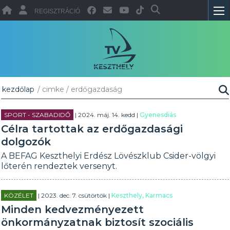
REGISZTRÁCIÓ
kezdőlap
/ cimke / erdőgazdaság
SPORT - SZABADIDŐ
| 2024. máj. 14. kedd |
Gyenesdiás
Célra tartottak az erdőgazdasági
dolgozók
A BEFAG Keszthelyi Erdész Lövészklub Csider-völgyi
lőterén rendeztek versenyt.
KÖZÉLET
| 2023. dec. 7. csütörtök |
Keszthely, Karmacs
Minden kedvezményezett
önkormányzatnak biztosít szociális