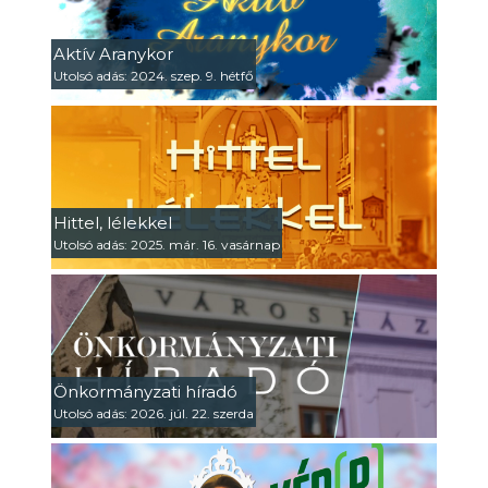
Aktív Aranykor
Utolsó adás: 2024. szep. 9. hétfő
Hittel, lélekkel
Utolsó adás: 2025. már. 16. vasárnap
Önkormányzati híradó
Utolsó adás: 2026. júl. 22. szerda