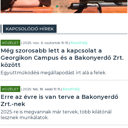
KAPCSOLÓDÓ HÍREK
KÖZÉLET
| 2025. nov. 6. csütörtök 19:15 |
Keszthely
Még szorosabb lett a kapcsolat a
Georgikon Campus és a Bakonyerdő Zrt.
között
Együttműködési megállapodást írt alá a felek.
KÖZÉLET
| 2025. feb. 18. kedd 19:15 |
Keszthely
Erre az évre is van terve a Bakonyerdő
Zrt.-nek
2025-re is megvannak már tervek, több kilátónál
lesznek munkálatok.