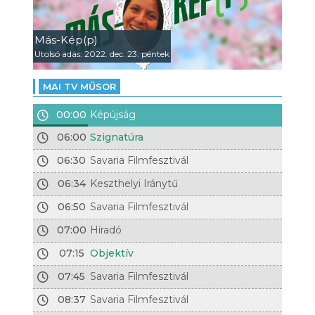
Más-Kép(p)
Utolsó adás: 2022. dec. 23. péntek
MAI TV MŰSOR
00:00
Képújság
06:00
Szignatúra
06:30
Savaria Filmfesztivál
06:34
Keszthelyi Iránytű
06:50
Savaria Filmfesztivál
07:00
Híradó
07:15
Objektív
07:45
Savaria Filmfesztivál
08:37
Savaria Filmfesztivál