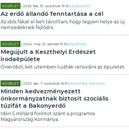
KÖZÉLET
| 2025. feb. 13. csütörtök 19:15 |
Zalaszántó
Az erdő állandó fenntartása a cél
Az idős fákat el kell távolítani, hogy legyen helye az új
nemzedéknek fejlődni.
KÖZÉLET
| 2024. máj. 10. péntek 19:15 |
Keszthely
Megújult a Keszthelyi Erdészet
irodaépülete
Önerőből, két ütemben tudták renoválni az épületet.
KÖZÉLET
| 2023. dec. 7. csütörtök 16:51 |
Keszthely, Karmacs
Minden kedvezményezett
önkormányzatnak biztosít szociális
tűzifát a Bakonyerdő
Idén 5 milliárd forintot szánt a programra
Magyarország Kormánya.