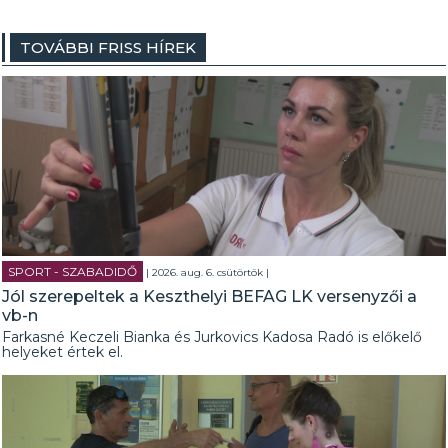
TOVÁBBI FRISS HÍREK
SPORT - SZABADIDŐ
| 2026. aug. 6. csütörtök |
Jól szerepeltek a Keszthelyi BEFAG LK versenyzői a
vb-n
Farkasné Keczeli Bianka és Jurkovics Kadosa Radó is előkelő
helyeket értek el.