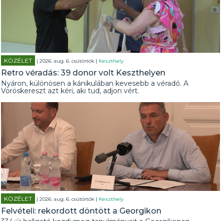
KÖZÉLET
| 2026. aug. 6. csütörtök |
Keszthely
Retro véradás: 39 donor volt Keszthelyen
Nyáron, különösen a kánikulában kevesebb a véradó. A
Vöröskereszt azt kéri, aki tud, adjon vért.
KÖZÉLET
| 2026. aug. 6. csütörtök |
Keszthely
Felvételi: rekordott döntött a Georgikon