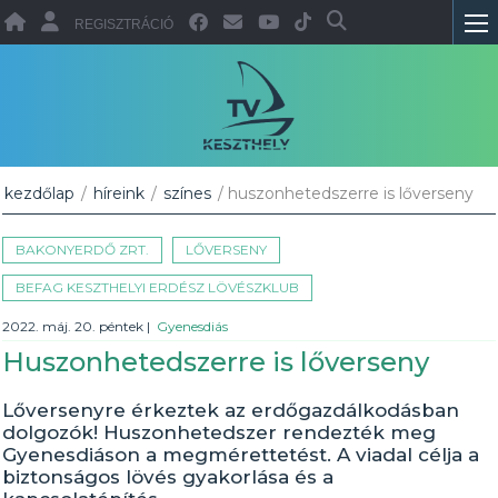
REGISZTRÁCIÓ
kezdőlap
/
híreink
/
színes
/ huszonhetedszerre is lőverseny
BAKONYERDŐ ZRT.
LŐVERSENY
BEFAG KESZTHELYI ERDÉSZ LÖVÉSZKLUB
2022. máj. 20. péntek
|
Gyenesdiás
Huszonhetedszerre is lőverseny
Lőversenyre érkeztek az erdőgazdálkodásban
dolgozók! Huszonhetedszer rendezték meg
Gyenesdiáson a megmérettetést. A viadal célja a
biztonságos lövés gyakorlása és a