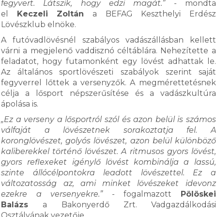
fegyvert. Látszik, hogy edzi magát.”
- mondta
el
Keczeli Zoltán
a BEFAG Keszthelyi Erdész
Lövészklub elnöke.
A futóvadlövésnél szabályos vadászállásban kellett
várni a megjelenő vaddisznó céltáblára. Nehezítette a
feladatot, hogy futamonként egy lövést adhattak le.
Az általános sportlövészeti szabályok szerint saját
fegyverrel lőttek a versenyzők. A megmérettetésnek
célja a lősport népszerűsítése és a vadászkultúra
ápolása is.
„Ez a verseny a lősportról szól és azon belül is számos
válfaját a lövészetnek sorakoztatja fel. A
koronglövészet, golyós lövészet, azon belül különböző
kaliberekkel történő lövészet. A ritmusos gyors lövést,
gyors reflexeket igénylő lövést kombinálja a lassú,
szinte állócélpontokra leadott lövészettel. Ez a
változatosság az, ami minket lövészeket idevonz
ezekre a versenyekre.”
- fogalmazott
Pölöskei
Balázs
a Bakonyerdő Zrt. Vadgazdálkodási
Osztályának vezetője.