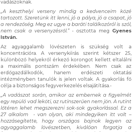
vadászoknak.
„A keszthelyi verseny mindig a kedvenceim közé
tartozott. Szeretünk itt lenni, jó a pálya, jó a csapat, jó
a rendezőség. Meg ez ugye a baráti találkozóról is szól,
nem csak a versenyzésről.”
- osztotta meg
Gyenes
István.
Az agyaggalamb lövészeten is szükség volt a
koncentrációra. A versenykiírás szerint kétszer 25,
különböző helyekről érkező korongot kellett eltalálni
a maximális pontszám érdekében. Nem csak az
erdőgazdálkodók, hanem erdészeti oktatási
intézményben tanulók is jelen voltak. A gyakorlás fő
célja a biztonságos fegyverkezelés elsajátítása.-
„A vadászat során, amikor az embernek a figyelmét
egy repülő vad leköti, az rutinszerűen nem jön. A rutint
lőtéren lehet megszerezni sok-sok gyakorlással. Ez a
27 alkalom - van olyan, aki mindegyiken itt volt –
hozzásegítette, hogy országos bajnok legyen az
agyaggalamb lövészetben, kiválóan forgatja a