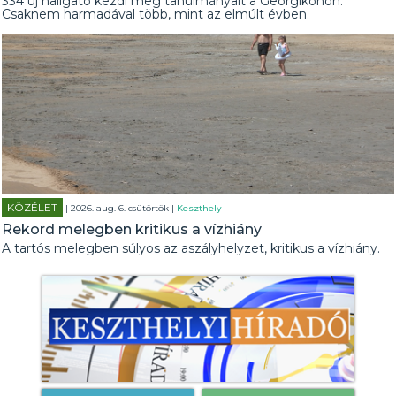
334 új hallgató kezdi meg tanulmányait a Georgikonon.
Csaknem harmadával több, mint az elmúlt évben.
KÖZÉLET
| 2026. aug. 6. csütörtök |
Keszthely
Rekord melegben kritikus a vízhiány
A tartós melegben súlyos az aszályhelyzet, kritikus a vízhiány.