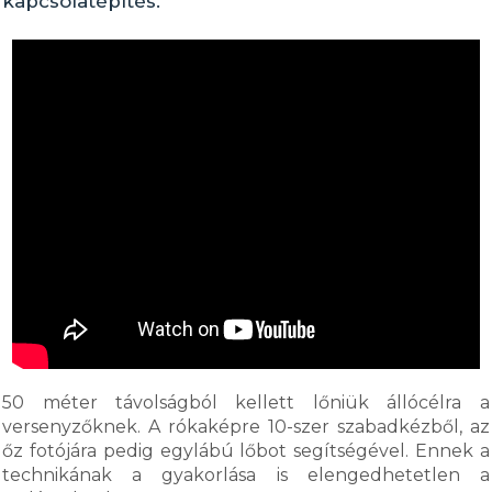
kapcsolatépítés.
50 méter távolságból kellett lőniük állócélra a
versenyzőknek. A rókaképre 10-szer szabadkézből, az
őz fotójára pedig egylábú lőbot segítségével. Ennek a
technikának a gyakorlása is elengedhetetlen a