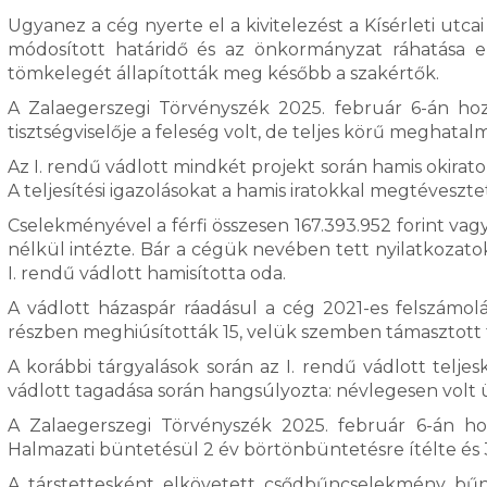
Ugyanez a cég nyerte el a kivitelezést a Kísérleti utcai
módosított határidő és az önkormányzat ráhatása el
tömkelegét állapították meg később a szakértők.
A Zalaegerszegi Törvényszék 2025. február 6-án hoz
tisztségviselője a feleség volt, de teljes körű meghatal
Az I. rendű vádlott mindkét projekt során hamis okiratok
A teljesítési igazolásokat a hamis iratokkal megtéveszte
Cselekményével a férfi összesen 167.393.952 forint va
nélkül intézte. Bár a cégük nevében tett nyilatkozato
I. rendű vádlott hamisította oda.
A vádlott házaspár ráadásul a cég 2021-es felszámol
részben meghiúsították 15, velük szemben támasztott töb
A korábbi tárgyalások során az I. rendű vádlott telje
vádlott tagadása során hangsúlyozta: névlegesen volt 
A Zalaegerszegi Törvényszék 2025. február 6-án ho
Halmazati büntetésül 2 év börtönbüntetésre ítélte és 3
A társtettesként elkövetett csődbűncselekmény bűnt