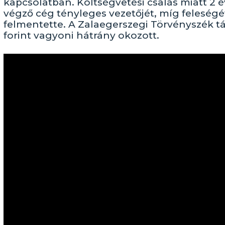
kapcsolatban. Költségvetési csalás miatt 2 é
végző cég tényleges vezetőjét, míg feleségét 
felmentette. A Zalaegerszegi Törvényszék tájé
forint vagyoni hátrány okozott.