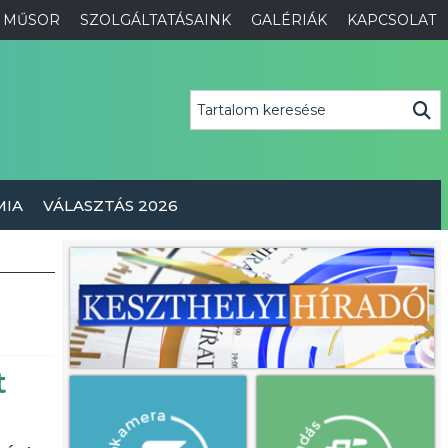
MŰSOR
SZOLGÁLTATÁSAINK
GALÉRIÁK
KAPCSOLAT
MIA
VÁLASZTÁS 2026
t