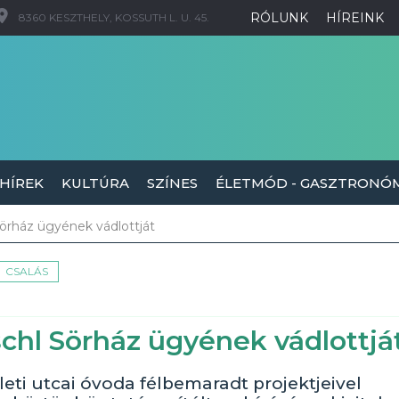
RÓLUNK
HÍREINK
8360 KESZTHELY, KOSSUTH L. U. 45.
 HÍREK
KULTÚRA
SZÍNES
ÉLETMÓD - GASZTRONÓ
 sörház ügyének vádlottját
CSALÁS
schl Sörház ügyének vádlottjá
rleti utcai óvoda félbemaradt projektjeivel