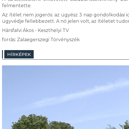
felmentette.
Az ítélet nem jogerős: az ügyész 3 nap gondolkodási idő
ügyvédje fellebbezett. A nő jelen volt, az ítéletet tud
Hársfalvi Ákos - Keszthelyi TV
forrás: Zalaegerszegi Törvényszék
HÍRKÉPEK