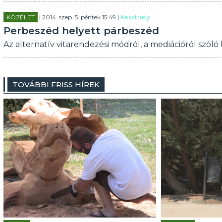
KÖZÉLET
| 2014. szep. 5. péntek 15:49 |
Keszthely
Perbeszéd helyett párbeszéd
Az alternatív vitarendezési módról, a mediációról szóló
TOVÁBBI FRISS HÍREK