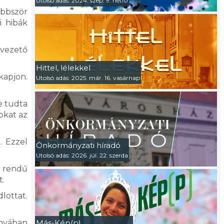
Utolsó adás: 2024. szep. 9. hétfő
többször
i hibák
 vezető
Hittel, lélekkel
 kapjon.
Utolsó adás: 2025. már. 16. vasárnap
e tudta
okat az
. Ezzel
Önkormányzati híradó
Utolsó adás: 2026. júl. 22. szerda
. rendű
t.
lottat.
ányában
Más-Kép(p)