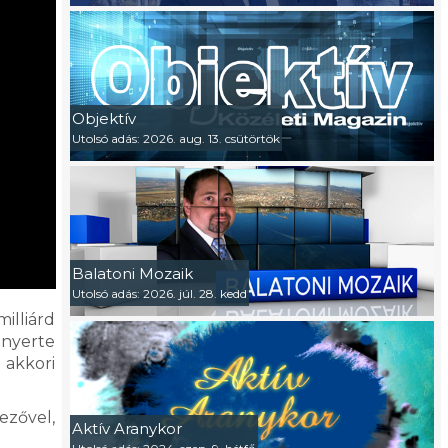
Objektív
Utolsó adás: 2026. aug. 13. csütörtök
Balatoni Mozaik
Utolsó adás: 2026. júl. 28. kedd
illiárd
 nyerte
 akkori
ezővel,
Aktív Aranykor