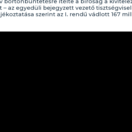
v börtönbüntetésre ítélte a bíróság a kivitele
– az egyedüli bejegyzett vezető tisztségvisel
koztatása szerint az I. rendű vádlott 167 mil