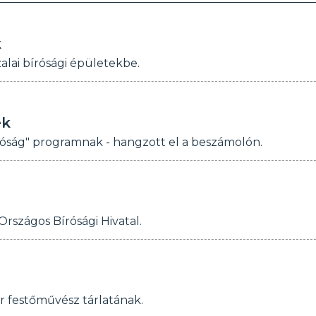
k
lai bírósági épületekbe.
ék
Bíróság" programnak - hangzott el a beszámolón.
Országos Bírósági Hivatal.
r festőművész tárlatának.