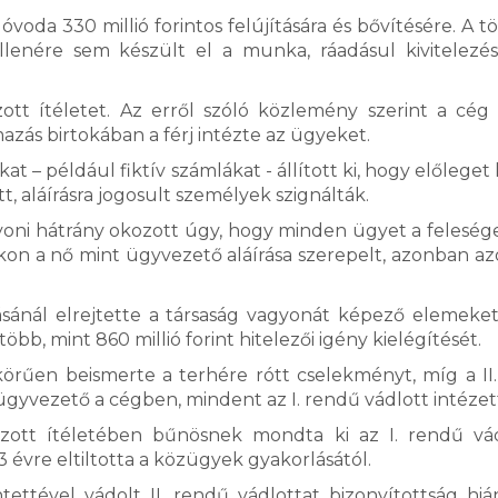
 óvoda 330 millió forintos felújítására és bővítésére. A 
lenére sem készült el a munka, ráadásul kivitelezés
ott ítéletet. Az erről szóló közlemény szerint a cég
mazás birtokában a férj intézte az ügyeket.
at – például fiktív számlákat - állított ki, hogy előleget
tt, aláírásra jogosult személyek szignálták.
gyoni hátrány okozott úgy, hogy minden ügyet a feleség
kon a nő mint ügyvezető aláírása szerepelt, azonban az
ásánál elrejtette a társaság vagyonát képező elemeket
b, mint 860 millió forint hitelezői igény kielégítését.
skörűen beismerte a terhére rótt cselekményt, míg a II
ügyvezető a cégben, mindent az I. rendű vádlott intézet
zott ítéletében bűnösnek mondta ki az I. rendű vád
 évre eltiltotta a közügyek gyakorlásától.
ettével vádolt II. rendű vádlottat bizonyítottság hi