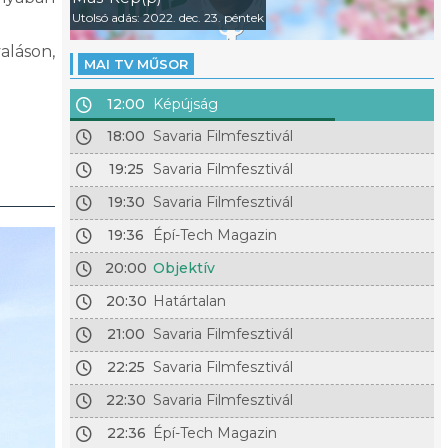
Utolsó adás: 2022. dec. 23. péntek
aláson,
MAI TV MŰSOR
12:00
Képújság
18:00
Savaria Filmfesztivál
19:25
Savaria Filmfesztivál
19:30
Savaria Filmfesztivál
19:36
Épí-Tech Magazin
20:00
Objektív
20:30
Határtalan
21:00
Savaria Filmfesztivál
22:25
Savaria Filmfesztivál
22:30
Savaria Filmfesztivál
22:36
Épí-Tech Magazin