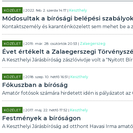
KÖZÉLET
| 2022. feb. 2. szerda 14:17 |
Keszthely
Módosultak a bírósági belépési szabályo
Kontaktszemély és karanténközelett sem mehet be a za
KÖZÉLET
| 2019. már. 28. csütörtök 20:53 |
Zalaegerszeg
Évet értékelt a Zalaegerszegi Törvénysz
A Keszthelyi Járásbíróság zászlóvivője volt a "Nyitott 
KÖZÉLET
| 2018. szep. 10. hétfő 16:51 |
Keszthely
Fókuszban a bíróság
Amatőr fotósok számára hirdetett idén is pályázatot az 
KÖZÉLET
| 2017. máj. 22. hétfő 17:52 |
Keszthely
Festmények a bíróságon
A Keszthelyi Járásbíróság ad otthont Havasi Irma amatő