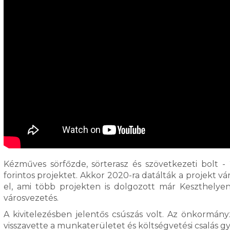
Kézműves sörfőzde, sörterasz és szövetkezeti bolt -
forintos projektet. Akkor 2020-ra datálták a projekt vá
el, ami több projekten is dolgozott már Keszthelyen
városvezetés.
A kivitelezésben jelentős csúszás volt. Az önkormányz
visszavette a munkaterületet és költségvetési csalás gy