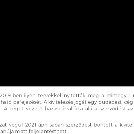
 2019-ben ilyen tervekkel nyitották meg a mintegy 1 m
rható befejezését. A kivitelezés jogát egy budapesti cég
. A céget vezető házaspárral írta alá a szerződést az
at végül 2021 áprilisában szerződést bontott a kivitel
anúja miatt feljelentést tett.