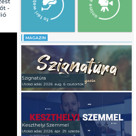
zést
őt -
lió
MAGAZIN
Szignatúra
Utolsó adás: 2026. aug. 6. csütörtök
Keszthelyi Szemmel
Utolsó adás: 2026. ápr. 29. szerda