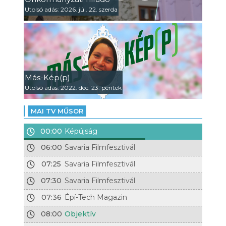
Utolsó adás: 2026. júl. 22. szerda
Más-Kép(p)
Utolsó adás: 2022. dec. 23. péntek
MAI TV MŰSOR
00:00
Képújság
06:00
Savaria Filmfesztivál
07:25
Savaria Filmfesztivál
07:30
Savaria Filmfesztivál
07:36
Épí-Tech Magazin
08:00
Objektív