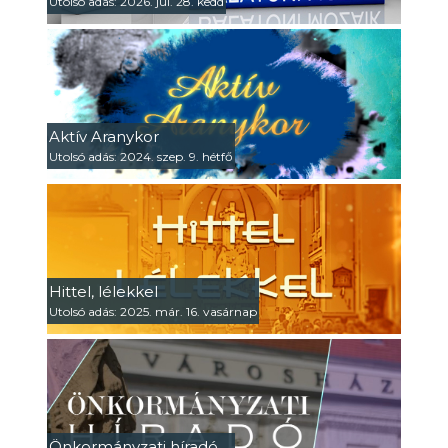
Utolsó adás: 2026. júl. 28. kedd
Aktív Aranykor
Utolsó adás: 2024. szep. 9. hétfő
Hittel, lélekkel
Utolsó adás: 2025. már. 16. vasárnap
Önkormányzati híradó