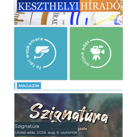
MAGAZIN
Szignatúra
Utolsó adás: 2026. aug. 6. csütörtök