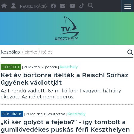
REGISZTRÁCIÓ
kezdőlap
/ cimke / ítélet
KÖZÉLET
| 2025. feb. 7. péntek |
Keszthely
Két év börtönre ítélték a Reischl Sörház
ügyének vádlottját
Az I. rendű vádlott 167 millió forint vagyoni hátrány
okozott. Az ítélet nem jogerős.
KÉK HÍREK
| 2022. dec. 8. csütörtök |
Keszthely
„Ki kér golyót a fejébe?” - így tombolt a
gumilövedékes puskás férfi Keszthelyen