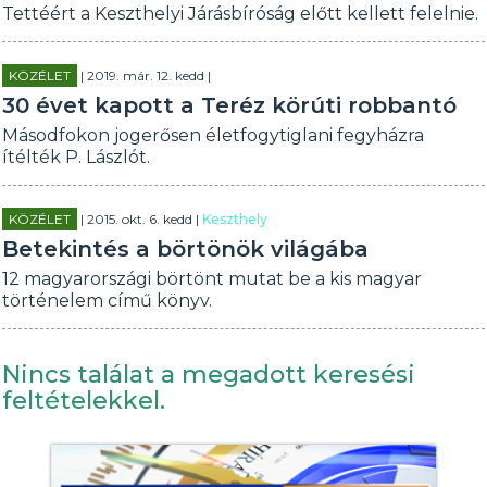
Tettéért a Keszthelyi Járásbíróság előtt kellett felelnie.
KÖZÉLET
| 2019. már. 12. kedd |
30 évet kapott a Teréz körúti robbantó
Másodfokon jogerősen életfogytiglani fegyházra
ítélték P. Lászlót.
KÖZÉLET
| 2015. okt. 6. kedd |
Keszthely
Betekintés a börtönök világába
12 magyarországi börtönt mutat be a kis magyar
történelem című könyv.
Nincs találat a megadott keresési
feltételekkel.