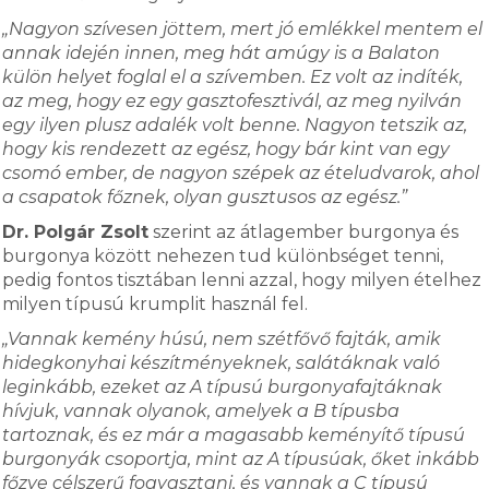
„Nagyon szívesen jöttem, mert jó emlékkel mentem el
annak idején innen, meg hát amúgy is a Balaton
külön helyet foglal el a szívemben. Ez volt az indíték,
az meg, hogy ez egy gasztofesztivál, az meg nyilván
egy ilyen plusz adalék volt benne. Nagyon tetszik az,
hogy kis rendezett az egész, hogy bár kint van egy
csomó ember, de nagyon szépek az ételudvarok, ahol
a csapatok főznek, olyan gusztusos az egész.”
Dr. Polgár Zsolt
szerint az átlagember burgonya és
burgonya között nehezen tud különbséget tenni,
pedig fontos tisztában lenni azzal, hogy milyen ételhez
milyen típusú krumplit használ fel.
„Vannak kemény húsú, nem szétfővő fajták, amik
hidegkonyhai készítményeknek, salátáknak való
leginkább, ezeket az A típusú burgonyafajtáknak
hívjuk, vannak olyanok, amelyek a B típusba
tartoznak, és ez már a magasabb keményítő típusú
burgonyák csoportja, mint az A típusúak, őket inkább
főzve célszerű fogyasztani, és vannak a C típusú