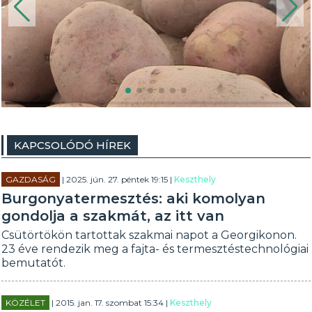
KAPCSOLÓDÓ HÍREK
GAZDASÁG
| 2025. jún. 27. péntek 19:15 |
Keszthely
Burgonyatermesztés: aki komolyan
gondolja a szakmát, az itt van
Csütörtökön tartottak szakmai napot a Georgikonon.
23 éve rendezik meg a fajta- és termesztéstechnológiai
bemutatót.
KÖZÉLET
| 2015. jan. 17. szombat 15:34 |
Keszthely