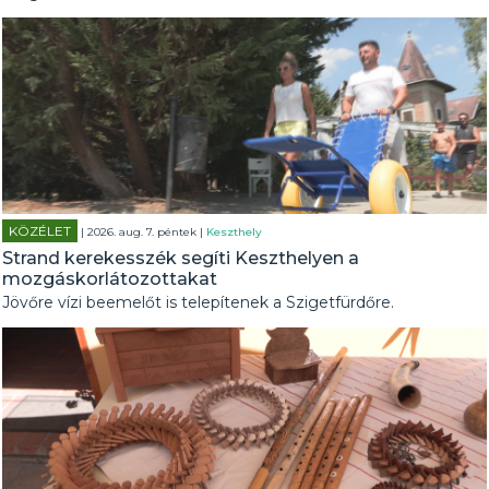
KÖZÉLET
| 2026. aug. 7. péntek |
Keszthely
Strand kerekesszék segíti Keszthelyen a
mozgáskorlátozottakat
Jövőre vízi beemelőt is telepítenek a Szigetfürdőre.