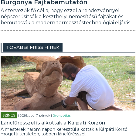
Burgonya Fajtabemutatón
A szervezők fő célja, hogy ezzel a rendezvénnyel
népszerűsítsék a keszthelyi nemesítésű fajtákat és
bemutassák a modern termesztéstechnológiai eljárás
TOVÁBBI FRISS HÍREK
SZÍNES
| 2026. aug. 7. péntek |
Gyenesdiás
Láncfűrésszel is alkottak a Kárpáti Korzón
A mesterek három napon keresztül alkottak a Kárpáti Korzó
mögötti területen, többen láncfűrésszel.