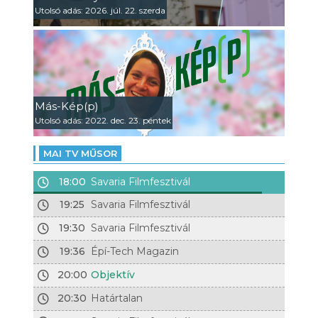
Utolsó adás: 2026. júl. 22. szerda
Más-Kép(p)
Utolsó adás: 2022. dec. 23. péntek
MAI TV MŰSOR
18:00
Savaria Filmfesztivál
19:25
Savaria Filmfesztivál
19:30
Savaria Filmfesztivál
19:36
Épí-Tech Magazin
20:00
Objektív
20:30
Határtalan