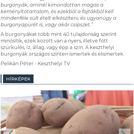
burgonyák, aminél kimondottan magas a
keményítőtartalom, és ezekből a fajtákból kell
mindenféle sült ételt elkészíteni, és ugyanúgy a
burgonyapürét is, vagy akár csipszet.”
A burgonyákat több mint 40 tulajdonság szerint
minősítik, ezek között van a nyers, illetve főtt
szürkülés, íz, állag, vagy épp a szín. A keszthelyi
burgonyák országos szinten ismertek és elismertek.
Pelikán Péter - Keszthelyi TV
HÍRKÉPEK