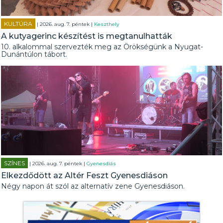
KULTÚRA
| 2026. aug. 7. péntek |
Keszthely
A kutyagerinc készítést is megtanulhatták
10. alkalommal szervezték meg az Örökségünk a Nyugat-
Dunántúlon tábort.
SZÍNES
| 2026. aug. 7. péntek |
Gyenesdiás
Elkezdődött az Altér Feszt Gyenesdiáson
Négy napon át szól az alternatív zene Gyenesdiáson.