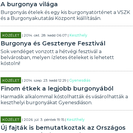
A burgonya világa
Burgonyás ételek és egy kis burgonyatörténet a VSZK
és a Burgonyakutatási Központ kiállításán.
KÖZÉLET
| 2014. okt. 28. kedd 06:07 |
Keszthely
Burgonya és Gesztenye Fesztivál
Sok vendéget vonzott a hétvégi fesztivál a
belvárosban, melyen ízletes ételeket is lehetett
kóstolni!
KÖZÉLET
| 2014. szep. 23. kedd 12:29 |
Gyenesdiás
Finom étkek a legjobb burgonyából
Harmadik alkalommal kóstolhatták és vásárolhatták a
keszthelyi burgonyákat Gyenesdiáson.
KÖZÉLET
| 2026. júl. 3. péntek 19:15 |
Keszthely
Új fajták is bemutatkoztak az Országos