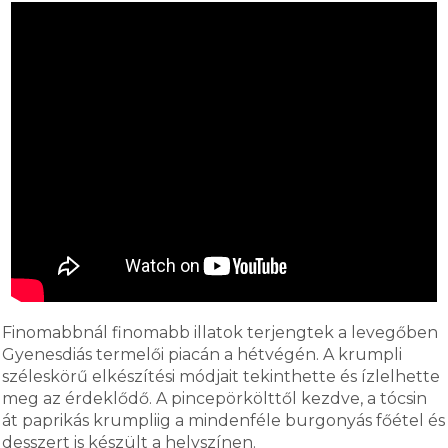
Finomabbnál finomabb illatok terjengtek a levegőben
Gyenesdiás termelői piacán a hétvégén. A krumpli
széleskörű elkészítési módjait tekinthette és ízlelhette
meg az érdeklődő. A pincepörkölttől kezdve, a tócsin
át paprikás krumpliig a mindenféle burgonyás főétel és
desszert is készült a helyszínen.