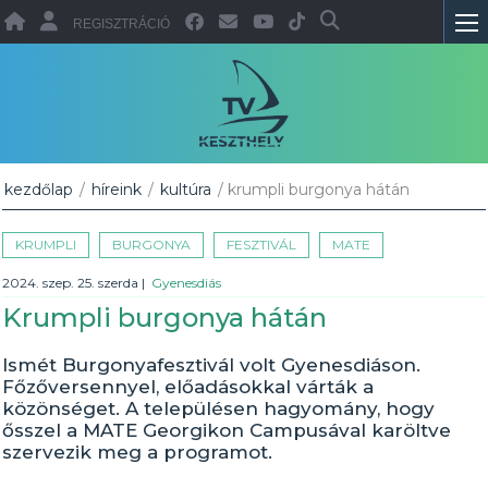
REGISZTRÁCIÓ
kezdőlap
/
híreink
/
kultúra
/ krumpli burgonya hátán
KRUMPLI
BURGONYA
FESZTIVÁL
MATE
2024. szep. 25. szerda
|
Gyenesdiás
Krumpli burgonya hátán
Ismét Burgonyafesztivál volt Gyenesdiáson.
Főzőversennyel, előadásokkal várták a
közönséget. A településen hagyomány, hogy
ősszel a MATE Georgikon Campusával karöltve
szervezik meg a programot.