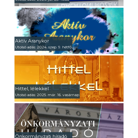
Aktív Aranykor
Utolsó adás: 2024. szep. 9. hétfő
Hittel, lélekkel
Utolsó adás: 2025. már. 16. vasárnap
Önkormányzati híradó