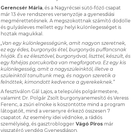
Gerencsér Mária
, és a Nagyrécsei sütő-főző csapat
már 13 éve rendszeres versenyzője a gyenesdiási
megmérettetésnek. A megszokottnak számító dödölle
és gulyásleves mellett egy helyi különlegességet is
hoztak magukkal.
„Van egy különlegességünk, amit nagyon szeretnek,
ez egy édes, burgonyás étel, burgonyás puffancsnak
hívják. És ez élesztővel, burgonyával, liszttel, készült, és
egy fahéjas porcukorba van megforgatva. Ez egy kis
különlegesség, amit a nagyszüleinktől, illetve a
szüleinktől tanultunk meg, és nagyon szeretik a
felnőttek, kimondott kedvence a gyerekeknek.”
A fesztiválon Gál Lajos, a település polgármestere,
valamint Dr. Polgár Zsolt burgonyanemesítő és Veress
Ferenc, a zsűri elnöke is köszöntötte mind a program
látogatóit, mind a versenyre érkező összesen 7
csapatot. Az esemény idei védnöke, a rádiós
személyiség, és gasztroblogger
Vágó Piros
már
visszatérő vendég Gyenesdiáson.