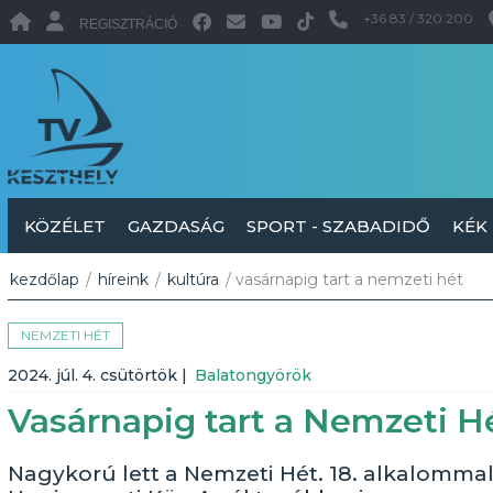
+36 83 / 320 200
REGISZTRÁCIÓ
KÖZÉLET
GAZDASÁG
SPORT - SZABADIDŐ
KÉK
kezdőlap
/
híreink
/
kultúra
/ vasárnapig tart a nemzeti hét
NEMZETI HÉT
2024. júl. 4. csütörtök
|
Balatongyörök
Vasárnapig tart a Nemzeti H
Nagykorú lett a Nemzeti Hét. 18. alkalomma