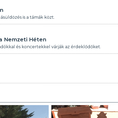
ön
ásüldözés is a támák közt.
 a Nemzeti Héten
őadókkal és koncertekkel várják az érdeklődőket.