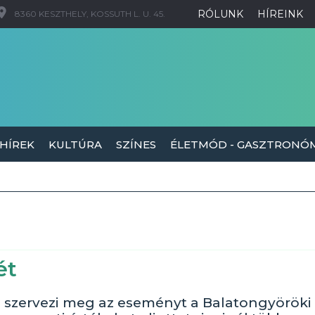
RÓLUNK
HÍREINK
8360 KESZTHELY, KOSSUTH L. U. 45.
 HÍREK
KULTÚRA
SZÍNES
ÉLETMÓD - GASZTRONÓ
ét
l szervezi meg az eseményt a Balatongyöröki