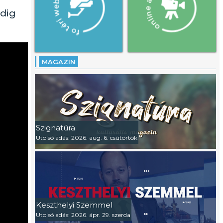
dig
MAGAZIN
Szignatúra
Utolsó adás: 2026. aug. 6. csütörtök
Keszthelyi Szemmel
Utolsó adás: 2026. ápr. 29. szerda