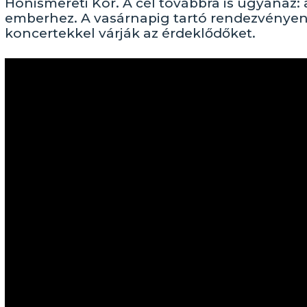
Honismereti Kör. A cél továbbra is ugyanaz: 
emberhez. A vasárnapig tartó rendezvényen
koncertekkel várják az érdeklődőket.