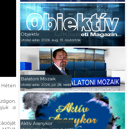
Objektív
Utolsó adás: 2026. aug. 13. csütörtök
Balatoni Mozaik
Utolsó adás: 2026. júl. 28. kedd
i Héten
szágon.
bjuk a
ációját
Aktív Aranykor