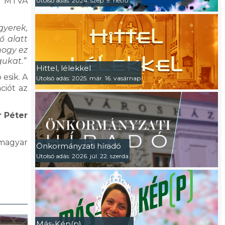
z MTVA
Utolsó adás: 2024. szep. 9. hétfő
gyerek,
ő alatt
hogy ez
gukat.”
Hittel, lélekkel
 esik. A
Utolsó adás: 2025. már. 16. vasárnap
ciót az
r Péter
 magyar
Önkormányzati híradó
Utolsó adás: 2026. júl. 22. szerda
Más-Kép(p)