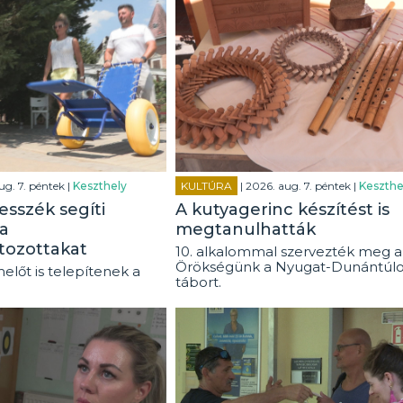
ug. 7. péntek |
Keszthely
KULTÚRA
| 2026. aug. 7. péntek |
Keszthe
esszék segíti
A kutyagerinc készítést is
a
megtanulhatták
tozottakat
10. alkalommal szervezték meg a
Örökségünk a Nyugat-Dunántúl
előt is telepítenek a
tábort.