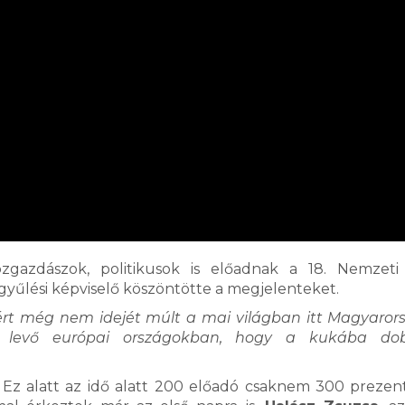
közgazdászok, politikusok is előadnak a 18. Nemzet
yűlési képviselő köszöntötte a megjelenteket.
zért még nem idejét múlt a mai világban itt Magyaror
k levő európai országokban, hogy a kukába do
Ez alatt az idő alatt 200 előadó csaknem 300 prezent