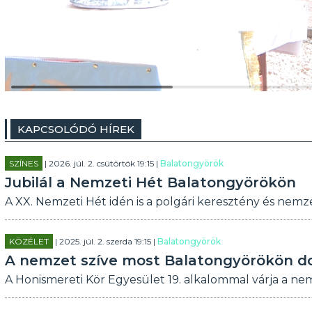
KAPCSOLÓDÓ HÍREK
SZÍNES
| 2026. júl. 2. csütörtök 19:15 |
Balatongyörök
Jubilál a Nemzeti Hét Balatongyörökön
A XX. Nemzeti Hét idén is a polgári keresztény és nemze
KÖZÉLET
| 2025. júl. 2. szerda 19:15 |
Balatongyörök
A nemzet szíve most Balatongyörökön d
A Honismereti Kör Egyesület 19. alkalommal várja a nem