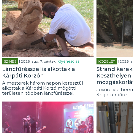
SZÍNES
| 2026. aug. 7. péntek |
Gyenesdiás
KÖZÉLET
| 2026. a
Láncfűrésszel is alkottak a
Strand kerek
Kárpáti Korzón
Keszthelyen 
mozgáskorlá
A mesterek három napon keresztül
alkottak a Kárpáti Korzó mögötti
Jövőre vízi beem
területen, többen láncfűrésszel.
Szigetfürdőre.