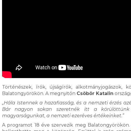
Történészek, írók, újságírók, alkotmányjogászok, 
Balatongyörökön. A megnyitón
Csöbör Katalin
országg
„Hála Istennek a hazafiasság, és a nemzeti érzés a
Bár nagyon sokan szeretnék itt a körülöttün
magyarságunkat, a nemzeti ezeréves értékeinket.”
A programot 18 éve szervezik meg Balatongyörökön. 