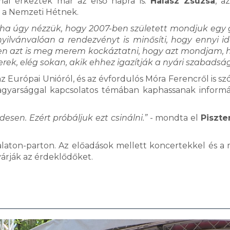
mal érkeztek már az első napra is.
Halász Zsuzsa
, a
a a Nemzeti Hétnek.
yha úgy nézzük, hogy 2007-ben született mondjuk egy 
ilvánvalóan a rendezvényt is minősíti, hogy ennyi id
ppen azt is meg merem kockáztatni, hogy azt mondjam, 
k, elég sokan, akik ehhez igazítják a nyári szabadsá
 Európai Unióról, és az évfordulós Móra Ferencről is szó
magyarsággal kapcsolatos témában kaphassanak informá
esen. Ezért próbáljuk ezt csinálni.”
- mondta el
Piszte
alaton-parton. Az előadások mellett koncertekkel és a
várják az érdeklődőket.