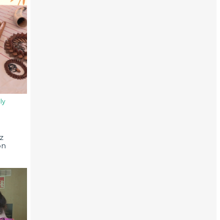
ly
z
on