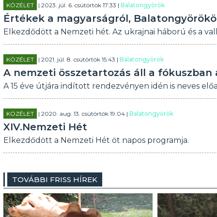
KÖZÉLET
| 2023. júl. 6. csütörtök 17:33 |
Balatongyörök
Értékek a magyarságról, Balatongyörök
Elkezdődött a Nemzeti hét. Az ukrajnai háború és a vall
KÖZÉLET
| 2021. júl. 8. csütörtök 15:43 |
Balatongyörök
A nemzeti összetartozás áll a fókuszban
A 15 éve útjára indított rendezvényen idén is neves el
KÖZÉLET
| 2020. aug. 13. csütörtök 19:04 |
Balatongyörök
XIV.Nemzeti Hét
Elkezdődött a Nemzeti Hét öt napos programja.
TOVÁBBI FRISS HÍREK