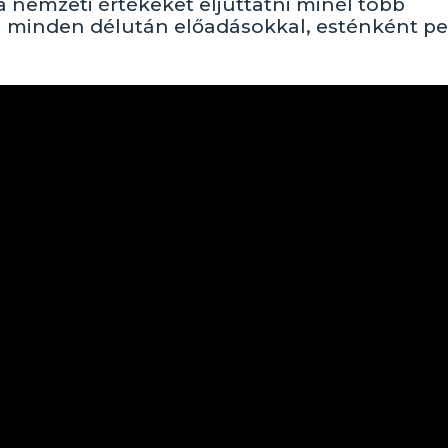
a nemzeti értékeket eljuttatni minél több
 minden délután előadásokkal, esténként pe