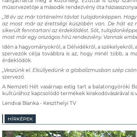
hallgathatta meg a közönség. Ezúttal is szép szám
műsorvezetője a második rendezvény óta háziasszony
„18 év az már történelmi távlat tulajdonképpen. Hog
az most már az érettségi küszöbén van. De hát ez ny
sikerült fenntartani az érdeklődést. Sőt, tulajdonké
most már egy országos hírű rendezvény. Vannak embere
Idén a hagyományokról, a Délvidékről, a székelyekről, az
szervezők célja továbbra is az, hogy minél több, a 
érdeklődők.
„Veszünk el. Elsüllyedünk a globalizmusban szép csönd
szervező.
A Nemzeti Hét vasárnap estig tart a balatongyöröki B
kultúrához kapcsolódó termékek kirakodóvásárával is 
Lendvai Bianka - Keszthelyi TV
HÍRKÉPEK