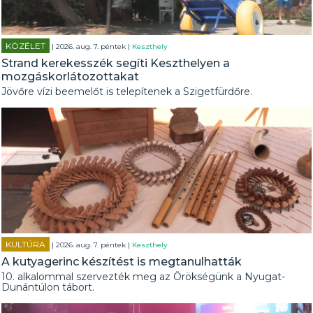
KÖZÉLET
| 2026. aug. 7. péntek |
Keszthely
Strand kerekesszék segíti Keszthelyen a
mozgáskorlátozottakat
Jövőre vízi beemelőt is telepítenek a Szigetfürdőre.
KULTÚRA
| 2026. aug. 7. péntek |
Keszthely
A kutyagerinc készítést is megtanulhatták
10. alkalommal szervezték meg az Örökségünk a Nyugat-
Dunántúlon tábort.