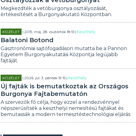
Osztályozzák a vetőburgonyát
Megkezdték a vetőburgonya osztályozását,
értékesítését a Burgonyakutató Központban.
KÖZÉLET
| 2015. máj. 28. csütörtök 18:51 |
Keszthely
Balatoni Botond
Gasztronómiai sajtófogadáson mutatta be a Pannon
Egyetem Burgonyakutatási Központja legújabb
fajtáját.
KÖZÉLET
| 2026. júl. 3. péntek 19:15 |
Keszthely
Új fajták is bemutatkoztak az Országos
Burgonya Fajtabemutatón
A szervezők fő célja, hogy ezzel a rendezvénnyel
népszerűsítsék a keszthelyi nemesítésű fajtákat és
bemutassák a modern termesztéstechnológiai eljárás