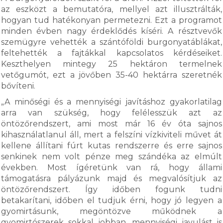
az eszközt a bemutatóra, mellyel azt illusztrálták,
hogyan tud hatékonyan permetezni. Ezt a programot
minden évben nagy érdeklődés kíséri. A résztvevők
szemügyre vehették a szántóföldi burgonyatáblákat,
feltehették a fajtákkal kapcsolatos kérdéseiket.
Keszthelyen mintegy 25 hektáron termelnek
vetőgumót, ezt a jövőben 35-40 hektárra szeretnék
bővíteni.
„A minőségi és a mennyiségi javításhoz gyakorlatilag
arra van szükség, hogy felélesszük azt az
öntözőrendszert, ami most már 16 év óta sajnos
kihasználatlanul áll, mert a felszíni vízkiviteli művet át
kellene állítani fúrt kutas rendszerre és erre sajnos
senkinek nem volt pénze meg szándéka az elmúlt
években. Most ígéretünk van rá, hogy állami
támogatásra pályázunk majd és megvalósítjuk az
öntözőrendszert. Így időben fogunk tudni
betakarítani, időben el tudjuk érni, hogy jó legyen a
gyomirtásunk, megöntözve működnek a
gyomirtószerek sokkal jobban, mennyiségi javulást is