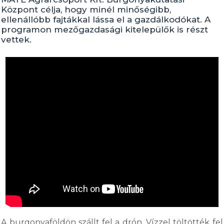
Központ célja, hogy minél minőségibb,
ellenállóbb fajtákkal lássa el a gazdálkodókat. A
programon mezőgazdasági kitelepülők is részt
vettek.
A burgonyaföldön szállt fel a drón. Vízzel töltötték fel