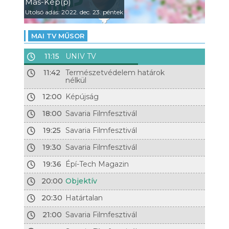
Más-Kép(p)
Utolsó adás: 2022. dec. 23. péntek
MAI TV MŰSOR
11:15
UNIV TV
11:42
Természetvédelem határok
nélkül
12:00
Képújság
18:00
Savaria Filmfesztivál
19:25
Savaria Filmfesztivál
19:30
Savaria Filmfesztivál
19:36
Épí-Tech Magazin
20:00
Objektív
20:30
Határtalan
21:00
Savaria Filmfesztivál