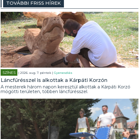
TOVÁBBI FRISS HÍREK
SZÍNES
| 2026. aug. 7. péntek |
Gyenesdiás
Láncfűrésszel is alkottak a Kárpáti Korzón
A mesterek három napon keresztül alkottak a Kárpáti Korzó
mögötti területen, többen láncfűrésszel.