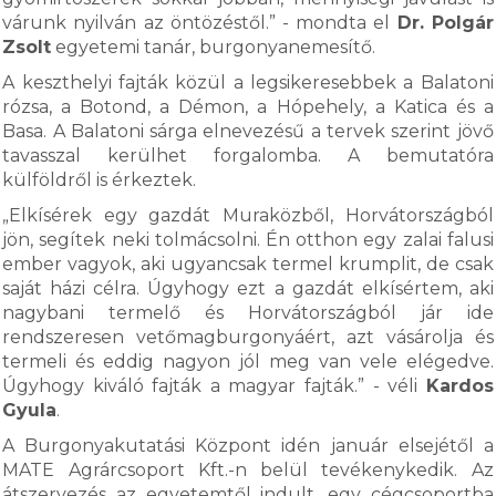
várunk nyilván az öntözéstől.” - mondta el
Dr. Polgár
Zsolt
egyetemi tanár, burgonyanemesítő.
A keszthelyi fajták közül a legsikeresebbek a Balatoni
rózsa, a Botond, a Démon, a Hópehely, a Katica és a
Basa. A Balatoni sárga elnevezésű a tervek szerint jövő
tavasszal kerülhet forgalomba. A bemutatóra
külföldről is érkeztek.
„Elkísérek egy gazdát Muraközből, Horvátországból
jön, segítek neki tolmácsolni. Én otthon egy zalai falusi
ember vagyok, aki ugyancsak termel krumplit, de csak
saját házi célra. Úgyhogy ezt a gazdát elkísértem, aki
nagybani termelő és Horvátországból jár ide
rendszeresen vetőmagburgonyáért, azt vásárolja és
termeli és eddig nagyon jól meg van vele elégedve.
Úgyhogy kiváló fajták a magyar fajták.” - véli
Kardos
Gyula
.
A Burgonyakutatási Központ idén január elsejétől a
MATE Agrárcsoport Kft.-n belül tevékenykedik. Az
átszervezés az egyetemtől indult, egy cégcsoportba