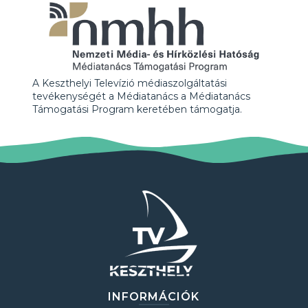
A Keszthelyi Televízió médiaszolgáltatási
tevékenységét a Médiatanács a Médiatanács
Támogatási Program keretében támogatja.
INFORMÁCIÓK