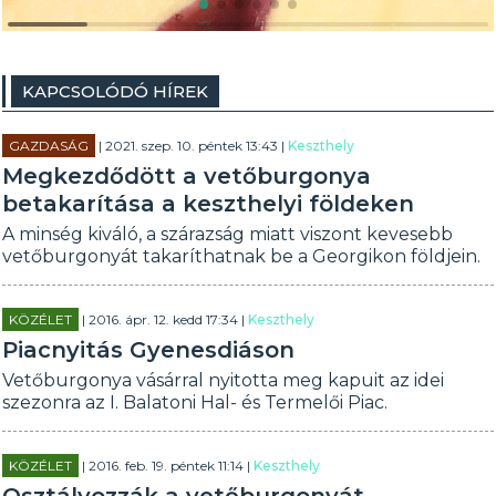
KAPCSOLÓDÓ HÍREK
GAZDASÁG
| 2021. szep. 10. péntek 13:43 |
Keszthely
Megkezdődött a vetőburgonya
betakarítása a keszthelyi földeken
A minség kiváló, a szárazság miatt viszont kevesebb
vetőburgonyát takaríthatnak be a Georgikon földjein.
KÖZÉLET
| 2016. ápr. 12. kedd 17:34 |
Keszthely
Piacnyitás Gyenesdiáson
Vetőburgonya vásárral nyitotta meg kapuit az idei
szezonra az I. Balatoni Hal- és Termelői Piac.
KÖZÉLET
| 2016. feb. 19. péntek 11:14 |
Keszthely