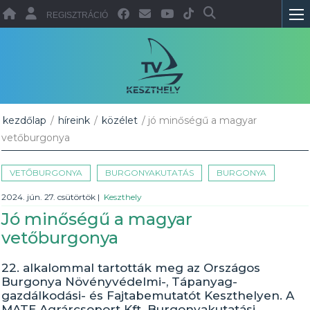
REGISZTRÁCIÓ
kezdőlap
/
híreink
/
közélet
/ jó minőségű a magyar
vetőburgonya
VETŐBURGONYA
BURGONYAKUTATÁS
BURGONYA
2024. jún. 27. csütörtök
|
Keszthely
Jó minőségű a magyar
vetőburgonya
22. alkalommal tartották meg az Országos
Burgonya Növényvédelmi-, Tápanyag-
gazdálkodási- és Fajtabemutatót Keszthelyen. A
MATE Agrárcsoport Kft. Burgonyakutatási