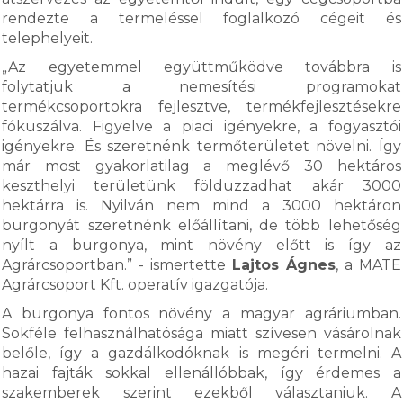
rendezte a termeléssel foglalkozó cégeit és
telephelyeit.
„Az egyetemmel együttműködve továbbra is
folytatjuk a nemesítési programokat
termékcsoportokra fejlesztve, termékfejlesztésekre
fókuszálva. Figyelve a piaci igényekre, a fogyasztói
igényekre. És szeretnénk termőterületet növelni. Így
már most gyakorlatilag a meglévő 30 hektáros
keszthelyi területünk földuzzadhat akár 3000
hektárra is. Nyilván nem mind a 3000 hektáron
burgonyát szeretnénk előállítani, de több lehetőség
nyílt a burgonya, mint növény előtt is így az
Agrárcsoportban.” - ismertette
Lajtos Ágnes
, a MATE
Agrárcsoport Kft. operatív igazgatója.
A burgonya fontos növény a magyar agráriumban.
Sokféle felhasználhatósága miatt szívesen vásárolnak
belőle, így a gazdálkodóknak is megéri termelni. A
hazai fajták sokkal ellenállóbbak, így érdemes a
szakemberek szerint ezekből választaniuk. A