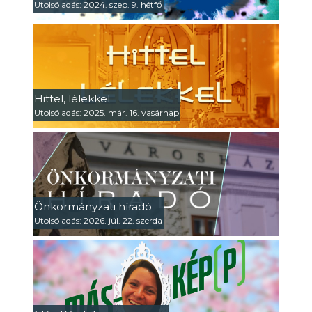
Utolsó adás: 2024. szep. 9. hétfő
Hittel, lélekkel
Utolsó adás: 2025. már. 16. vasárnap
Önkormányzati híradó
Utolsó adás: 2026. júl. 22. szerda