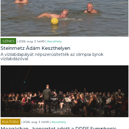
SZÍNES
| 2026. aug. 3. hétfő |
Keszthely
Steinmetz Ádám Keszthelyen
A vízilabdapályát népszerűsítették az olimpiai bjnok
vízilabdázóval.
KULTÚRA
| 2026. aug. 3. hétfő |
Keszthely
Mozgásban - koncertet adott a DDRF Symphonic