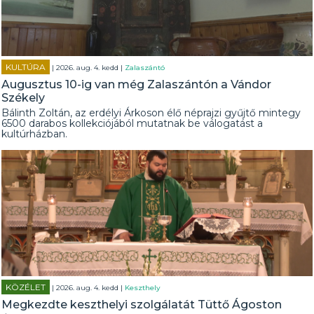
KULTÚRA
| 2026. aug. 4. kedd |
Zalaszántó
Augusztus 10-ig van még Zalaszántón a Vándor
Székely
Bálinth Zoltán, az erdélyi Árkoson élő néprajzi gyűjtő mintegy
6500 darabos kollekciójából mutatnak be válogatást a
kultúrházban.
KÖZÉLET
| 2026. aug. 4. kedd |
Keszthely
Megkezdte keszthelyi szolgálatát Tüttő Ágoston