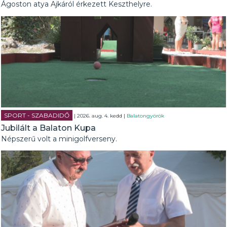
Ágoston atya Ajkáról érkezett Keszthelyre.
SPORT - SZABADIDŐ
| 2026. aug. 4. kedd |
Balatongyörök
Jubilált a Balaton Kupa
Népszerű volt a minigolfverseny.