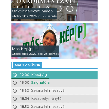
Önkormányzati híradó
Utolsó adás: 2026. júl. 22. szerda
Más-Kép(p)
Utolsó adás: 2022. dec. 23. péntek
MAI TV MŰSOR
12:00
Képújság
18:00
Szignatúra
18:30
Savaria Filmfesztivál
18:34
Keszthelyi Iránytű
18:50
Savaria Filmfesztivál