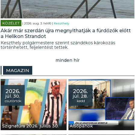
KÖZÉLET
| 2026. aug. 3. hétfő |
Keszthely
Akár már szerdán újra megnyithatják a fürdőzők előtt
a Helikon Strandot
Keszthely polgármestere szerint szándékos károkozás
történhetett, feljelentést tettek.
minden hír
MAGAZIN
2026.
2026.
júl. 30.
júl. 28.
csütörtök
kedd
44. Magyar Sajtófotó
Szignatúra 2026. július 30.
Alsópáhok
Kiállítás
Kápolna koncertek: