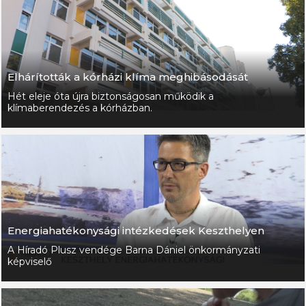
Elhárították a kórházi klíma meghibásodását
Hét eleje óta újra biztonságosan működik a
klímaberendezés a kórházban.
Energiahatékonysági intézkedések Keszthelyen
A Híradó Plusz vendége Barna Dániel önkormányzati
képviselő