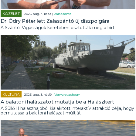
KÖZÉLET
| 2026. aug. 4. kedd |
Zalaszántó
Dr. Ódry Péter lett Zalaszántó új díszpolgára
A Szántói Vigasságok keretében osztották meg a hírt.
KULTÚRA
| 2026. aug. 3. hétfő |
Vonyarcvashegy
A balatoni halászatot mutatja be a Halászkert
A Süllő II halászhajóból kialakított interaktív attrakció célja, hogy
bemutassa a balatoni halászat múltját.