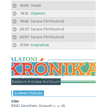
19:00
Híradó
19:15
Objektív
19:45
Savaria Filmfesztivál
20:37
Savaria Filmfesztivál
20:57
Savaria Filmfesztivál
21:00
Szignatúra
Balatoni Krónika Archívum
ELÉRHETŐSÉGEK
Cím:
8360 Keszthely, Kossuth L. u. 45.