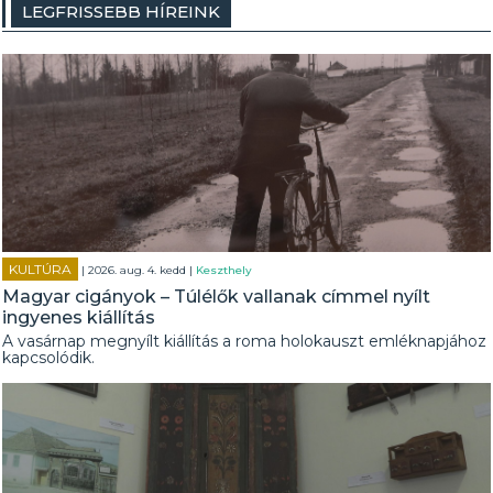
LEGFRISSEBB HÍREINK
KULTÚRA
| 2026. aug. 4. kedd |
Keszthely
Magyar cigányok – Túlélők vallanak címmel nyílt
ingyenes kiállítás
A vasárnap megnyílt kiállítás a roma holokauszt emléknapjához
kapcsolódik.