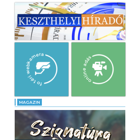
- Szántói Vigasságok: főztek,
fociztak és díszpolgárt is
avattak!
- Jubileum: 30. alkalommal
szervezték meg a Balaton
Kupát!
MAGAZIN