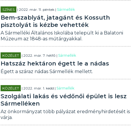
SZÍNES
| 2022. már. 11. péntek |
Sármellék
Bem-szablyát, jatagánt és Kossuth
pisztolyát is kézbe vehették
A Sármelléki Általános Iskolába települt ki a Balatoni
Múzeum az 1848-as műtárgyakkal.
KÖZÉLET
| 2022. már. 7. hétfő |
Sármellék
Hatszáz hektáron égett le a nádas
Égett a száraz nádas Sármellék mellett.
KÖZÉLET
| 2022. már. 1. kedd |
Sármellék
Szolgálati lakás és védőnői épület is lesz
Sármelléken
Az önkormányzat több pályázat eredményhirdetését is
várja.