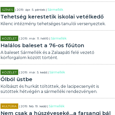
SZÍNES
| 2019. ápr. 5. péntek |
Sármellék
Tehetség kerestetik iskolai vetélkedő
Kilenc intézmény tehetséges tanulói versenyeztek.
KÖZÉLET
| 2019. már. 11. hétfő |
Sármellék
Halálos baleset a 76-os főúton
A baleset Sármellék és a Zalaapáti felé vezető
körforgalom között történt.
KÖZÉLET
| 2019. már. 5. kedd |
Sármellék
Ólból üstbe
Kolbászt és hurkát töltöttek, de lacipecsenyét is
sütöttek hétvégén a sármelléki rendezvényen.
KULTÚRA
| 2019. feb. 19. kedd |
Sármellék
Nem csak a húszéveseké...a farsangi bál