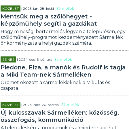
KÖZÉLET
| 2025. jan. 28. kedd |
Sármellék
Mentsük meg a szőlőhegyet -
képzőműhely segíti a gazdákat
Hogy minőségi bortermelés legyen a településen, egy
szőlőműhely-programot kezdeményezett Sármellék
önkormányzata a helyi gazdák számára.
SZÍNES
| 2024. dec. 6. péntek |
Sármellék
Piedone, Elza, a manók és Rudolf is tagja
a Miki Team-nek Sármelléken
Örömet okozott a sármellékieknek a Mikulás és
csapata
KÖZÉLET
| 2024. nov. 20. szerda |
Sármellék
Új kulcsszavak Sármelléken: közösség,
összefogás, kommunikáció
A településkép, a programok és a mindennapi élet