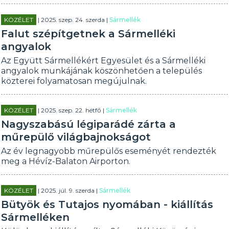
KÖZÉLET
| 2025. szep. 24. szerda |
Sármellék
Falut szépítgetnek a Sármelléki
angyalok
Az Együtt Sármellékért Egyesület és a Sármelléki
angyalok munkájának köszönhetően a település
közterei folyamatosan megújulnak.
KÖZÉLET
| 2025. szep. 22. hétfő |
Sármellék
Nagyszabású légiparádé zárta a
műrepülő világbajnokságot
Az év legnagyobb műrepülős eseményét rendezték
meg a Hévíz-Balaton Airporton.
KÖZÉLET
| 2025. júl. 9. szerda |
Sármellék
Bütyök és Tutajos nyomában - kiállítás
Sármelléken