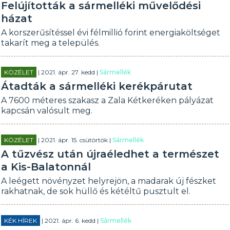
Felújították a sármelléki művelődési
házat
A korszerűsítéssel évi félmillió forint energiaköltséget
takarít meg a település.
KÖZÉLET
| 2021. ápr. 27. kedd |
Sármellék
Átadták a sármelléki kerékpárutat
A 7600 méteres szakasz a Zala Kétkeréken pályázat
kapcsán valósult meg.
KÖZÉLET
| 2021. ápr. 15. csütörtök |
Sármellék
A tűzvész után újraéledhet a természet
a Kis-Balatonnál
A leégett növényzet helyrejön, a madarak új fészket
rakhatnak, de sok hüllő és kétéltű pusztult el.
KÉK HÍREK
| 2021. ápr. 6. kedd |
Sármellék