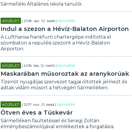
Sármelléki Általános Iskola tanulói.
KÖZÉLET
| 2018. ápr. 10. kedd |
Sármellék
Indul a szezon a Hévíz-Balaton Airporton
A Lufthansa frankfurti chartergépe indította el
szombaton a repülési szezont a Hévíz-Balaton
Airporton.
KÖZÉLET
| 2018. feb. 12. hétfő |
Sármellék
Maskarában műsoroztak az aranykorúak
Tizenöt nyugdíjas szervezet tagjai öltöttek jelmezt és
adtak vidám műsort a hétvégén Sármelléken.
KÖZÉLET
| 2017. nov. 21. kedd |
Sármellék
Ötven éves a Tüskevár
Sármelléken faültetéssel és Seregi Zoltán
élménybeszámolójával emlékeztek a forgatásra.