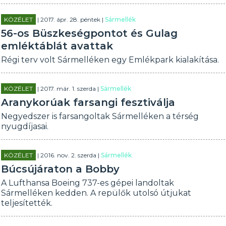
KÖZÉLET
| 2017. ápr. 28. péntek |
Sármellék
56-os Büszkeségpontot és Gulag
emléktáblát avattak
Régi terv volt Sármelléken egy Emlékpark kialakítása.
KÖZÉLET
| 2017. már. 1. szerda |
Sármellék
Aranykorúak farsangi fesztiválja
Negyedszer is farsangoltak Sármelléken a térség
nyugdíjasai.
KÖZÉLET
| 2016. nov. 2. szerda |
Sármellék
Búcsújáraton a Bobby
A Lufthansa Boeing 737-es gépei landoltak
Sármelléken kedden. A repülők utolsó útjukat
teljesítették.