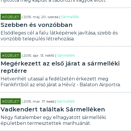
nyitotta meg kapuit a táborozni vágyók előtt.
KÖZÉLET
| 2015. máj. 20. szerda |
Sármellék
Szebben és vonzóbban
Elsődleges cél a falu látképének javítása, szebb és
vonzóbb település létrehozása.
KÖZÉLET
| 2015. ápr. 13. hétfő |
Sármellék
Megérkezett az első járat a sármelléki
reptérre
Hetvenhét utassal a fedélzetén érkezett meg
Frankfirtból az első járat a Hévíz - Balaton Airportra.
KÖZÉLET
| 2015. már. 17. kedd |
Sármellék
Vadkendert találtak Sármelléken
Négy fiatalember egy elhagyatott sármelléki
épületben termesztettek marihuánát.