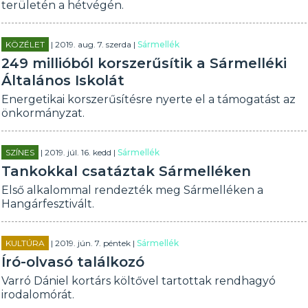
területén a hétvégén.
KÖZÉLET
| 2019. aug. 7. szerda |
Sármellék
249 millióból korszerűsítik a Sármelléki
Általános Iskolát
Energetikai korszerűsítésre nyerte el a támogatást az
önkormányzat.
SZÍNES
| 2019. júl. 16. kedd |
Sármellék
Tankokkal csatáztak Sármelléken
Első alkalommal rendezték meg Sármelléken a
Hangárfesztivált.
KULTÚRA
| 2019. jún. 7. péntek |
Sármellék
Író-olvasó találkozó
Varró Dániel kortárs költővel tartottak rendhagyó
irodalomórát.