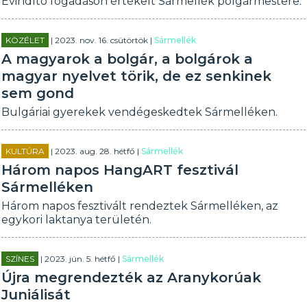
Évindító fogadáson értékelt Sármellék polgármestere.
KÖZÉLET
| 2023. nov. 16. csütörtök |
Sármellék
A magyarok a bolgár, a bolgárok a
magyar nyelvet törik, de ez senkinek
sem gond
Bulgáriai gyerekek vendégeskedtek Sármelléken.
KULTÚRA
| 2023. aug. 28. hétfő |
Sármellék
Három napos HangART fesztivál
Sármelléken
Három napos fesztivált rendeztek Sármelléken, az
egykori laktanya területén.
SZÍNES
| 2023. jún. 5. hétfő |
Sármellék
Újra megrendezték az Aranykorúak
Juniálisát