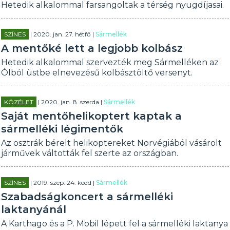
Hetedik alkalommal farsangoltak a térség nyugdíjasai.
SZÍNES
| 2020. jan. 27. hétfő |
Sármellék
A mentőké lett a legjobb kolbász
Hetedik alkalommal szervezték meg Sármelléken az
Ólból üstbe elnevezésű kolbásztöltő versenyt.
KÖZÉLET
| 2020. jan. 8. szerda |
Sármellék
Saját mentőhelikoptert kaptak a
sármelléki légimentők
Az osztrák bérelt helikoptereket Norvégiából vásárolt
járművek váltották fel szerte az országban.
SZÍNES
| 2019. szep. 24. kedd |
Sármellék
Szabadságkoncert a sármelléki
laktanyánál
A Karthago és a P. Mobil lépett fel a sármelléki laktanya