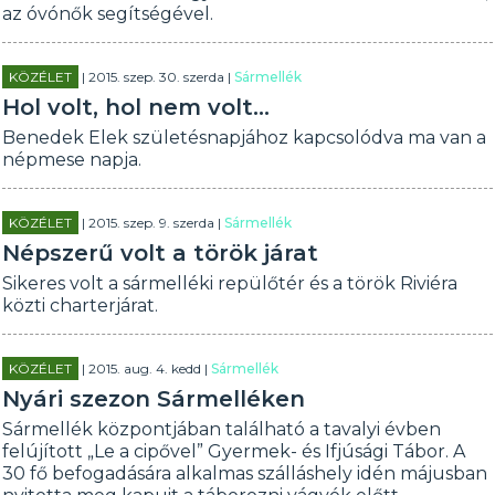
az óvónők segítségével.
KÖZÉLET
| 2015. szep. 30. szerda |
Sármellék
Hol volt, hol nem volt...
Benedek Elek születésnapjához kapcsolódva ma van a
népmese napja.
KÖZÉLET
| 2015. szep. 9. szerda |
Sármellék
Népszerű volt a török járat
Sikeres volt a sármelléki repülőtér és a török Riviéra
közti charterjárat.
KÖZÉLET
| 2015. aug. 4. kedd |
Sármellék
Nyári szezon Sármelléken
Sármellék központjában található a tavalyi évben
felújított „Le a cipővel” Gyermek- és Ifjúsági Tábor. A
30 fő befogadására alkalmas szálláshely idén májusban