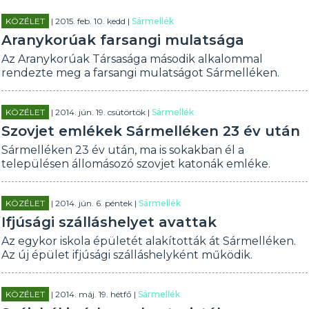
KÖZÉLET
| 2015. feb. 10. kedd |
Sármellék
Aranykorúak farsangi mulatsága
Az Aranykorúak Társasága második alkalommal
rendezte meg a farsangi mulatságot Sármelléken.
KÖZÉLET
| 2014. jún. 19. csütörtök |
Sármellék
Szovjet emlékek Sármelléken 23 év után
Sármelléken 23 év után, ma is sokakban él a
településen állomásozó szovjet katonák emléke.
KÖZÉLET
| 2014. jún. 6. péntek |
Sármellék
Ifjúsági szálláshelyet avattak
Az egykor iskola épületét alakították át Sármelléken.
Az új épület ifjúsági szálláshelyként működik.
KÖZÉLET
| 2014. máj. 19. hétfő |
Sármellék