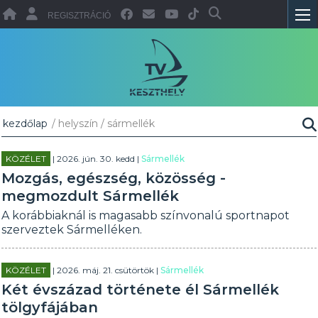
REGISZTRÁCIÓ
kezdőlap
/ helyszín / sármellék
KÖZÉLET
| 2026. jún. 30. kedd |
Sármellék
Mozgás, egészség, közösség -
megmozdult Sármellék
A korábbiaknál is magasabb színvonalú sportnapot
szerveztek Sármelléken.
KÖZÉLET
| 2026. máj. 21. csütörtök |
Sármellék
Két évszázad története él Sármellék
tölgyfájában