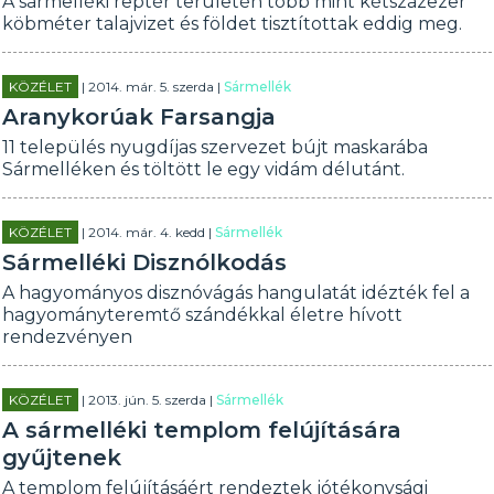
A sármelléki reptér területén több mint kétszázezer
köbméter talajvizet és földet tisztítottak eddig meg.
KÖZÉLET
| 2014. már. 5. szerda |
Sármellék
Aranykorúak Farsangja
11 település nyugdíjas szervezet bújt maskarába
Sármelléken és töltött le egy vidám délutánt.
KÖZÉLET
| 2014. már. 4. kedd |
Sármellék
Sármelléki Disznólkodás
A hagyományos disznóvágás hangulatát idézték fel a
hagyományteremtő szándékkal életre hívott
rendezvényen
KÖZÉLET
| 2013. jún. 5. szerda |
Sármellék
A sármelléki templom felújítására
gyűjtenek
A templom felújításáért rendeztek jótékonysági