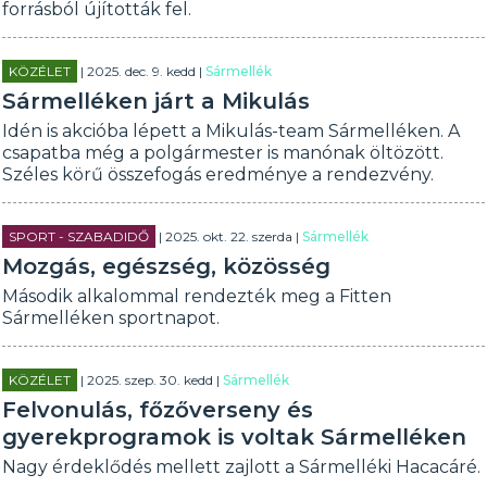
forrásból újították fel.
KÖZÉLET
| 2025. dec. 9. kedd |
Sármellék
Sármelléken járt a Mikulás
Idén is akcióba lépett a Mikulás-team Sármelléken. A
csapatba még a polgármester is manónak öltözött.
Széles körű összefogás eredménye a rendezvény.
SPORT - SZABADIDŐ
| 2025. okt. 22. szerda |
Sármellék
Mozgás, egészség, közösség
Második alkalommal rendezték meg a Fitten
Sármelléken sportnapot.
KÖZÉLET
| 2025. szep. 30. kedd |
Sármellék
Felvonulás, főzőverseny és
gyerekprogramok is voltak Sármelléken
Nagy érdeklődés mellett zajlott a Sármelléki Hacacáré.