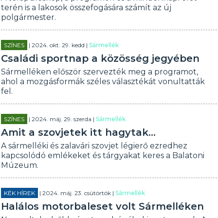
terén is a lakosok összefogására számít az új
polgármester.
SZÍNES
| 2024. okt. 29. kedd |
Sármellék
Családi sportnap a közösség jegyében
Sármelléken először szervezték meg a programot,
ahol a mozgásformák széles választékát vonultatták
fel.
SZÍNES
| 2024. máj. 29. szerda |
Sármellék
Amit a szovjetek itt hagytak...
A sármelléki és zalavári szovjet légierő ezredhez
kapcsolódó emlékeket és tárgyakat keres a Balatoni
Múzeum.
KÉK HÍREK
| 2024. máj. 23. csütörtök |
Sármellék
Halálos motorbaleset volt Sármelléken