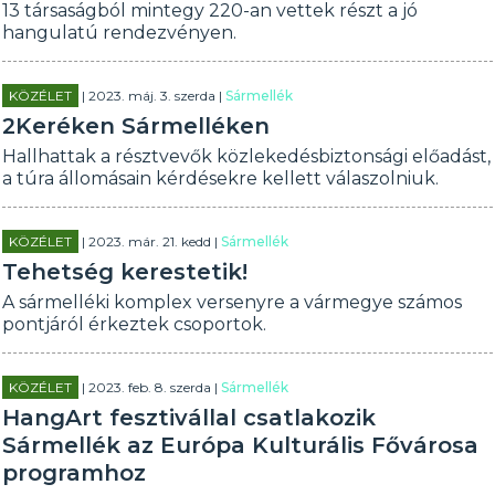
13 társaságból mintegy 220-an vettek részt a jó
hangulatú rendezvényen.
KÖZÉLET
| 2023. máj. 3. szerda |
Sármellék
2Keréken Sármelléken
Hallhattak a résztvevők közlekedésbiztonsági előadást,
a túra állomásain kérdésekre kellett válaszolniuk.
KÖZÉLET
| 2023. már. 21. kedd |
Sármellék
Tehetség kerestetik!
A sármelléki komplex versenyre a vármegye számos
pontjáról érkeztek csoportok.
KÖZÉLET
| 2023. feb. 8. szerda |
Sármellék
HangArt fesztivállal csatlakozik
Sármellék az Európa Kulturális Fővárosa
programhoz