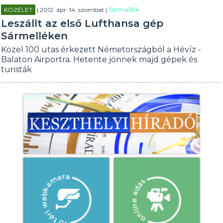
KÖZÉLET
| 2012. ápr. 14. szombat |
Sármellék
Leszállt az első Lufthansa gép
Sármelléken
Közel 100 utas érkezett Németországból a Hévíz -
Balaton Airportra. Hetente jönnek majd gépek és
turisták