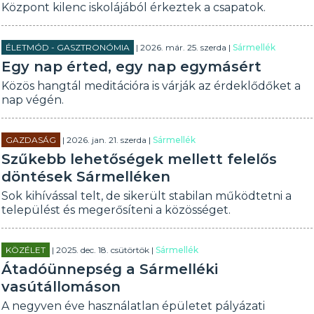
Központ kilenc iskolájából érkeztek a csapatok.
ÉLETMÓD - GASZTRONÓMIA
| 2026. már. 25. szerda |
Sármellék
Egy nap érted, egy nap egymásért
Közös hangtál meditációra is várják az érdeklődőket a
nap végén.
GAZDASÁG
| 2026. jan. 21. szerda |
Sármellék
Szűkebb lehetőségek mellett felelős
döntések Sármelléken
Sok kihívással telt, de sikerült stabilan működtetni a
települést és megerősíteni a közösséget.
KÖZÉLET
| 2025. dec. 18. csütörtök |
Sármellék
Átadóünnepség a Sármelléki
vasútállomáson
A negyven éve használatlan épületet pályázati