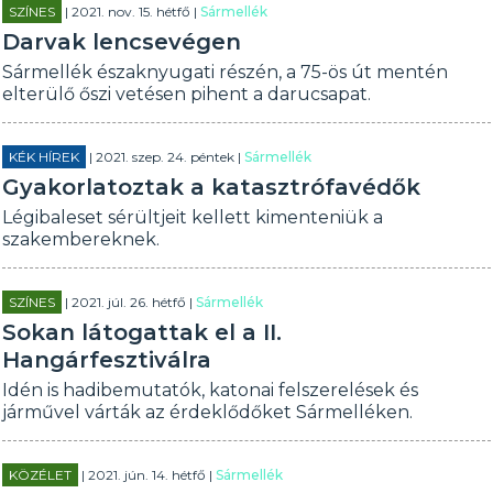
SZÍNES
| 2021. nov. 15. hétfő |
Sármellék
Darvak lencsevégen
Sármellék északnyugati részén, a 75-ös út mentén
elterülő őszi vetésen pihent a darucsapat.
KÉK HÍREK
| 2021. szep. 24. péntek |
Sármellék
Gyakorlatoztak a katasztrófavédők
Légibaleset sérültjeit kellett kimenteniük a
szakembereknek.
SZÍNES
| 2021. júl. 26. hétfő |
Sármellék
Sokan látogattak el a II.
Hangárfesztiválra
Idén is hadibemutatók, katonai felszerelések és
járművel várták az érdeklődőket Sármelléken.
KÖZÉLET
| 2021. jún. 14. hétfő |
Sármellék