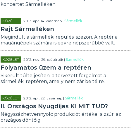
koncertet Sármelléken.
KÖZÉLET
| 2013. ápr. 14. vasárnap |
Sármellék
Rajt Sármelléken
Megindult a sármelléki repülési szezon. A reptér a
magángépek számára is egyre népszerűbbé vált.
KÖZÉLET
| 2012. nov. 29. csütörtök |
Sármellék
Folyamatos üzem a reptéren
Sikerült túlteljesíteni a tervezett forgalmat a
sármelléki reptéren, amely nem zár be télre.
KÖZÉLET
| 2012. ápr. 22. vasárnap |
Sármellék
II. Országos Nyugdíjas KI MIT TUD?
Négyszázhetvennyolc produkciót értékel a zsűri az
országos döntőig.