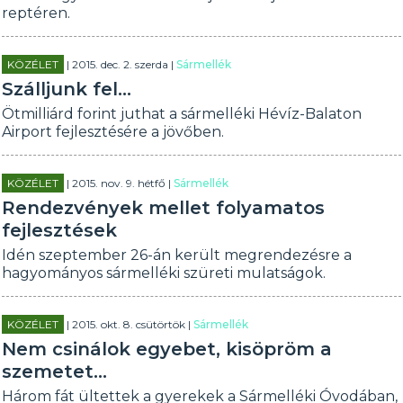
reptéren.
KÖZÉLET
| 2015. dec. 2. szerda |
Sármellék
Szálljunk fel...
Ötmilliárd forint juthat a sármelléki Hévíz-Balaton
Airport fejlesztésére a jövőben.
KÖZÉLET
| 2015. nov. 9. hétfő |
Sármellék
Rendezvények mellet folyamatos
fejlesztések
Idén szeptember 26-án került megrendezésre a
hagyományos sármelléki szüreti mulatságok.
KÖZÉLET
| 2015. okt. 8. csütörtök |
Sármellék
Nem csinálok egyebet, kisöpröm a
szemetet...
Három fát ültettek a gyerekek a Sármelléki Óvodában,