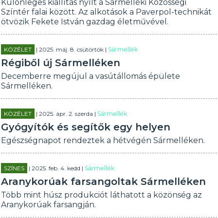
Különleges kiállítás nyílt a Sármelléki Közösségi
Színtér falai között. Az alkotások a Paverpol-technikát
ötvözik Fekete István gazdag életművével.
KÖZÉLET
| 2025. máj. 8. csütörtök |
Sármellék
Régiből új Sármelléken
Decemberre megújul a vasútállomás épülete
Sármelléken.
KÖZÉLET
| 2025. ápr. 2. szerda |
Sármellék
Gyógyítók és segítők egy helyen
Egészségnapot rendeztek a hétvégén Sármelléken.
SZÍNES
| 2025. feb. 4. kedd |
Sármellék
Aranykorúak farsangoltak Sármelléken
Több mint húsz produkciót láthatott a közönség az
Aranykorúak farsangján.