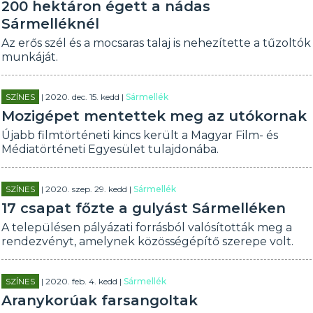
200 hektáron égett a nádas
Sármelléknél
Az erős szél és a mocsaras talaj is nehezítette a tűzoltók
munkáját.
SZÍNES
| 2020. dec. 15. kedd |
Sármellék
Mozigépet mentettek meg az utókornak
Újabb filmtörténeti kincs került a Magyar Film- és
Médiatörténeti Egyesület tulajdonába.
SZÍNES
| 2020. szep. 29. kedd |
Sármellék
17 csapat főzte a gulyást Sármelléken
A településen pályázati forrásból valósították meg a
rendezvényt, amelynek közösségépítő szerepe volt.
SZÍNES
| 2020. feb. 4. kedd |
Sármellék
Aranykorúak farsangoltak