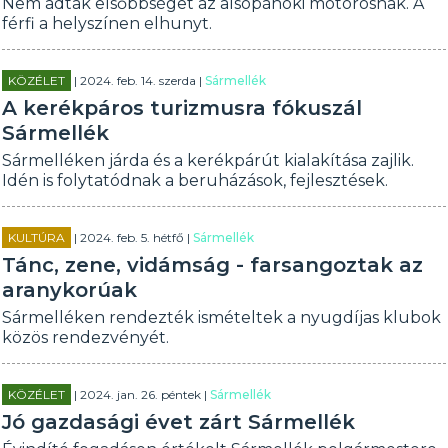
Nem adtak elsőbbséget az alsópáhoki motorosnak. A
férfi a helyszínen elhunyt.
KÖZÉLET
| 2024. feb. 14. szerda |
Sármellék
A kerékpáros turizmusra fókuszál
Sármellék
Sármelléken járda és a kerékpárút kialakítása zajlik.
Idén is folytatódnak a beruházások, fejlesztések.
KULTÚRA
| 2024. feb. 5. hétfő |
Sármellék
Tánc, zene, vidámság - farsangoztak az
aranykorúak
Sármelléken rendezték ismételtek a nyugdíjas klubok
közös rendezvényét.
KÖZÉLET
| 2024. jan. 26. péntek |
Sármellék
Jó gazdasági évet zárt Sármellék