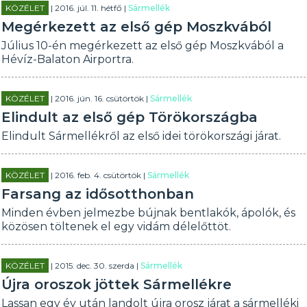
KÖZÉLET
| 2016. júl. 11. hétfő |
Sármellék
Megérkezett az első gép Moszkvából
Július 10-én megérkezett az első gép Moszkvából a
Hévíz-Balaton Airportra.
KÖZÉLET
| 2016. jún. 16. csütörtök |
Sármellék
Elindult az első gép Törökországba
Elindult Sármellékről az első idei törökországi járat.
KÖZÉLET
| 2016. feb. 4. csütörtök |
Sármellék
Farsang az idősotthonban
Minden évben jelmezbe bújnak bentlakók, ápolók, és
közösen töltenek el egy vidám délelőttöt.
KÖZÉLET
| 2015. dec. 30. szerda |
Sármellék
Újra oroszok jöttek Sármellékre
Lassan egy év után landolt újra orosz járat a sármelléki