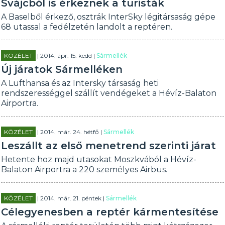
Svájcból is érkeznek a turisták
A Baselből érkező, osztrák InterSky légitársaság gépe
68 utassal a fedélzetén landolt a reptéren.
KÖZÉLET
| 2014. ápr. 15. kedd |
Sármellék
Új járatok Sármelléken
A Lufthansa és az Intersky társaság heti
rendszerességgel szállít vendégeket a Hévíz-Balaton
Airportra.
KÖZÉLET
| 2014. már. 24. hétfő |
Sármellék
Leszállt az első menetrend szerinti járat
Hetente hoz majd utasokat Moszkvából a Hévíz-
Balaton Airportra a 220 személyes Airbus.
KÖZÉLET
| 2014. már. 21. péntek |
Sármellék
Célegyenesben a reptér kármentesítése