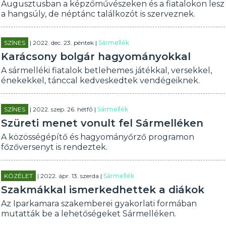
Augusztusban a képzőművészeken és a fiatalokon lesz
a hangsúly, de néptánc találkozót is szerveznek.
SZÍNES
| 2022. dec. 23. péntek |
Sármellék
Karácsony bolgár hagyományokkal
A sármelléki fiatalok betlehemes játékkal, versekkel,
énekekkel, tánccal kedveskedtek vendégeiknek.
SZÍNES
| 2022. szep. 26. hétfő |
Sármellék
Szüreti menet vonult fel Sármelléken
A közösségépítő és hagyományőrző programon
főzőversenyt is rendeztek.
KÖZÉLET
| 2022. ápr. 13. szerda |
Sármellék
Szakmákkal ismerkedhettek a diákok
Az Iparkamara szakemberei gyakorlati formában
mutatták be a lehetőségeket Sármelléken.