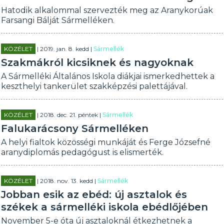
Hatodik alkalommal szervezték meg az Aranykorúak
Farsangi Bálját Sármelléken.
KÖZÉLET
| 2019. jan. 8. kedd |
Sármellék
Szakmákról kicsiknek és nagyoknak
A Sármelléki Általános Iskola diákjai ismerkedhettek a
keszthelyi tankerület szakképzési palettájával.
KÖZÉLET
| 2018. dec. 21. péntek |
Sármellék
Falukarácsony Sármelléken
A helyi fialtok közösségi munkáját és Ferge Józsefné
aranydiplomás pedagógust is elismerték.
KÖZÉLET
| 2018. nov. 13. kedd |
Sármellék
Jobban esik az ebéd: új asztalok és
székek a sármelléki iskola ebédlőjében
November 5-e óta új asztaloknál étkezhetnek a