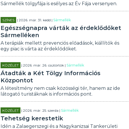
Sármellék tölgyfája is esélyes az Év Fája versenyen.
SZÍNES
| 2026. már. 31. kedd |
Sármellék
Egészségnapra várták az érdeklődőket
Sármelléken
A terápiák mellett prevenciós előadások, kiállítók és
egy piac is várta az érdeklődőket.
KÖZÉLET
| 2026. már. 26. csütörtök |
Sármellék
Átadták a Két Tölgy Információs
Központot
A létesítmény nem csak közösségi tér, hanem az ide
látogató turistáknak is információs pont.
KÖZÉLET
| 2026. már. 25. szerda |
Sármellék
Tehetség kerestetik
Idén a Zalaegerszegi és a Nagykanizsai Tankerületi