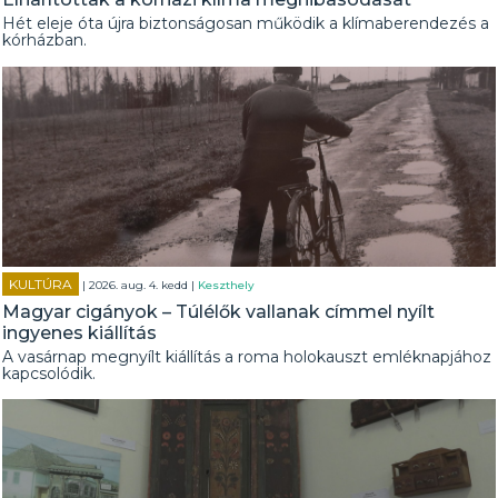
Hét eleje óta újra biztonságosan működik a klímaberendezés a
kórházban.
KULTÚRA
| 2026. aug. 4. kedd |
Keszthely
Magyar cigányok – Túlélők vallanak címmel nyílt
ingyenes kiállítás
A vasárnap megnyílt kiállítás a roma holokauszt emléknapjához
kapcsolódik.