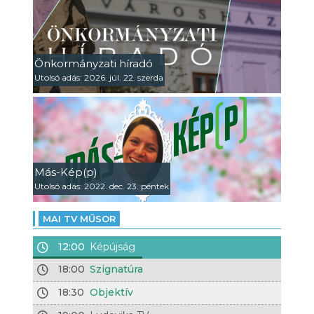
Önkormányzati híradó
Utolsó adás: 2026. júl. 22. szerda
Más-Kép(p)
Utolsó adás: 2022. dec. 23. péntek
MAI TV MŰSOR
12:00
Képújság
18:00
Szignatúra
18:30
Objektív