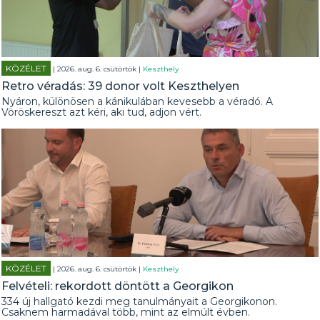
KÖZÉLET
| 2026. aug. 6. csütörtök |
Keszthely
Retro véradás: 39 donor volt Keszthelyen
Nyáron, különösen a kánikulában kevesebb a véradó. A
Vöröskereszt azt kéri, aki tud, adjon vért.
KÖZÉLET
| 2026. aug. 6. csütörtök |
Keszthely
Felvételi: rekordott döntött a Georgikon
334 új hallgató kezdi meg tanulmányait a Georgikonon.
Csaknem harmadával több, mint az elmúlt évben.