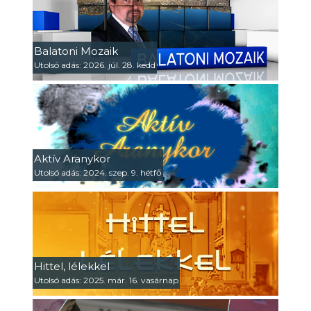
Balatoni Mozaik
Utolsó adás: 2026. júl. 28. kedd
Aktív Aranykor
Utolsó adás: 2024. szep. 9. hétfő
Hittel, lélekkel
Utolsó adás: 2025. már. 16. vasárnap