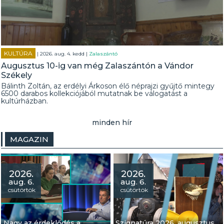
KULTÚRA
| 2026. aug. 4. kedd |
Zalaszántó
Augusztus 10-ig van még Zalaszántón a Vándor
Székely
Bálinth Zoltán, az erdélyi Árkoson élő néprajzi gyűjtő mintegy
6500 darabos kollekciójából mutatnak be válogatást a
kultúrházban.
minden hír
MAGAZIN
2026.
2026.
aug. 6.
aug. 6.
csütörtök
csütörtök
Nagy az érdeklődés a
Szignatúra 2026. augusztus