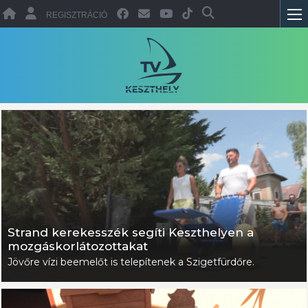
REGISZTRÁCIÓ
Strand kerekesszék segíti Keszthelyen a
mozgáskorlátozottakat
Jövőre vízi beemelőt is telepítenek a Szigetfürdőre.