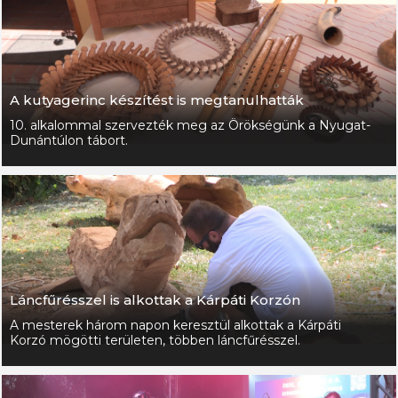
A kutyagerinc készítést is megtanulhatták
10. alkalommal szervezték meg az Örökségünk a Nyugat-
Dunántúlon tábort.
Láncfűrésszel is alkottak a Kárpáti Korzón
A mesterek három napon keresztül alkottak a Kárpáti
Korzó mögötti területen, többen láncfűrésszel.