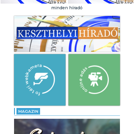
Városi Strandra!
minden híradó
- Örökségünk tábor: töretlen
a népszerűsége a
pásztorélet
hagyományainak!
- Altér Feszt: megkezdődött
a négynapos program
Gyenesdiáson!
MAGAZIN