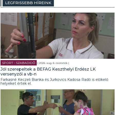
LEGFRISSEBB HÍREINK
SPORT - SZABADIDŐ
| 2026. aug. 6. csütörtök |
Jól szerepeltek a BEFAG Keszthelyi Erdész LK
versenyzői a vb-n
Farkasné Keczeli Bianka és Jurkovics Kadosa Radó is előkelő
helyeket értek el.