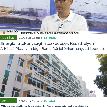
KÖZÉLET
| 2026. aug. 5. szerda |
Keszthely
Energiahatékonysági intézkedések Keszthelyen
A Híradó Plusz vendége Barna Dániel önkormányzati képviselő
KÖZÉLET
| 2026. aug. 5. szerda |
Keszthely
Elhárították a kórházi klíma meghibásodását