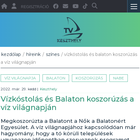
REGISZTRÁCIÓ
kezdőlap
/
híreink
/
színes
/ vízkóstolás és balaton koszorúzás
a víz világnapján
VÍZ VILÁGNAPJA
BALATON
KOSZORÚZÁS
NABE
2022. már. 29. kedd
|
Keszthely
Vízkóstolás és Balaton koszorúzás a
víz világnapján
Megkoszorúzta a Balatont a Nők a Balatonért
Egyesület. A víz világnapjához kapcsolódóan már
hagyomány, hogy a tó körüli települések
ugyanazon időpontban szerveznek programot.