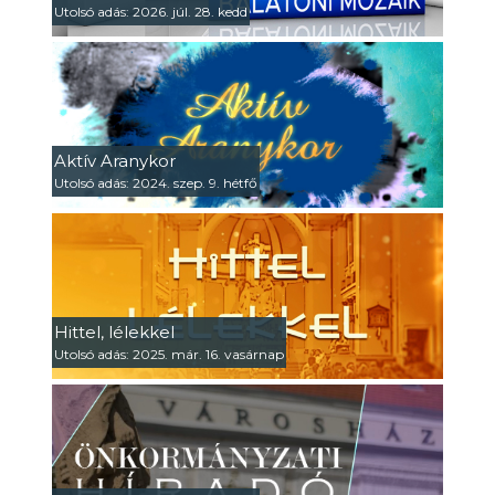
Utolsó adás: 2026. júl. 28. kedd
Aktív Aranykor
Utolsó adás: 2024. szep. 9. hétfő
Hittel, lélekkel
Utolsó adás: 2025. már. 16. vasárnap