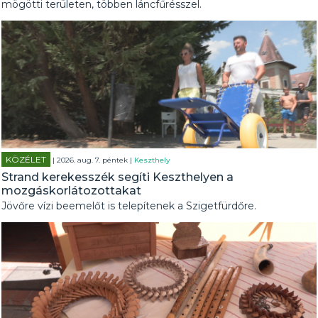
mögötti területen, többen láncfűrésszel.
KÖZÉLET
| 2026. aug. 7. péntek |
Keszthely
Strand kerekesszék segíti Keszthelyen a
mozgáskorlátozottakat
Jövőre vízi beemelőt is telepítenek a Szigetfürdőre.