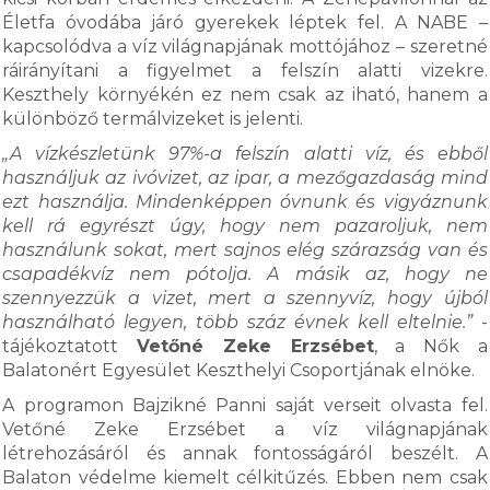
Életfa óvodába járó gyerekek léptek fel. A NABE –
kapcsolódva a víz világnapjának mottójához – szeretné
ráirányítani a figyelmet a felszín alatti vizekre.
Keszthely környékén ez nem csak az iható, hanem a
különböző termálvizeket is jelenti.
„A vízkészletünk 97%-a felszín alatti víz, és ebből
használjuk az ivóvizet, az ipar, a mezőgazdaság mind
ezt használja. Mindenképpen óvnunk és vigyáznunk
kell rá egyrészt úgy, hogy nem pazaroljuk, nem
használunk sokat, mert sajnos elég szárazság van és
csapadékvíz nem pótolja. A másik az, hogy ne
szennyezzük a vizet, mert a szennyvíz, hogy újból
használható legyen, több száz évnek kell eltelnie.”
-
tájékoztatott
Vetőné Zeke Erzsébet
, a Nők a
Balatonért Egyesület Keszthelyi Csoportjának elnöke.
A programon Bajzikné Panni saját verseit olvasta fel.
Vetőné Zeke Erzsébet a víz világnapjának
létrehozásáról és annak fontosságáról beszélt. A
Balaton védelme kiemelt célkitűzés. Ebben nem csak