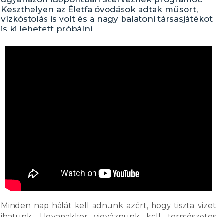
Keszthelyen az Életfa óvodások adtak műsort,
vízkóstolás is volt és a nagy balatoni társasjátékot
is ki lehetett próbálni.
Minden nap hálát kell adnunk azért, hogy tiszta vizet
ihatunk. Ugyanakkor vigyáznunk kell természetes