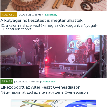
KULTÚRA
| 2026. aug. 7. péntek |
Keszthely
A kutyagerinc készítést is megtanulhatták
10. alkalommal szervezték meg az Örökségünk a Nyugat-
Dunántúlon tábort.
SZÍNES
| 2026. aug. 7. péntek |
Gyenesdiás
Elkezdődött az Altér Feszt Gyenesdiáson
Négy napon át szól az alternatív zene Gyenesdiáson.