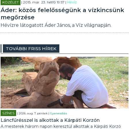
KÖZÉLET
| 2015. már. 23. hétfő 19:57 |
Hévíz
Áder: közös felelősségünk a vízkincsünk
megőrzése
Hévízre látogatott Áder János, a Víz világnapján.
TOVÁBBI FRISS HÍREK
SZÍNES
| 2026. aug. 7. péntek |
Gyenesdiás
Láncfűrésszel is alkottak a Kárpáti Korzón
A mesterek három napon keresztül alkottak a Kárpáti Korzó