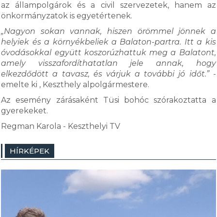
az állampolgárok és a civil szervezetek, hanem az
önkormányzatok is egyetértenek.
„Nagyon sokan vannak, hiszen örömmel jönnek a
helyiek és a környékbeliek a Balaton-partra. Itt a kis
óvodásokkal együtt koszorúzhattuk meg a Balatont,
amely visszafordíthatatlan jele annak, hogy
elkezdődött a tavasz, és várjuk a további jó időt.”
-
emelte ki , Keszthely alpolgármestere.
Az esemény zárásaként Tüsi bohóc szórakoztatta a
gyerekeket.
Regman Karola - Keszthelyi TV
HÍRKÉPEK