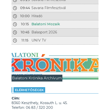
09:44
Savaria Filmfesztivál
10:00
Híradó
10:15
Balatoni Mozaik
10:45
Balasport 2026
11:15
UNIV TV
Balatoni Krónika Archívum
ELÉRHETŐSÉGEK
Cím:
8360 Keszthely, Kossuth L. u. 45.
Telefon: 06 83 / 320 200