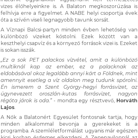
vizes élőhelyeinkre is. A Balaton megkoszorúzása is
felhívja erre a figyelmet. A NABE helyi csoportja évek
óta a szívén viseli legnagyobb tavunk sorsát.
A Víznapi Balcsi-partyn minden évben lehetőség van
különböző vizeket kóstolni. Ezek között van a
keszthelyi csapvíz és a környező források vizei is. Ezeket
is sokan isszák.
„Ez a sok PET palackos vízvétel, amit a különböző
multiknál kap az ember, ez a palacknak az
eldobásával okoz legalább annyi kárt a Földnek, mint
amennyit esetleg a víz oldalon meg tudunk spórolni.
Én ismerem a Szent György-hegyi forrásvizet, az
úgynevezett oroszlán-kutas forrásvizet, nagyon
régóta járok is oda.”
- mondta egy résztvevő,
Horváth
Lajos
.
A Nők a Balatonért Egyesület fontosnak tartja, hogy
minden alkalommal bevonja a gyerekeket is a
programba. A szemléletformálást ugyanis már egészen
kicsi korban érdemes elkezdeni. A Zenepavilonnál az