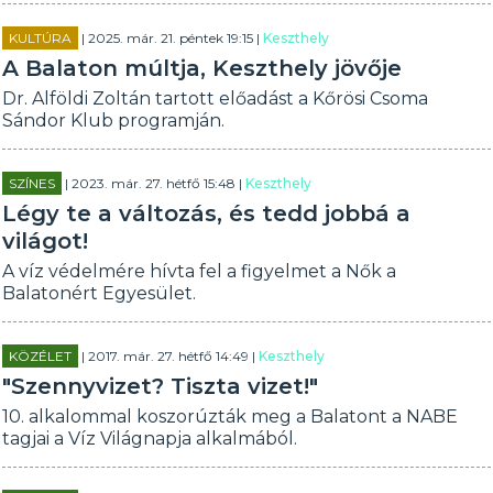
KULTÚRA
| 2025. már. 21. péntek 19:15 |
Keszthely
A Balaton múltja, Keszthely jövője
Dr. Alföldi Zoltán tartott előadást a Kőrösi Csoma
Sándor Klub programján.
SZÍNES
| 2023. már. 27. hétfő 15:48 |
Keszthely
Légy te a változás, és tedd jobbá a
világot!
A víz védelmére hívta fel a figyelmet a Nők a
Balatonért Egyesület.
KÖZÉLET
| 2017. már. 27. hétfő 14:49 |
Keszthely
"Szennyvizet? Tiszta vizet!"
10. alkalommal koszorúzták meg a Balatont a NABE
tagjai a Víz Világnapja alkalmából.