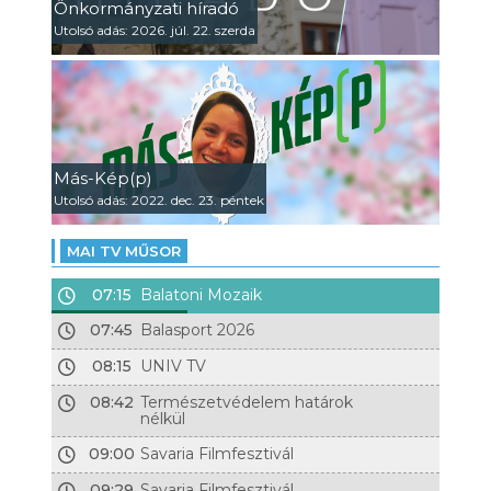
Önkormányzati híradó
Utolsó adás: 2026. júl. 22. szerda
Más-Kép(p)
Utolsó adás: 2022. dec. 23. péntek
MAI TV MŰSOR
07:15
Balatoni Mozaik
07:45
Balasport 2026
08:15
UNIV TV
08:42
Természetvédelem határok
nélkül
09:00
Savaria Filmfesztivál
09:29
Savaria Filmfesztivál