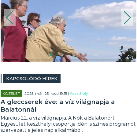
KAPCSOLÓDÓ HÍREK
KÖZÉLET
| 2025. már. 25. kedd 19:15 |
Keszthely
A gleccserek éve: a víz világnapja a
Balatonnál
Március 22. a víz világnapja. A Nők a Balatonért
Egyesület keszthelyi csoportja idén is színes programot
szervezett a jeles nap alkalmából.