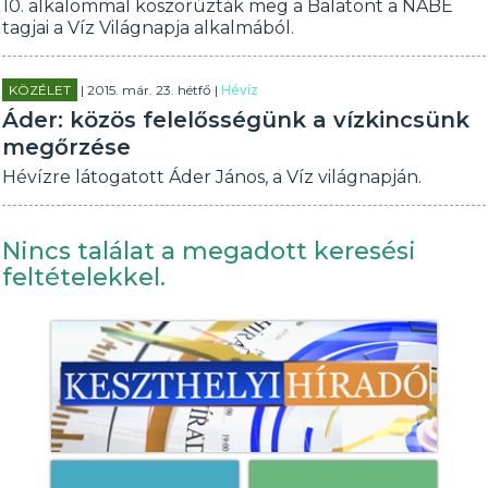
10. alkalommal koszorúzták meg a Balatont a NABE
tagjai a Víz Világnapja alkalmából.
KÖZÉLET
| 2015. már. 23. hétfő |
Hévíz
Áder: közös felelősségünk a vízkincsünk
megőrzése
Hévízre látogatott Áder János, a Víz világnapján.
Nincs találat a megadott keresési
feltételekkel.