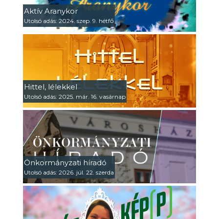
Aktív Aranykor
Utolsó adás: 2024. szep. 9. hétfő
Hittel, lélekkel
Utolsó adás: 2025. már. 16. vasárnap
Önkormányzati híradó
Utolsó adás: 2026. júl. 22. szerda