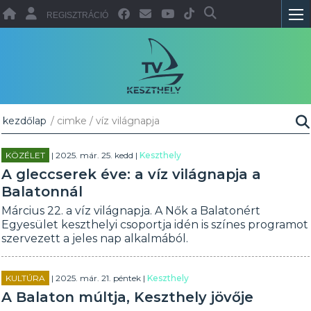
REGISZTRÁCIÓ
kezdőlap
/ cimke / víz világnapja
KÖZÉLET
| 2025. már. 25. kedd |
Keszthely
A gleccserek éve: a víz világnapja a
Balatonnál
Március 22. a víz világnapja. A Nők a Balatonért
Egyesület keszthelyi csoportja idén is színes programot
szervezett a jeles nap alkalmából.
KULTÚRA
| 2025. már. 21. péntek |
Keszthely
A Balaton múltja, Keszthely jövője