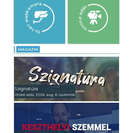
MAGAZIN
Szignatúra
Utolsó adás: 2026. aug. 6. csütörtök