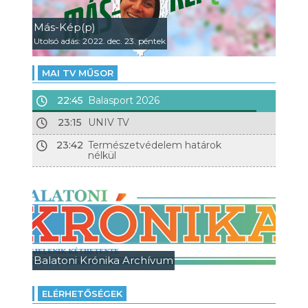
Más-Kép(p)
Utolsó adás: 2022. dec. 23. péntek
MAI TV MŰSOR
22:45
Balasport 2026
23:15
UNIV TV
23:42
Természetvédelem határok
nélkül
Balatoni Krónika Archívum
ELÉRHETŐSÉGEK