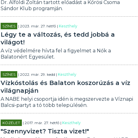
Dr. Alföldi Zoltán tartott előadást a Kőrösi Csoma
Sándor Klub programján.
SZÍNES
| 2023. már. 27. hétfő |
Keszthely
Légy te a változás, és tedd jobbá a
világot!
A víz védelmére hívta fel a figyelmet a Nők a
Balatonért Egyesület.
SZÍNES
| 2022. már. 29. kedd |
Keszthely
Vízkóstolás és Balaton koszorúzás a víz
világnapján
A NABE helyi csoportja idén is megszervezte a Víznapi
Balcsi-partyt a tó több településén.
KÖZÉLET
| 2017. már. 27. hétfő |
Keszthely
"Szennyvizet? Tiszta vizet!"