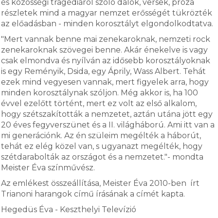
és közösségi tragédiáról szóló dalok, versek, próza
részletek mind a magyar nemzet erősségét tükrözték
az előadásban - minden korosztályt elgondolkodtatva.
"Mert vannak benne mai zenekaroknak, nemzeti rock
zenekaroknak szövegei benne. Akár énekelve is vagy
csak elmondva és nyílván az idősebb korosztályoknak
is egy Reményik, Dsida, egy Áprily, Wass Albert. Tehát
ezek mind vegyesen vannak, mert figyelek arra, hogy
minden korosztálynak szóljon. Még akkor is, ha 100
évvel ezelőtt történt, mert ez volt az első alkalom,
hogy szétszakították a nemzetet, aztán utána jött egy
20 éves fegyverszünet és a II. világháború. Ami itt van a
mi generációnk. Az én szüleim megélték a háborút,
tehát ez elég közel van, s ugyanazt megélték, hogy
szétdarabolták az országot és a nemzetet."- mondta
Meister Éva színművész.
Az emlékest összeállítása, Meister Éva 2010-ben írt
Trianoni harangok című írásának a címét kapta.
Hegedüs Éva - Keszthelyi Televízió