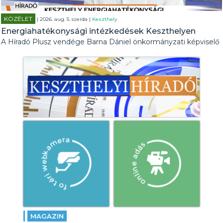
KÖZÉLET
| 2026. aug. 5. szerda |
Keszthely
Energiahatékonysági intézkedések Keszthelyen
A Híradó Plusz vendége Barna Dániel önkormányzati képviselő
MAGAZIN