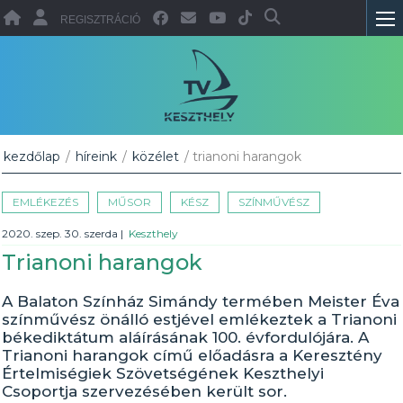
REGISZTRÁCIÓ
kezdőlap
/
híreink
/
közélet
/ trianoni harangok
EMLÉKEZÉS
MŰSOR
KÉSZ
SZÍNMŰVÉSZ
2020. szep. 30. szerda
|
Keszthely
Trianoni harangok
A Balaton Színház Simándy termében Meister Éva
színművész önálló estjével emlékeztek a Trianoni
békediktátum aláírásának 100. évfordulójára. A
Trianoni harangok című előadásra a Keresztény
Értelmiségiek Szövetségének Keszthelyi
Csoportja szervezésében került sor.