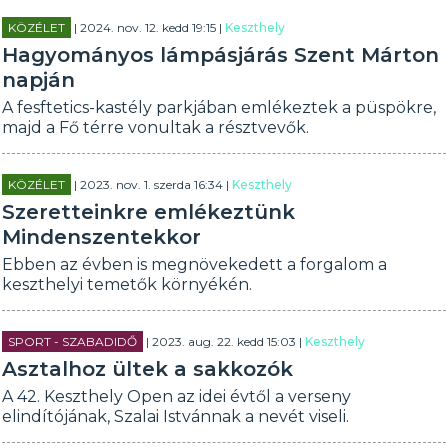
KÖZÉLET
| 2024. nov. 12. kedd 19:15 |
Keszthely
Hagyományos lámpásjárás Szent Márton
napján
A fesftetics-kastély parkjában emlékeztek a püspökre,
majd a Fő térre vonultak a résztvevők.
KÖZÉLET
| 2023. nov. 1. szerda 16:34 |
Keszthely
Szeretteinkre emlékeztünk
Mindenszentekkor
Ebben az évben is megnövekedett a forgalom a
keszthelyi temetők környékén.
SPORT - SZABADIDŐ
| 2023. aug. 22. kedd 15:03 |
Keszthely
Asztalhoz ültek a sakkozók
A 42. Keszthely Open az idei évtől a verseny
elindítójának, Szalai Istvánnak a nevét viseli.