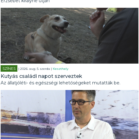
Erzsébet királyné útján
SZÍNES
| 2026. aug. 5. szerda |
Keszthely
Kutyás családi napot szerveztek
Az állatjóléti- és egészségi lehetőségeket mutatták be.