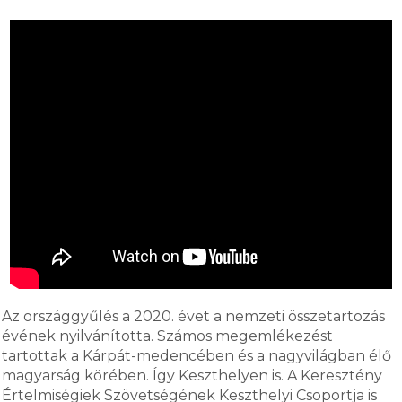
Az országgyűlés a 2020. évet a nemzeti összetartozás
évének nyilvánította. Számos megemlékezést
tartottak a Kárpát-medencében és a nagyvilágban élő
magyarság körében. Így Keszthelyen is. A Keresztény
Értelmiségiek Szövetségének Keszthelyi Csoportja is