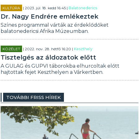
KULTÚRA
| 2023. júl. 18. kedd 16:45 |
Balatonederics
Dr. Nagy Endrére emlékeztek
Színes programmal várták az érdeklődőket
balatonedericsi Afrika Múzeumban.
KÖZÉLET
| 2022. nov. 28. hétfő 16:20 |
Keszthely
Tisztelgés az áldozatok előtt
A GULAG és GUPVI táborokba elhurcoltak előtt
hajtottak fejet Keszthelyen a Várkertben.
TOVÁBBI FRISS HÍREK