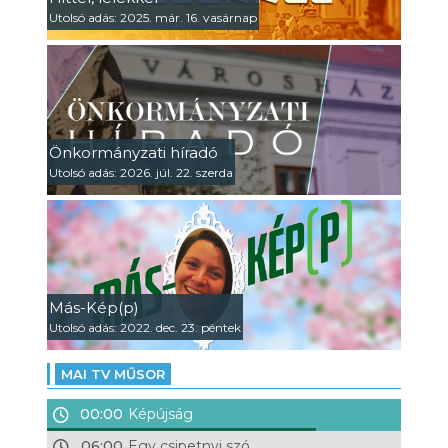
Utolsó adás: 2025. már. 16. vasárnap
Önkormányzati híradó
Utolsó adás: 2026. júl. 22. szerda
Más-Kép(p)
Utolsó adás: 2022. dec. 23. péntek
MAI TV MŰSOR
00:00
Képújság
06:00
Egy csipetnyi szó