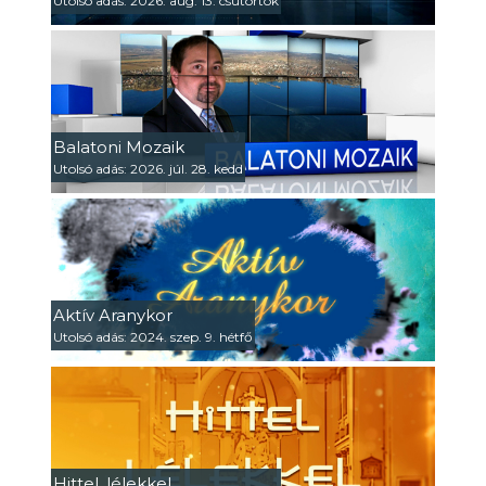
Utolsó adás: 2026. aug. 13. csütörtök
Balatoni Mozaik
Utolsó adás: 2026. júl. 28. kedd
Aktív Aranykor
Utolsó adás: 2024. szep. 9. hétfő
Hittel, lélekkel