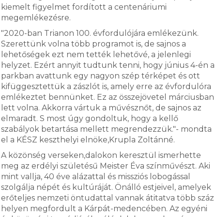
kiemelt figyelmet fordított a centenáriumi
megemlékezésre.
"2020-ban Trianon 100. évfordulójára emlékezünk.
Szerettünk volna több programot is, de sajnos a
lehetőségek ezt nem tették lehetővé, a jelenlegi
helyzet. Ezért annyit tudtunk tenni, hogy június 4-én a
parkban avattunk egy nagyon szép térképet és ott
kifüggesztettük a zászlót is, amely erre az évfordulóra
emlékeztet bennünket. Ez az összejövetel márciusban
lett volna. Akkorra vártuk a művésznőt, de sajnos az
elmaradt. S most úgy gondoltuk, hogy a kellő
szabályok betartása mellett megrendezzük."- mondta
el a KÉSZ keszthelyi elnöke,Krupla Zoltánné.
A közönség verseken,dalokon keresztül ismerhette
meg az erdélyi születésű Meister Éva színművészt. Aki
mint vallja, 40 éve alázattal és missziós lobogással
szolgálja népét és kultúráját. Önálló estjeivel, amelyek
erőteljes nemzeti öntudattal vannak átitatva több száz
helyen megfordult a Kárpát-medencében. Az egyéni