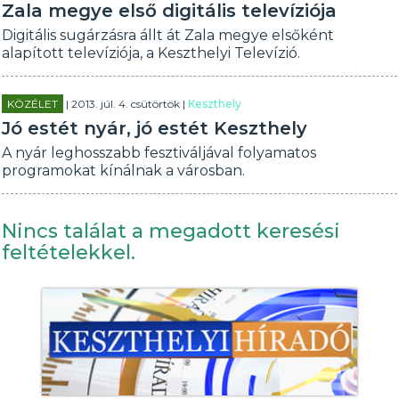
Zala megye első digitális televíziója
Digitális sugárzásra állt át Zala megye elsőként
alapított televíziója, a Keszthelyi Televízió.
KÖZÉLET
| 2013. júl. 4. csütörtök |
Keszthely
Jó estét nyár, jó estét Keszthely
A nyár leghosszabb fesztiváljával folyamatos
programokat kínálnak a városban.
Nincs találat a megadott keresési
feltételekkel.