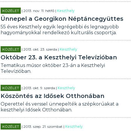
KÖZÉLET
| 2013. nov. 11. hétfő |
Keszthely
Ünnepel a Georgikon Néptáncegyüttes
55 éves Keszthely egyik legrégebbi és legnagyobb
hagyományokkal rendelkező kulturális csoportja.
KÖZÉLET
| 2013. okt. 23. szerda |
Keszthely
Október 23. a Keszthelyi Televízióban
Tematikus műsor október 23-án a Keszthelyi
Televízióban.
KÖZÉLET
| 2013. okt. 9. szerda |
Keszthely
Köszöntés az Idősek Otthonában
Operettel és verssel ünnepelték a szépkorúakat a
keszthelyi Idősek Otthonában.
KÖZÉLET
| 2013. szep. 21. szombat |
Keszthely