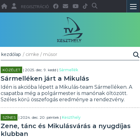
REGISZTRÁCIÓ
kezdőlap
/ cimke / műsor
KÖZÉLET
| 2025. dec. 9. kedd |
Sármellék
Sármelléken járt a Mikulás
Idén is akcióba lépett a Mikulás-team Sármelléken. A
csapatba még a polgármester is manónak öltözött.
Széles körű összefogás eredménye a rendezvény.
SZÍNES
| 2024. dec. 20. péntek |
Keszthely
Zene, tánc és Mikulásvárás a nyugdíjas
klubban