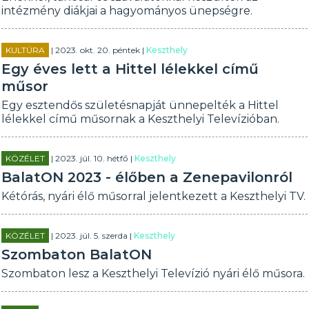
intézmény diákjai a hagyományos ünepségre.
KULTÚRA
| 2023. okt. 20. péntek |
Keszthely
Egy éves lett a Hittel lélekkel című
műsor
Egy esztendős születésnapját ünnepelték a Hittel
lélekkel című műsornak a Keszthelyi Televízióban.
KÖZÉLET
| 2023. júl. 10. hétfő |
Keszthely
BalatON 2023 - élőben a Zenepavilonról
Kétórás, nyári élő műsorral jelentkezett a Keszthelyi TV.
KÖZÉLET
| 2023. júl. 5. szerda |
Keszthely
Szombaton BalatON
Szombaton lesz a Keszthelyi Televízió nyári élő műsora.