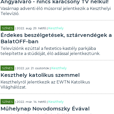
Angyalváró - nincs karácsony TV nélkül!
Vasárnap adventi élő műsorral jelentkezik a Keszthelyi
Televízió.
SZÍNES
| 2022. aug. 29. hétfő |
Keszthely
Érdekes beszélgetések, sztárvendégek a
BalatOFF-ban
Televíziónk ezúttal a festetics-kastély parkjába
telepítette a stúdióját, élő adással jelentkeztünk.
SZÍNES
| 2022. júl. 21. csütörtök |
Keszthely
Keszthely katolikus szemmel
Keszthelyről jelentkezik az EWTN Katolikus
Világhálózat.
SZÍNES
| 2022. már. 14. hétfő |
Keszthely
Műhelynap Novodomszky Évával