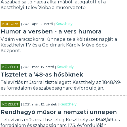
A szabad sajtó napja alkalmából látogatott el a
Keszthelyi Televízióba a műsorvezető.
KULTÚRA
| 2021. ápr. 12. hétfő |
Keszthely
Humor a versben - a vers humora
Vidám verscsokorral ünnepelte a költészet napját a
Keszthelyi TV és a Goldmark Károly Művelődési
Központ.
KÖZÉLET
| 2021. már. 15. hétfő |
Keszthely
Tisztelet a ’48-as hősöknek
Televíziós műsorral tisztelegett Keszthely az 1848/49-
es forradalom és szabadságharc évfordulóján.
KÖZÉLET
| 2021. már. 12. péntek |
Keszthely
Rendhagyó műsor a nemzeti ünnepen
Televíziós műsorral tiszteleg Keszthely az 1848/49-es
forradalom és szabadságharc 173. évfordulóján.