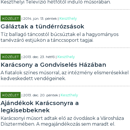
Keszthelyi Televízió hétfőtől induló műsorában.
KÖZÉLET
| 2014. jún. 13. péntek |
Keszthely
Gáláztak a tündérrózsások
Tíz ballagó táncostól búcsúztak el a hagyományos
tanévzáró estjükön a tánccsoport tagjai.
KÖZÉLET
| 2013. dec. 23. hétfő |
Keszthely
Karácsony a Gondviselés Házában
A fiatalok színes műsorral, az intézmény elismerésekkel
kedveskedett vendégeinek.
KÖZÉLET
| 2013. dec. 20. péntek |
Keszthely
Ajándékok Karácsonyra a
legkisebbeknek
Karácsonyi műsort adtak elő az óvodások a Városháza
Dísztermében. A megajándékozás sem maradt el.