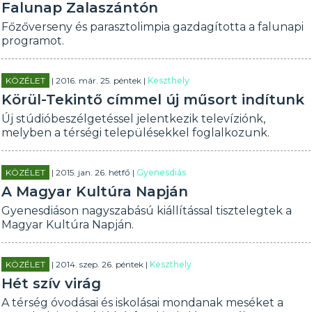
Falunap Zalaszántón
Főzőverseny és parasztolimpia gazdagította a falunapi
programot.
KÖZÉLET
| 2016. már. 25. péntek |
Keszthely
Körül-Tekintő címmel új műsort indítunk
Új stúdióbeszélgetéssel jelentkezik televíziónk,
melyben a térségi településekkel foglalkozunk.
KÖZÉLET
| 2015. jan. 26. hétfő |
Gyenesdiás
A Magyar Kultúra Napján
Gyenesdiáson nagyszabású kiállítással tisztelegtek a
Magyar Kultúra Napján.
KÖZÉLET
| 2014. szep. 26. péntek |
Keszthely
Hét szív virág
A térség óvodásai és iskolásai mondanak meséket a