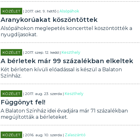
KÖZÉLET
| 2017. okt. 9. hétfő |
Alsópáhok
Aranykorúakat köszöntöttek
Alsópáhokon meglepetés koncerttel köszöntötték a
nyugdíjasokat.
KÖZÉLET
| 2017. szep. 12. kedd |
Keszthely
A bérletek már 99 százalékban elkeltek
Két bérleten kívüli előadással is készül a Balaton
Színház.
KÖZÉLET
| 2017. aug. 23. szerda |
Keszthely
Függönyt fel!
A Balaton Színház idei évadjára már 71 százalékban
megújították a bérleteket.
KÖZÉLET
| 2016. aug. 10. szerda |
Zalaszántó