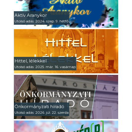
Aktív Aranykor
Utolsó adás: 2024. szep. 9. hétfő
Hittel, lélekkel
Utolsó adás: 2025. már. 16. vasárnap
Önkormányzati híradó
Utolsó adás: 2026. júl. 22. szerda