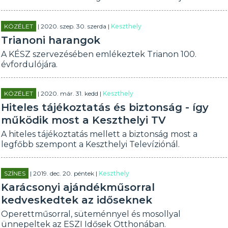
KÖZÉLET
| 2020. szep. 30. szerda |
Keszthely
Trianoni harangok
A KÉSZ szervezésében emlékeztek Trianon 100.
évfordulójára.
KÖZÉLET
| 2020. már. 31. kedd |
Keszthely
Hiteles tájékoztatás és biztonság - így
működik most a Keszthelyi TV
A hiteles tájékoztatás mellett a biztonság most a
legfőbb szempont a Keszthelyi Televíziónál.
SZÍNES
| 2019. dec. 20. péntek |
Keszthely
Karácsonyi ajándékműsorral
kedveskedtek az időseknek
Operettműsorral, süteménnyel és mosollyal
ünnepeltek az ESZI Idősek Otthonában.