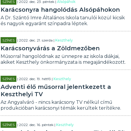
SZÍNES
| 2022. dec. 23. péntek |
Alsópáhok
Karácsonyra hangolódás Alsópáhokon
A Dr. Szántó Imre Általános Iskola tanulói közül kicsik
és nagyok egyaránt színpadra léptek.
SZÍNES
| 2022. dec. 21. szerda |
Keszthely
Karácsonyvárás a Zöldmezőben
Műsorral hangolódnak az ünnepre az iskola diákjai,
akiket Keszthely önkormányzata is megajándékozott.
SZÍNES
| 2022. dec. 19. hétfő |
Keszthely
Adventi élő műsorral jelentkezett a
Keszthelyi TV
Az Angyalváró - nincs karácsony TV nélkül című
produkcióban karácsonyi témák kerültek terítékre.
SZÍNES
| 2022. dec. 16. péntek |
Keszthely