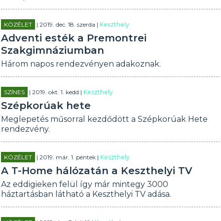
KÖZÉLET
| 2019. dec. 18. szerda |
Keszthely
Adventi esték a Premontrei
Szakgimnáziumban
Három napos rendezvényen adakoznak.
SZÍNES
| 2019. okt. 1. kedd |
Keszthely
Szépkorúak hete
Meglepetés műsorral kezdődött a Szépkorúak Hete
rendezvény.
KÖZÉLET
| 2019. már. 1. péntek |
Keszthely
A T-Home hálózatán a Keszthelyi TV
Az eddigieken felül így már mintegy 3000
háztartásban látható a Keszthelyi TV adása.