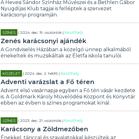
A Hevesi Sándor Színház Művészei és a Bethlen Gábor
Nyugdíjas Klub tagjai is felléptek a szervezet
karácsonyi programján.
SZÍNES
| 2024. dec. 19. csütörtök |
Keszthely
Zenés karácsonyi ajándék
A Gondviselés Házában a közelgő ünnep alkalmából
énekeltek és muzsikáltak az Életfa iskola tanulói.
KÖZÉLET
| 2024. dec. 2. hétfő |
Keszthely
Adventi varázslat a Fő téren
Advent első vasárnapja egyben a Fő téri vásár kezdete
is. A Goldmark Károly Művelődési Központ és Könyvtár
ebben az évben is színes programokat kínál.
SZÍNES
| 2023. dec. 21. csütörtök |
Keszthely
Karácsony a Zöldmezőben
Énekkel, tánccal és szavalatokkal készültek az