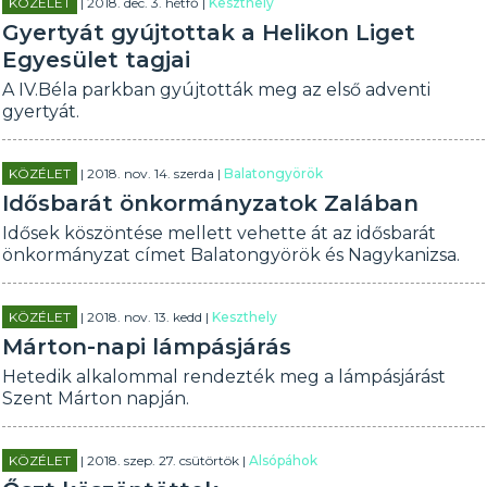
KÖZÉLET
| 2018. dec. 3. hétfő |
Keszthely
Gyertyát gyújtottak a Helikon Liget
Egyesület tagjai
A IV.Béla parkban gyújtották meg az első adventi
gyertyát.
KÖZÉLET
| 2018. nov. 14. szerda |
Balatongyörök
Idősbarát önkormányzatok Zalában
Idősek köszöntése mellett vehette át az idősbarát
önkormányzat címet Balatongyörök és Nagykanizsa.
KÖZÉLET
| 2018. nov. 13. kedd |
Keszthely
Márton-napi lámpásjárás
Hetedik alkalommal rendezték meg a lámpásjárást
Szent Márton napján.
KÖZÉLET
| 2018. szep. 27. csütörtök |
Alsópáhok