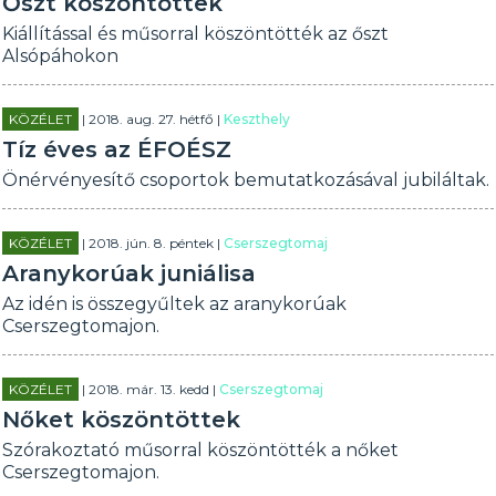
Őszt köszöntöttek
Kiállítással és műsorral köszöntötték az őszt
Alsópáhokon
KÖZÉLET
| 2018. aug. 27. hétfő |
Keszthely
Tíz éves az ÉFOÉSZ
Önérvényesítő csoportok bemutatkozásával jubiláltak.
KÖZÉLET
| 2018. jún. 8. péntek |
Cserszegtomaj
Aranykorúak juniálisa
Az idén is összegyűltek az aranykorúak
Cserszegtomajon.
KÖZÉLET
| 2018. már. 13. kedd |
Cserszegtomaj
Nőket köszöntöttek
Szórakoztató műsorral köszöntötték a nőket
Cserszegtomajon.