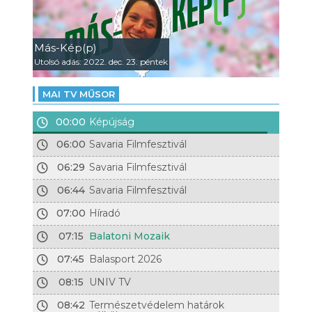
Más-Kép(p)
Utolsó adás: 2022. dec. 23. péntek
MAI TV MŰSOR
00:00
Képújság
06:00
Savaria Filmfesztivál
06:29
Savaria Filmfesztivál
06:44
Savaria Filmfesztivál
07:00
Híradó
07:15
Balatoni Mozaik
07:45
Balasport 2026
08:15
UNIV TV
08:42
Természetvédelem határok