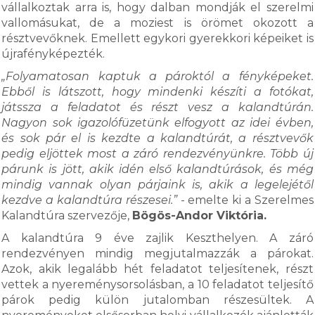
vállalkoztak arra is, hogy dalban mondják el szerelmi
vallomásukat, de a moziest is örömet okozott a
résztvevőknek. Emellett egykori gyerekkori képeiket is
újrafényképezték.
„Folyamatosan kaptuk a pároktól a fényképeket.
Ebből is látszott, hogy mindenki készíti a fotókat,
játssza a feladatot és részt vesz a kalandtúrán.
Nagyon sok igazolófüzetünk elfogyott az idei évben,
és sok pár el is kezdte a kalandtúrát, a résztvevők
pedig eljöttek most a záró rendezvényünkre. Több új
párunk is jött, akik idén első kalandtúrások, és még
mindig vannak olyan párjaink is, akik a legelejétől
kezdve a kalandtúra részesei.”
- emelte ki a Szerelmes
Kalandtúra szervezője,
Bögös-Andor Viktória.
A kalandtúra 9 éve zajlik Keszthelyen. A záró
rendezvényen mindig megjutalmazzák a párokat.
Azok, akik legalább hét feladatot teljesítenek, részt
vettek a nyereménysorsolásban, a 10 feladatot teljesítő
párok pedig külön jutalomban részesültek. A