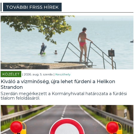
TOVÁBBI FRISS HÍREK
KÖZÉLET
| 2026. aug. 5. szerda |
Keszthely
Kiváló a vízminőség, újra lehet fürdeni a Helikon
Strandon
Szerdán megérkezett a Kormányhivatal határozata a fürdési
tilalom feloldásáról.