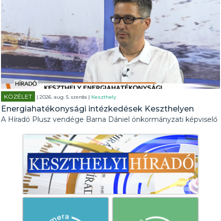
KÖZÉLET
| 2026. aug. 5. szerda |
Keszthely
Energiahatékonysági intézkedések Keszthelyen
A Híradó Plusz vendége Barna Dániel önkormányzati képviselő