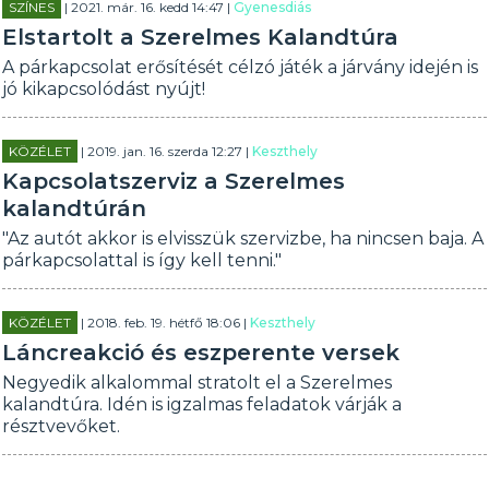
SZÍNES
| 2021. már. 16. kedd 14:47 |
Gyenesdiás
Elstartolt a Szerelmes Kalandtúra
A párkapcsolat erősítését célzó játék a járvány idején is
jó kikapcsolódást nyújt!
KÖZÉLET
| 2019. jan. 16. szerda 12:27 |
Keszthely
Kapcsolatszerviz a Szerelmes
kalandtúrán
"Az autót akkor is elvisszük szervizbe, ha nincsen baja. A
párkapcsolattal is így kell tenni."
KÖZÉLET
| 2018. feb. 19. hétfő 18:06 |
Keszthely
Láncreakció és eszperente versek
Negyedik alkalommal stratolt el a Szerelmes
kalandtúra. Idén is igzalmas feladatok várják a
résztvevőket.