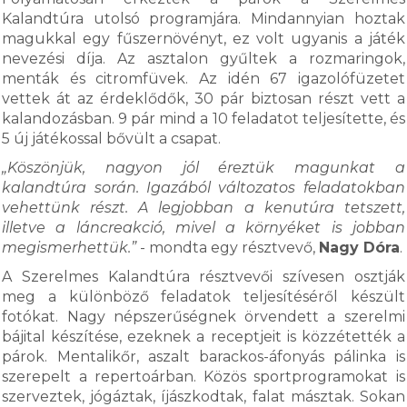
Kalandtúra utolsó programjára. Mindannyian hoztak
magukkal egy fűszernövényt, ez volt ugyanis a játék
nevezési díja. Az asztalon gyűltek a rozmaringok,
menták és citromfüvek. Az idén 67 igazolófüzetet
vettek át az érdeklődők, 30 pár biztosan részt vett a
kalandozásban. 9 pár mind a 10 feladatot teljesítette, és
5 új játékossal bővült a csapat.
„Köszönjük, nagyon jól éreztük magunkat a
kalandtúra során. Igazából változatos feladatokban
vehettünk részt. A legjobban a kenutúra tetszett,
illetve a láncreakció, mivel a környéket is jobban
megismerhettük.”
- mondta egy résztvevő,
Nagy Dóra
.
A Szerelmes Kalandtúra résztvevői szívesen osztják
meg a különböző feladatok teljesítéséről készült
fotókat. Nagy népszerűségnek örvendett a szerelmi
bájital készítése, ezeknek a receptjeit is közzétették a
párok. Mentalikőr, aszalt barackos-áfonyás pálinka is
szerepelt a repertoárban. Közös sportprogramokat is
szerveztek, jógáztak, íjászkodtak, falat másztak. Sokan