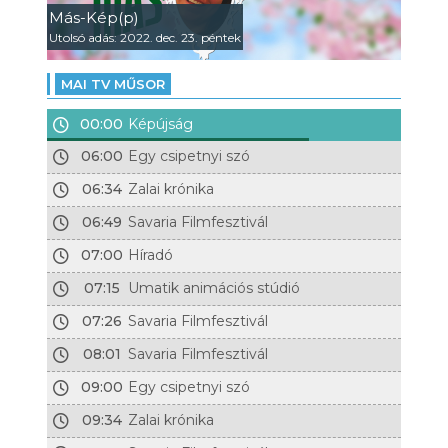
Más-Kép(p)
Utolsó adás: 2022. dec. 23. péntek
MAI TV MŰSOR
00:00
Képújság
06:00
Egy csipetnyi szó
06:34
Zalai krónika
06:49
Savaria Filmfesztivál
07:00
Híradó
07:15
Umatik animációs stúdió
07:26
Savaria Filmfesztivál
08:01
Savaria Filmfesztivál
09:00
Egy csipetnyi szó
09:34
Zalai krónika