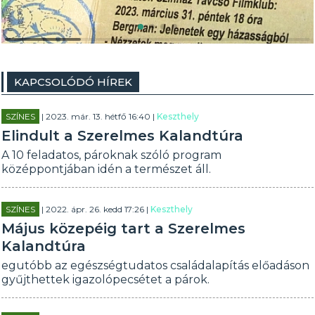
KAPCSOLÓDÓ HÍREK
SZÍNES
| 2023. már. 13. hétfő 16:40 |
Keszthely
Elindult a Szerelmes Kalandtúra
A 10 feladatos, pároknak szóló program
középpontjában idén a természet áll.
SZÍNES
| 2022. ápr. 26. kedd 17:26 |
Keszthely
Május közepéig tart a Szerelmes
Kalandtúra
egutóbb az egészségtudatos családalapítás előadáson
gyűjthettek igazolópecsétet a párok.