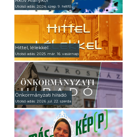
Aktív Aranykor
Utolsó adás: 2024. szep. 9. hétfő
Hittel, lélekkel
Utolsó adás: 2025. már. 16. vasárnap
Önkormányzati híradó
Utolsó adás: 2026. júl. 22. szerda