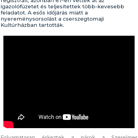
regisztrált, azonban 67-en vették át az
igazolófüzetet és teljesítettek több-kevesebb
feladatot. A esős időjárás miatt a
nyereménysorsolást a cserszegtomaji
Kultúrházban tartották.
Folyamatosan érkeztek a párok a Szerelmes