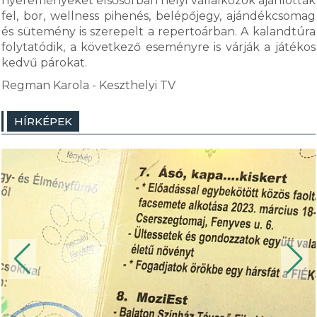
nyereményeket elsősorban helyi vállalkozók ajánlották
fel, bor, wellness pihenés, belépőjegy, ajándékcsomag
és sütemény is szerepelt a repertoárban. A kalandtúra
folytatódik, a következő eseményre is várják a játékos
kedvű párokat.
Regman Karola - Keszthelyi TV
HÍRKÉPEK