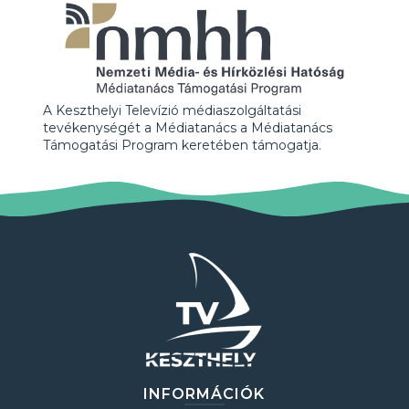
A Keszthelyi Televízió médiaszolgáltatási
tevékenységét a Médiatanács a Médiatanács
Támogatási Program keretében támogatja.
INFORMÁCIÓK