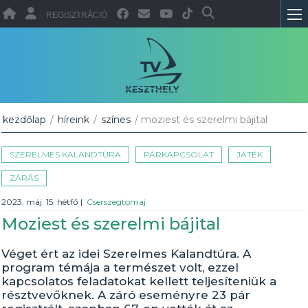
REGISZTRÁCIÓ
kezdőlap
/
híreink
/
színes
/ moziest és szerelmi bájital
SZERELMES KALANDTÚRA
PÁRKAPCSOLAT
JÁTÉK
ZÁRÁS
2023. máj. 15. hétfő
|
Cserszegtomaj
Moziest és szerelmi bájital
Véget ért az idei Szerelmes Kalandtúra. A
program témája a természet volt, ezzel
kapcsolatos feladatokat kellett teljesíteniük a
résztvevőknek. A záró eseményre 23 pár