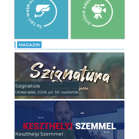
MAGAZIN
Szignatúra
Utolsó adás: 2026. júl. 30. csütörtök
Keszthelyi Szemmel