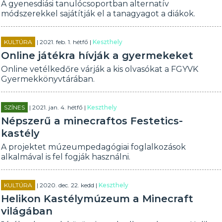
A gyenesdiási tanulócsoportban alternatív
módszerekkel sajátítják el a tanagyagot a diákok.
KULTÚRA
| 2021. feb. 1. hétfő |
Keszthely
Online játékra hívják a gyermekeket
Online vetélkedőre várják a kis olvasókat a FGYVK
Gyermekkönyvtárában.
SZÍNES
| 2021. jan. 4. hétfő |
Keszthely
Népszerű a minecraftos Festetics-
kastély
A projektet múzeumpedagógiai foglalkozások
alkalmával is fel fogják használni.
KULTÚRA
| 2020. dec. 22. kedd |
Keszthely
Helikon Kastélymúzeum a Minecraft
világában