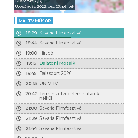
Más-Kép(p)
Utolsó adás: 2022. dec. 23. péntek
MAI TV MŰSOR
18:29
Savaria Filmfesztivál
18:44
Savaria Filmfesztivál
19:00
Híradó
19:15
Balatoni Mozaik
19:45
Balasport 2026
20:15
UNIV TV
20:42
Természetvédelem határok
nélkül
21:00
Savaria Filmfesztivál
21:29
Savaria Filmfesztivál
21:44
Savaria Filmfesztivál