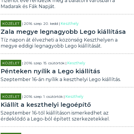
Tizenöt éve rendezik meg a balatoni városban a
Madarak és Fák Napját.
KÖZÉLET
| 2016. szep. 20. kedd |
Keszthely
Zala megye legnagyobb Lego kiállítása
Tíz napon át élvezheti a közönség Keszthelyen a
megye eddigi legnagyobb Lego kiállítását.
KÖZÉLET
| 2016. szep. 15. csütörtök |
Keszthely
Pénteken nyílik a Lego kiállítás
Szeptember 16-án nyílik a keszthelyi Lego kiállítás.
KÖZÉLET
| 2016. szep. 1. csütörtök |
Keszthely
Kiállít a keszthelyi legoépítő
Szeptember 16-től kiállításon ismerkedhet az
érdeklődő a Lego-ból épített szerkezetekkel.