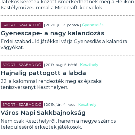
Játékos keretek között ismerkedhetnek meg a Helikon
Kastélymúzeummal a Minecraft-kedvelők.
SPORT - SZABADIDŐ
| 2020. júl. 3. péntek |
Gyenesdiás
Gyenescape- a nagy kalandozás
Erdei szabaduló játékkal várja Gyenesdiás a kalandra
vágyókat.
SPORT - SZABADIDŐ
| 2019. aug. 5. hétfő |
Keszthely
Hajnalig pattogott a labda
22. alkalommal rendezték meg az éjszakai
teniszversenyt Keszthelyen.
SPORT - SZABADIDŐ
| 2019. jún. 4. kedd |
Keszthely
Város Napi Sakkbajnokság
Nem csak Keszthelyről, hanem a megye számos
településéről érkeztek játékosok.