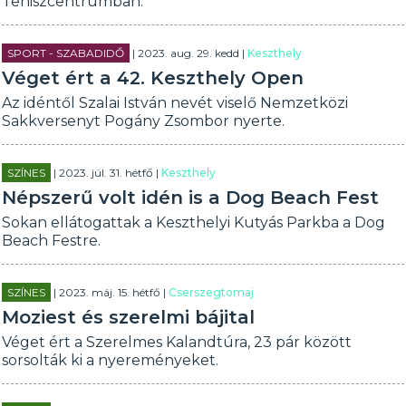
Teniszcentrumban.
SPORT - SZABADIDŐ
| 2023. aug. 29. kedd |
Keszthely
Véget ért a 42. Keszthely Open
Az idéntől Szalai István nevét viselő Nemzetközi
Sakkversenyt Pogány Zsombor nyerte.
SZÍNES
| 2023. júl. 31. hétfő |
Keszthely
Népszerű volt idén is a Dog Beach Fest
Sokan ellátogattak a Keszthelyi Kutyás Parkba a Dog
Beach Festre.
SZÍNES
| 2023. máj. 15. hétfő |
Cserszegtomaj
Moziest és szerelmi bájital
Véget ért a Szerelmes Kalandtúra, 23 pár között
sorsolták ki a nyereményeket.