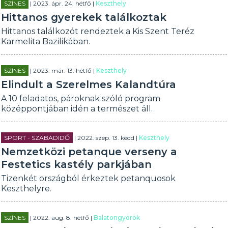
SZÍNES
| 2023. ápr. 24. hétfő |
Keszthely
Hittanos gyerekek találkoztak
Hittanos találkozót rendeztek a Kis Szent Teréz
Karmelita Bazilikában.
SZÍNES
| 2023. már. 13. hétfő |
Keszthely
Elindult a Szerelmes Kalandtúra
A 10 feladatos, pároknak szóló program
középpontjában idén a természet áll.
SPORT - SZABADIDŐ
| 2022. szep. 13. kedd |
Keszthely
Nemzetközi petanque verseny a
Festetics kastély parkjában
Tizenkét országból érkeztek petanquosok
Keszthelyre.
SZÍNES
| 2022. aug. 8. hétfő |
Balatongyörök