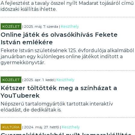
A fejlesztést a tavaly ősszel nyílt Madarat tojásáról című
időszaki kiállítás ihlette.
KÖZÉLET
| 2025. máj. 7. szerda |
Keszthely
Online játék és olvasókihívás Fekete
István emlékére
Fekete István születésének 125. évfordulója alkalmából
januárban egy különleges online játékot indított a
gyermekkönyvtár.
KÖZÉLET
| 2025. ápr. 1. kedd |
Keszthely
Kétszer töltötték meg a színházat a
YouTuberek
Népszerű tartalomgyártók tartottak interaktív
előadást, de dedikáltak is.
KULTÚRA
| 2024. máj. 27. hétfő |
Keszthely