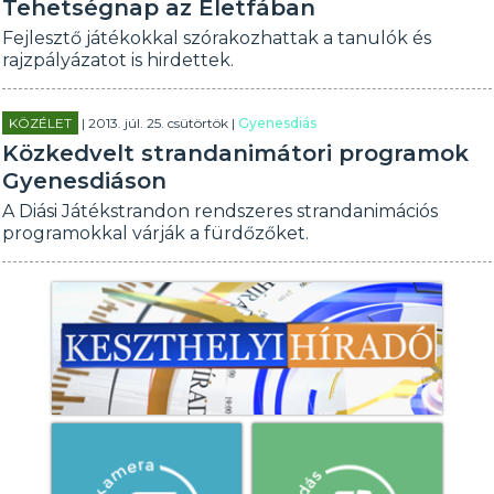
Tehetségnap az Életfában
Fejlesztő játékokkal szórakozhattak a tanulók és
rajzpályázatot is hirdettek.
KÖZÉLET
| 2013. júl. 25. csütörtök |
Gyenesdiás
Közkedvelt strandanimátori programok
Gyenesdiáson
A Diási Játékstrandon rendszeres strandanimációs
programokkal várják a fürdőzőket.