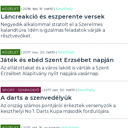
KÖZÉLET
| 2018. feb. 19. hétfő |
Keszthely
Láncreakció és eszperente versek
Negyedik alkalommal stratolt el a Szerelmes
kalandtúra. Idén is igzalmas feladatok várják a
résztvevőket.
KÖZÉLET
| 2017. nov. 20. hétfő |
Keszthely
Játék és ebéd Szent Erzsébet napján
Az ellátottakat és a város lakóit is várták a Szent
Erzsébet Alapítvány nyílt napjára vasárnap.
SPORT - SZABADIDŐ
| 2017. okt. 30. hétfő |
Keszthely
A darts a szenvedélyük
Az ország számos pontjáról érkeztek versenyzők a
keszthelyi No 1. Darts Kupa második fordulójára.
KÖZÉLET
| 2017. okt. 19. csütörtök |
Keszthely