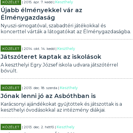
KÖZÉLET
| 2015. ápr. 7. kedd |
Keszthely
Újabb élményekkel vár az
Élménygazdaság
Nyuszi-simogatóval, szabadtéri játékokkal és
koncerttel várták a látogatókat az Élménygazdaságba.
KÖZÉLET
| 2014. okt. 14. kedd |
Keszthely
Játszóteret kaptak az iskolások
A keszthelyi Egry József iskola udvara játszótérrel
bővült.
KÖZÉLET
| 2013. dec. 18. szerda |
Keszthely
Jónak lenni jó az Asbóthban is
Karácsonyi ajándékokat gyűjtöttek és játszottak is a
keszthelyi óvodásokkal az intézmény diákjai.
KÖZÉLET
| 2013. dec. 2. hétfő |
Keszthely