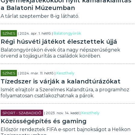
Gyermekjátékokból nyílt kamarakiállítás
a Balatoni Múzeumban
A tárlat szeptember 8-ig látható.
SZÍNES
| 2024. ápr. 1. hétfő |
Balatongyörök
Régi húsvéti játékot élesztettek újjá
Balatongyörökön évek óta nagy népszerűségnek
örvend a tojásgurítás a családok körében.
SZÍNES
| 2024. már. 11. hétfő |
Keszthely
Tízedszer is várják a kalandtúrázókat
Ismét elrajtolr a Szerelmes Kalandtúra, a programhoz
folyamatosan csatlakozhatnak a párok.
SPORT - SZABADIDŐ
| 2023. nov. 14. kedd |
Keszthely
Közösségépítés és gaming
Először rendeztek FIFA e-sport bajnokságot a Helikon