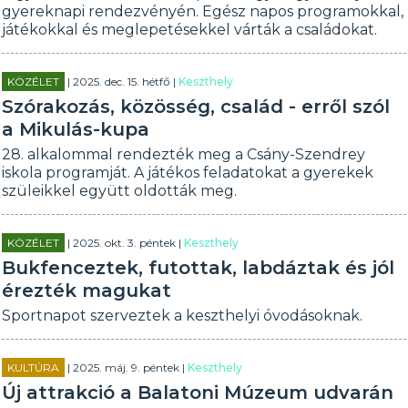
gyereknapi rendezvényén. Egész napos programokkal,
játékokkal és meglepetésekkel várták a családokat.
KÖZÉLET
| 2025. dec. 15. hétfő |
Keszthely
Szórakozás, közösség, család - erről szól
a Mikulás-kupa
28. alkalommal rendezték meg a Csány-Szendrey
iskola programját. A játékos feladatokat a gyerekek
szüleikkel együtt oldották meg.
KÖZÉLET
| 2025. okt. 3. péntek |
Keszthely
Bukfenceztek, futottak, labdáztak és jól
érezték magukat
Sportnapot szerveztek a keszthelyi óvodásoknak.
KULTÚRA
| 2025. máj. 9. péntek |
Keszthely
Új attrakció a Balatoni Múzeum udvarán