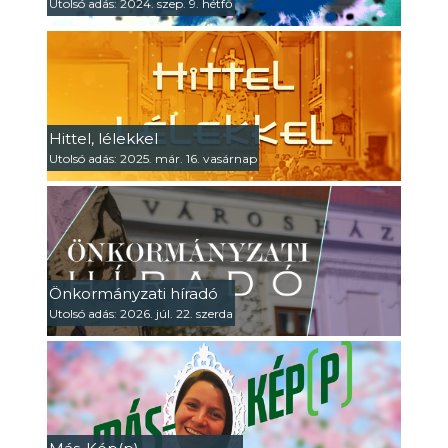
Utolsó adás: 2024. szep. 9. hétfő
Hittel, lélekkel
Utolsó adás: 2025. már. 16. vasárnap
Önkormányzati híradó
Utolsó adás: 2026. júl. 22. szerda