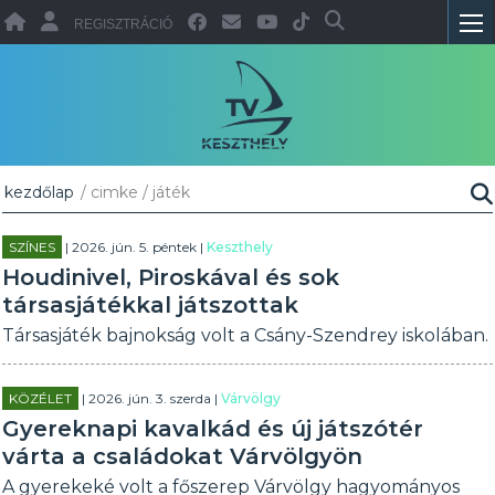
REGISZTRÁCIÓ
kezdőlap
/ cimke / játék
SZÍNES
| 2026. jún. 5. péntek |
Keszthely
Houdinivel, Piroskával és sok
társasjátékkal játszottak
Társasjáték bajnokság volt a Csány-Szendrey iskolában.
KÖZÉLET
| 2026. jún. 3. szerda |
Várvölgy
Gyereknapi kavalkád és új játszótér
várta a családokat Várvölgyön
A gyerekeké volt a főszerep Várvölgy hagyományos