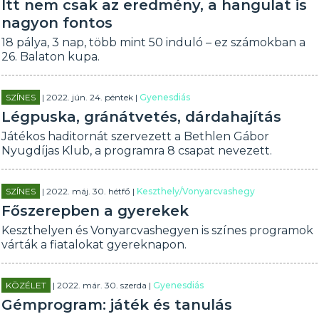
Itt nem csak az eredmény, a hangulat is
nagyon fontos
18 pálya, 3 nap, több mint 50 induló – ez számokban a
26. Balaton kupa.
SZÍNES
| 2022. jún. 24. péntek |
Gyenesdiás
Légpuska, gránátvetés, dárdahajítás
Játékos haditornát szervezett a Bethlen Gábor
Nyugdíjas Klub, a programra 8 csapat nevezett.
SZÍNES
| 2022. máj. 30. hétfő |
Keszthely/Vonyarcvashegy
Főszerepben a gyerekek
Keszthelyen és Vonyarcvashegyen is színes programok
várták a fiatalokat gyereknapon.
KÖZÉLET
| 2022. már. 30. szerda |
Gyenesdiás
Gémprogram: játék és tanulás