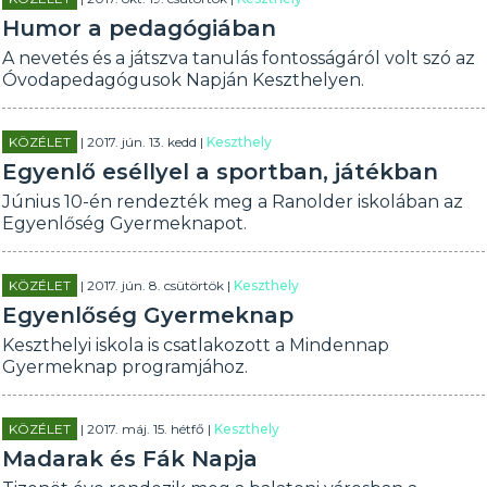
Humor a pedagógiában
A nevetés és a játszva tanulás fontosságáról volt szó az
Óvodapedagógusok Napján Keszthelyen.
KÖZÉLET
| 2017. jún. 13. kedd |
Keszthely
Egyenlő eséllyel a sportban, játékban
Június 10-én rendezték meg a Ranolder iskolában az
Egyenlőség Gyermeknapot.
KÖZÉLET
| 2017. jún. 8. csütörtök |
Keszthely
Egyenlőség Gyermeknap
Keszthelyi iskola is csatlakozott a Mindennap
Gyermeknap programjához.
KÖZÉLET
| 2017. máj. 15. hétfő |
Keszthely
Madarak és Fák Napja