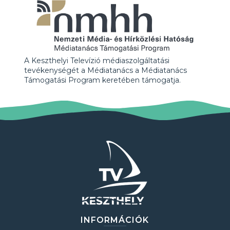
A Keszthelyi Televízió médiaszolgáltatási
tevékenységét a Médiatanács a Médiatanács
Támogatási Program keretében támogatja.
INFORMÁCIÓK