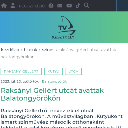
REGISZTRÁCIÓ
kezdőlap
/
híreink
/
színes
/ raksányi gellért utcát avattak
balatongyörökön
RAKSÁNYI GELLÉRT
KUTYU
UTCA
2023. júl. 20. csütörtök
|
Balatongyörök
Raksányi Gellért utcát avattak
Balatongyörökön
Raksányi Gellértről neveztek el utcát
Balatongyörökön. A művészvilágban „Kutyuként”
ismert színművész második otthonaként
tekintett a zalai községre, végső nyughelye is itt