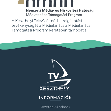
A Keszthelyi Televízió médiaszolgáltatási
tevékenységét a Médiatanács a Médiatanács
Támogatási Program keretében támogatja.
INFORMÁCIÓK
Közérdekű adatok