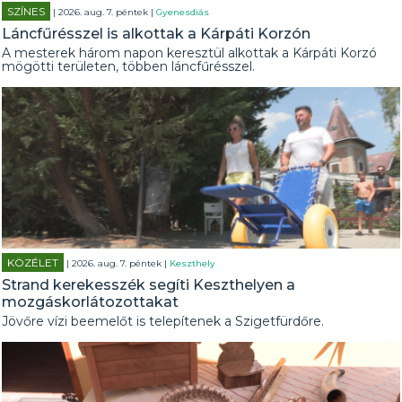
SZÍNES
| 2026. aug. 7. péntek |
Gyenesdiás
Láncfűrésszel is alkottak a Kárpáti Korzón
A mesterek három napon keresztül alkottak a Kárpáti Korzó
mögötti területen, többen láncfűrésszel.
KÖZÉLET
| 2026. aug. 7. péntek |
Keszthely
Strand kerekesszék segíti Keszthelyen a
mozgáskorlátozottakat
Jövőre vízi beemelőt is telepítenek a Szigetfürdőre.