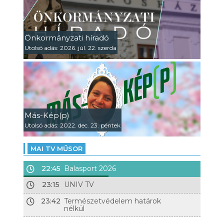
Önkormányzati híradó
Utolsó adás: 2026. júl. 22. szerda
Más-Kép(p)
Utolsó adás: 2022. dec. 23. péntek
MAI TV MŰSOR
22:45
Balasport 2026
23:15
UNIV TV
23:42
Természetvédelem határok
nélkül