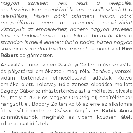
nagyon szívesen vett részt a települési
rendezvényeken. Ezenkívül könnyen beilleszkedett a
településre, hiszen bárki odament hozzá, bárki
megszólította nem az ünnepelt művészként
viszonyult az emberekhez, hanem nagyon szívesen
leült és bárkivel váltott gondolatot bármiről. Akár a
strandon is mellé lehetett ülni a padra, hiszen nagyon
sokszor a strandon találtuk meg őt.”
- mondta el
Biró
Róbert
polgármester.
Az avatási ünnepségen Raksányi Gellért művészbarátai
és pályatársai emlékeztek meg róla. Zenével, verssel,
vidám történetek elmesélésével adóztak Kutyu
emléke előtt. Tolcsvay Béla zenész előadása mellett
Szigety Gábor színháztörténész azt a méltatást olvasta
fel, mely a 2006-os Magyar Örökség-díj odaítélésekor
hangzott el. Bobory Zoltán költő az erre az alkalomra
írt versét ismertette. Császár Angéla és
Kubik Anna
színművésznők megható és vidám közösen átélt
pillanatokat idéztek.