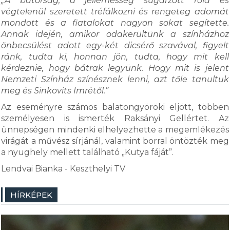
„A bátorság, a jellemesség sugárzott róla és
végtelenül szeretett tréfálkozni és rengeteg adomát
mondott és a fiatalokat nagyon sokat segítette.
Annak idején, amikor odakerültünk a színházhoz
önbecsülést adott egy-két dicsérő szavával, figyelt
ránk, tudta ki, honnan jön, tudta, hogy mit kell
kérdeznie, hogy bátrak legyünk. Hogy mit is jelent
Nemzeti Színház színésznek lenni, azt tőle tanultuk
meg és Sinkovits Imrétől.”
Az eseményre számos balatongyöröki eljött, többen
személyesen is ismerték Raksányi Gellértet. Az
ünnepségen mindenki elhelyezhette a megemlékezés
virágát a művész sírjánál, valamint borral öntözték meg
a nyughely mellett található „Kutya fáját”.
Lendvai Bianka - Keszthelyi TV
HÍRKÉPEK