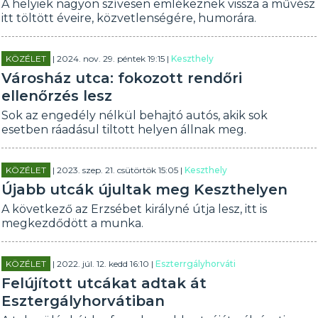
A helyiek nagyon szívesen emlékeznek vissza a művész
itt töltött éveire, közvetlenségére, humorára.
KÖZÉLET
| 2024. nov. 29. péntek 19:15 |
Keszthely
Városház utca: fokozott rendőri
ellenőrzés lesz
Sok az engedély nélkül behajtó autós, akik sok
esetben ráadásul tiltott helyen állnak meg.
KÖZÉLET
| 2023. szep. 21. csütörtök 15:05 |
Keszthely
Újabb utcák újultak meg Keszthelyen
A következő az Erzsébet királyné útja lesz, itt is
megkezdődött a munka.
KÖZÉLET
| 2022. júl. 12. kedd 16:10 |
Eszterrgályhorváti
Felújított utcákat adtak át
Esztergályhorvátiban