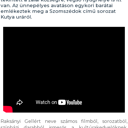
van. Az ünnepélyes avatáson egykori barátai
emlékeztek meg a Szomszédok című sorozat
Kutya uráról.
Raksányi Gellért neve számos filmből, sorozatból,
színházi darabból ismerős a kultúrakedvelőknek.