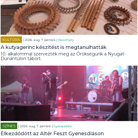
KULTÚRA
| 2026. aug. 7. péntek |
Keszthely
A kutyagerinc készítést is megtanulhatták
10. alkalommal szervezték meg az Örökségünk a Nyugat-
Dunántúlon tábort.
SZÍNES
| 2026. aug. 7. péntek |
Gyenesdiás
Elkezdődött az Altér Feszt Gyenesdiáson