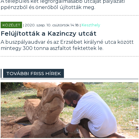
A település két legforgalmasabb utcáját pályázati
ppénzzből és önerőből újították meg.
KÖZÉLET
| 2020. szep. 10. csütörtök 14:18 |
Keszthely
Felújították a Kazinczy utcát
A buszpályaudvar és az Erzsébet királyné utca között
mintegy 300 tonna aszfaltot fektettek le.
TOVÁBBI FRISS HÍREK