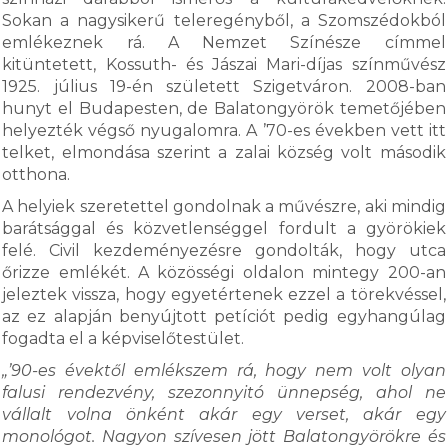
Sokan a nagysikerű teleregényből, a Szomszédokból
emlékeznek rá. A Nemzet Színésze címmel
kitüntetett, Kossuth- és Jászai Mari-díjas színművész
1925. július 19-én született Szigetváron. 2008-ban
hunyt el Budapesten, de Balatongyörök temetőjében
helyezték végső nyugalomra. A ’70-es években vett itt
telket, elmondása szerint a zalai község volt második
otthona.
A helyiek szeretettel gondolnak a művészre, aki mindig
barátsággal és közvetlenséggel fordult a györökiek
felé. Civil kezdeményezésre gondolták, hogy utca
őrizze emlékét. A közösségi oldalon mintegy 200-an
jeleztek vissza, hogy egyetértenek ezzel a törekvéssel,
az ez alapján benyújtott petíciót pedig egyhangúlag
fogadta el a képviselőtestület.
„’90-es évektől emlékszem rá, hogy nem volt olyan
falusi rendezvény, szezonnyitó ünnepség, ahol ne
vállalt volna önként akár egy verset, akár egy
monológot. Nagyon szívesen jött Balatongyörökre és