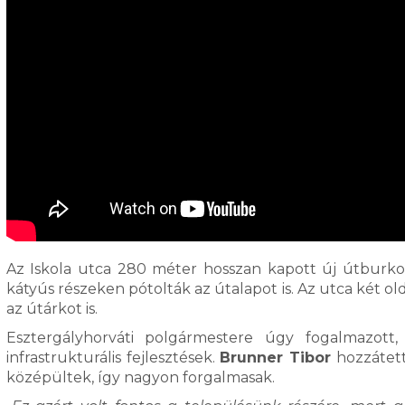
Az Iskola utca 280 méter hosszan kapott új útburkol
kátyús részeken pótolták az útalapot is. Az utca két ol
az útárkot is.
Esztergályhorváti polgármestere úgy fogalmazott
infrastrukturális fejlesztések.
Brunner Tibor
hozzátette
középültek, így nagyon forgalmasak.