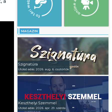
, a
MAGAZIN
Szignatúra
Utolsó adás: 2026. aug. 6. csütörtök
Keszthelyi Szemmel
Utolsó adás: 2026. ápr. 29. szerda