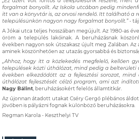
„Ez azért volt fontos a településünk részére, mert
forgalmat bonyolít. Az Iskola utcában pedig mindenfa
itt van a könyvtár is, az orvosi rendelő. Itt található 
településünkön nagyon nagy forgalmat bonyolít.”
- tá
A Jókai utca teljes hosszában megújult. Az 1980-as év
öröm a település lakóinak. A beruházásnak köszönh
években nagyon sok útszakasz újult meg Zalában. Az 
aminek köszönhetően az utazás gyorsabbá és biztonság
„Ahhoz, hogy itt a közlekedés megfelelő, kellően g
települések közti úthálózat, mind pedig a belterületi 
években elkezdődött az a fejlesztési sorozat, min
úthálózat fejlesztését célzó program, ami azt indítot
Nagy Bálint
, beruházásokért felelős államtitkár.
Az újonnan átadott utakat Cséry Gergő plébános áldotta 
jövőben is pályázni fognak különböző beruházásokra.
Regman Karola - Keszthelyi TV