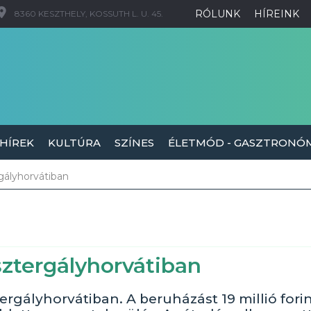
RÓLUNK
HÍREINK
8360 KESZTHELY, KOSSUTH L. U. 45.
 HÍREK
KULTÚRA
SZÍNES
ÉLETMÓD - GASZTRONÓ
rgályhorvátiban
Esztergályhorvátiban
ztergályhorvátiban. A beruházást 19 millió fori