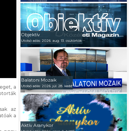
Objektív
Utolsó adás: 2026. aug. 13. csütörtök
Balatoni Mozaik
Utolsó adás: 2026. júl. 28. kedd
eget, a
otorták
sak az
atóak a
Aktív Aranykor