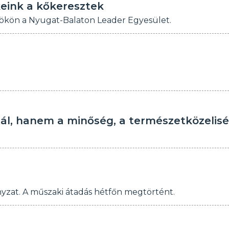
keink a kőkeresztek
rökön a Nyugat-Balaton Leader Egyesület.
l, hanem a minőség, a természetközelis
nyzat. A műszaki átadás hétfőn megtörtént.