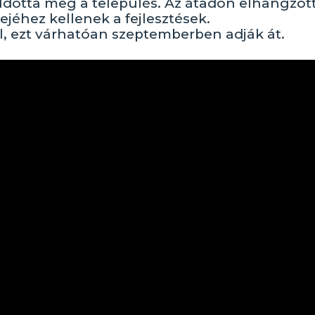
 oldotta meg a település. Az átadón elhangzott
jéhez kellenek a fejlesztések.
l, ezt várhatóan szeptemberben adják át.