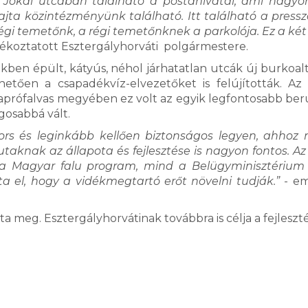
 a Jókai utcában található a postahivatal, ami nagy
jta közintézményünk található. Itt található a presszó
a régi temetőnk, a régi temetőnknek a parkolója. Ez a ké
jékoztatott Esztergályhorváti polgármestere.
ekben épült, kátyús, néhol járhatatlan utcák új burkoal
etően a csapadékvíz-elvezetőket is felújították. Az
aprófalvas megyében ez volt az egyik legfontosabb ber
osabbá vált.
yors és leginkább kellően biztonságos legyen, ahhoz
utaknak az állapota és fejlesztése is nagyon fontos. Az
d a Magyar falu program, mind a Belügyminisztérium 
ta el, hogy a vidékmegtartó erőt növelni tudják.”
- em
meg. Esztergályhorvátinak továbbra is célja a fejlesztés