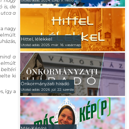
on nagy
Utolsó adás: 2024. szep. 9. hétfő
 is, de
t utca a
ta nagy
 elmúlt
Hittel, lélekkel
uházás,
Utolsó adás: 2025. már. 16. vasárnap
 mind a
 elmúlt
beltéri
elte ki
Önkormányzati híradó
Utolsó adás: 2026. júl. 22. szerda
, így a
Más-Kép(p)