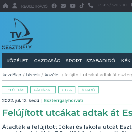
+36 83 / 320 200
REGISZTRÁCIÓ
KÖZÉLET
GAZDASÁG
SPORT - SZABADIDŐ
KÉK
kezdőlap
/
híreink
/
közélet
/ felújított utcákat adtak át eszte
FELÚJÍTÁS
PÁLYÁZAT
UTCA
ÁTADÓ
2022. júl. 12. kedd
|
Eszterrgályhorváti
Felújított utcákat adtak át 
Átadták a felújított Jókai és Iskola utcát Es