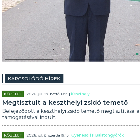
KAPCSOLÓDÓ HÍREK
KÖZÉLET
| 2026. júl. 27. hétfő 19:15 |
Keszthely
Megtisztult a keszthelyi zsidó temető
Befejeződött a keszthelyi zsidó temető megtisztítása, am
támogatásával indult.
KÖZÉLET
| 2026. júl. 8. szerda 19:15 |
Gyenesdiás, Balatongyörök