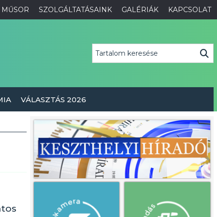
MŰSOR
SZOLGÁLTATÁSAINK
GALÉRIÁK
KAPCSOLAT
MIA
VÁLASZTÁS 2026
ntos