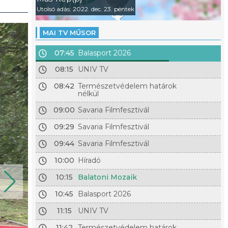
Utolsó adás: 2022. dec. 23. péntek
MAI TV MŰSOR
07:45
Balasport 2026
08:15
UNIV TV
08:42
Természetvédelem határok
nélkül
09:00
Savaria Filmfesztivál
09:29
Savaria Filmfesztivál
09:44
Savaria Filmfesztivál
10:00
Híradó
10:15
Balatoni Mozaik
10:45
Balasport 2026
11:15
UNIV TV
11:42
Természetvédelem határok