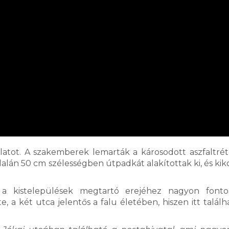
atot. A szakemberek lemarták a károsodott aszfaltrét
dalán 50 cm szélességben útpadkát alakítottak ki, és kik
, a kistelepülések megtartó erejéhez nagyon fonto
, a két utca jelentős a falu életében, hiszen itt találh