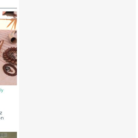
ly
z
on