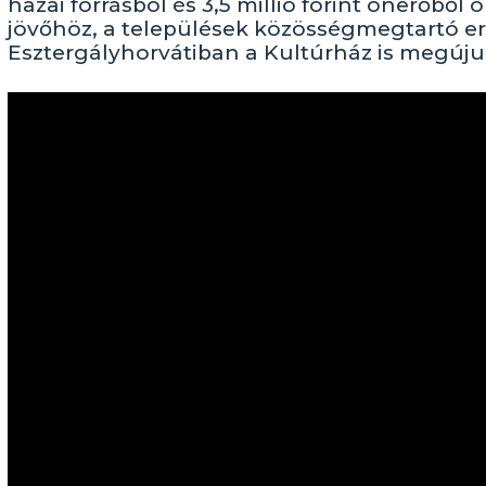
hazai forrásból és 3,5 millió forint önerőből
jövőhöz, a települések közösségmegtartó ere
Esztergályhorvátiban a Kultúrház is megúju