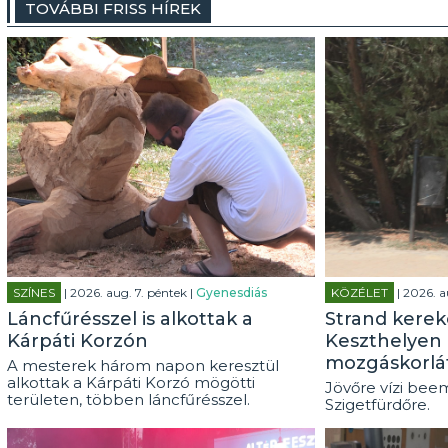
TOVÁBBI FRISS HÍREK
SZÍNES
| 2026. aug. 7. péntek |
Gyenesdiás
KÖZÉLET
| 2026. a
Láncfűrésszel is alkottak a
Strand kerek
Kárpáti Korzón
Keszthelyen 
mozgáskorlá
A mesterek három napon keresztül
alkottak a Kárpáti Korzó mögötti
Jövőre vízi beem
területen, többen láncfűrésszel.
Szigetfürdőre.