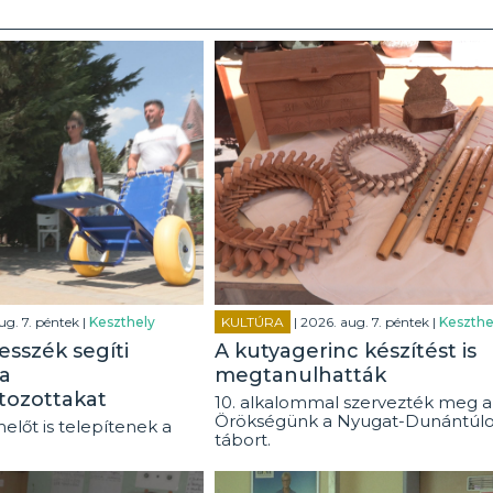
ug. 7. péntek |
Keszthely
KULTÚRA
| 2026. aug. 7. péntek |
Keszthe
esszék segíti
A kutyagerinc készítést is
a
megtanulhatták
tozottakat
10. alkalommal szervezték meg a
Örökségünk a Nyugat-Dunántúl
előt is telepítenek a
tábort.