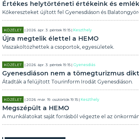
Értékes helytörténeti értékeink és emlé
Kőkereszteket újított fel Gyenesdiáson és Balatongyö
KÖZÉLET
| 2026. ápr. 3. péntek 19:15 |
Keszthely
Újra megtelik élettel a HEMO
Visszaköltözhettek a csoportok, egyesületek.
KÖZÉLET
| 2026. ápr. 3. péntek 19:15 |
Gyenesdiás
Gyenesdiáson nem a tömegturizmus diktá
Átadták a felújított Tourinform Irodát Gyenesdiáson.
KÖZÉLET
| 2026. már. 19. csütörtök 19:15 |
Keszthely
Megszépült a HEMO
A munkálatokat saját forrásból végezte el az önkormá