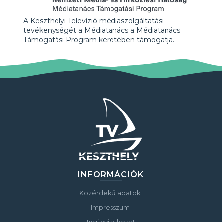
A Keszthelyi Televízió médiaszolgáltatási
tevékenységét a Médiatanács a Médiatanács
Támogatási Program keretében támogatja.
INFORMÁCIÓK
Közérdekű adatok
Impresszum
Jogi nyilatkozat