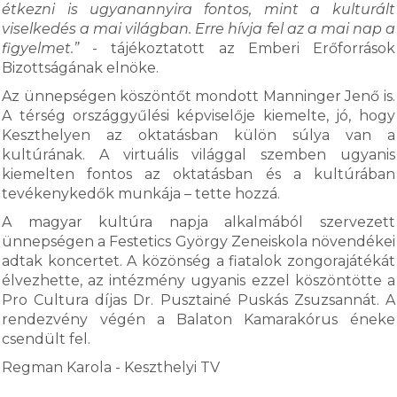
étkezni is ugyanannyira fontos, mint a kulturált
viselkedés a mai világban. Erre hívja fel az a mai nap a
figyelmet.”
- tájékoztatott az Emberi Erőforrások
Bizottságának elnöke.
Az ünnepségen köszöntőt mondott Manninger Jenő is.
A térség országgyűlési képviselője kiemelte, jó, hogy
Keszthelyen az oktatásban külön súlya van a
kultúrának. A virtuális világgal szemben ugyanis
kiemelten fontos az oktatásban és a kultúrában
tevékenykedők munkája – tette hozzá.
A magyar kultúra napja alkalmából szervezett
ünnepségen a Festetics György Zeneiskola növendékei
adtak koncertet. A közönség a fiatalok zongorajátékát
élvezhette, az intézmény ugyanis ezzel köszöntötte a
Pro Cultura díjas Dr. Pusztainé Puskás Zsuzsannát. A
rendezvény végén a Balaton Kamarakórus éneke
csendült fel.
Regman Karola - Keszthelyi TV