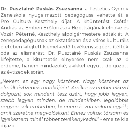
Dr. Pusztainé Puskás Zsuzsanna
, a Festetics György
Zeneiskola nyugalmazott pedagógusa vehette át a
Pro Cultura Keszthely díjat. A kitüntetést Csótár
András, az Emberi Erőforrások Bizottságának elnöke és
Vozár Péterné, Keszthely alpolgármestere adták át. A
zenepedagógusnak az oktatásban és a város kulturális
életében kifejtett kiemelkedő tevékenységéért ítélték
oda az elismerést. Dr. Pusztainé Puskás Zsuzsanna
kifejtette, a kitüntetés elnyerése nem csak az ő
érdeme, hanem mindazoké, akikkel együtt dolgozott
az évtizedek során.
„Nekem ez egy nagy köszönet. Nagy köszönet az
elmúlt évtizedek munkájáért. Amikor az ember elkezd
dolgozni, sok mindent tesz azért, hogy jobb legyen,
szebb legyen minden, de mindenkiben, legalábbis
nagyon sok emberben, bennem is van valami egyéb,
amit szeretne megvalósítani. Ehhez voltak társaim és
igyekeztem minél többet tevékenykedni.”
- emelte ki a
díjazott.