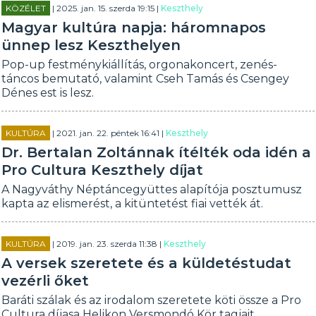
KÖZÉLET
| 2025. jan. 15. szerda 19:15 |
Keszthely
Magyar kultúra napja: háromnapos
ünnep lesz Keszthelyen
Pop-up festménykiállítás, orgonakoncert, zenés-
táncos bemutató, valamint Cseh Tamás és Csengey
Dénes est is lesz.
KULTÚRA
| 2021. jan. 22. péntek 16:41 |
Keszthely
Dr. Bertalan Zoltánnak ítélték oda idén a
Pro Cultura Keszthely díjat
A Nagyváthy Néptáncegyüttes alapítója posztumusz
kapta az elismerést, a kitüntetést fiai vették át.
KULTÚRA
| 2019. jan. 23. szerda 11:38 |
Keszthely
A versek szeretete és a küldetéstudat
vezérli őket
Baráti szálak és az irodalom szeretete köti össze a Pro
Cultura díjasa Helikon Versmondó Kör tagjait.