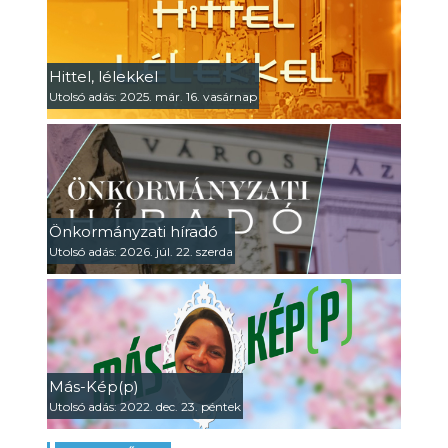
Hittel, lélekkel
Utolsó adás: 2025. már. 16. vasárnap
Önkormányzati híradó
Utolsó adás: 2026. júl. 22. szerda
Más-Kép(p)
Utolsó adás: 2022. dec. 23. péntek