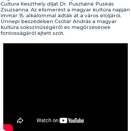
Cultura Keszthely díjat Dr. Pusztainé Puskás
Zsuzsanna. Az elismerést a magyar kultúra napján
immár 15. alkalommal adták át a város elöljárói.
Ünnepi beszédében Csótár András a magyar
kultúra sokszínűségéről és megőrzésének
fontosságáról ejtett szót.