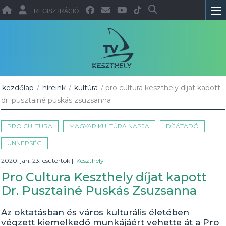
REGISZTRÁCIÓ
kezdőlap
/
híreink
/
kultúra
/ pro cultura keszthely díjat kapott
dr. pusztainé puskás zsuzsanna
PRO CULTURA
MAGYAR KULTÚRA NAPJA
DÍJÁTADÓ
ÜNNEPSÉG
2020. jan. 23. csütörtök
|
Keszthely
Pro Cultura Keszthely díjat kapott
Dr. Pusztainé Puskás Zsuzsanna
Az oktatásban és város kulturális életében
végzett kiemelkedő munkájáért vehette át a Pro