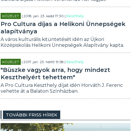
KÖZÉLET
| 2018. jan. 23. kedd 17:30 |
Keszthely
Pro Cultura díjas a Helikoni Ünnepségek
alapítványa
A város kulturális kitüntetését idén az Újkori
Középiskolás Helikoni Ünnepségek Alapítvány kapta.
KÖZÉLET
| 2017. jan. 23. hétfő 19:58 |
Keszthely
"Büszke vagyok arra, hogy mindezt
Keszthelyért tehettem"
A Pro Cultura Keszthely díjat idén Horváth J. Ferenc
vehette át a Balaton Színházban.
TOVÁBBI FRISS HÍREK