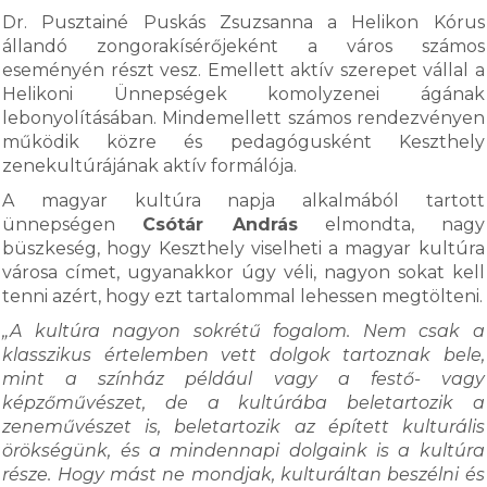
Dr. Pusztainé Puskás Zsuzsanna a Helikon Kórus
állandó zongorakísérőjeként a város számos
eseményén részt vesz. Emellett aktív szerepet vállal a
Helikoni Ünnepségek komolyzenei ágának
lebonyolításában. Mindemellett számos rendezvényen
működik közre és pedagógusként Keszthely
zenekultúrájának aktív formálója.
A magyar kultúra napja alkalmából tartott
ünnepségen
Csótár András
elmondta, nagy
büszkeség, hogy Keszthely viselheti a magyar kultúra
városa címet, ugyanakkor úgy véli, nagyon sokat kell
tenni azért, hogy ezt tartalommal lehessen megtölteni.
„A kultúra nagyon sokrétű fogalom. Nem csak a
klasszikus értelemben vett dolgok tartoznak bele,
mint a színház például vagy a festő- vagy
képzőművészet, de a kultúrába beletartozik a
zeneművészet is, beletartozik az épített kulturális
örökségünk, és a mindennapi dolgaink is a kultúra
része. Hogy mást ne mondjak, kulturáltan beszélni és