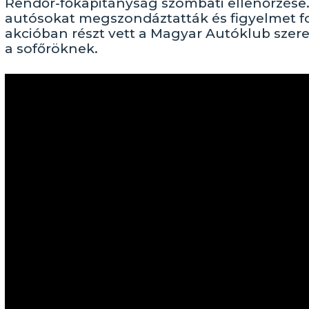
Rendőr-főkapitányság szombati ellenőrzése
autósokat megszondáztatták és figyelmet fo
akcióban részt vett a Magyar Autóklub szerelő
a sofőröknek.