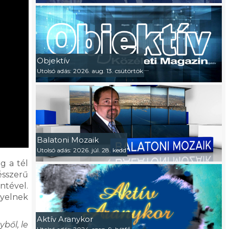
Objektív
Utolsó adás: 2026. aug. 13. csütörtök
Balatoni Mozaik
Utolsó adás: 2026. júl. 28. kedd
g a tél
ésszerű
ntével.
gyelnek
Aktív Aranykor
ből, le