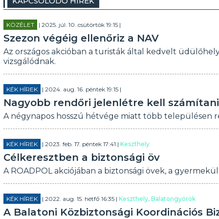
KAPCSOLÓDÓ HÍREK
KÖZÉLET
| 2025. júl. 10. csütörtök 19:15 |
Szezon végéig ellenőriz a NAV
Az országos akcióban a turisták által kedvelt üdülőhe
vizsgálódnak.
KÉK HÍREK
| 2024. aug. 16. péntek 19:15 |
Nagyobb rendőri jelenlétre kell számítani
A négynapos hosszú hétvége miatt több települése
KÉK HÍREK
| 2023. feb. 17. péntek 17:41 |
Keszthely
Célkeresztben a biztonsági öv
A ROADPOL akciójában a biztonsági övek, a gyermekülé
KÉK HÍREK
| 2022. aug. 15. hétfő 16:35 |
Keszthely, Balatongyörök
A Balatoni Közbiztonsági Koordinációs Bi