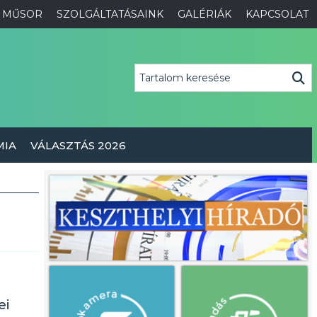
MŰSOR
SZOLGÁLTATÁSAINK
GALÉRIÁK
KAPCSOLAT
MIA
VÁLASZTÁS 2026
ei