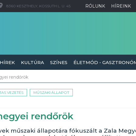
RÓLUNK
HÍREINK
8360 KESZTHELY, KOSSUTH L. U. 45.
 HÍREK
KULTÚRA
SZÍNES
ÉLETMÓD - GASZTRONÓ
egyei rendőrök
TTAS VEZETÉS
MŰSZAKI ÁLLAPOT
 megyei rendőrök
űvek műszaki állapotára fókuszált a Zala Megy