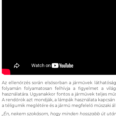
Az ellenőrzés során elsősorban a járművek láthatóság
folyamán folyamatosan felhívja a figyelmet a vilá
használatára. Ugyanakkor fontos a járművek teljes műsz
A rendőrök azt mondják, a lámpák használata kapcsán
a téligumik meglétére és a jármű megfelelő műszaki ál
„Én, nekem szokásom, hogy minden hosszabb út után 