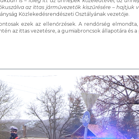
akban is – főleg itt az ünnepek közeledtével, az ünn
kuszálva az ittas járművezetők kiszűrésére – hajtjuk v
itányság Közlekedésrendészeti Osztályának vezetője.
ntosak ezek az ellenőrzések. A rendőrség elmondta, 
tén az ittas vezetésre, a gumiabroncsok állapotára és a 