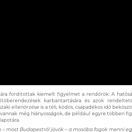
ára fordítottak kiemelt figyelmet a rendőrök. A hatósá
gítóberendezések karbantartására és azok rendeltet
aki ellenőrzése is a téli, ködös, csapadékos idő beköszö
 vannak még hiányosságok, de például egyre többen fi
lapotára.
– most Budapestről jövök – a mosóba fogok menni egy