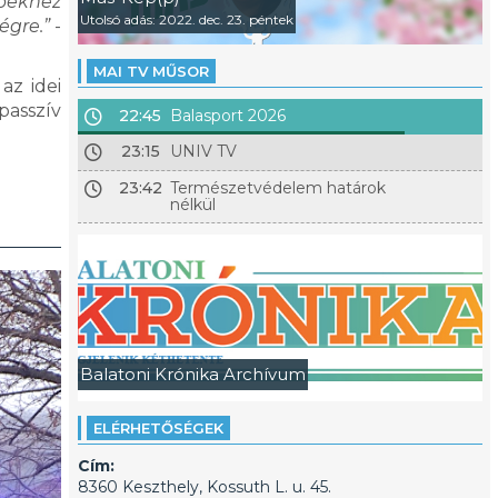
epekhez
Utolsó adás: 2022. dec. 23. péntek
égre.”
-
MAI TV MŰSOR
az idei
passzív
22:45
Balasport 2026
23:15
UNIV TV
23:42
Természetvédelem határok
nélkül
Balatoni Krónika Archívum
ELÉRHETŐSÉGEK
Cím:
8360 Keszthely, Kossuth L. u. 45.