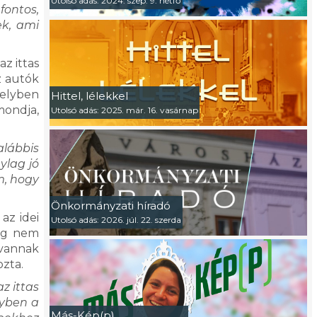
Utolsó adás: 2024. szep. 9. hétfő
fontos,
ek, ami
z ittas
z autók
helyben
Hittel, lélekkel
mondja,
Utolsó adás: 2025. már. 16. vasárnap
alábbis
ylag jó
m, hogy
Önkormányzati híradó
az idei
Utolsó adás: 2026. júl. 22. szerda
ség nem
 vannak
ozta.
z ittas
nyben a
Más-Kép(p)