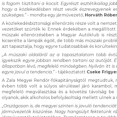
is fogom tisztítani a kocsit. Egyrészt esztétikailag j
hogy a közlekedésben részt vevők észrevegyenek e
szükséges.”
- mondta egy járművezető,
Horváth Róber
A közlekedésbiztonsági ellenőrzés része volt a nemzetk
vezetőket szűrték ki. Ennek érdekében a megállított 
műszaki ellenőrzésében a Magyar Autóklub is részt
kicserélte a lámpák égőit, de több más műszaki probl
azt tapasztalja, hogy egyre tudatosabbak és körültek
„A műszaki oldaláról az a tapasztalatom több évti
igyekszik egyre jobban rendben tartani az autóját. É
állapotban lévő, megfelelő minőségben. Nyilván itt is
egyre javul a tendencia.”
- tájékoztatott
Cseke Frigye
A Zala Megyei Rendőr-főkapitányságtól megtudtuk, me
évben több volt a súlyos sérüléssel járó karambol, 
megfelelő megválasztása és a követési távolság b
olyanok, akik alkoholos befolyásoltság mellett ülnek a 
„Országosan is, de megyei szinten is javuló tendenciát
járművezetők kiszűrése. Nagy hangsúlyt fektetünk rá