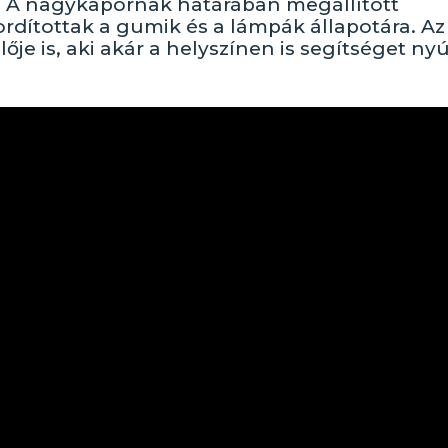
. A nagykapornak határában megállított
rdítottak a gumik és a lámpák állapotára. Az
je is, aki akár a helyszínen is segítséget nyú