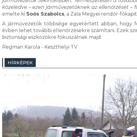
járművezetők tekintetében. Természetesen a további
közeledve – ezen járművezetőknek az ellenőrzését – fó
emelte ki
Soós Szabolcs
, a Zala Megyei rendőr-főkap
A járművezetők többsége egyetértett abban, hogy fo
évben lehet további ellenőrzésekre számítani. Ezek szin
biztonsági eszközökre fókuszálnak majd.
Regman Karola - Keszthelyi TV
HÍRKÉPEK