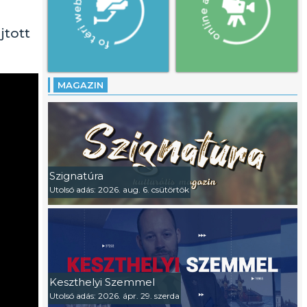
jtott
MAGAZIN
Szignatúra
Utolsó adás: 2026. aug. 6. csütörtök
Keszthelyi Szemmel
Utolsó adás: 2026. ápr. 29. szerda