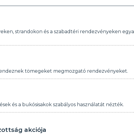
lyeken, strandokon és a szabadtéri rendezvényeken egya
n rendeznek tömegeket megmozgató rendezvényeket.
sek és a bukósisakok szabályos használatát nézték.
zottság akciója