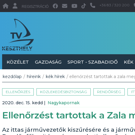
+36 83 / 320 200
REGISZTRÁCIÓ
KÖZÉLET
GAZDASÁG
SPORT - SZABADIDŐ
KÉK
kezdőlap
/
híreink
/
kék hírek
/ ellenőrzést tartottak a zala m
ELLENŐRZÉS
KÖZLEKEDÉSBIZTONSÁG
RENDŐRSÉG
I
2020. dec. 15. kedd
|
Nagykapornak
Ellenőrzést tartottak a Zala
Az ittas járművezetők kiszűrésére és a járm