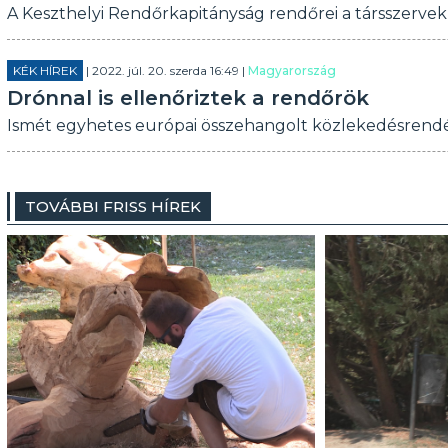
A Keszthelyi Rendőrkapitányság rendőrei a társszervekk
KÉK HÍREK
| 2022. júl. 20. szerda 16:49 |
Magyarország
Drónnal is ellenőriztek a rendőrök
Ismét egyhetes európai összehangolt közlekedésrendés
TOVÁBBI FRISS HÍREK