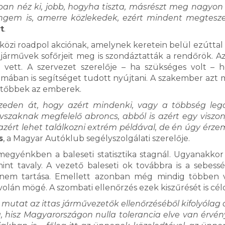
obban néz ki, jobb, hogyha tiszta, másrészt meg nagyon 
ngem is, amerre közlekedek, ezért mindent megtesz
t
.
özi roadpol akciónak, amelynek keretein belül ezúttal a
járművek sofőrjeit meg is szondáztatták a rendőrök. A
 vett. A szervezet szerelője – ha szükséges volt – 
émában is segítséget tudott nyújtani. A szakember azt 
intőbbek az emberek.
zeden át, hogy azért mindenki, vagy a többség leg
vszaknak megfelelő abroncs, abból is azért egy viszon
 azért lehet találkozni extrém példával, de én úgy érze
s
, a Magyar Autóklub segélyszolgálati szerelője.
gyénkben a baleseti statisztika stagnál. Ugyanakkor 
mint tavaly. A vezető baleseti ok továbbra is a sebes
e nem tartása. Emellett azonban még mindig többen
volán mögé. A szombati ellenőrzés ezek kiszűrését is cél
 mutat az ittas járművezetők ellenőrzéséből kifolyólag a
, hisz Magyarországon nulla tolerancia elve van érvé