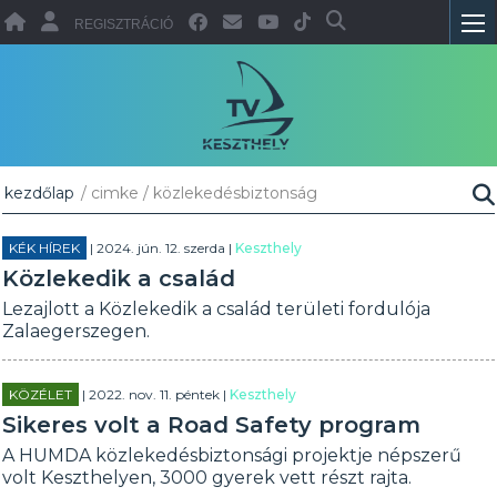
REGISZTRÁCIÓ
kezdőlap
/ cimke / közlekedésbiztonság
KÉK HÍREK
| 2024. jún. 12. szerda |
Keszthely
Közlekedik a család
Lezajlott a Közlekedik a család területi fordulója
Zalaegerszegen.
KÖZÉLET
| 2022. nov. 11. péntek |
Keszthely
Sikeres volt a Road Safety program
A HUMDA közlekedésbiztonsági projektje népszerű
volt Keszthelyen, 3000 gyerek vett részt rajta.