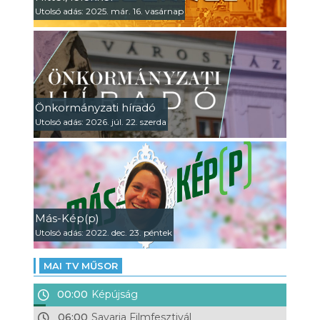
Utolsó adás: 2025. már. 16. vasárnap
Önkormányzati híradó
Utolsó adás: 2026. júl. 22. szerda
Más-Kép(p)
Utolsó adás: 2022. dec. 23. péntek
MAI TV MŰSOR
00:00
Képújság
06:00
Savaria Filmfesztivál