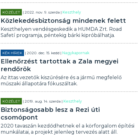
KÖZÉLET
| 2022. nov. 9. szerda |
Keszthely
Közlekedésbiztonság mindenek felett
Keszthelyen vendésgeskedik a HUMDA Zrt. Road
Safetí programja, péntekig bárki kipróbálhatja.
KÉK HÍREK
| 2020. dec. 15. kedd |
Nagykapornak
Ellenőrzést tartottak a Zala megyei
rendőrök
Az ittas vezetők kiszűrésére és a jármű megfelelő
műszaki állapotára fókuszáltak.
KÖZÉLET
| 2019. aug. 14. szerda |
Keszthely
Biztonságosabb lesz a Rezi úti
csomópont
2020 tavaszán kezdődhetnek el a körforgalom építési
munkálatai, a projekt jelenleg tervezés alatt áll.