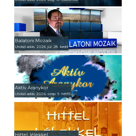
Balatoni Mozaik
Utolsó adás: 2026. júl. 28. kedd
Aktív Aranykor
Utolsó adás: 2024. szep. 9. hétfő
Hittel, lélekkel