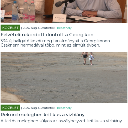
KÖZÉLET
| 2026. aug. 6. csütörtök |
Keszthely
Felvételi: rekordott döntött a Georgikon
334 új hallgató kezdi meg tanulmányait a Georgikonon.
Csaknem harmadával több, mint az elmúlt évben.
KÖZÉLET
| 2026. aug. 6. csütörtök |
Keszthely
Rekord melegben kritikus a vízhiány
A tartós melegben súlyos az aszályhelyzet, kritikus a vízhiány.