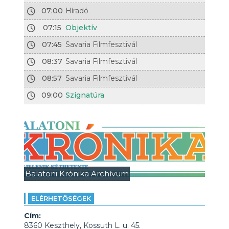
07:00
Híradó
07:15
Objektív
07:45
Savaria Filmfesztivál
08:37
Savaria Filmfesztivál
08:57
Savaria Filmfesztivál
09:00
Szignatúra
Balatoni Krónika Archívum
ELÉRHETŐSÉGEK
Cím:
8360 Keszthely, Kossuth L. u. 45.