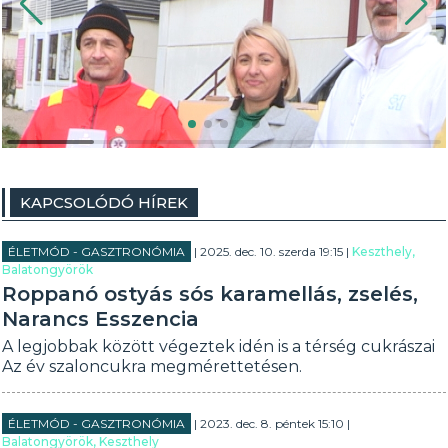
KAPCSOLÓDÓ HÍREK
ÉLETMÓD - GASZTRONÓMIA
| 2025. dec. 10. szerda 19:15 |
Keszthely,
Balatongyörök
Roppanó ostyás sós karamellás, zselés,
Narancs Esszencia
A legjobbak között végeztek idén is a térség cukrászai
Az év szaloncukra megmérettetésen.
ÉLETMÓD - GASZTRONÓMIA
| 2023. dec. 8. péntek 15:10 |
Balatongyörök, Keszthely