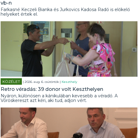
vb-n
Farkasné Keczeli Bianka és Jurkovics Kadosa Radó is előkelő
helyeket értek el.
KÖZÉLET
| 2026. aug. 6. csütörtök |
Keszthely
Retro véradás: 39 donor volt Keszthelyen
Nyáron, különösen a kánikulában kevesebb a véradó. A
Vöröskereszt azt kéri, aki tud, adjon vért.