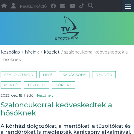
REGISZTRÁCIÓ
kezdőlap
/
híreink
/
közélet
/ szaloncukorral kedveskedtek a
hősöknek
SZALONCUKOR
LISSÉ
KARÁCSONY
RENDŐR
MENTŐ
TŰZOLTÓ
KÓRHÁZ
2023. dec. 18. hétfő
|
Keszthely
Szaloncukorral kedveskedtek a
hősöknek
A kórházi dolgozókat, a mentőket, a tűzoltókat és
a rendőröket is meglepték karácsony alkalmával.