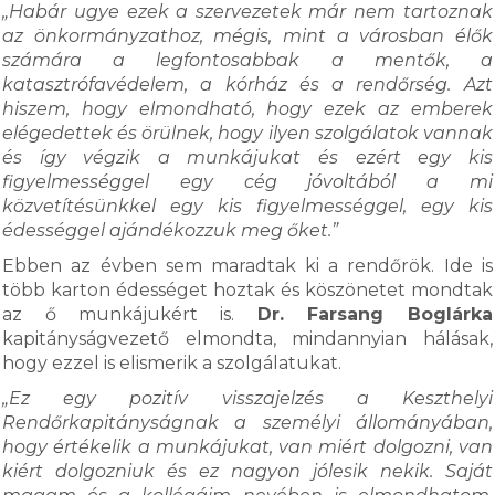
„Habár ugye ezek a szervezetek már nem tartoznak
az önkormányzathoz, mégis, mint a városban élők
számára a legfontosabbak a mentők, a
katasztrófavédelem, a kórház és a rendőrség. Azt
hiszem, hogy elmondható, hogy ezek az emberek
elégedettek és örülnek, hogy ilyen szolgálatok vannak
és így végzik a munkájukat és ezért egy kis
figyelmességgel egy cég jóvoltából a mi
közvetítésünkkel egy kis figyelmességgel, egy kis
édességgel ajándékozzuk meg őket.”
Ebben az évben sem maradtak ki a rendőrök. Ide is
több karton édességet hoztak és köszönetet mondtak
az ő munkájukért is.
Dr. Farsang Boglárka
kapitányságvezető elmondta, mindannyian hálásak,
hogy ezzel is elismerik a szolgálatukat.
„Ez egy pozitív visszajelzés a Keszthelyi
Rendőrkapitányságnak a személyi állományában,
hogy értékelik a munkájukat, van miért dolgozni, van
kiért dolgozniuk és ez nagyon jólesik nekik. Saját