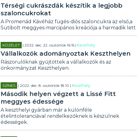
Térségi cukrászdák készítik a legjobb
szaloncukrokat
A Promenád Kávéház fügés-diós szaloncukra az első,a
Sütibolt meggyes-marcipános kreációja a harmadik lett
KÖZÉLET
| 2022. dec. 22. csütörtök 16:15 |
Keszthely
Vállalkozók adományoztak Keszthelyen
Rászorulóknak gyűjtöttek a vállalkozók és az
önkormányzat Keszthelyen.
SZÍNES
| 2022. dec. 8. csütörtök 18:10 |
Keszthely
Második helyen végzett a Lissé Fitt
meggyes édessége
A keszthelyi gyárban már a különféle
ételintoleranciával rendelkezőknek is készülnek
édességek.