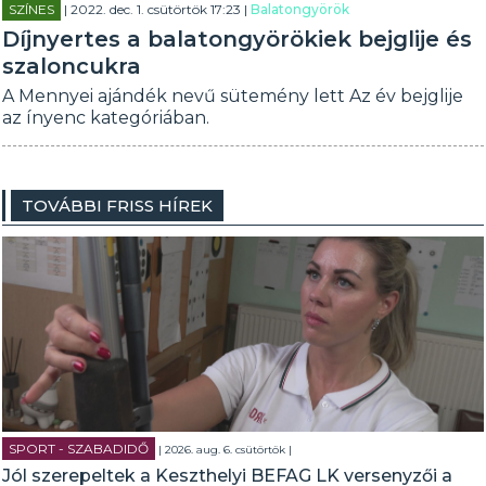
SZÍNES
| 2022. dec. 1. csütörtök 17:23 |
Balatongyörök
Díjnyertes a balatongyörökiek bejglije és
szaloncukra
A Mennyei ajándék nevű sütemény lett Az év bejglije
az ínyenc kategóriában.
TOVÁBBI FRISS HÍREK
SPORT - SZABADIDŐ
| 2026. aug. 6. csütörtök |
Jól szerepeltek a Keszthelyi BEFAG LK versenyzői a