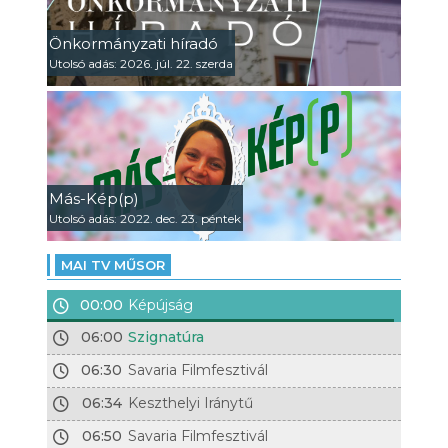
Önkormányzati híradó
Utolsó adás: 2026. júl. 22. szerda
Más-Kép(p)
Utolsó adás: 2022. dec. 23. péntek
MAI TV MŰSOR
00:00
Képújság
06:00
Szignatúra
06:30
Savaria Filmfesztivál
06:34
Keszthelyi Iránytű
06:50
Savaria Filmfesztivál