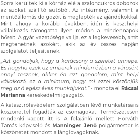
Sorra kerültek ki a kórház elé a szaloncukros dobozok
az azokat szállító autóból. Az intézmény, valamint a
mentőállomás dolgozóit is meglepték az ajándékokkal.
Mint ahogy a korábbi években, idén is keszthelyi
vállalkozás támogatta ilyen módon a mindennapok
hőseit. A gyár vezetősége vallja, ez a legkevesebb, amit
megtehetnek azokért, akik az év összes napján
szolgálatot teljesítenek.
„Azt gondoljuk, hogy a karácsony a szeretet ünnepe.
És hogyha ezek az emberek minden évben a városért
ennyi tesznek, akkor én azt gondolom, mint helyi
vállalkozó, ez a minimum, hogy mi ezzel köszönjük
meg az ő egész éves munkájukat.”
- mondta el
Rácsai
Marianna
kereskedelmi igazgató.
A katasztrófavédelem szolgálatban lévő munkatársai is
köszönettel fogadták az csomagokat. Természetesen
mindenki kapott itt is. A felajánló mellett Horváth
Tamás képviselő és
Manninger Jenő
polgármester is
köszönetet mondott a lánglovagoknak.