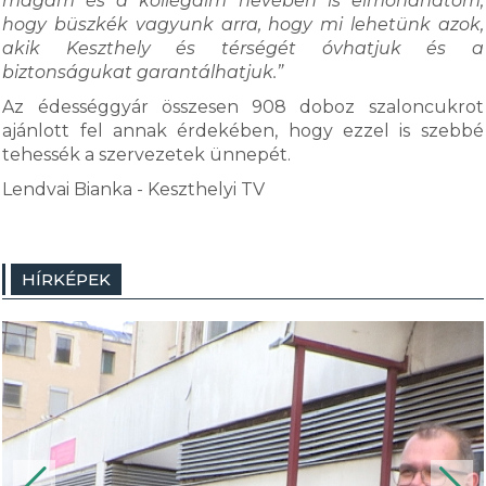
magam és a kollégáim nevében is elmondhatom,
hogy büszkék vagyunk arra, hogy mi lehetünk azok,
akik Keszthely és térségét óvhatjuk és a
biztonságukat garantálhatjuk.”
Az édességgyár összesen 908 doboz szaloncukrot
ajánlott fel annak érdekében, hogy ezzel is szebbé
tehessék a szervezetek ünnepét.
Lendvai Bianka - Keszthelyi TV
HÍRKÉPEK