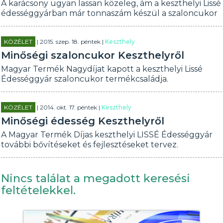
A karácsony ugyan lassan közeleg, ám a keszthelyi Lissé
édességgyárban már tonnaszám készül a szaloncukor
KÖZÉLET
| 2015. szep. 18. péntek |
Keszthely
Minőségi szaloncukor Keszthelyről
Magyar Termék Nagydíjat kapott a keszthelyi Lissé
Édességgyár szaloncukor termékcsaládja.
KÖZÉLET
| 2014. okt. 17. péntek |
Keszthely
Minőségi édesség Keszthelyről
A Magyar Termék Díjas keszthelyi LISSÉ Édességgyár
további bővítéseket és fejlesztéseket tervez.
Nincs találat a megadott keresési
feltételekkel.