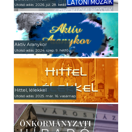
Utolsó adás: 2026. júl. 28. kedd
Aktív Aranykor
Utolsó adás: 2024. szep. 9. hétfő
Hittel, lélekkel
Utolsó adás: 2025. már. 16. vasárnap