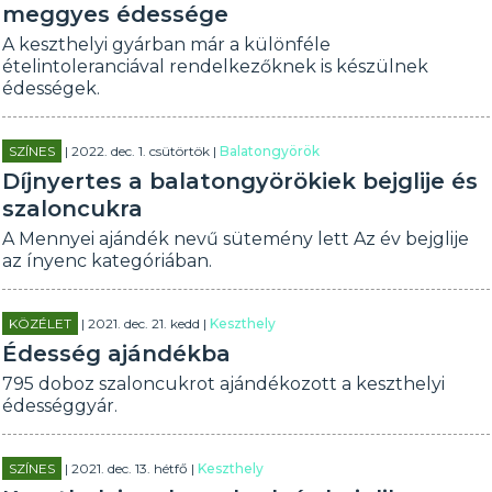
meggyes édessége
A keszthelyi gyárban már a különféle
ételintoleranciával rendelkezőknek is készülnek
édességek.
SZÍNES
| 2022. dec. 1. csütörtök |
Balatongyörök
Díjnyertes a balatongyörökiek bejglije és
szaloncukra
A Mennyei ajándék nevű sütemény lett Az év bejglije
az ínyenc kategóriában.
KÖZÉLET
| 2021. dec. 21. kedd |
Keszthely
Édesség ajándékba
795 doboz szaloncukrot ajándékozott a keszthelyi
édességgyár.
SZÍNES
| 2021. dec. 13. hétfő |
Keszthely