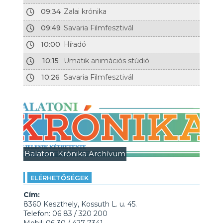
09:34
Zalai krónika
09:49
Savaria Filmfesztivál
10:00
Híradó
10:15
Umatik animációs stúdió
10:26
Savaria Filmfesztivál
Balatoni Krónika Archívum
ELÉRHETŐSÉGEK
Cím:
8360 Keszthely, Kossuth L. u. 45.
Telefon: 06 83 / 320 200