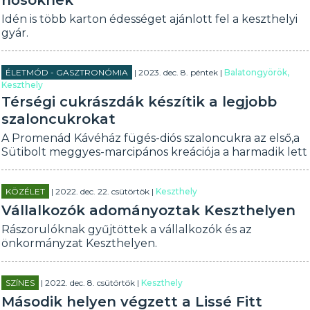
hősöknek
Idén is több karton édességet ajánlott fel a keszthelyi
gyár.
ÉLETMÓD - GASZTRONÓMIA
| 2023. dec. 8. péntek |
Balatongyörök,
Keszthely
Térségi cukrászdák készítik a legjobb
szaloncukrokat
A Promenád Kávéház fügés-diós szaloncukra az első,a
Sütibolt meggyes-marcipános kreációja a harmadik lett
KÖZÉLET
| 2022. dec. 22. csütörtök |
Keszthely
Vállalkozók adományoztak Keszthelyen
Rászorulóknak gyűjtöttek a vállalkozók és az
önkormányzat Keszthelyen.
SZÍNES
| 2022. dec. 8. csütörtök |
Keszthely
Második helyen végzett a Lissé Fitt