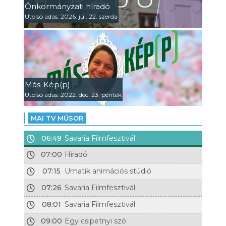
Önkormányzati híradó
Utolsó adás: 2026. júl. 22. szerda
Más-Kép(p)
Utolsó adás: 2022. dec. 23. péntek
MAI TV MŰSOR
06:49
Savaria Filmfesztivál
07:00
Híradó
07:15
Umatik animációs stúdió
07:26
Savaria Filmfesztivál
08:01
Savaria Filmfesztivál
09:00
Egy csipetnyi szó