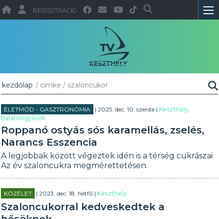
REGISZTRÁCIÓ
kezdőlap
/ cimke / szaloncukor
ÉLETMÓD - GASZTRONÓMIA
| 2025. dec. 10. szerda |
Keszthely,
Balatongyörök
Roppanó ostyás sós karamellás, zselés,
Narancs Esszencia
A legjobbak között végeztek idén is a térség cukrászai
Az év szaloncukra megmérettetésen.
KÖZÉLET
| 2023. dec. 18. hétfő |
Keszthely
Szaloncukorral kedveskedtek a