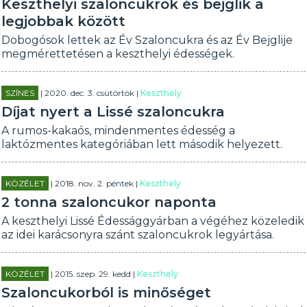
Keszthelyi szaloncukrok és bejglik a
legjobbak között
Dobogósok lettek az Év Szaloncukra és az Év Bejglije
megmérettetésen a keszthelyi édességek.
SZÍNES
| 2020. dec. 3. csütörtök |
Keszthely
Díjat nyert a Lissé szaloncukra
A rumos-kakaós, mindenmentes édesség a
laktózmentes kategóriában lett második helyezett.
KÖZÉLET
| 2018. nov. 2. péntek |
Keszthely
2 tonna szaloncukor naponta
A keszthelyi Lissé Édessággyárban a végéhez közeledik
az idei karácsonyra szánt szaloncukrok legyártása.
KÖZÉLET
| 2015. szep. 29. kedd |
Keszthely
Szaloncukorból is minőséget