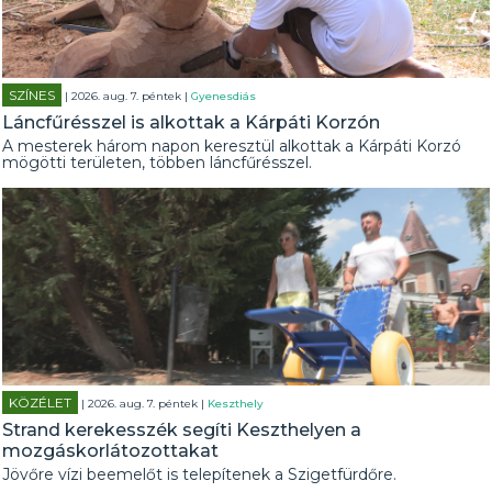
SZÍNES
| 2026. aug. 7. péntek |
Gyenesdiás
Láncfűrésszel is alkottak a Kárpáti Korzón
A mesterek három napon keresztül alkottak a Kárpáti Korzó
mögötti területen, többen láncfűrésszel.
KÖZÉLET
| 2026. aug. 7. péntek |
Keszthely
Strand kerekesszék segíti Keszthelyen a
mozgáskorlátozottakat
Jövőre vízi beemelőt is telepítenek a Szigetfürdőre.