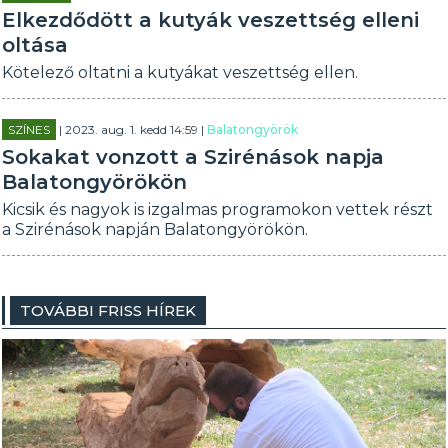
Elkezdődött a kutyák veszettség elleni
oltása
Kötelező oltatni a kutyákat veszettség ellen.
SZÍNES
| 2023. aug. 1. kedd 14:59 |
Balatongyörök
Sokakat vonzott a Szirénások napja
Balatongyörökön
Kicsik és nagyok is izgalmas programokon vettek részt
a Szirénások napján Balatongyörökön.
TOVÁBBI FRISS HÍREK