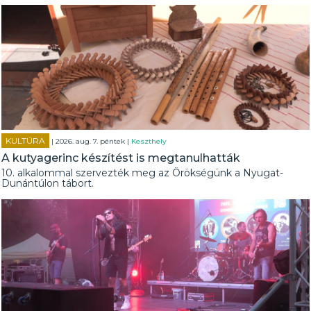
KULTÚRA
| 2026. aug. 7. péntek |
Keszthely
A kutyagerinc készítést is megtanulhatták
10. alkalommal szervezték meg az Örökségünk a Nyugat-
Dunántúlon tábort.