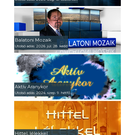
Balatoni Mozaik
Utolsó adás: 2026. júl. 28. kedd
Aktív Aranykor
Utolsó adás: 2024. szep. 9. hétfő
Hittel, lélekkel