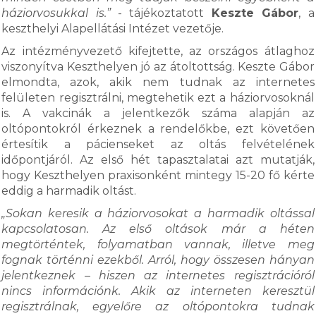
háziorvosukkal is.”
- tájékoztatott
Keszte Gábor
, a
keszthelyi Alapellátási Intézet vezetője.
Az intézményvezető kifejtette, az országos átlaghoz
viszonyítva Keszthelyen jó az átoltottság. Keszte Gábor
elmondta, azok, akik nem tudnak az internetes
felületen regisztrálni, megtehetik ezt a háziorvosoknál
is. A vakcinák a jelentkezők száma alapján az
oltópontokról érkeznek a rendelőkbe, ezt követően
értesítik a pácienseket az oltás felvételének
időpontjáról. Az első hét tapasztalatai azt mutatják,
hogy Keszthelyen praxisonként mintegy 15-20 fő kérte
eddig a harmadik oltást.
„Sokan keresik a háziorvosokat a harmadik oltással
kapcsolatosan. Az első oltások már a héten
megtörténtek, folyamatban vannak, illetve meg
fognak történni ezekből. Arról, hogy összesen hányan
jelentkeznek – hiszen az internetes regisztrációról
nincs információnk. Akik az interneten keresztül
regisztrálnak, egyelőre az oltópontokra tudnak