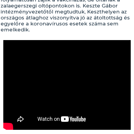
zalaegerszegi oltópontokon is. Keszte Gábor
intézményvezetőtől megtudtuk, Keszthelyen az
országos átlaghoz viszonyítva jó az átoltottság és
egyelőre a koronavírusos esetek száma sem
emelkedik.