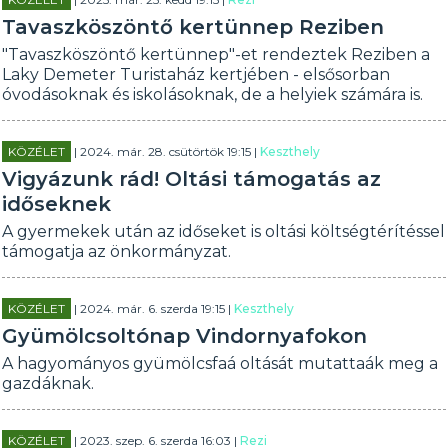
Tavaszköszöntő kertünnep Reziben
"Tavaszköszöntő kertünnep"-et rendeztek Reziben a
Laky Demeter Turistaház kertjében - elsősorban
óvodásoknak és iskolásoknak, de a helyiek számára is.
KÖZÉLET
| 2024. már. 28. csütörtök 19:15 |
Keszthely
Vigyázunk rád! Oltási támogatás az
időseknek
A gyermekek után az időseket is oltási költségtérítéssel
támogatja az önkormányzat.
KÖZÉLET
| 2024. már. 6. szerda 19:15 |
Keszthely
Gyümölcsoltónap Vindornyafokon
A hagyományos gyümölcsfaá oltását mutattaák meg a
gazdáknak.
KÖZÉLET
| 2023. szep. 6. szerda 16:03 |
Rezi