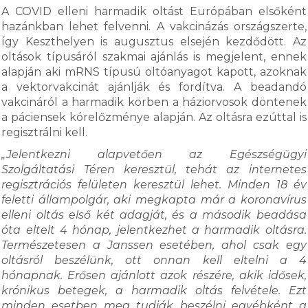
A COVID elleni harmadik oltást Európában elsőként
hazánkban lehet felvenni. A vakcinázás országszerte,
így Keszthelyen is augusztus elsején kezdődött. Az
oltások típusáról szakmai ajánlás is megjelent, ennek
alapján aki mRNS típusú oltóanyagot kapott, azoknak
a vektorvakcinát ajánlják és fordítva. A beadandó
vakcináról a harmadik körben a háziorvosok döntenek
a páciensek kórelőzménye alapján. Az oltásra ezúttal is
regisztrálni kell.
„Jelentkezni alapvetően az Egészségügyi
Szolgáltatási Téren keresztül, tehát az internetes
regisztrációs felületen keresztül lehet. Minden 18 év
feletti állampolgár, aki megkapta már a koronavírus
elleni oltás első két adagját, és a második beadása
óta eltelt 4 hónap, jelentkezhet a harmadik oltásra.
Természetesen a Janssen esetében, ahol csak egy
oltásról beszélünk, ott onnan kell eltelni a 4
hónapnak. Erősen ajánlott azok részére, akik idősek,
krónikus betegek, a harmadik oltás felvétele. Ezt
minden esetben meg tudják beszélni egyébként a