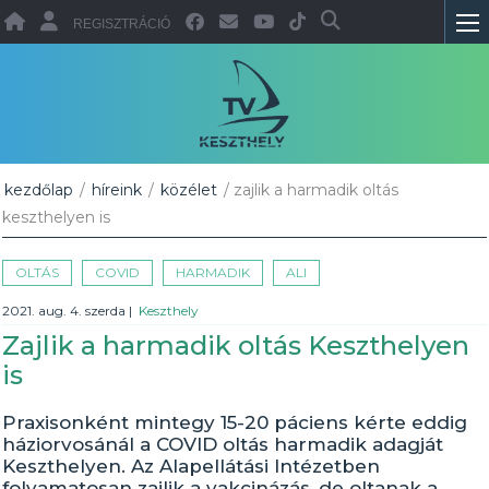
REGISZTRÁCIÓ
kezdőlap
/
híreink
/
közélet
/ zajlik a harmadik oltás
keszthelyen is
OLTÁS
COVID
HARMADIK
ALI
2021. aug. 4. szerda
|
Keszthely
Zajlik a harmadik oltás Keszthelyen
is
Praxisonként mintegy 15-20 páciens kérte eddig
háziorvosánál a COVID oltás harmadik adagját
Keszthelyen. Az Alapellátási Intézetben
folyamatosan zajlik a vakcinázás, de oltanak a