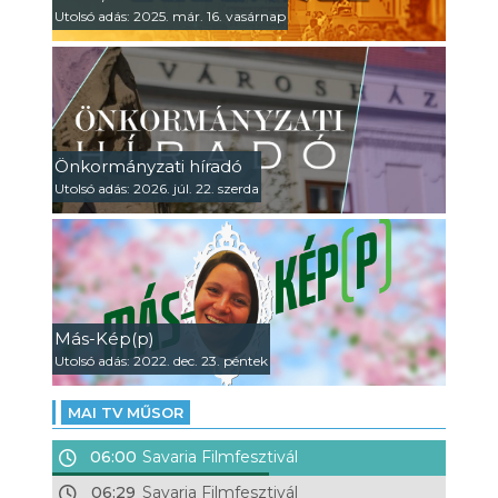
Utolsó adás: 2025. már. 16. vasárnap
Önkormányzati híradó
Utolsó adás: 2026. júl. 22. szerda
Más-Kép(p)
Utolsó adás: 2022. dec. 23. péntek
MAI TV MŰSOR
06:00
Savaria Filmfesztivál
06:29
Savaria Filmfesztivál