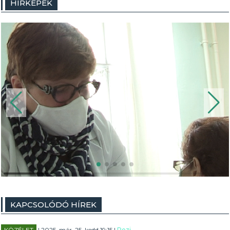
HÍRKÉPEK
KAPCSOLÓDÓ HÍREK
KÖZÉLET
| 2025. már. 25. kedd 19:15 |
Rezi