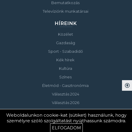
Bemutatkozás
Televíziónk munkatársai
HÍREINK
Közélet
Gazdaság
Sport - Szabadidő
Kék hírek
Kultúra
Színes
Életmód - Gasztronómia
Választás 2024
Választás 2026
Weboldalunkon cookie-kat (sütiket) használunk, hogy
személyre szóló szolgáltatást nyújthassunk számodra.
© Copyright 2023 Keszthelyi Televízió
ELFOGADOM