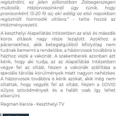
regisztrálni, ez jelen pillanatban Zalaegerszegen
működik. Háziorvosainknál úgy tűnik, hogy
praxisonként 15-20 fő az, aki eddig az első napokban
regisztrált harmadik oltásra.”
- tette hozzá az
intézményvezető.
A keszthelyi Alapellátási Intézetben az első és második
körös oltások nagy része lezajlott. Azokhoz a
páciensekhez, akik betegségükből kifolyólag nem
tudnak bemenni a rendelőbe, a háziorvosok továbbra is
házhoz viszik a vakcinát. A szakemberek azonban azt
kérik, hogy aki tudja, az az Alapellátási Intézetben
vegye fel az oltást, hiszen a vakcinák szállítása a
speciális tárolási körülmények miatt nagyon nehézkes.
A háziorvosok továbbra is kérik azokat, akik még nem
oltattak, hogy vegyék fel az oltást, hiszen a COVID
súlyos szövődményeit és a halált csak így lehet
elkerülni.
Regman Karola - Keszthelyi TV