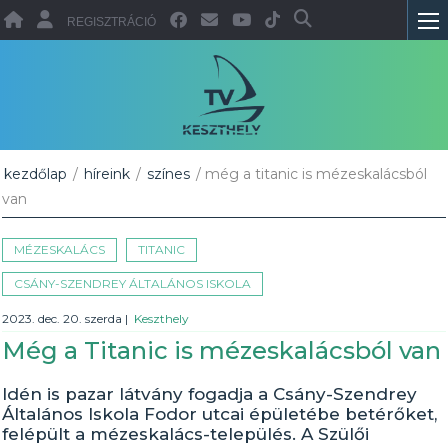
REGISZTRÁCIÓ
kezdőlap
/
híreink
/
színes
/ még a titanic is mézeskalácsból
van
MÉZESKALÁCS
TITANIC
CSÁNY-SZENDREY ÁLTALÁNOS ISKOLA
2023. dec. 20. szerda
|
Keszthely
Még a Titanic is mézeskalácsból van
Idén is pazar látvány fogadja a Csány-Szendrey
Általános Iskola Fodor utcai épületébe betérőket,
felépült a mézeskalács-település. A Szülői