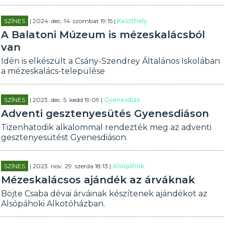
SZÍNES
| 2024. dec. 14. szombat 19:15 |
Keszthely
A Balatoni Múzeum is mézeskalácsból
van
Idén is elkészült a Csány-Szendrey Általános Iskolában
a mézeskalács-települése
SZÍNES
| 2023. dec. 5. kedd 19:09 |
Gyenesdiás
Adventi gesztenyesütés Gyenesdiáson
Tizenhatodik alkalommal rendezték meg az adventi
gesztenyesütést Gyenesdiáson.
SZÍNES
| 2023. nov. 29. szerda 18:13 |
Alsópáhok
Mézeskalácsos ajándék az árváknak
Böjte Csaba dévai árváinak készítenek ajándékot az
Alsópáhoki Alkotóházban.