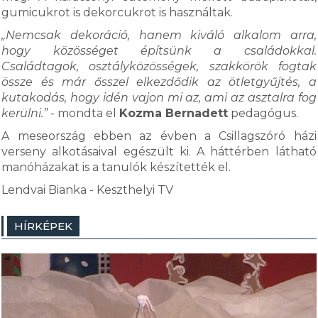
gumicukrot is dekorcukrot is használtak.
„Nemcsak dekoráció, hanem kiváló alkalom arra,
hogy közösséget építsünk a családokkal.
Családtagok, osztályközösségek, szakkörök fogtak
össze és már ősszel elkezdődik az ötletgyűjtés, a
kutakodás, hogy idén vajon mi az, ami az asztalra fog
kerülni.”
- mondta el
Kozma Bernadett
pedagógus.
A meseország ebben az évben a Csillagszóró házi
verseny alkotásaival egészült ki. A háttérben látható
manóházakat is a tanulók készítették el.
Lendvai Bianka - Keszthelyi TV
HÍRKÉPEK