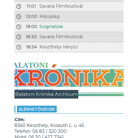
11:01
Savaria Filmfesztivál
12:00
Képújság
18:00
Szignatúra
18:30
Savaria Filmfesztivál
18:34
Keszthelyi Iránytű
Balatoni Krónika Archívum
ELÉRHETŐSÉGEK
Cím:
8360 Keszthely, Kossuth L. u. 45.
Telefon: 06 83 / 320 200
Mobil: 06 30 / 427 7341