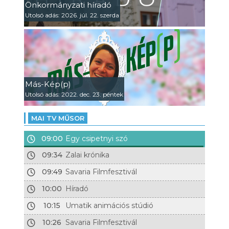
Önkormányzati híradó
Utolsó adás: 2026. júl. 22. szerda
Más-Kép(p)
Utolsó adás: 2022. dec. 23. péntek
MAI TV MŰSOR
09:00
Egy csipetnyi szó
09:34
Zalai krónika
09:49
Savaria Filmfesztivál
10:00
Híradó
10:15
Umatik animációs stúdió
10:26
Savaria Filmfesztivál