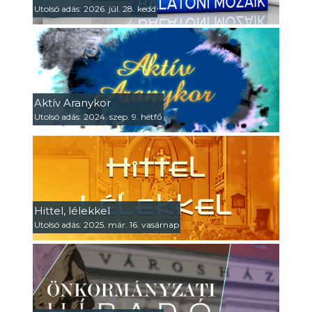
Utolsó adás: 2026. júl. 28. kedd
Aktív Aranykor
Utolsó adás: 2024. szep. 9. hétfő
Hittel, lélekkel
Utolsó adás: 2025. már. 16. vasárnap