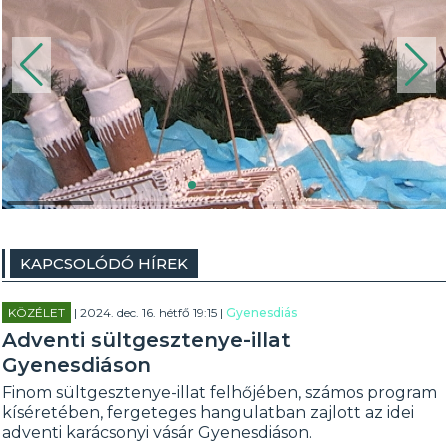
KAPCSOLÓDÓ HÍREK
KÖZÉLET
| 2024. dec. 16. hétfő 19:15 |
Gyenesdiás
Adventi sültgesztenye-illat
Gyenesdiáson
Finom sültgesztenye-illat felhőjében, számos program
kíséretében, fergeteges hangulatban zajlott az idei
adventi karácsonyi vásár Gyenesdiáson.