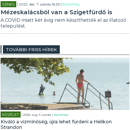
SZÍNES
| 2022. dec. 7. szerda 16:33 |
Keszthely
Mézeskalácsból van a Szigetfürdő is
A COVID miatt két évig nem készíthették el az illatozó
települést.
TOVÁBBI FRISS HÍREK
KÖZÉLET
| 2026. aug. 5. szerda |
Keszthely
Kiváló a vízminőség, újra lehet fürdeni a Helikon
Strandon