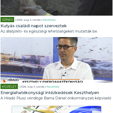
SZÍNES
| 2026. aug. 5. szerda |
Keszthely
Kutyás családi napot szerveztek
Az állatjóléti- és egészségi lehetőségeket mutatták be.
KÖZÉLET
| 2026. aug. 5. szerda |
Keszthely
Energiahatékonysági intézkedések Keszthelyen
A Híradó Plusz vendége Barna Dániel önkormányzati képviselő