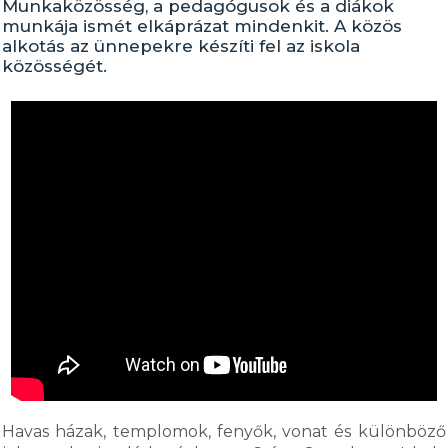
Munkaközösség, a pedagógusok és a diákok
munkája ismét elkáprázat mindenkit. A közös
alkotás az ünnepekre készíti fel az iskola
közösségét.
Havas házak, templomok, fenyők, vonat és különböző