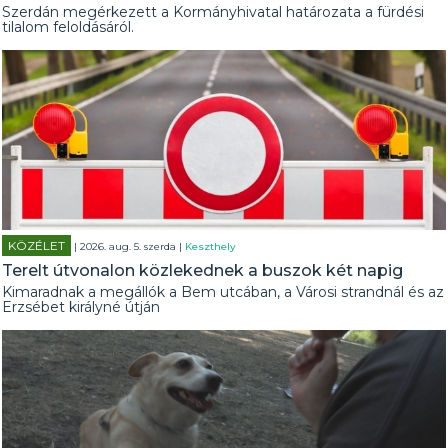
Szerdán megérkezett a Kormányhivatal határozata a fürdési
tilalom feloldásáról.
KÖZÉLET
| 2026. aug. 5. szerda |
Keszthely
Terelt útvonalon közlekednek a buszok két napig
Kimaradnak a megállók a Bem utcában, a Városi strandnál és az
Erzsébet királyné útján