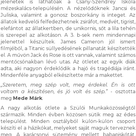
jelenetek is láthatóak a Csány-Szendrey Iskola
mézeskalács-településén. A nézelődőknek Jancsi és
Juliska, valamint a gonosz boszorkány is integet. Az
állatok kedvelői felfedezhetnek zsiráfot, medvét, tigrist,
elefántot az állatkertben, de unikornis, sőt a lila tehén
is szerepel az alkotáson. A 3. b-sek nem mindennapi
jelenettel készültek. James Cameron jól ismert
filmjéből, a Titanic süllyedésének pillanatát készítették
el. A művön Jack és Rose is ott vannak, valamint számos
mentőcsónakban lévő utas. Az ötletet az egyik diák
adta, aki nagyon érdeklődik a hajó és tragédiája iránt.
Mindenféle anyagból elkészítette már a makettet.
„Szeretem, meg szép volt, meg érdekel. Én is ott
voltam a készítésen, és jó volt és szép.”
- osztotta
meg
Mede Márk
.
A nagy alkotás ötlete a Szülői Munkaközösségtől
származik. Minden évben közösen sütik meg az édes
települést. Minden osztályból külön-külön csoport
készíti el a házikókat, melyeket saját maguk terveznek
meg. A karácsonyi sütemény mellett babapiskótát,