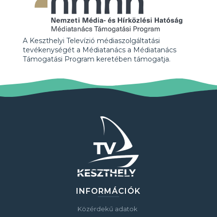
A Keszthelyi Televízió médiaszolgáltatási
tevékenységét a Médiatanács a Médiatanács
Támogatási Program keretében támogatja.
INFORMÁCIÓK
Közérdekű adatok