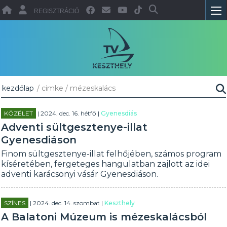
REGISZTRÁCIÓ
kezdőlap
/ cimke / mézeskalács
KÖZÉLET
| 2024. dec. 16. hétfő |
Gyenesdiás
Adventi sültgesztenye-illat
Gyenesdiáson
Finom sültgesztenye-illat felhőjében, számos program
kíséretében, fergeteges hangulatban zajlott az idei
adventi karácsonyi vásár Gyenesdiáson.
SZÍNES
| 2024. dec. 14. szombat |
Keszthely
A Balatoni Múzeum is mézeskalácsból