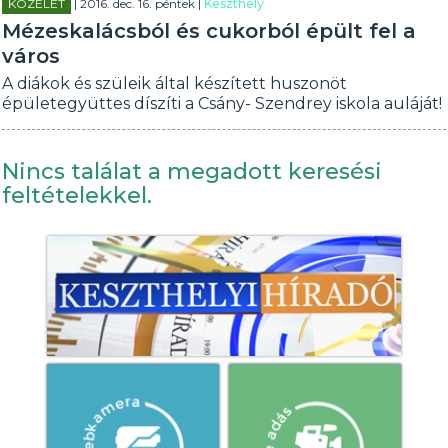
KÖZÉLET
| 2016. dec. 16. péntek |
Keszthely
Mézeskalácsból és cukorból épült fel a
város
A diákok és szüleik által készített huszonöt
épületegyüttes díszíti a Csány- Szendrey iskola auláját!
Nincs találat a megadott keresési
feltételekkel.