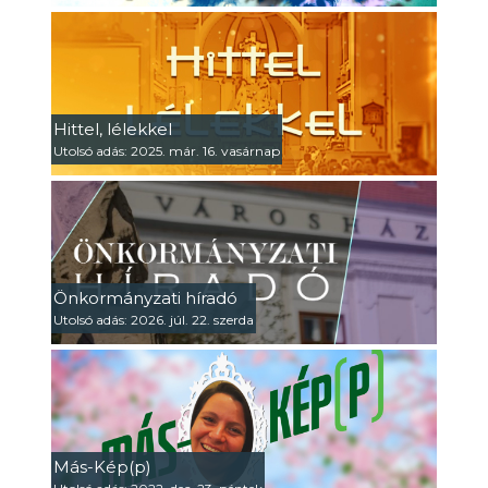
Hittel, lélekkel
Utolsó adás: 2025. már. 16. vasárnap
Önkormányzati híradó
Utolsó adás: 2026. júl. 22. szerda
Más-Kép(p)