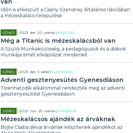
van
Idén is elkészült a Csány-Szendrey Általános Iskolában
a mézeskalács-települése
SZÍNES
| 2023. dec. 20. szerda |
Keszthely
Még a Titanic is mézeskalácsból van
A Szülői Munkaközösség, a pedagógusok és a diákok
munkája ismét elkáprázat mindenkit.
SZÍNES
| 2023. dec. 5. kedd |
Gyenesdiás
Adventi gesztenyesütés Gyenesdiáson
Tizenhatodik alkalommal rendezték meg az adventi
gesztenyesütést Gyenesdiáson.
SZÍNES
| 2023. nov. 29. szerda |
Alsópáhok
Mézeskalácsos ajándék az árváknak
Böjte Csaba dévai árváinak készítenek ajándékot az