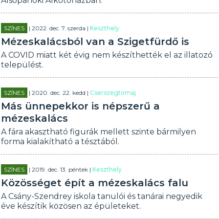
Alsópáhoki Alkotóházban.
SZÍNES
| 2022. dec. 7. szerda |
Keszthely
Mézeskalácsból van a Szigetfürdő is
A COVID miatt két évig nem készíthették el az illatozó
települést.
SZÍNES
| 2020. dec. 22. kedd |
Cserszegtomaj
Más ünnepekkor is népszerű a
mézeskalács
A fára akasztható figurák mellett szinte bármilyen
forma kialakítható a tésztából.
SZÍNES
| 2019. dec. 13. péntek |
Keszthely
Közösséget épít a mézeskalács falu
A Csány-Szendrey iskola tanulói és tanárai negyedik
éve készítik közösen az épületeket.