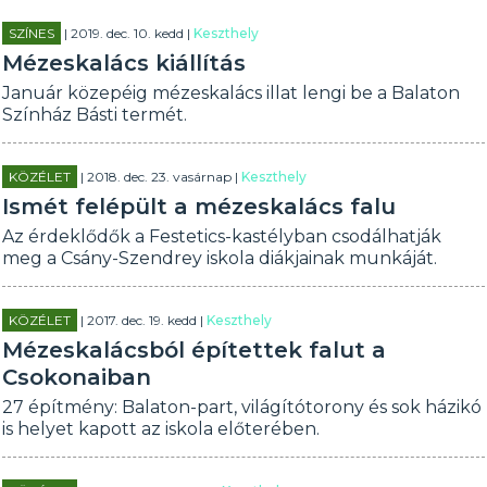
SZÍNES
| 2019. dec. 10. kedd |
Keszthely
Mézeskalács kiállítás
Január közepéig mézeskalács illat lengi be a Balaton
Színház Básti termét.
KÖZÉLET
| 2018. dec. 23. vasárnap |
Keszthely
Ismét felépült a mézeskalács falu
Az érdeklődők a Festetics-kastélyban csodálhatják
meg a Csány-Szendrey iskola diákjainak munkáját.
KÖZÉLET
| 2017. dec. 19. kedd |
Keszthely
Mézeskalácsból építettek falut a
Csokonaiban
27 építmény: Balaton-part, világítótorony és sok házikó
is helyet kapott az iskola előterében.