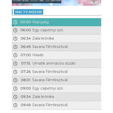
Utolsó adás: 2022. dec. 23. péntek
MAI TV MŰSOR
00:00
Képújság
06:00
Egy csipetnyi szó
06:34
Zalai krónika
06:49
Savaria Filmfesztivál
07:00
Híradó
07:15
Umatik animációs stúdió
07:26
Savaria Filmfesztivál
08:01
Savaria Filmfesztivál
09:00
Egy csipetnyi szó
09:34
Zalai krónika
09:49
Savaria Filmfesztivál