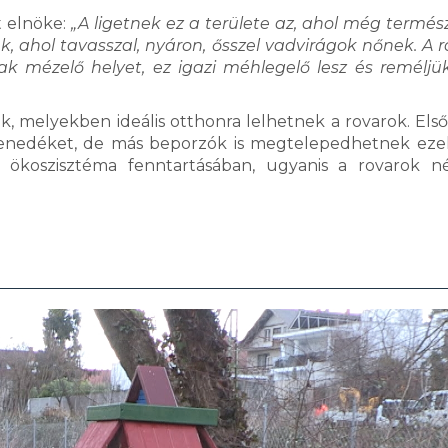
t elnöke:
„A ligetnek ez a területe az, ahol még termés
, ahol tavasszal, nyáron, ősszel vadvirágok nőnek. A r
k mézelő helyet, ez igazi méhlegelő lesz és reméljü
k, melyekben ideális otthonra lelhetnek a rovarok. Els
enedéket, de más beporzók is megtelepedhetnek ez
s ökoszisztéma fenntartásában, ugyanis a rovarok n