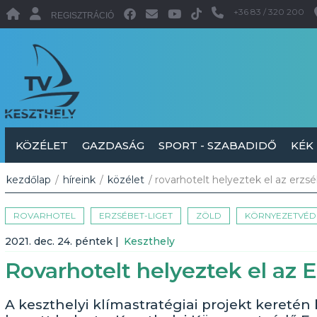
+36 83 / 320 200
REGISZTRÁCIÓ
KÖZÉLET
GAZDASÁG
SPORT - SZABADIDŐ
KÉK
kezdőlap
/
híreink
/
közélet
/ rovarhotelt helyeztek el az erzs
ROVARHOTEL
ERZSÉBET-LIGET
ZÖLD
KÖRNYEZETVÉD
2021. dec. 24. péntek
|
Keszthely
Rovarhotelt helyeztek el az 
A keszthelyi klímastratégiai projekt keretén