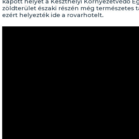
kapott helyet a Keszthelyi Környezetvédő Eg
zöldterület északi részén még természetes t
ezért helyezték ide a rovarhotelt.