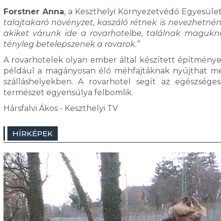
Forstner Anna
, a Keszthelyi Környezetvédő Egyesüle
talajtakaró növényzet, kaszáló rétnek is nevezhetnénk
akiket várunk ide a rovarhotelbe, találnak magukna
tényleg betelepszenek a rovarok.”
A rovarhotelek olyan ember által készített építménye
például a magányosan élő méhfajtáknak nyújthat m
szálláshelyekben. A rovarhotel segít az egészsége
természet egyensúlya felbomlik.
Hársfalvi Ákos - Keszthelyi TV
HÍRKÉPEK