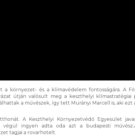
t a környezet- és a klímavédelem fontosságára. A Fő
yázat útján valósult meg a keszthelyi klímastratégiai 
hattak a művészek, így tett Murányi Marcell is, aki ezt 
thonát. A Keszthelyi Környezetvédő Egyesület java
st, végül ingyen adta oda azt a budapesti művész
et tagjai a rovarhotelt.