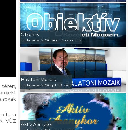
Objektív
Utolsó adás: 2026. aug. 13. csütörtök
Balatoni Mozaik
Utolsó adás: 2026. júl. 28. kedd
 téren,
projekt
a sokak
solta a
.A VÜZ
Aktív Aranykor