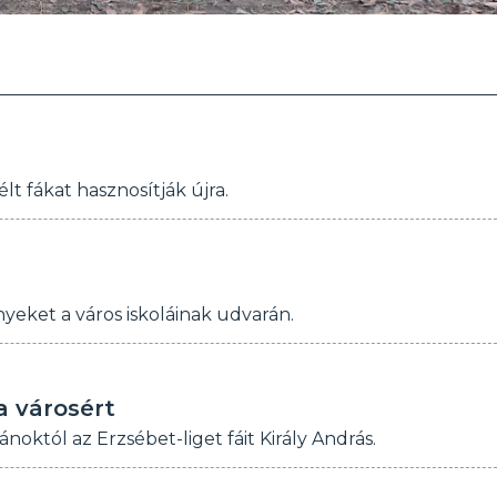
lt fákat hasznosítják újra.
eket a város iskoláinak udvarán.
a városért
októl az Erzsébet-liget fáit Király András.