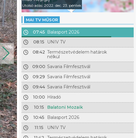
Utolsó adás: 2022. dec. 23. péntek
MAI TV MŰSOR
07:45
Balasport 2026
08:15
UNIV TV
08:42
Természetvédelem határok
nélkül
09:00
Savaria Filmfesztivál
09:29
Savaria Filmfesztivál
09:44
Savaria Filmfesztivál
10:00
Híradó
10:15
Balatoni Mozaik
10:45
Balasport 2026
11:15
UNIV TV
11:42
Természetvédelem határok