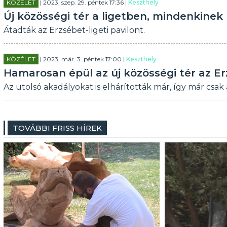
KÖZÉLET
| 2023. szep. 29. péntek 17:36 |
Keszthely
Új közösségi tér a ligetben, mindenkinek
Átadták az Erzsébet-ligeti pavilont.
KÖZÉLET
| 2023. már. 3. péntek 17:00 |
Keszthely
Hamarosan épül az új közösségi tér az E
Az utolsó akadályokat is elhárították már, így már csak a
TOVÁBBI FRISS HÍREK