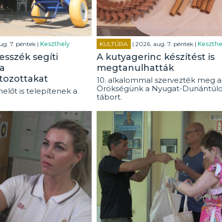
ug. 7. péntek |
Keszthely
KULTÚRA
| 2026. aug. 7. péntek |
Keszthe
esszék segíti
A kutyagerinc készítést is
a
megtanulhatták
tozottakat
10. alkalommal szervezték meg a
Örökségünk a Nyugat-Dunántúl
előt is telepítenek a
tábort.