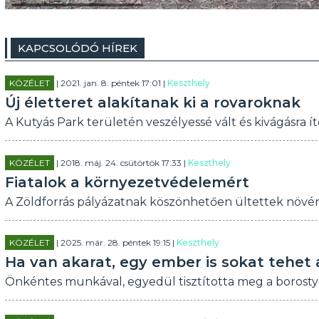
KAPCSOLÓDÓ HÍREK
KÖZÉLET
| 2021. jan. 8. péntek 17:01 |
Keszthely
Új életteret alakítanak ki a rovaroknak
A Kutyás Park területén veszélyessé vált és kivágásra íté
KÖZÉLET
| 2018. máj. 24. csütörtök 17:33 |
Keszthely
Fiatalok a környezetvédelemért
A Zöldforrás pályázatnak köszönhetően ültettek növény
KÖZÉLET
| 2025. már. 28. péntek 19:15 |
Keszthely
Ha van akarat, egy ember is sokat tehet 
Önkéntes munkával, egyedül tisztította meg a borostyán