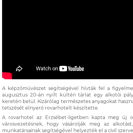
A képzőművészet segítségével hívták fel a figyelme
augusztus 20-án nyílt kültéri tárlat egy alkotói pál
keretén belül. Kizárólag természetes anyagokat használ
tetszését elnyerő rovarhotelt készítette.
A rovarhotel az Erzsébet-ligetben kapta meg új ot
városvezetésnek, hogy vásárolják meg az alkotá
munkatársainak segítségével helyezték el a civil szervez