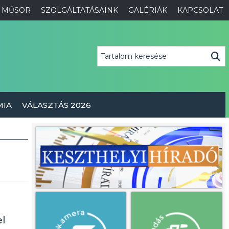
MŰSOR
SZOLGÁLTATÁSAINK
GALÉRIÁK
KAPCSOLAT
MIA
VÁLASZTÁS 2026
el