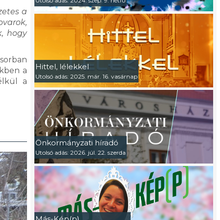
Utolsó adás: 2024. szep. 9. hétfő
zetes a
ovarok,
k, hogy
ősorban
Hittel, lélekkel
ekben a
Utolsó adás: 2025. már. 16. vasárnap
élkül a
Önkormányzati híradó
Utolsó adás: 2026. júl. 22. szerda
Más-Kép(p)