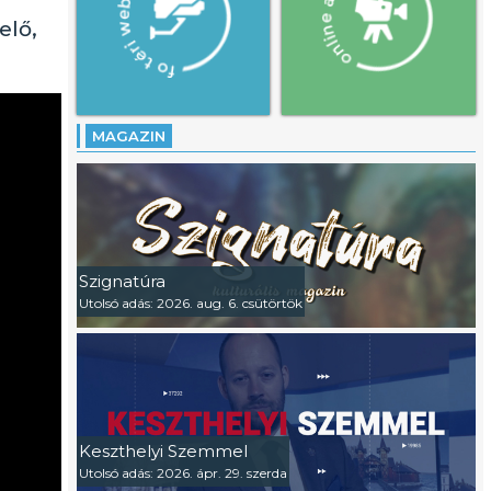
elő,
MAGAZIN
Szignatúra
Utolsó adás: 2026. aug. 6. csütörtök
Keszthelyi Szemmel
Utolsó adás: 2026. ápr. 29. szerda