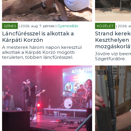
SZÍNES
| 2026. aug. 7. péntek |
Gyenesdiás
KÖZÉLET
| 2026. a
Láncfűrésszel is alkottak a
Strand kerek
Kárpáti Korzón
Keszthelyen 
mozgáskorlá
A mesterek három napon keresztül
alkottak a Kárpáti Korzó mögötti
Jövőre vízi beem
területen, többen láncfűrésszel.
Szigetfürdőre.