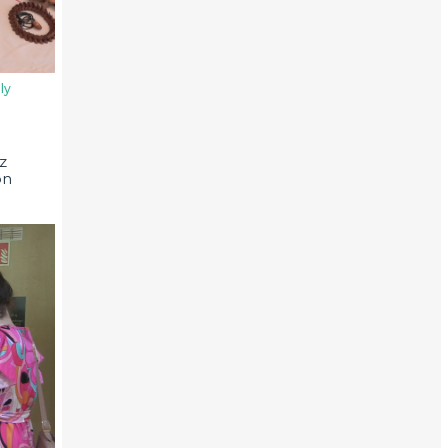
ly
z
on