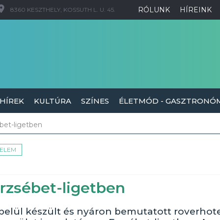
RÓLUNK
HÍREINK
8360 KESZTHELY, KOSSUTH L. U. 45.
 HÍREK
KULTÚRA
SZÍNES
ÉLETMÓD - GASZTRONÓ
ébet-ligetben
ELEM
Erzsébet-ligetben
 belül készült és nyáron bemutatott roverhot