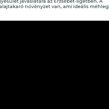
yesület javaslatára az Erzsébet-ligetben. A
alajtakaró növényzet van, ami ideális méhleg