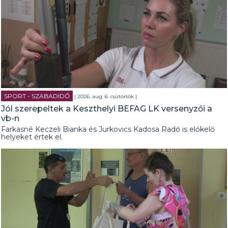
SPORT - SZABADIDŐ
| 2026. aug. 6. csütörtök |
Jól szerepeltek a Keszthelyi BEFAG LK versenyzői a
vb-n
Farkasné Keczeli Bianka és Jurkovics Kadosa Radó is előkelő
helyeket értek el.