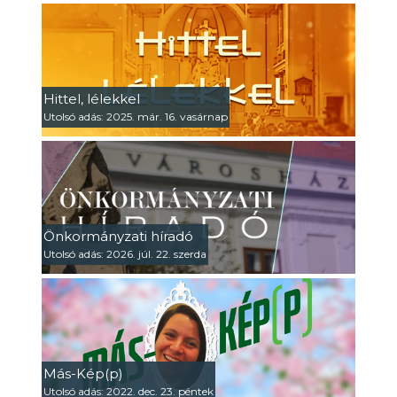
Hittel, lélekkel
Utolsó adás: 2025. már. 16. vasárnap
Önkormányzati híradó
Utolsó adás: 2026. júl. 22. szerda
Más-Kép(p)
Utolsó adás: 2022. dec. 23. péntek