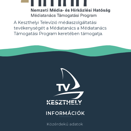
A Keszthelyi Televízió médiaszolgáltatási
tevékenységét a Médiatanács a Médiatanács
Támogatási Program keretében támogatja.
INFORMÁCIÓK
Közérdekű adatok