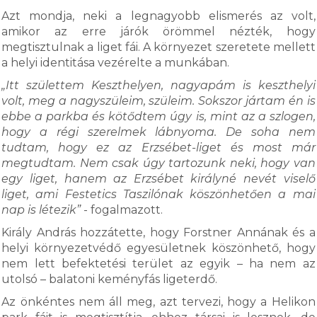
Azt mondja, neki a legnagyobb elismerés az volt,
amikor az erre járók örömmel nézték, hogy
megtisztulnak a liget fái. A környezet szeretete mellett
a helyi identitása vezérelte a munkában.
„Itt születtem Keszthelyen, nagyapám is keszthelyi
volt, meg a nagyszüleim, szüleim. Sokszor jártam én is
ebbe a parkba és kötődtem úgy is, mint az a szlogen,
hogy a régi szerelmek lábnyoma. De soha nem
tudtam, hogy ez az Erzsébet-liget és most már
megtudtam. Nem csak úgy tartozunk neki, hogy van
egy liget, hanem az Erzsébet királyné nevét viselő
liget, ami Festetics Taszilónak köszönhetően a mai
nap is létezik”
- fogalmazott.
Király András hozzátette, hogy Forstner Annának és a
helyi környezetvédő egyesületnek köszönhető, hogy
nem lett befektetési terület az egyik – ha nem az
utolsó – balatoni keményfás ligeterdő.
Az önkéntes nem áll meg, azt tervezi, hogy a Helikon