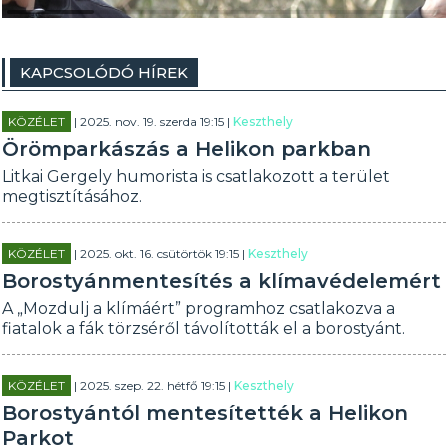
KAPCSOLÓDÓ HÍREK
KÖZÉLET
| 2025. nov. 19. szerda 19:15 |
Keszthely
Örömparkászás a Helikon parkban
Litkai Gergely humorista is csatlakozott a terület
megtisztításához.
KÖZÉLET
| 2025. okt. 16. csütörtök 19:15 |
Keszthely
Borostyánmentesítés a klímavédelemért
A „Mozdulj a klímáért” programhoz csatlakozva a
fiatalok a fák törzséről távolították el a borostyánt.
KÖZÉLET
| 2025. szep. 22. hétfő 19:15 |
Keszthely
Borostyántól mentesítették a Helikon
Parkot