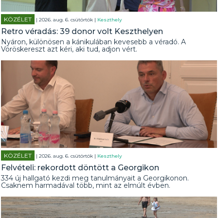
KÖZÉLET
| 2026. aug. 6. csütörtök |
Keszthely
Retro véradás: 39 donor volt Keszthelyen
Nyáron, különösen a kánikulában kevesebb a véradó. A
Vöröskereszt azt kéri, aki tud, adjon vért.
KÖZÉLET
| 2026. aug. 6. csütörtök |
Keszthely
Felvételi: rekordott döntött a Georgikon
334 új hallgató kezdi meg tanulmányait a Georgikonon.
Csaknem harmadával több, mint az elmúlt évben.