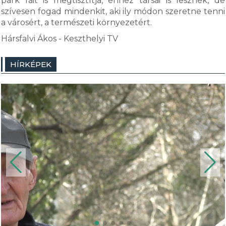
park fáit is megtisztítja, ehhez társai is lesznek, de
szívesen fogad mindenkit, aki ily módon szeretne tenni
a városért, a természeti környezetért.
Hársfalvi Ákos - Keszthelyi TV
HÍRKÉPEK