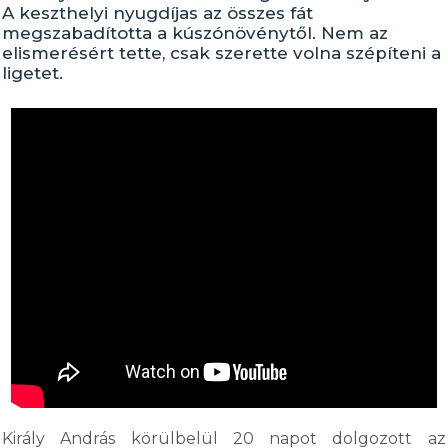
A keszthelyi nyugdíjas az összes fát
megszabadította a kúszónövénytől. Nem az
elismerésért tette, csak szerette volna szépíteni a
ligetet.
Király András körülbelül 20 napot dolgozott az