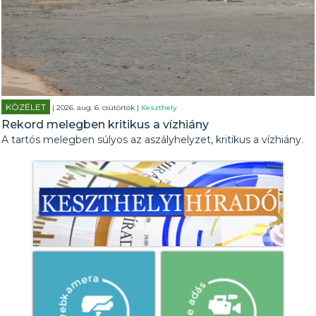
KÖZÉLET
| 2026. aug. 6. csütörtök |
Keszthely
Rekord melegben kritikus a vízhiány
A tartós melegben súlyos az aszályhelyzet, kritikus a vízhiány.