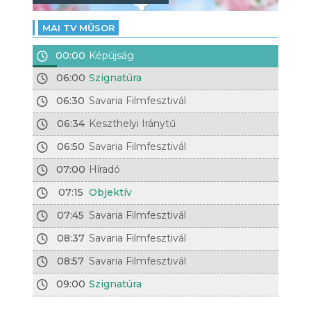
MAI TV MŰSOR
00:00
Képújság
06:00
Szignatúra
06:30
Savaria Filmfesztivál
06:34
Keszthelyi Iránytű
06:50
Savaria Filmfesztivál
07:00
Híradó
07:15
Objektív
07:45
Savaria Filmfesztivál
08:37
Savaria Filmfesztivál
08:57
Savaria Filmfesztivál
09:00
Szignatúra