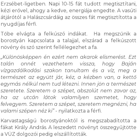
Erzsébet-ligetben. Napi 10-15 fát tudott megtisztítani,
kézi erővel, ahogy a kedve, energiája engedte. A vasúti
átjárótól a Halászcsárdáig az összes fát megtisztította a
nyugdíjas férfi.
Tőbe elvágta a felkúszó indákat. Ha megszűnik a
borostyán kapcsolata a talajjal, elszárad a felkúszott
növény és szó szerint fellélegezhet a fa.
„Különösképpen én ezért nem akarok elismerést. Ezt
talán onnét vezethetem vissza, hogy Baján
vízgazdálkodási szakon tanultam és a víz, meg a
természet az együtt jár, kéz, a kézben van, a kettő
egymás nélkül nem tud létezni. Innen jön a természet
szeretete. Szeretem a szépet, abszolút nem zavar az,
ha az utcán látok valamilyen szemetet, hogy
felvegyem. Szeretem a szépet, szeretem megnézni, ha
valami szépen néz ki”
- nyilatkozta a férfi.
Karvastagságú borostyánoktól is megszabadította a
fákat Király András. A leszedett növényt összegyűjtötte
a VÜZ dolgozói pedig elszállították.