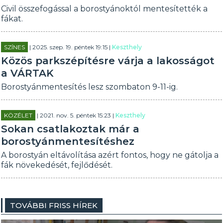
Civil összefogással a borostyánoktól mentesítették a
fákat.
SZÍNES
| 2025. szep. 19. péntek 19:15 |
Keszthely
Közös parkszépítésre várja a lakosságot
a VÁRTAK
Borostyánmentesítés lesz szombaton 9-11-ig.
KÖZÉLET
| 2021. nov. 5. péntek 15:23 |
Keszthely
Sokan csatlakoztak már a
borostyánmentesítéshez
A borostyán eltávolítása azért fontos, hogy ne gátolja a
fák növekedését, fejlődését.
TOVÁBBI FRISS HÍREK