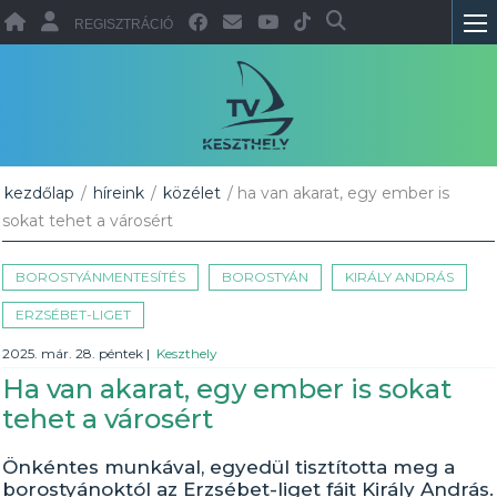
REGISZTRÁCIÓ
kezdőlap
/
híreink
/
közélet
/ ha van akarat, egy ember is
sokat tehet a városért
BOROSTYÁNMENTESÍTÉS
BOROSTYÁN
KIRÁLY ANDRÁS
ERZSÉBET-LIGET
2025. már. 28. péntek
|
Keszthely
Ha van akarat, egy ember is sokat
tehet a városért
Önkéntes munkával, egyedül tisztította meg a
borostyánoktól az Erzsébet-liget fáit Király András.