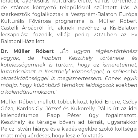
főrabbi, Gyenesdiás kulturális élete, Vállus története,
de számos környező településről született írás. A
szerkesztők foglalkoztak a Veszprém-Balaton Európa
Kulturális Fővárosa programmal is. Müller Róbert
Castelli Árpádról írt, akinek nevéhez a Kis-Balaton
lecsapolása fűződik, villája pedig 2021-ben az Év
Balatoni Háza lett.
Dr. Müller Róbert
:
„Én ugyan régész-történész
vagyok, de hobbim Keszthely története és
kötelességemnek is tartom, hogy az ismereteimet,
kutatásaimat a Keszthelyi közönséggel, a szélesebb
olvasóközönséggel is megismertessem. Ennek egyik
módja, hogy különböző témákat feldolgozok ezekben
a kalendáriumokban.”
Müller Róbert mellett többek közt Iglódi Endre, Cséby
Géza, Kardos Gy. József és Kukorelly Pál is írt az idei
kalendáriumba. Papp Péter úgy fogalmazott,
Keszthely és térsége bőven ad témát, ugyanakkor
Pelcz István hiánya és a kiadás egekbe szökő költségei
miatt még kérdéses, hogy lesz-e folytatás.