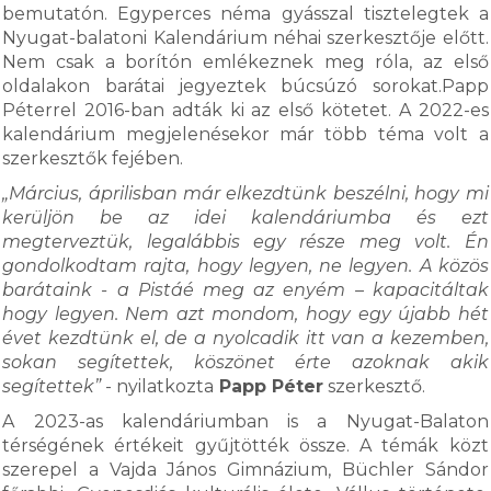
bemutatón. Egyperces néma gyásszal tisztelegtek a
Nyugat-balatoni Kalendárium néhai szerkesztője előtt.
Nem csak a borítón emlékeznek meg róla, az első
oldalakon barátai jegyeztek búcsúzó sorokat.Papp
Péterrel 2016-ban adták ki az első kötetet. A 2022-es
kalendárium megjelenésekor már több téma volt a
szerkesztők fejében.
„Március, áprilisban már elkezdtünk beszélni, hogy mi
kerüljön be az idei kalendáriumba és ezt
megterveztük, legalábbis egy része meg volt. Én
gondolkodtam rajta, hogy legyen, ne legyen. A közös
barátaink - a Pistáé meg az enyém – kapacitáltak
hogy legyen. Nem azt mondom, hogy egy újabb hét
évet kezdtünk el, de a nyolcadik itt van a kezemben,
sokan segítettek, köszönet érte azoknak akik
segítettek”
- nyilatkozta
Papp Péter
szerkesztő.
A 2023-as kalendáriumban is a Nyugat-Balaton
térségének értékeit gyűjtötték össze. A témák közt
szerepel a Vajda János Gimnázium, Büchler Sándor