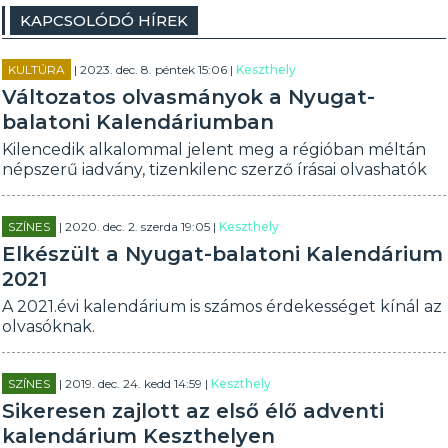
KAPCSOLÓDÓ HÍREK
KULTÚRA
| 2023. dec. 8. péntek 15:06 |
Keszthely
Változatos olvasmányok a Nyugat-
balatoni Kalendáriumban
Kilencedik alkalommal jelent meg a régióban méltán
népszerű iadvány, tizenkilenc szerző írásai olvashatók
SZÍNES
| 2020. dec. 2. szerda 19:05 |
Keszthely
Elkészült a Nyugat-balatoni Kalendárium
2021
A 2021.évi kalendárium is számos érdekességet kínál az
olvasóknak.
SZÍNES
| 2019. dec. 24. kedd 14:59 |
Keszthely
Sikeresen zajlott az első élő adventi
kalendárium Keszthelyen