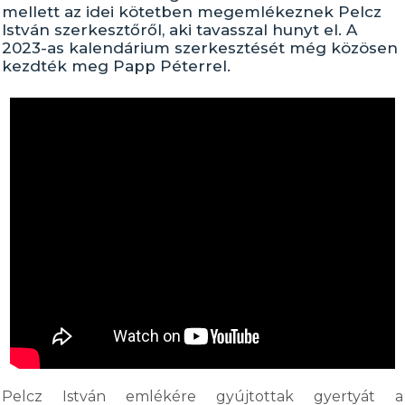
mellett az idei kötetben megemlékeznek Pelcz
István szerkesztőről, aki tavasszal hunyt el. A
2023-as kalendárium szerkesztését még közösen
kezdték meg Papp Péterrel.
Pelcz István emlékére gyújtottak gyertyát a