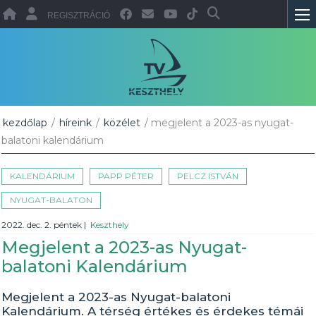
REGISZTRÁCIÓ
kezdőlap
/
híreink
/
közélet
/ megjelent a 2023-as nyugat-
balatoni kalendárium
KALENDÁRIUM
PAPP PÉTER
PELCZ ISTVÁN
NYUGAT-BALATON
2022. dec. 2. péntek
|
Keszthely
Megjelent a 2023-as Nyugat-
balatoni Kalendárium
Megjelent a 2023-as Nyugat-balatoni
Kalendárium. A térség értékes és érdekes témái