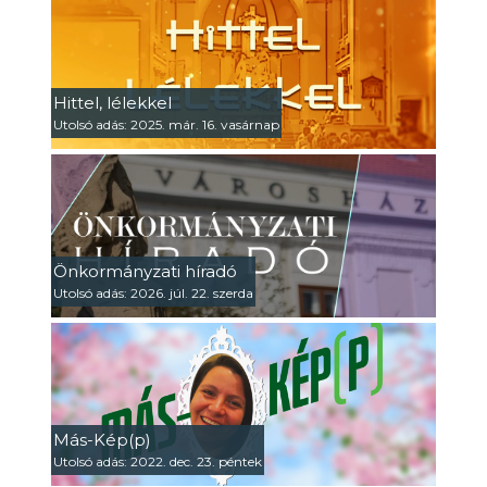
Hittel, lélekkel
Utolsó adás: 2025. már. 16. vasárnap
Önkormányzati híradó
Utolsó adás: 2026. júl. 22. szerda
Más-Kép(p)
Utolsó adás: 2022. dec. 23. péntek