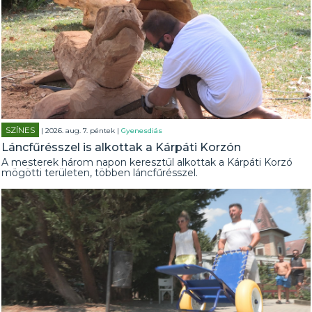
SZÍNES
| 2026. aug. 7. péntek |
Gyenesdiás
Láncfűrésszel is alkottak a Kárpáti Korzón
A mesterek három napon keresztül alkottak a Kárpáti Korzó
mögötti területen, többen láncfűrésszel.