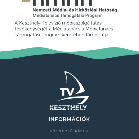
A Keszthelyi Televízió médiaszolgáltatási
tevékenységét a Médiatanács a Médiatanács
Támogatási Program keretében támogatja.
INFORMÁCIÓK
Közérdekű adatok