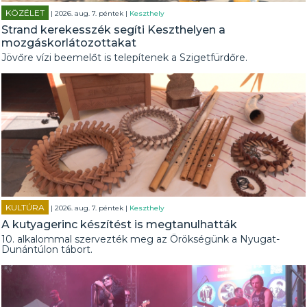
KÖZÉLET
| 2026. aug. 7. péntek |
Keszthely
Strand kerekesszék segíti Keszthelyen a
mozgáskorlátozottakat
Jövőre vízi beemelőt is telepítenek a Szigetfürdőre.
KULTÚRA
| 2026. aug. 7. péntek |
Keszthely
A kutyagerinc készítést is megtanulhatták
10. alkalommal szervezték meg az Örökségünk a Nyugat-
Dunántúlon tábort.