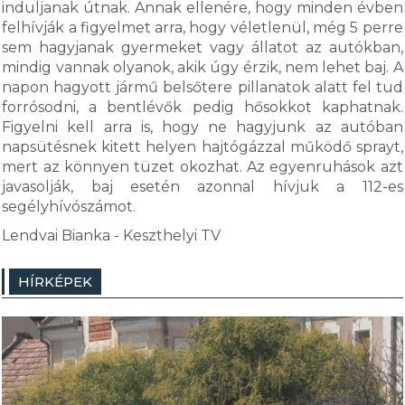
induljanak útnak. Annak ellenére, hogy minden évben
felhívják a figyelmet arra, hogy véletlenül, még 5 perre
sem hagyjanak gyermeket vagy állatot az autókban,
mindig vannak olyanok, akik úgy érzik, nem lehet baj. A
napon hagyott jármű belsőtere pillanatok alatt fel tud
forrósodni, a bentlévők pedig hősokkot kaphatnak.
Figyelni kell arra is, hogy ne hagyjunk az autóban
napsütésnek kitett helyen hajtógázzal működő sprayt,
mert az könnyen tüzet okozhat. Az egyenruhások azt
javasolják, baj esetén azonnal hívjuk a 112-es
segélyhívószámot.
Lendvai Bianka - Keszthelyi TV
HÍRKÉPEK