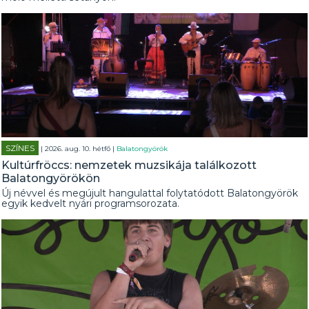
SZÍNES
| 2026. aug. 10. hétfő |
Balatongyörök
Kultúrfröccs: nemzetek muzsikája találkozott
Balatongyörökön
Új névvel és megújult hangulattal folytatódott Balatongyörök
egyik kedvelt nyári programsorozata.