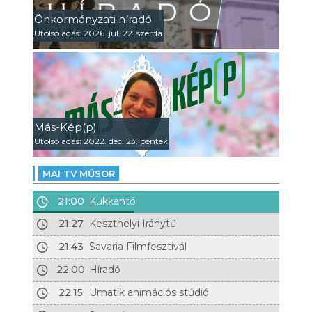
Önkormányzati híradó
Utolsó adás: 2026. júl. 22. szerda
Más-Kép(p)
Utolsó adás: 2022. dec. 23. péntek
MAI TV MŰSOR
21:00
Kukkantó
21:27
Keszthelyi Iránytű
21:43
Savaria Filmfesztivál
22:00
Híradó
22:15
Umatik animációs stúdió