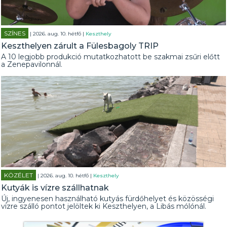
SZÍNES
| 2026. aug. 10. hétfő |
Keszthely
Keszthelyen zárult a Fülesbagoly TRIP
A 10 legjobb produkció mutatkozhatott be szakmai zsűri előtt
a Zenepavilonnál.
KÖZÉLET
| 2026. aug. 10. hétfő |
Keszthely
Kutyák is vízre szállhatnak
Új, ingyenesen használható kutyás fürdőhelyet és közösségi
vízre szálló pontot jelöltek ki Keszthelyen, a Libás mólónál.