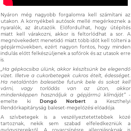
Nyáron még nagyobb forgalomra kell számítani az
utakon. A környékbeli autósok mellé megérkeznek a
nyaralók, az átutazók. Előfordulhat, hogy útépítés
miatt kell várakozni, akkor is feltorlódhat a sor. A
megnövekedett menetidő miatt több időt kell tölteni a
gépjárművekben, ezért nagyon fontos, hogy minden
indulás előtt felkészüljenek a sofőrök és az utasok erre
is.
„Ha gépkocsiba ülünk, akkor készítsünk be elegendő
vizet. Illetve a cukorbetegek cukros ételt, édességet.
Ha netalántán balesetbe futunk bele és sokat kell
várni, vagy torlódás van az úton, akkor
mindenképpen használjuk a gépjármű klímáját”
-
emelte ki
Dongó Norbert
a Keszthelyi
Rendőrkapitányság baleset-megelőzési előadója.
A szívbetegek is a veszélyeztetettebbek közé
tartoznak, nekik sem szabad elfeledkezniük a
gyógyszereikről. A rovarcsípésre allergiásoknak is