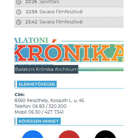
22:26
Sporttárs
22:59
Savaria Filmfesztivál
23:42
Savaria Filmfesztivál
Balatoni Krónika Archívum
ELÉRHETŐSÉGEK
Cím:
8360 Keszthely, Kossuth L. u. 45.
Telefon: 06 83 / 320 200
Mobil: 06 30 / 427 7341
KÖVESSEN MINKET