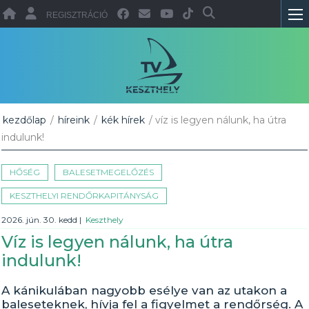
REGISZTRÁCIÓ
kezdőlap
/
híreink
/
kék hírek
/ víz is legyen nálunk, ha útra
indulunk!
HŐSÉG
BALESETMEGELŐZÉS
KESZTHELYI RENDŐRKAPITÁNYSÁG
2026. jún. 30. kedd
|
Keszthely
Víz is legyen nálunk, ha útra
indulunk!
A kánikulában nagyobb esélye van az utakon a
baleseteknek, hívja fel a figyelmet a rendőrség. A