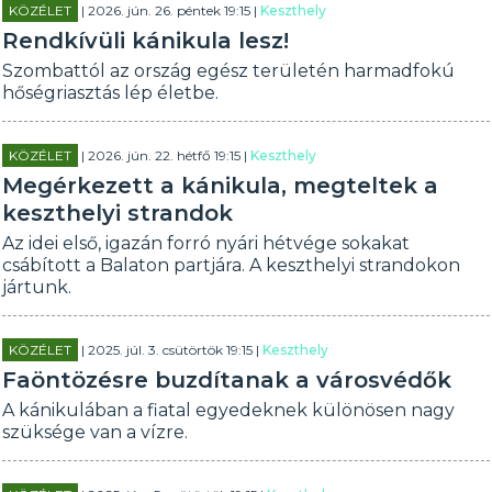
KÖZÉLET
| 2026. jún. 26. péntek 19:15 |
Keszthely
Rendkívüli kánikula lesz!
Szombattól az ország egész területén harmadfokú
hőségriasztás lép életbe.
KÖZÉLET
| 2026. jún. 22. hétfő 19:15 |
Keszthely
Megérkezett a kánikula, megteltek a
keszthelyi strandok
Az idei első, igazán forró nyári hétvége sokakat
csábított a Balaton partjára. A keszthelyi strandokon
jártunk.
KÖZÉLET
| 2025. júl. 3. csütörtök 19:15 |
Keszthely
Faöntözésre buzdítanak a városvédők
A kánikulában a fiatal egyedeknek különösen nagy
szüksége van a vízre.