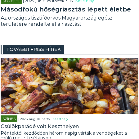
KÖZÉLET
| 2025. jún. 5. csütörtök 19:15 |
Keszthely
Másodfokú hőségriasztás lépett életbe
Az országos tisztifőorvos Magyarország egész
területére rendelte el a riasztást.
TOVÁBBI FRISS HÍREK
SZÍNES
| 2026. aug. 10. hétfő |
Keszthely
Csülökparádé volt Keszthelyen
Péntektől kezdődően három napig várták a vendégeket a
móló melletti sétányon.