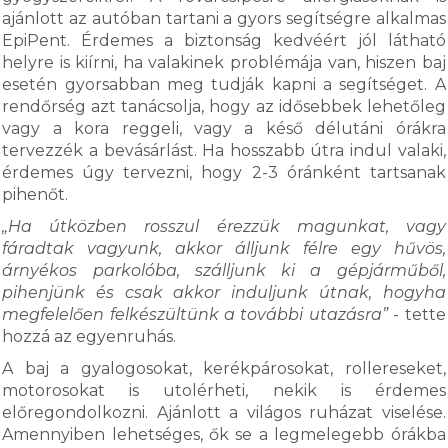
ajánlott az autóban tartani a gyors segítségre alkalmas
EpiPent. Érdemes a biztonság kedvéért jól látható
helyre is kiírni, ha valakinek problémája van, hiszen baj
esetén gyorsabban meg tudják kapni a segítséget. A
rendőrség azt tanácsolja, hogy az idősebbek lehetőleg
vagy a kora reggeli, vagy a késő délutáni órákra
tervezzék a bevásárlást. Ha hosszabb útra indul valaki,
érdemes úgy tervezni, hogy 2-3 óránként tartsanak
pihenőt.
„Ha útközben rosszul érezzük magunkat, vagy
fáradtak vagyunk, akkor álljunk félre egy hűvös,
árnyékos parkolóba, szálljunk ki a gépjárműből,
pihenjünk és csak akkor induljunk útnak, hogyha
megfelelően felkészültünk a további utazásra”
- tette
hozzá az egyenruhás.
A baj a gyalogosokat, kerékpárosokat, rollereseket,
motorosokat is utolérheti, nekik is érdemes
előregondolkozni. Ajánlott a világos ruházat viselése.
Amennyiben lehetséges, ők se a legmelegebb órákba