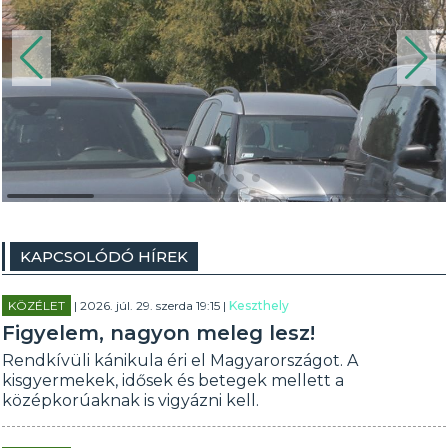
KAPCSOLÓDÓ HÍREK
KÖZÉLET
| 2026. júl. 29. szerda 19:15 |
Keszthely
Figyelem, nagyon meleg lesz!
Rendkívüli kánikula éri el Magyarországot. A
kisgyermekek, idősek és betegek mellett a
középkorúaknak is vigyázni kell.