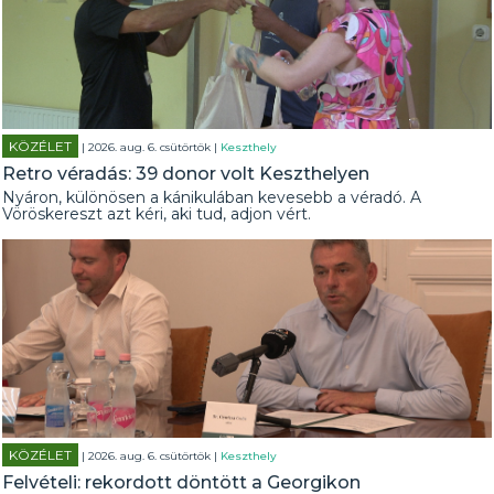
KÖZÉLET
| 2026. aug. 6. csütörtök |
Keszthely
Retro véradás: 39 donor volt Keszthelyen
Nyáron, különösen a kánikulában kevesebb a véradó. A
Vöröskereszt azt kéri, aki tud, adjon vért.
KÖZÉLET
| 2026. aug. 6. csütörtök |
Keszthely
Felvételi: rekordott döntött a Georgikon