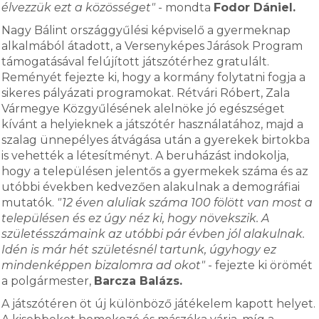
élvezzük ezt a közösséget"
- mondta
Fodor Dániel.
Nagy Bálint országgyűlési képviselő a gyermeknap
alkalmából átadott, a Versenyképes Járások Program
támogatásával felújított játszótérhez gratulált.
Reményét fejezte ki, hogy a kormány folytatni fogja a
sikeres pályázati programokat. Rétvári Róbert, Zala
Vármegye Közgyűlésének alelnöke jó egészséget
kívánt a helyieknek a játszótér használatához, majd a
szalag ünnepélyes átvágása után a gyerekek birtokba
is vehették a létesítményt. A beruházást indokolja,
hogy a településen jelentős a gyermekek száma és az
utóbbi években kedvezően alakulnak a demográfiai
mutatók.
"12 éven aluliak száma 100 fölött van most a
településen és ez úgy néz ki, hogy növekszik. A
születésszámaink az utóbbi pár évben jól alakulnak.
Idén is már hét születésnél tartunk, úgyhogy ez
mindenképpen bizalomra ad okot"
- fejezte ki örömét
a polgármester,
Barcza Balázs.
A játszótéren öt új különböző játékelem kapott helyet.