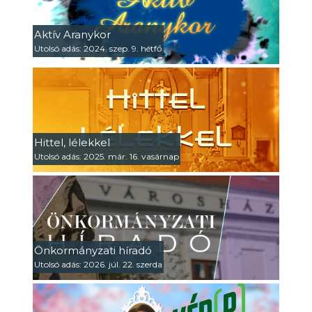
Aktív Aranykor
Utolsó adás: 2024. szep. 9. hétfő
Hittel, lélekkel
Utolsó adás: 2025. már. 16. vasárnap
Önkormányzati híradó
Utolsó adás: 2026. júl. 22. szerda