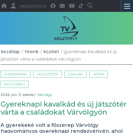
REGISZTRÁCIÓ
kezdőlap
/
híreink
/
közélet
/ gyereknapi kavalkád és új
játszótér várta a családokat várvölgyön
GYEREKNAP
JÁTSZÓTÉR
CSALÁD
JÁTÉK
KÖZÖSSÉG
2026. jún. 3. szerda
|
Várvölgy
Gyereknapi kavalkád és új játszótér
várta a családokat Várvölgyön
A gyerekeké volt a főszerep Várvölgy
hagyományos gyereknapi rendezvényén, ahol