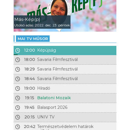
Más-Kép(p)
Utolsó adás: 2022. dec. 23. péntek
MAI TV MŰSOR
12:00
Képújság
18:00
Savaria Filmfesztivál
18:29
Savaria Filmfesztivál
18:44
Savaria Filmfesztivál
19:00
Híradó
19:15
Balatoni Mozaik
19:45
Balasport 2026
20:15
UNIV TV
20:42
Természetvédelem határok