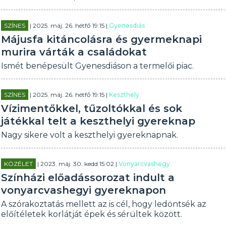
SZÍNES
| 2025. máj. 26. hétfő 19:15 |
Gyenesdiás
Májusfa kitáncolásra és gyermeknapi
murira várták a családokat
Ismét benépesült Gyenesdiáson a termelői piac.
SZÍNES
| 2025. máj. 26. hétfő 19:15 |
Keszthely
Vízimentőkkel, tűzoltókkal és sok
játékkal telt a keszthelyi gyereknap
Nagy sikere volt a keszthelyi gyereknapnak.
KÖZÉLET
| 2023. máj. 30. kedd 15:02 |
Vonyarcvashegy
Színházi előadássorozat indult a
vonyarcvashegyi gyereknapon
A szórakoztatás mellett az is cél, hogy ledöntsék az
előítéletek korlátját épek és sérültek között.