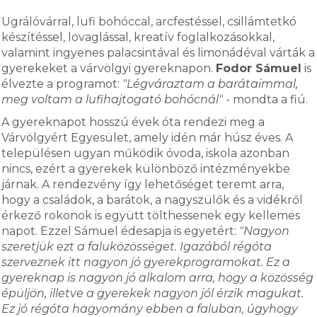
Ugrálóvárral, lufi bohóccal, arcfestéssel, csillámtetkó
készítéssel, lovaglással, kreatív foglalkozásokkal,
valamint ingyenes palacsintával és limonádéval várták a
gyerekeket a várvölgyi gyereknapon.
Fodor Sámuel
is
élvezte a programot:
"Légváraztam a barátaimmal,
meg voltam a lufihajtogató bohócnál"
- mondta a fiú.
A gyereknapot hosszú évek óta rendezi meg a
Várvölgyért Egyesület, amely idén már húsz éves. A
településen ugyan működik óvoda, iskola azonban
nincs, ezért a gyerekek különböző intézményekbe
járnak. A rendezvény így lehetőséget teremt arra,
hogy a családok, a barátok, a nagyszülők és a vidékről
érkező rokonok is együtt tölthessenek egy kellemes
napot. Ezzel Sámuel édesapja is egyetért:
"Nagyon
szeretjük ezt a faluközösséget. Igazából régóta
szerveznek itt nagyon jó gyerekprogramokat. Ez a
gyereknap is nagyon jó alkalom arra, hogy a közösség
épüljön, illetve a gyerekek nagyon jól érzik magukat.
Ez jó régóta hagyomány ebben a faluban, úgyhogy