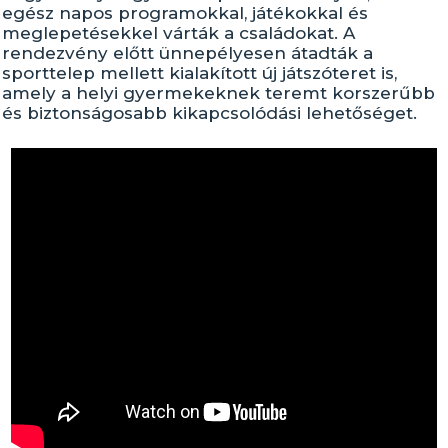
egész napos programokkal, játékokkal és
meglepetésekkel várták a családokat. A
rendezvény előtt ünnepélyesen átadták a
sporttelep mellett kialakított új játszóteret is,
amely a helyi gyermekeknek teremt korszerűbb
és biztonságosabb kikapcsolódási lehetőséget.