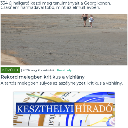
334 új hallgató kezdi meg tanulmányait a Georgikonon.
Csaknem harmadával több, mint az elmúlt évben.
KÖZÉLET
| 2026. aug. 6. csütörtök |
Keszthely
Rekord melegben kritikus a vízhiány
A tartós melegben súlyos az aszályhelyzet, kritikus a vízhiány.