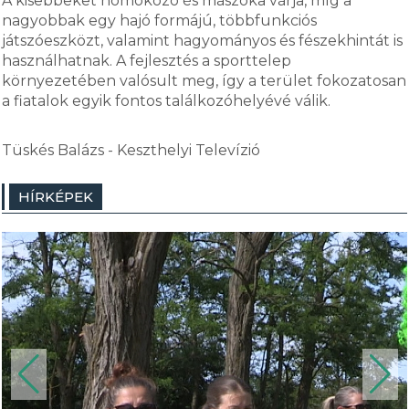
A kisebbeket homokozó és mászóka várja, míg a
nagyobbak egy hajó formájú, többfunkciós
játszóeszközt, valamint hagyományos és fészekhintát is
használhatnak. A fejlesztés a sporttelep
környezetében valósult meg, így a terület fokozatosan
a fiatalok egyik fontos találkozóhelyévé válik.
Tüskés Balázs - Keszthelyi Televízió
HÍRKÉPEK