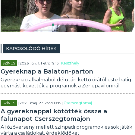
KAPCSOLÓDÓ HÍREK
SZÍNES
| 2026. jún. 1. hétfő 19:15 |
Keszthely
Gyereknap a Balaton-parton
Gyereknap alkalmából délután kettő órától este hatig
egymást követték a programok a Zenepavilonnál.
SZÍNES
| 2025. máj. 27. kedd 19:15 |
Cserszegtomaj
A gyereknappal kötötték össze a
falunapot Cserszegtomajon
A főzőverseny mellett színpadi programok és sok játék
várta a családokat, érdeklődőket.