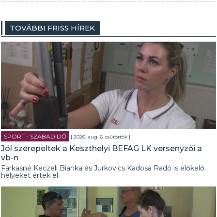
TOVÁBBI FRISS HÍREK
SPORT - SZABADIDŐ
| 2026. aug. 6. csütörtök |
Jól szerepeltek a Keszthelyi BEFAG LK versenyzői a
vb-n
Farkasné Keczeli Bianka és Jurkovics Kadosa Radó is előkelő
helyeket értek el.