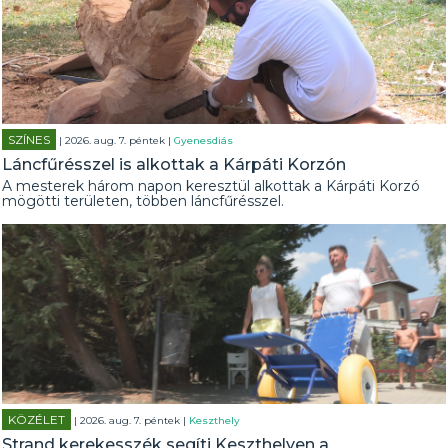
SZÍNES
| 2026. aug. 7. péntek |
Gyenesdiás
Láncfűrésszel is alkottak a Kárpáti Korzón
A mesterek három napon keresztül alkottak a Kárpáti Korzó
mögötti területen, többen láncfűrésszel.
KÖZÉLET
| 2026. aug. 7. péntek |
Keszthely
Strand kerekesszék segíti Keszthelyen a