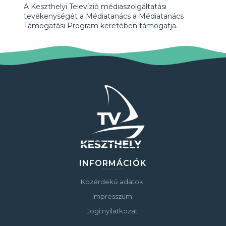
A Keszthelyi Televízió médiaszolgáltatási
tevékenységét a Médiatanács a Médiatanács
Támogatási Program keretében támogatja.
INFORMÁCIÓK
Közérdekű adatok
Impresszum
Jogi nyilatkozat