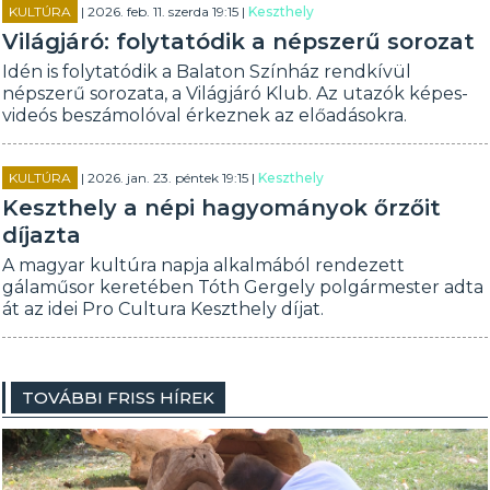
KULTÚRA
| 2026. feb. 11. szerda 19:15 |
Keszthely
Világjáró: folytatódik a népszerű sorozat
Idén is folytatódik a Balaton Színház rendkívül
népszerű sorozata, a Világjáró Klub. Az utazók képes-
videós beszámolóval érkeznek az előadásokra.
KULTÚRA
| 2026. jan. 23. péntek 19:15 |
Keszthely
Keszthely a népi hagyományok őrzőit
díjazta
A magyar kultúra napja alkalmából rendezett
gálaműsor keretében Tóth Gergely polgármester adta
át az idei Pro Cultura Keszthely díjat.
TOVÁBBI FRISS HÍREK