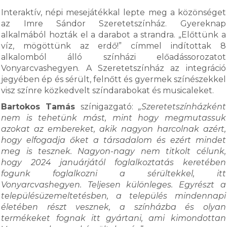
Interaktív, népi mesejátékkal lepte meg a közönséget
az Imre Sándor Szeretetszínház. Gyereknap
alkalmából hozták el a darabot a strandra. „Előttünk a
víz, mögöttünk az erdő!” címmel indítottak 8
alkalomból álló színházi előadássorozatot
Vonyarcvashegyen. A Szeretetszínház az integráció
jegyében ép és sérült, felnőtt és gyermek színészekkel
visz színre közkedvelt színdarabokat és musicaleket.
Bartokos Tamás
színigazgató:
„Szeretetszínházként
nem is tehetünk mást, mint hogy megmutassuk
azokat az embereket, akik nagyon harcolnak azért,
hogy elfogadja őket a társadalom és ezért mindet
meg is tesznek. Nagyon-nagy nem titkolt célunk,
hogy 2024 januárjától foglalkoztatás keretében
fogunk foglalkozni a sérültekkel, itt
Vonyarcvashegyen. Teljesen különleges. Egyrészt a
településüzemeltetésben, a település mindennapi
életében részt vesznek, a színházba és olyan
termékeket fognak itt gyártani, ami kimondottan