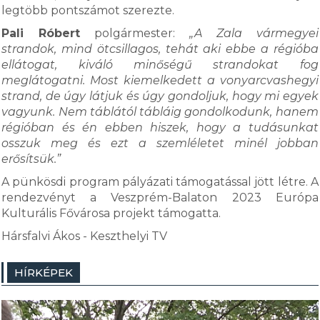
legtöbb pontszámot szerezte.
Pali Róbert
polgármester:
„A Zala vármegyei
strandok, mind ötcsillagos, tehát aki ebbe a régióba
ellátogat, kiváló minőségű strandokat fog
meglátogatni. Most kiemelkedett a vonyarcvashegyi
strand, de úgy látjuk és úgy gondoljuk, hogy mi egyek
vagyunk. Nem táblától tábláig gondolkodunk, hanem
régióban és én ebben hiszek, hogy a tudásunkat
osszuk meg és ezt a szemléletet minél jobban
erősítsük.”
A pünkösdi program pályázati támogatással jött létre. A
rendezvényt a Veszprém-Balaton 2023 Európa
Kulturális Fővárosa projekt támogatta.
Hársfalvi Ákos - Keszthelyi TV
HÍRKÉPEK