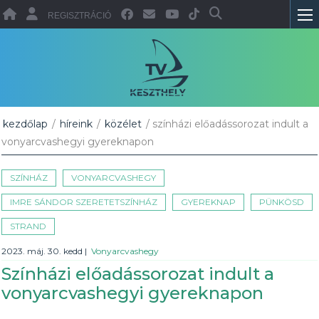
REGISZTRÁCIÓ
kezdőlap
/
híreink
/
közélet
/ színházi előadássorozat indult a
vonyarcvashegyi gyereknapon
SZÍNHÁZ
VONYARCVASHEGY
IMRE SÁNDOR SZERETETSZÍNHÁZ
GYEREKNAP
PÜNKÖSD
STRAND
2023. máj. 30. kedd
|
Vonyarcvashegy
Színházi előadássorozat indult a
vonyarcvashegyi gyereknapon