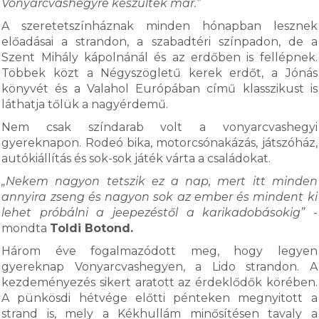
Vonyarcvashegyre készültek már.”
A szeretetszínháznak minden hónapban lesznek
előadásai a strandon, a szabadtéri színpadon, de a
Szent Mihály kápolnánál és az erdőben is fellépnek.
Többek közt a Négyszögletű kerek erdőt, a Jónás
könyvét és a Valahol Európában című klasszikust is
láthatja tőlük a nagyérdemű.
Nem csak színdarab volt a vonyarcvashegyi
gyereknapon. Rodeó bika, motorcsónakázás, játszóház,
autókiállítás és sok-sok játék várta a családokat.
„Nekem nagyon tetszik ez a nap, mert itt minden
annyira zseng és nagyon sok az ember és mindent ki
lehet próbálni a jeepezéstől a karikadobásokig”
-
mondta
Toldi Botond.
Három éve fogalmazódott meg, hogy legyen
gyereknap Vonyarcvashegyen, a Lido strandon. A
kezdeményezés sikert aratott az érdeklődők körében.
A pünkösdi hétvége előtti pénteken megnyitott a
strand is, mely a Kékhullám minősítésen tavaly a