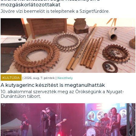
mozgáskorlátozottakat
Jövőre vízi beemelőt is telepítenek a Szigetfürdőre.
KULTÚRA
| 2026. aug. 7. péntek |
Keszthely
A kutyagerinc készítést is megtanulhatták
10. alkalommal szervezték meg az Örökségünk a Nyugat-
Dunántúlon tábort.