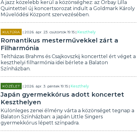
A jazz közelebb kerül a közönséghez: az Orbay Lilla
Quintettel új koncertsorozat indult a Goldmark Károly
Művelődési Központ szervezésében.
KULTÚRA
| 2026. ápr. 23. csütörtök 19:15 |
Keszthely
Romantikus mesterművekkel zárt a
Filharmónia
Teltházas Brahms és Csajkovszkij koncerttel ért véget a
keszthelyi filharmónia idei bérlete a Balaton
Színházban.
KÖZÉLET
| 2026. ápr. 3. péntek 19:15 |
Keszthely
Japán gyermekkórus adott koncertet
Keszthelyen
Különleges zenei élmény várta a közönséget tegnap a
Balaton Színházban: a japán Little Singers
gyermekkórus lépett színpadra.