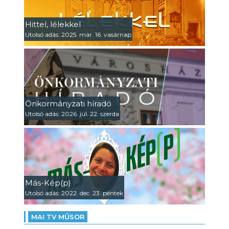
Hittel, lélekkel
Utolsó adás: 2025. már. 16. vasárnap
Önkormányzati híradó
Utolsó adás: 2026. júl. 22. szerda
Más-Kép(p)
Utolsó adás: 2022. dec. 23. péntek
MAI TV MŰSOR