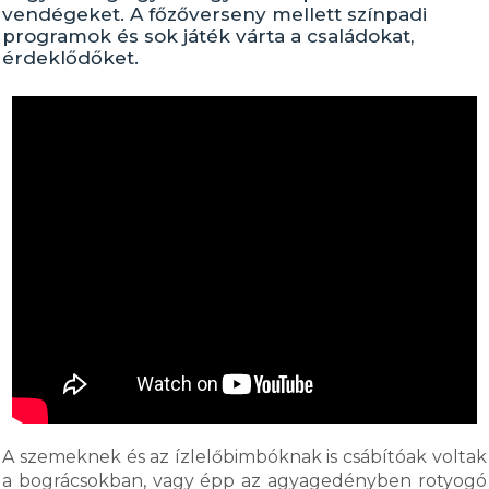
vendégeket. A főzőverseny mellett színpadi
programok és sok játék várta a családokat,
érdeklődőket.
A szemeknek és az ízlelőbimbóknak is csábítóak voltak
a bográcsokban, vagy épp az agyagedényben rotyogó