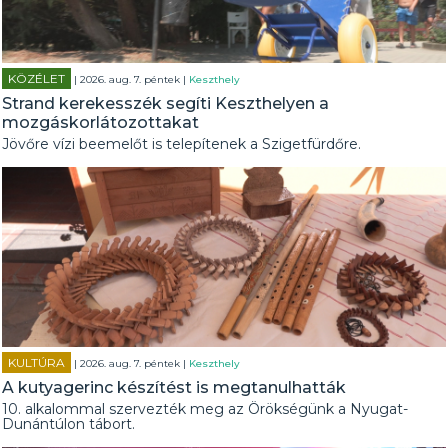
KÖZÉLET
| 2026. aug. 7. péntek |
Keszthely
Strand kerekesszék segíti Keszthelyen a
mozgáskorlátozottakat
Jövőre vízi beemelőt is telepítenek a Szigetfürdőre.
KULTÚRA
| 2026. aug. 7. péntek |
Keszthely
A kutyagerinc készítést is megtanulhatták
10. alkalommal szervezték meg az Örökségünk a Nyugat-
Dunántúlon tábort.