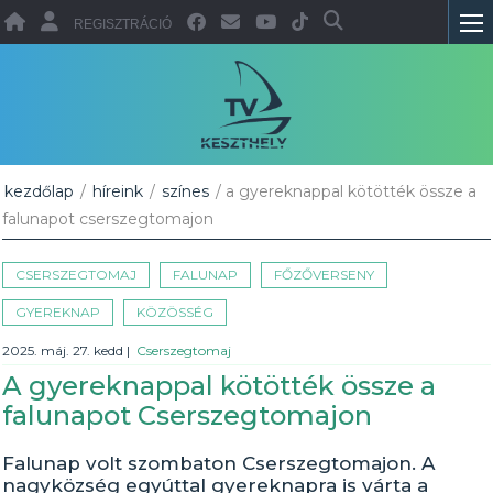
REGISZTRÁCIÓ
kezdőlap
/
híreink
/
színes
/ a gyereknappal kötötték össze a
falunapot cserszegtomajon
CSERSZEGTOMAJ
FALUNAP
FŐZŐVERSENY
GYEREKNAP
KÖZÖSSÉG
2025. máj. 27. kedd
|
Cserszegtomaj
A gyereknappal kötötték össze a
falunapot Cserszegtomajon
Falunap volt szombaton Cserszegtomajon. A
nagyközség egyúttal gyereknapra is várta a