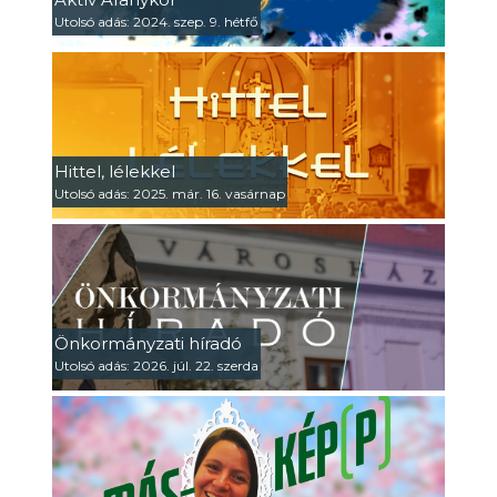
Utolsó adás: 2024. szep. 9. hétfő
Hittel, lélekkel
Utolsó adás: 2025. már. 16. vasárnap
Önkormányzati híradó
Utolsó adás: 2026. júl. 22. szerda