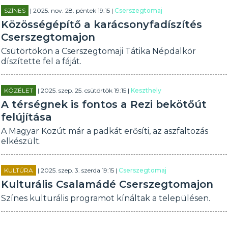
SZÍNES
| 2025. nov. 28. péntek 19:15 |
Cserszegtomaj
Közösségépítő a karácsonyfadíszítés
Cserszegtomajon
Csütörtökön a Cserszegtomaji Tátika Népdalkör
díszítette fel a fáját.
KÖZÉLET
| 2025. szep. 25. csütörtök 19:15 |
Keszthely
A térségnek is fontos a Rezi bekötőút
felújítása
A Magyar Közút már a padkát erősíti, az aszfaltozás
elkészült.
KULTÚRA
| 2025. szep. 3. szerda 19:15 |
Cserszegtomaj
Kulturális Csalamádé Cserszegtomajon
Színes kulturális programot kínáltak a településen.