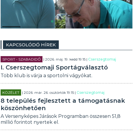
KAPCSOLÓDÓ HÍREK
SPORT - SZABADIDŐ
| 2026. máj. 19. kedd 19:15 |
Cserszegtomaj
I. Cserszegtomaji Sportágválasztó
Több klub is várja a sportolni vágyókat.
KÖZÉLET
| 2026. már. 26. csütörtök 19:15 |
Cserszegtomaj
8 település fejlesztett a támogatásnak
köszönhetően
A Versenyképes Járások Programban összesen 51,8
millió forintot nyertek el.