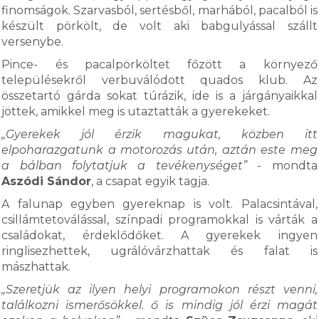
finomságok. Szarvasból, sertésből, marhából, pacalból is
készült pörkölt, de volt aki babgulyással szállt
versenybe.
Pince- és pacalpörköltet főzött a környező
településekről verbuválódott quados klub. Az
összetartó gárda sokat túrázik, ide is a járgányaikkal
jöttek, amikkel meg is utaztatták a gyerekeket.
„Gyerekek jól érzik magukat, közben itt
elpoharazgatunk a motorozás után, aztán este meg
a bálban folytatjuk a tevékenységet”
- mondta
Aszódi Sándor
, a csapat egyik tagja.
A falunap egyben gyereknap is volt. Palacsintával,
csillámtetoválással, színpadi programokkal is várták a
családokat, érdeklődőket. A gyerekek ingyen
ringlisezhettek, ugrálóvárzhattak és falat is
mászhattak.
„Szeretjük az ilyen helyi programokon részt venni,
találkozni ismerősökkel. ő is mindig jól érzi magát