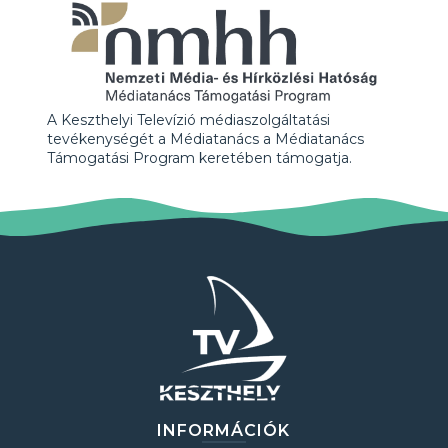
A Keszthelyi Televízió médiaszolgáltatási
tevékenységét a Médiatanács a Médiatanács
Támogatási Program keretében támogatja.
INFORMÁCIÓK