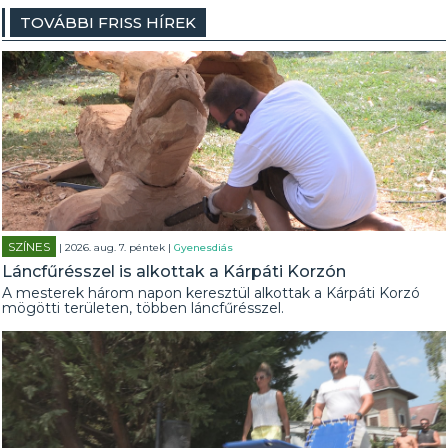
TOVÁBBI FRISS HÍREK
SZÍNES
| 2026. aug. 7. péntek |
Gyenesdiás
Láncfűrésszel is alkottak a Kárpáti Korzón
A mesterek három napon keresztül alkottak a Kárpáti Korzó
mögötti területen, többen láncfűrésszel.