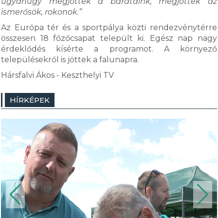
ugyanúgy megjöttek a barátaink, megjöttek az
ismerősök, rokonok.”
Az Európa tér és a sportpálya közti rendezvénytérre
összesen 18 főzőcsapat települt ki. Egész nap nagy
érdeklődés kísérte a programot. A környező
településekről is jöttek a falunapra.
Hársfalvi Ákos - Keszthelyi TV
HÍRKÉPEK