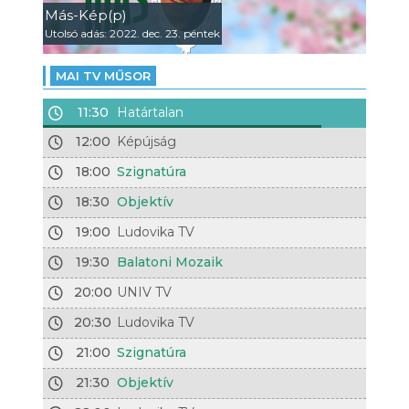
Más-Kép(p)
Utolsó adás: 2022. dec. 23. péntek
MAI TV MŰSOR
11:30
Határtalan
12:00
Képújság
18:00
Szignatúra
18:30
Objektív
19:00
Ludovika TV
19:30
Balatoni Mozaik
20:00
UNIV TV
20:30
Ludovika TV
21:00
Szignatúra
21:30
Objektív