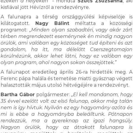
ezeken a helyeken”
- mondta
Szücs Zsuzsanna
, aki
kisfiával jött Hévízről a rendezvényre.
A falunapra a térség országgyűlési képviselője is
kilátogatott.
Nagy Bálint
méltatta a közösségi
programot:
„Minden olyan szabadtéri, vagy akár zárt
térben megrendezett eseménynek én mindig nagyon
örülök, ami valóban egy közösséget tud építeni és azt
gondolom, ha itt, ma délelőtt Cserszegtomajon
körülnézünk, akkor lehet látni, hogy ez valóban egy
olyan program, ahol nagyon sokan összejöttek.”
A falunapot eredetileg április 26-ra hirdették meg. A
Ferenc pápa halála és temetése miatti gyásznap végett
halasztották május utolsó hétvégéjére a rendezvényt.
Bartha Gábor
polgármester:
„El kell mondanom, hogy
35 évvel ezelőtt volt az első falunap, akkor még talán
nem is így hívtuk. Nyilván ez egy hagyomány azóta és
mi is ebbe a hagyományba beleálltunk. Pótnapon
rendezzük, ma a gyereknap az igazi hangsúly.
Nagyon örülök, hogy az átrakott falunapra is