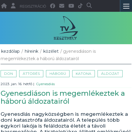
REGISZTRÁCIÓ
kezdőlap
/
híreink
/
közélet
/ gyenesdiáson is
megemlékeztek a háború áldozatairól
DON
ÁTTÖRÉS
HÁBORÚ
KATONA
ÁLDOZAT
2023. jan. 16. hétfő
|
Gyenesdiás
Gyenesdiáson is megemlékeztek a
háború áldozatairól
Gyenesdiás nagyközségben is megemlékeztek a
doni katasztrófa áldozatairól. A település több
egykori lakója is feláldozta életét a távoli
harcmezőkön. A tiszteletükre állított emlékműnél