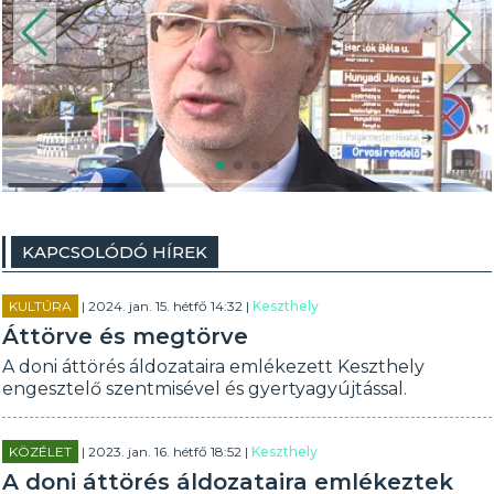
KAPCSOLÓDÓ HÍREK
KULTÚRA
| 2024. jan. 15. hétfő 14:32 |
Keszthely
Áttörve és megtörve
A doni áttörés áldozataira emlékezett Keszthely
engesztelő szentmisével és gyertyagyújtással.
KÖZÉLET
| 2023. jan. 16. hétfő 18:52 |
Keszthely
A doni áttörés áldozataira emlékeztek