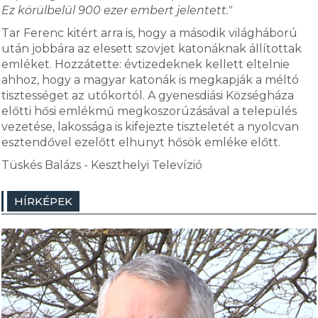
Ez körülbelül 900 ezer embert jelentett."
Tar Ferenc kitért arra is, hogy a második világháború
után jobbára az elesett szovjet katonáknak állítottak
emléket. Hozzátette: évtizedeknek kellett eltelnie
ahhoz, hogy a magyar katonák is megkapják a méltó
tisztességet az utókortól. A gyenesdiási Községháza
előtti hősi emlékmű megkoszorúzásával a település
vezetése, lakossága is kifejezte tiszteletét a nyolcvan
esztendővel ezelőtt elhunyt hősök emléke előtt.
Tüskés Balázs - Keszthelyi Televízió
HÍRKÉPEK