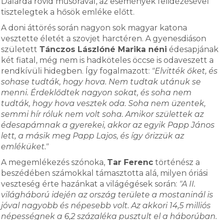
Dalárda rövid műsorával, az események felidézésével
tisztelegtek a hősök emléke előtt.
A doni áttörés során nagyon sok magyar katona
vesztette életét a szovjet harctéren. A gyenesdiáson
született
Tánczos Lászlóné Marika néni
édesapjának
két fiatal, még nem is hadköteles öccse is odaveszett a
rendkívüli hidegben. Így fogalmazott:
"Elvitték őket, és
sohase tudták, hogy hova. Nem tudtak utánuk se
menni. Érdeklődtek nagyon sokat, és soha nem
tudták, hogy hova vesztek oda. Soha nem üzentek,
semmi hír róluk nem volt soha. Amikor születtek az
édesapámnak a gyerekei, akkor az egyik Papp János
lett, a másik meg Papp Lajos, és így őrizzük az
emléküket."
A megemlékezés szónoka,
Tar Ferenc
történész a
beszédében számokkal támasztotta alá, milyen óriási
veszteség érte hazánkat a világégések során:
"A II.
világháború idején az ország területe a mostaninál is
jóval nagyobb és népesebb volt. Az akkori 14,5 milliós
népességnek a 6,2 százaléka pusztult el a háborúban.