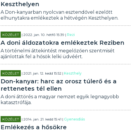
Keszthelyen
A Don-kanyarban nyolcvan esztendővel ezelőtt
elhunytakra emlékeztek a hétvégén Keszthelyen.
KÖZÉLET
| 2022. jan. 10. hétfő 15:39 |
Rezi
A doni áldozatokra emlékeztek Reziben
A történelmi áttekintést megelőzően szentmisét
ajánlottak fel a hősök lelki üdvéért.
KÖZÉLET
| 2021. jan. 12. kedd 15:52 |
Keszthely
Don-kanyar: harc az orosz túlerő és a
rettenetes tél ellen
A doni áttörés a magyar nemzet egyik legnagyobb
katasztrófája.
KÖZÉLET
| 2014. jan. 21. kedd 15:41 |
Gyenesdiás
Emlékezés a hősökre