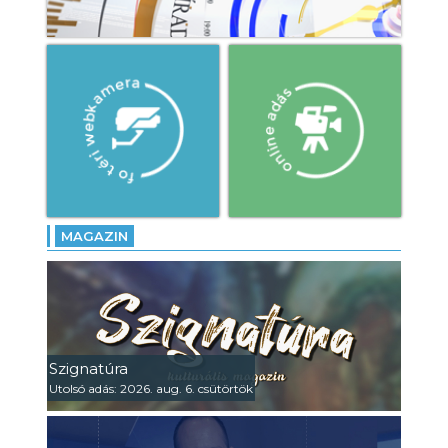
MAGAZIN
Szignatúra
Utolsó adás: 2026. aug. 6. csütörtök