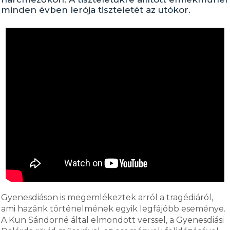
minden évben lerója tiszteletét az utókor.
Gyenesdiáson is megemlékeztek arról a tragédiáról,
ami hazánk történelmének egyik legfájóbb eseménye.
A Kun Sándorné által elmondott verssel, a Gyenesdiási