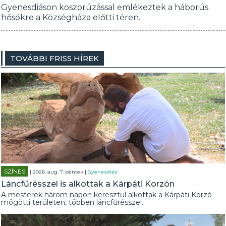
Gyenesdiáson koszorúzással emlékeztek a háborús
hősökre a Községháza előtti téren.
TOVÁBBI FRISS HÍREK
SZÍNES
| 2026. aug. 7. péntek |
Gyenesdiás
Láncfűrésszel is alkottak a Kárpáti Korzón
A mesterek három napon keresztül alkottak a Kárpáti Korzó
mögötti területen, többen láncfűrésszel.