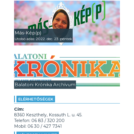
Más-Kép(p)
Utolsó adás: 2022. dec. 23. péntek
Balatoni Krónika Archívum
ELÉRHETŐSÉGEK
Cím:
8360 Keszthely, Kossuth L. u. 45.
Telefon: 06 83 / 320 200
Mobil: 06 30 / 427 7341