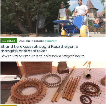
KÖZÉLET
| 2026. aug. 7. péntek |
Keszthely
Strand kerekesszék segíti Keszthelyen a
mozgáskorlátozottakat
Jövőre vízi beemelőt is telepítenek a Szigetfürdőre.