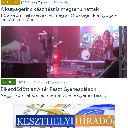
KULTÚRA
| 2026. aug. 7. péntek |
Keszthely
A kutyagerinc készítést is megtanulhatták
10. alkalommal szervezték meg az Örökségünk a Nyugat-
Dunántúlon tábort.
SZÍNES
| 2026. aug. 7. péntek |
Gyenesdiás
Elkezdődött az Altér Feszt Gyenesdiáson
Négy napon át szól az alternatív zene Gyenesdiáson.