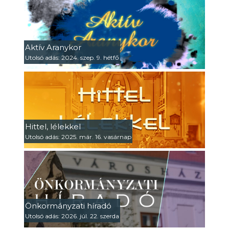
Aktív Aranykor
Utolsó adás: 2024. szep. 9. hétfő
Hittel, lélekkel
Utolsó adás: 2025. már. 16. vasárnap
Önkormányzati híradó
Utolsó adás: 2026. júl. 22. szerda