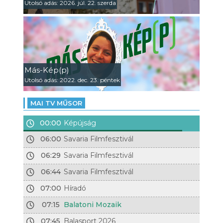
Utolsó adás: 2026. júl. 22. szerda
Más-Kép(p)
Utolsó adás: 2022. dec. 23. péntek
MAI TV MŰSOR
00:00
Képújság
06:00
Savaria Filmfesztivál
06:29
Savaria Filmfesztivál
06:44
Savaria Filmfesztivál
07:00
Híradó
07:15
Balatoni Mozaik
07:45
Balasport 2026