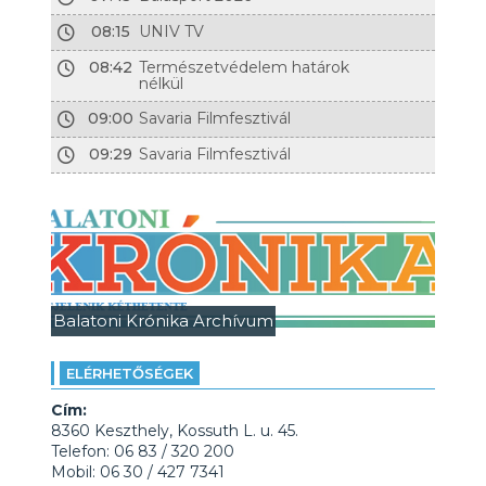
08:15
UNIV TV
08:42
Természetvédelem határok
nélkül
09:00
Savaria Filmfesztivál
09:29
Savaria Filmfesztivál
Balatoni Krónika Archívum
ELÉRHETŐSÉGEK
Cím:
8360 Keszthely, Kossuth L. u. 45.
Telefon: 06 83 / 320 200
Mobil: 06 30 / 427 7341