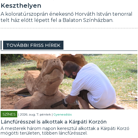
Keszthelyen
A koloratúrszoprán énekesnő Horváth István tenorral
telt ház előtt lépett fel a Balaton Színházban.
TOVÁBBI FRISS HÍREK
SZÍNES
| 2026. aug. 7. péntek |
Gyenesdiás
Láncfűrésszel is alkottak a Kárpáti Korzón
A mesterek három napon keresztül alkottak a Kárpáti Korzó
mögötti területen, többen láncfűrésszel.