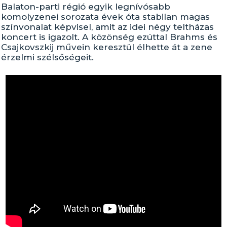
Balaton-parti régió egyik legnívósabb
komolyzenei sorozata évek óta stabilan magas
színvonalat képvisel, amit az idei négy teltházas
koncert is igazolt. A közönség ezúttal Brahms és
Csajkovszkij művein keresztül élhette át a zene
érzelmi szélsőségeit.