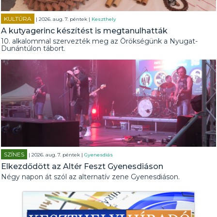
KULTÚRA
| 2026. aug. 7. péntek |
Keszthely
A kutyagerinc készítést is megtanulhatták
10. alkalommal szervezték meg az Örökségünk a Nyugat-
Dunántúlon tábort.
SZÍNES
| 2026. aug. 7. péntek |
Gyenesdiás
Elkezdődött az Altér Feszt Gyenesdiáson
Négy napon át szól az alternatív zene Gyenesdiáson.