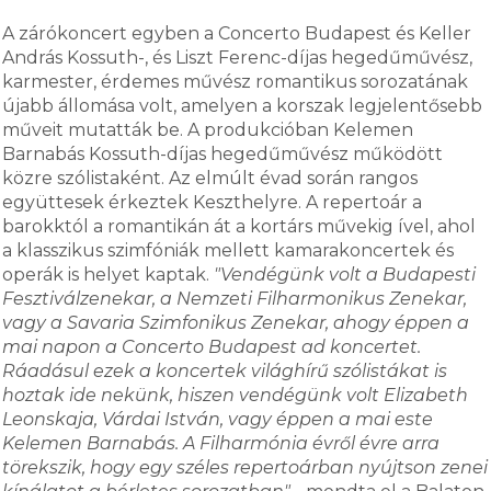
A zárókoncert egyben a Concerto Budapest és Keller
András Kossuth-, és Liszt Ferenc-díjas hegedűművész,
karmester, érdemes művész romantikus sorozatának
újabb állomása volt, amelyen a korszak legjelentősebb
műveit mutatták be. A produkcióban Kelemen
Barnabás Kossuth-díjas hegedűművész működött
közre szólistaként. Az elmúlt évad során rangos
együttesek érkeztek Keszthelyre. A repertoár a
barokktól a romantikán át a kortárs művekig ível, ahol
a klasszikus szimfóniák mellett kamarakoncertek és
operák is helyet kaptak.
"Vendégünk volt a Budapesti
Fesztiválzenekar, a Nemzeti Filharmonikus Zenekar,
vagy a Savaria Szimfonikus Zenekar, ahogy éppen a
mai napon a Concerto Budapest ad koncertet.
Ráadásul ezek a koncertek világhírű szólistákat is
hoztak ide nekünk, hiszen vendégünk volt Elizabeth
Leonskaja, Várdai István, vagy éppen a mai este
Kelemen Barnabás. A Filharmónia évről évre arra
törekszik, hogy egy széles repertoárban nyújtson zenei