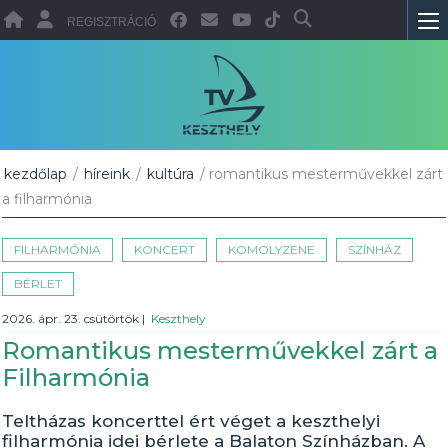
REGISZTRÁCIÓ
kezdőlap
/
híreink
/
kultúra
/ romantikus mesterművekkel zárt
a filharmónia
FILHARMÓNIA
KONCERT
KOMOLYZENE
SZÍNHÁZ
BÉRLET
2026. ápr. 23. csütörtök
|
Keszthely
Romantikus mesterművekkel zárt a
Filharmónia
Teltházas koncerttel ért véget a keszthelyi
filharmónia idei bérlete a Balaton Színházban. A