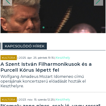
KAPCSOLÓDÓ HÍREK
KULTÚRA
| 2025. ápr. 25. péntek 19:15 |
Keszthely
A Szent István Filharmonikusok és a
Purcell Kórus lépett fel
Wolfgang Amadeus Mozart Idomeneo című
operájának koncertszerű előadását hozták el
Keszthelyre.
KULTÚRA
| 2023. nov. 15. szerda 12:25 |
Keszthely