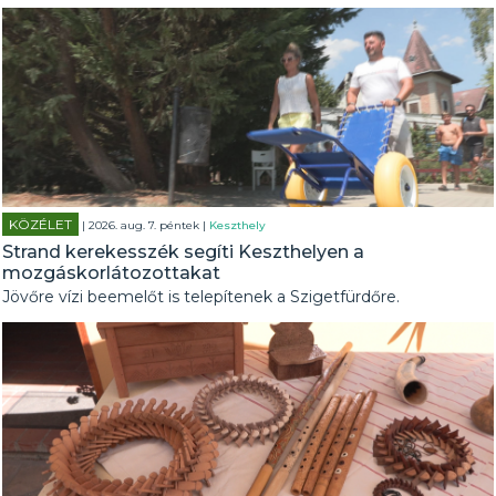
KÖZÉLET
| 2026. aug. 7. péntek |
Keszthely
Strand kerekesszék segíti Keszthelyen a
mozgáskorlátozottakat
Jövőre vízi beemelőt is telepítenek a Szigetfürdőre.