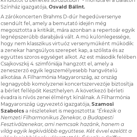
kínálatot a bérletes sorozatban"
- mondta el a Balaton
Színház igazgatója,
Osvald Bálint.
A zárókoncerten Brahms D-dúr hegedűversenye
csendült fel, amely a bemutató idején még
megosztotta a kritikát, mára azonban a repertoár egyik
legnépszerűbb darabjává vált. A mű különlegessége,
hogy nem klasszikus virtuóz versenyműként működik:
a zenekar hangsúlyos szerepet kap, a szólista és az
együttes szoros egységet alkot. Az est második felében
Csajkovszkij 4. szimfóniája hangzott el, amely a
zeneszerző egyik legszemélyesebb hangvételű
alkotása. A Filharmónia Magyarország, az ország
legnagyobb komolyzenei koncertszervezője biztosítja
a bérlet fellépőit Keszthelyen. A következő bérleti
évadra is nívós zenei élményt kínálnak. A Filharmónia
Magyarország ügyvezető igazgatója,
Szamosi
Szabolcs
a részleteket is megosztotta:
"Érkezik a
Nemzeti Filharmonikus Zenekar, a Budapesti
Fesztiválzenekar, ami nemcsak hazánk, hanem a
világ egyik legkiválóbb együttese. Két évvel ezelőtt a