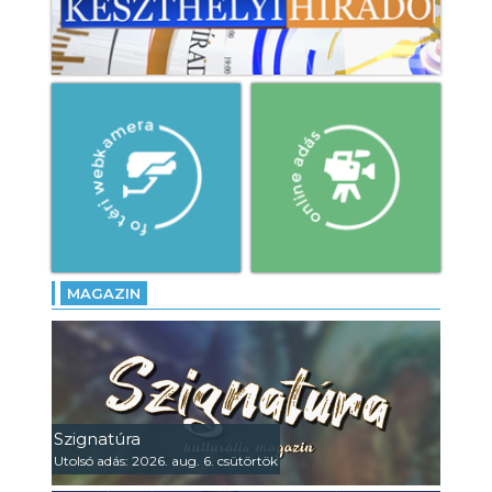
MAGAZIN
Szignatúra
Utolsó adás: 2026. aug. 6. csütörtök