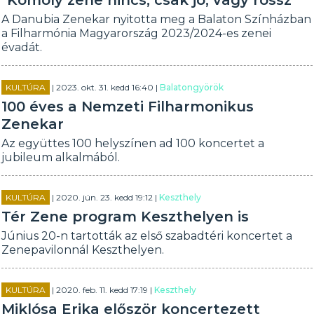
"Komoly zene nincs, csak jó, vagy rossz"
A Danubia Zenekar nyitotta meg a Balaton Színházban
a Filharmónia Magyarország 2023/2024-es zenei
évadát.
KULTÚRA
| 2023. okt. 31. kedd 16:40 |
Balatongyörök
100 éves a Nemzeti Filharmonikus
Zenekar
Az együttes 100 helyszínen ad 100 koncertet a
jubileum alkalmából.
KULTÚRA
| 2020. jún. 23. kedd 19:12 |
Keszthely
Tér Zene program Keszthelyen is
Június 20-n tartották az első szabadtéri koncertet a
Zenepavilonnál Keszthelyen.
KULTÚRA
| 2020. feb. 11. kedd 17:19 |
Keszthely
Miklósa Erika először koncertezett