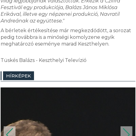
világ legjobbjának választották. Érkezik a Cziffra
Fesztivál egy produkciója, Balázs János Miklósa
Erikával, illetve egy népzenei produkció, Navratil
Andreának az együttese."
A bérletek értékesítése már megkezdődött, a sorozat
pedig továbbra is a minőségi komolyzene egyik
meghatározó eseménye marad Keszthelyen.
Tüskés Balázs - Keszthelyi Televízió
HÍRKÉPEK