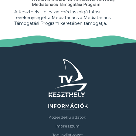
A Keszthelyi Televízió médiaszolgáltatási
tevékenységét a Médiatanács a Médiatanács
Támogatási Program keretében támogatja.
INFORMÁCIÓK
Közérdekű adatok
Impresszum
Jogi nyilatkozat