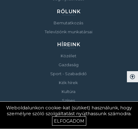
RÓLUNK
Bemutatkozás
Televíziónk munkatársai
HÍREINK
Közélet
Gazdaság
Sport - Szabadidő
Kék hírek
Kultúra
Színes
Weboldalunkon cookie-kat (sütiket) használunk, hogy
Életmód - Gasztronómia
személyre szóló szolgáltatást nyújthassunk számodra.
Választás 2024
ELFOGADOM
Választás 2026