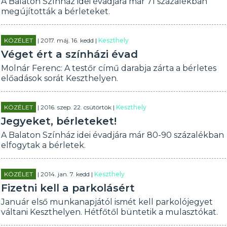
A Balaton Színház idei évadjára már 71 százalékban
megújították a bérleteket.
KÖZÉLET
| 2017. máj. 16. kedd |
Keszthely
Véget ért a színházi évad
Molnár Ferenc: A testőr című darabja zárta a bérletes
előadások sorát Keszthelyen.
KÖZÉLET
| 2016. szep. 22. csütörtök |
Keszthely
Jegyeket, bérleteket!
A Balaton Színház idei évadjára már 80-90 százalékban
elfogytak a bérletek.
KÖZÉLET
| 2014. jan. 7. kedd |
Keszthely
Fizetni kell a parkolásért
Január első munkanapjától ismét kell parkolójegyet
váltani Keszthelyen. Hétfőtől büntetik a mulasztókat.