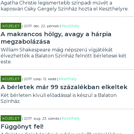
Agatha Christie legismertebb színpadi művét a
kaposvári Csiky Gergely Színház hozta el Keszthelyre.
KÖZÉLET
| 2017. dec. 22. péntek |
Keszthely
A makrancos hölgy, avagy a hárpia
megzabolázása
William Shakespeare máig népszerű vígjátékát
élvezhették a Balaton Színház felnőtt bérletesei két
este.
KÖZÉLET
| 2017. szep. 12. kedd |
Keszthely
A bérletek már 99 százalékban elkeltek
Két bérleten kívüli előadással is készül a Balaton
Színház.
KÖZÉLET
| 2017. aug. 23. szerda |
Keszthely
Függönyt fel!