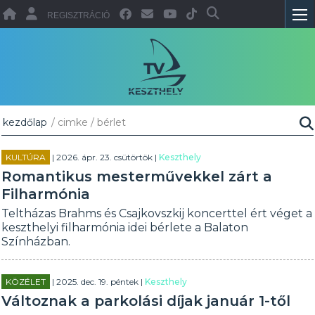
REGISZTRÁCIÓ
kezdőlap
/ cimke / bérlet
KULTÚRA
| 2026. ápr. 23. csütörtök |
Keszthely
Romantikus mesterművekkel zárt a
Filharmónia
Teltházas Brahms és Csajkovszkij koncerttel ért véget a
keszthelyi filharmónia idei bérlete a Balaton
Színházban.
KÖZÉLET
| 2025. dec. 19. péntek |
Keszthely
Változnak a parkolási díjak január 1-től