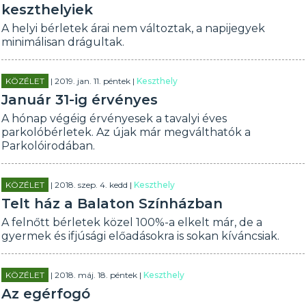
keszthelyiek
A helyi bérletek árai nem változtak, a napijegyek
minimálisan drágultak.
KÖZÉLET
| 2019. jan. 11. péntek |
Keszthely
Január 31-ig érvényes
A hónap végéig érvényesek a tavalyi éves
parkolóbérletek. Az újak már megválthatók a
Parkolóirodában.
KÖZÉLET
| 2018. szep. 4. kedd |
Keszthely
Telt ház a Balaton Színházban
A felnőtt bérletek közel 100%-a elkelt már, de a
gyermek és ifjúsági előadásokra is sokan kíváncsiak.
KÖZÉLET
| 2018. máj. 18. péntek |
Keszthely
Az egérfogó