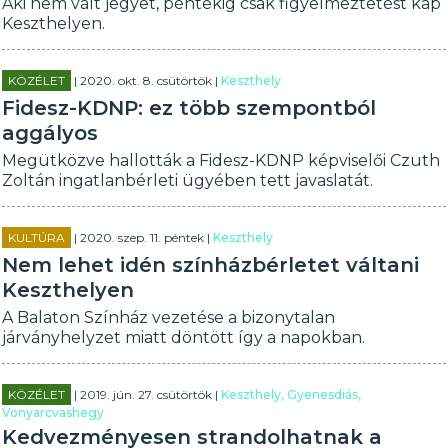
Aki nem vált jegyet, péntekig csak figyelmeztetést kap
Keszthelyen.
KÖZÉLET
| 2020. okt. 8. csütörtök |
Keszthely
Fidesz-KDNP: ez több szempontból
aggályos
Megütközve hallották a Fidesz-KDNP képviselői Czuth
Zoltán ingatlanbérleti ügyében tett javaslatát.
KULTÚRA
| 2020. szep. 11. péntek |
Keszthely
Nem lehet idén színházbérletet váltani
Keszthelyen
A Balaton Színház vezetése a bizonytalan
járványhelyzet miatt döntött így a napokban.
KÖZÉLET
| 2019. jún. 27. csütörtök |
Keszthely, Gyenesdiás,
Vonyarcvashegy
Kedvezményesen strandolhatnak a