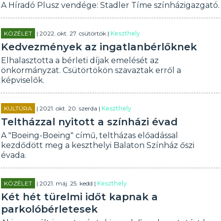
A Híradó Plusz vendége: Stadler Tíme színházigazgató.
KÖZÉLET
| 2022. okt. 27. csütörtök |
Keszthely
Kedvezmények az ingatlanbérlőknek
Elhalasztotta a bérleti díjak emelését az
önkormányzat. Csütörtökön szavaztak erről a
képviselők.
KULTÚRA
| 2021. okt. 20. szerda |
Keszthely
Teltházzal nyitott a színházi évad
A "Boeing-Boeing" című, teltházas előadással
kezdődött meg a keszthelyi Balaton Színház őszi
évada.
KÖZÉLET
| 2021. máj. 25. kedd |
Keszthely
Két hét türelmi időt kapnak a
parkolóbérletesek