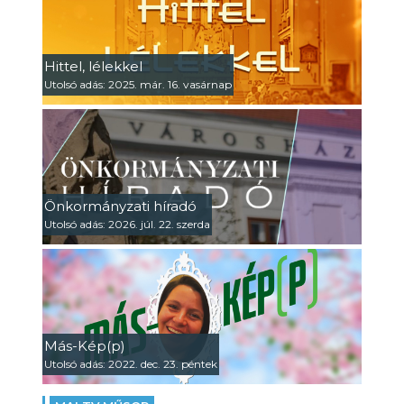
Hittel, lélekkel
Utolsó adás: 2025. már. 16. vasárnap
Önkormányzati híradó
Utolsó adás: 2026. júl. 22. szerda
Más-Kép(p)
Utolsó adás: 2022. dec. 23. péntek