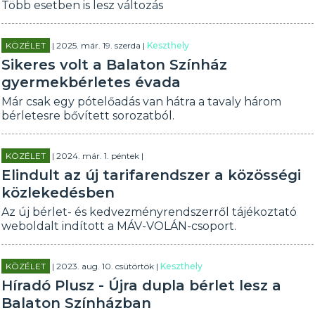
Több esetben is lesz változás
KÖZÉLET
| 2025. már. 19. szerda |
Keszthely
Sikeres volt a Balaton Színház
gyermekbérletes évada
Már csak egy pótelőadás van hátra a tavaly három
bérletesre bővített sorozatból.
KÖZÉLET
| 2024. már. 1. péntek |
Elindult az új tarifarendszer a közösségi
közlekedésben
Az új bérlet- és kedvezményrendszerről tájékoztató
weboldalt indított a MÁV-VOLÁN-csoport.
KÖZÉLET
| 2023. aug. 10. csütörtök |
Keszthely
Híradó Plusz - Újra dupla bérlet lesz a
Balaton Színházban