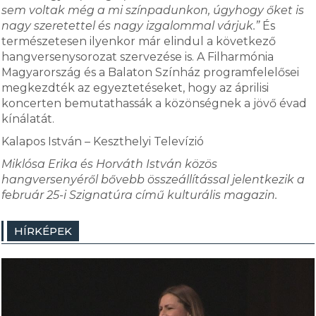
sem voltak még a mi színpadunkon, úgyhogy őket is
nagy szeretettel és nagy izgalommal várjuk.”
És
természetesen ilyenkor már elindul a következő
hangversenysorozat szervezése is. A Filharmónia
Magyarország és a Balaton Színház programfelelősei
megkezdték az egyeztetéseket, hogy az áprilisi
koncerten bemutathassák a közönségnek a jövő évad
kínálatát.
Kalapos István – Keszthelyi Televízió
Miklósa Erika és Horváth István közös
hangversenyéről bővebb összeállítással jelentkezik a
február 25-i Szignatúra című kulturális magazin.
HÍRKÉPEK