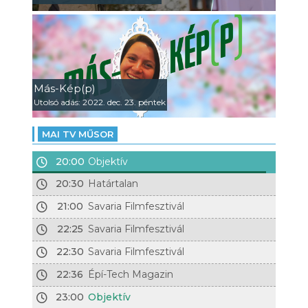
Más-Kép(p)
Utolsó adás: 2022. dec. 23. péntek
MAI TV MŰSOR
20:00
Objektív
20:30
Határtalan
21:00
Savaria Filmfesztivál
22:25
Savaria Filmfesztivál
22:30
Savaria Filmfesztivál
22:36
Épí-Tech Magazin
23:00
Objektív