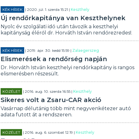
KÉK HÍREK
| 2020. júl. 1. szerda 15:21 |
Keszthely
Új rendőrkapitánya van Keszthelynek
Nyolc év szolgálati idő után távozik a keszthelyi
kapitányság éléről dr. Horváth István rendőrezredes!.
KÉK HÍREK
| 2019. ápr. 30. kedd 15:59 |
Zalaegerszeg
Elismerések a rendőrség napján
Dr. Horváth István keszthelyi rendőrkapitány is rangos
elismerésben részesült.
KÖZÉLET
| 2016. aug. 10. szerda 16:55 |
Keszthely
Sikeres volt a Zsaru-CAR akció
Vasárnap délutánig több mint negyvenkétezer autó
adata futott át a rendszeren.
KÖZÉLET
| 2016. aug. 6. szombat 12:19 |
Keszthely