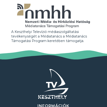
A Keszthelyi Televízió médiaszolgáltatási
tevékenységét a Médiatanács a Médiatanács
Támogatási Program keretében támogatja.
INFORMÁCIÓK