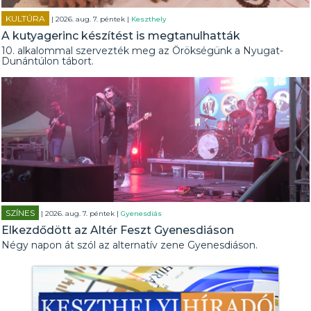
KULTÚRA
| 2026. aug. 7. péntek |
Keszthely
A kutyagerinc készítést is megtanulhatták
10. alkalommal szervezték meg az Örökségünk a Nyugat-
Dunántúlon tábort.
SZÍNES
| 2026. aug. 7. péntek |
Gyenesdiás
Elkezdődött az Altér Feszt Gyenesdiáson
Négy napon át szól az alternatív zene Gyenesdiáson.