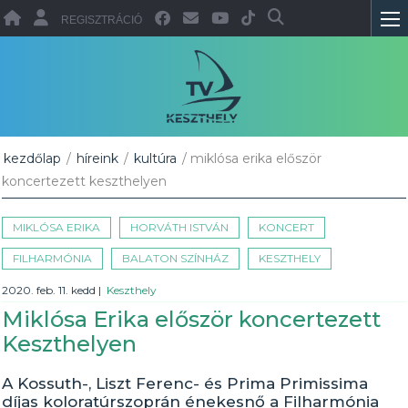
REGISZTRÁCIÓ
kezdőlap
/
híreink
/
kultúra
/ miklósa erika először
koncertezett keszthelyen
MIKLÓSA ERIKA
HORVÁTH ISTVÁN
KONCERT
FILHARMÓNIA
BALATON SZÍNHÁZ
KESZTHELY
2020. feb. 11. kedd
|
Keszthely
Miklósa Erika először koncertezett
Keszthelyen
A Kossuth-, Liszt Ferenc- és Prima Primissima
díjas koloratúrszoprán énekesnő a Filharmónia