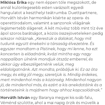
Miklósa Erika
egy nem éppen tőle megszokott, de
annál különlegesebb esten varázsolt egyedi
hangulatot a keszthelyi teátrumba. Duettpartnere,
Horváth István harmonikán kísérte az opera- és
operettirodalom, valamint a sanzonok világának
legismertebb slágereit. A két művész több mint tíz éve
ápol szoros barátságot, a közös összejöveteleken pedig
sokszor nótáznak.
„Kerestük a dalokat, hogy mit
tudunk együtt énekelni a társaság élvezetére. És
egyszer mondtam a Pistinek, hogy mi lenne, ha ezt
koncerten is előadnánk, kvázi mintha egy nagy
nappaliban ülnénk mondjuk ötszáz emberrel, és
akkor úgy elbeszélgetnénk velük, meg
eldalolgatnánk. Azt mondta, próbáljuk ki. Ez az óta
megy, és elég jól megy, szeretjük is. Mindig érdekes,
mert mindenhol más a közönség. Mindenhol nagyon
jó, de mindenhol más, és ezért a kis anekdotáink és a
történeteink is majdnem hogy ahhoz kapcsolódnak.”
Horváth István
egy Baranya megyei kis sváb falu,
Véménd szülötte, ahol a mai napig őrzik és művelik a