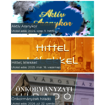
Aktív Aranykor
Utolsó adás: 2024. szep. 9. hétfő
Hittel, lélekkel
Utolsó adás: 2025. már. 16. vasárnap
Önkormányzati híradó
Utolsó adás: 2026. júl. 22. szerda