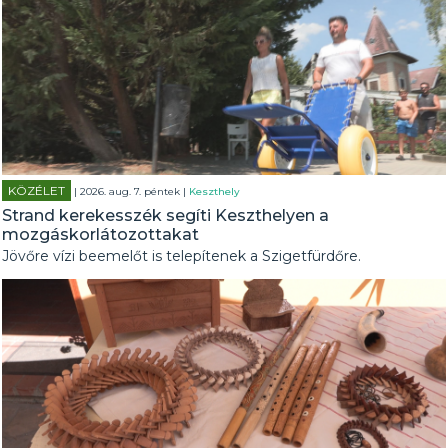
KÖZÉLET
| 2026. aug. 7. péntek |
Keszthely
Strand kerekesszék segíti Keszthelyen a
mozgáskorlátozottakat
Jövőre vízi beemelőt is telepítenek a Szigetfürdőre.