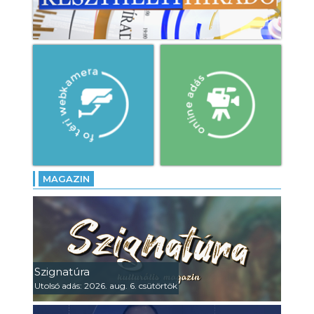
MAGAZIN
Szignatúra
Utolsó adás: 2026. aug. 6. csütörtök