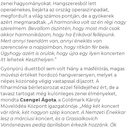
zenei hagyományokat. Hangszeresből lett
operaénekes, bejárta az ország operaszínpadait,
megfordult a világ számos pontján, de a gyökerek
azért megmaradtak.
„A harmonika volt az én régi nagy
szerelmem. Bevallom őszintén, hogy most már csak
akkor harmonikázom, hogy ha Erikával fellépünk.
Mert annyi teendőm van, annyi éneklés van
szerencsére a napjaimban, hogy ritkán fér bele.
Úgyhogy azért is örülök, hogy újra egy ilyen koncerten
itt lehetek Keszthelyen.”
Gyönyörű duettből sem volt hiány a másfélórás, magas
művészi értéket hordozó hangversenyen, melyet a
népes közönség végig vastapssal díjazott. A
filharmóniai bérletsorozat ezzel félidejéhez ért, de a
tavasz tartogat még különleges zenei élményeket,
mondta
Csengei Ágota
, a Goldmark Károly
Művelődési Központ igazgatónője.
„Még két koncert
vár ránk, két nagyon szép koncert. A Nemzeti Énekkar
lesz a márciusi koncert, és a Grassalkovich
Vonósnégyes pedig áprilisban érkezik hozzánk. Ők