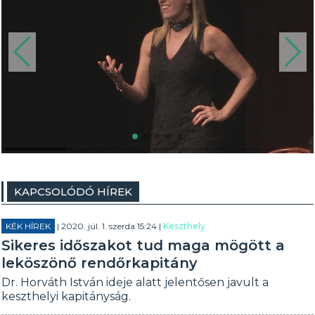
KAPCSOLÓDÓ HÍREK
KÉK HÍREK
| 2020. júl. 1. szerda 15:24 |
Keszthely
Sikeres időszakot tud maga mögött a
leköszönő rendőrkapitány
Dr. Horváth István ideje alatt jelentősen javult a
keszthelyi kapitányság.