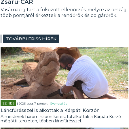
Zsaru-CAR
Vasárnapig tart a fokozott ellenőrzés, melyre az ország
több pontjáról érkeztek a rendőrök és polgárőrök.
TOVÁBBI FRISS HÍREK
SZÍNES
| 2026. aug. 7. péntek |
Gyenesdiás
Láncfűrésszel is alkottak a Kárpáti Korzón
A mesterek három napon keresztül alkottak a Kárpáti Korzó
mögötti területen, többen láncfűrésszel.