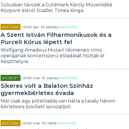
Júliusban távozik a Goldmark Károly Művelődési
Központ éléről Stadler Tímea Kinga.
KULTÚRA
| 2025. ápr. 25. péntek |
Keszthely
A Szent István Filharmonikusok és a
Purcell Kórus lépett fel
Wolfgang Amadeus Mozart Idomeneo című
operájának koncertszerű előadását hozták el
Keszthelyre.
KÖZÉLET
| 2025. már. 19. szerda |
Keszthely
Sikeres volt a Balaton Színház
gyermekbérletes évada
Már csak egy pótelőadás van hátra a tavaly három
bérletesre bővített sorozatból.
KULTÚRA
| 2025. már. 10. hétfő |
Keszthely