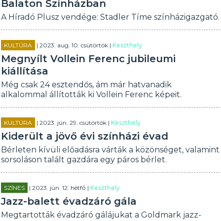
Balaton Színházban
A Híradó Plusz vendége: Stadler Tíme színházigazgató.
KULTÚRA
| 2023. aug. 10. csütörtök |
Keszthely
Megnyílt Vollein Ferenc jubileumi
kiállítása
Még csak 24 esztendős, ám már hatvanadik
alkalommal állították ki Vollein Ferenc képeit.
KULTÚRA
| 2023. jún. 29. csütörtök |
Keszthely
Kiderült a jövő évi színházi évad
Bérleten kívüli előadásra várták a közönséget, valamint
sorsoláson talált gazdára egy páros bérlet.
SZÍNES
| 2023. jún. 12. hétfő |
Keszthely
Jazz-balett évadzáró gála
Megtartották évadzáró gálájukat a Goldmark jazz-