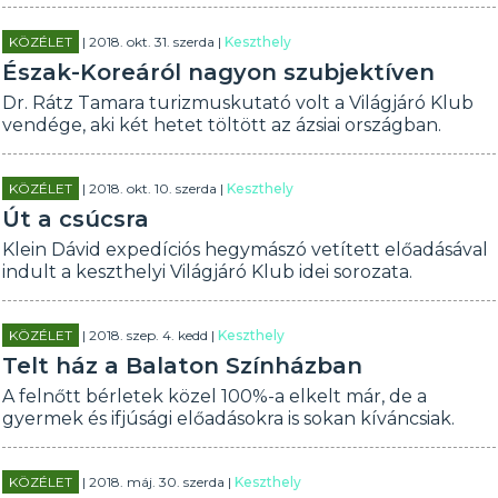
KÖZÉLET
| 2018. okt. 31. szerda |
Keszthely
Észak-Koreáról nagyon szubjektíven
Dr. Rátz Tamara turizmuskutató volt a Világjáró Klub
vendége, aki két hetet töltött az ázsiai országban.
KÖZÉLET
| 2018. okt. 10. szerda |
Keszthely
Út a csúcsra
Klein Dávid expedíciós hegymászó vetített előadásával
indult a keszthelyi Világjáró Klub idei sorozata.
KÖZÉLET
| 2018. szep. 4. kedd |
Keszthely
Telt ház a Balaton Színházban
A felnőtt bérletek közel 100%-a elkelt már, de a
gyermek és ifjúsági előadásokra is sokan kíváncsiak.
KÖZÉLET
| 2018. máj. 30. szerda |
Keszthely