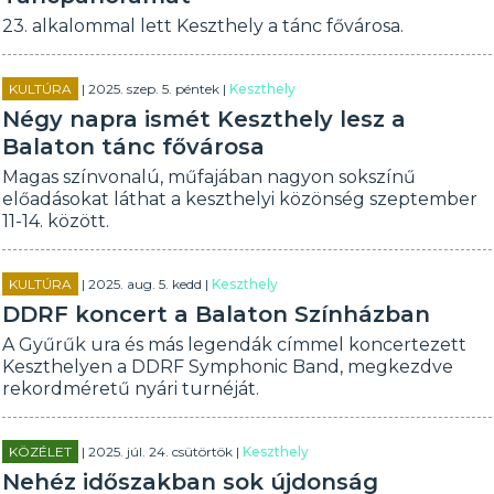
23. alkalommal lett Keszthely a tánc fővárosa.
KULTÚRA
| 2025. szep. 5. péntek |
Keszthely
Négy napra ismét Keszthely lesz a
Balaton tánc fővárosa
Magas színvonalú, műfajában nagyon sokszínű
előadásokat láthat a keszthelyi közönség szeptember
11-14. között.
KULTÚRA
| 2025. aug. 5. kedd |
Keszthely
DDRF koncert a Balaton Színházban
A Gyűrűk ura és más legendák címmel koncertezett
Keszthelyen a DDRF Symphonic Band, megkezdve
rekordméretű nyári turnéját.
KÖZÉLET
| 2025. júl. 24. csütörtök |
Keszthely
Nehéz időszakban sok újdonság