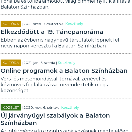
Fonalba és tollba álmodott világ címmel nyílt kiállítás a
Balaton Színházban.
KULTÚRA
| 2021. szep. 9. csütörtök |
Keszthely
Elkezdődött a 19. Táncpanoráma
Ebben az évben is nagynevű társulatok lépnek fel
négy napon keresztül a Balaton Színházban.
KULTÚRA
| 2021. jan. 6. szerda |
Keszthely
Online programok a Balaton Színházban
Vers- és mesemondással, tornával, zenével és
kézműves foglalkozással örvendeztetik meg a
közönséget.
KÖZÉLET
| 2020. nov. 6. péntek |
Keszthely
Új járványügyi szabályok a Balaton
Színházban
Az intézmény a központi szabályozásnak megfelelően