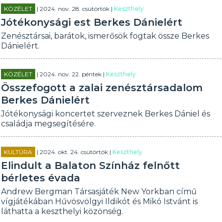
KÖZÉLET
| 2024. nov. 28. csütörtök |
Keszthely
Jótékonysági est Berkes Dánielért
Zenésztársai, barátok, ismerősök fogtak össze Berkes
Dánielért.
KÖZÉLET
| 2024. nov. 22. péntek |
Keszthely
Összefogott a zalai zenésztársadalom
Berkes Dánielért
Jótékonysági koncertet szerveznek Berkes Dániel és
családja megsegítésére.
KULTÚRA
| 2024. okt. 24. csütörtök |
Keszthely
Elindult a Balaton Színház felnőtt
bérletes évada
Andrew Bergman Társasjáték New Yorkban című
vígjátékában Hűvösvölgyi Ildikót és Mikó Istvánt is
láthatta a keszthelyi közönség.