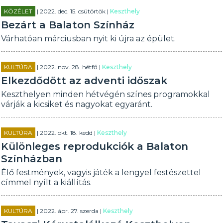
KÖZÉLET
| 2022. dec. 15. csütörtök |
Keszthely
Bezárt a Balaton Színház
Várhatóan márciusban nyit ki újra az épület.
KULTÚRA
| 2022. nov. 28. hétfő |
Keszthely
Elkezdődött az adventi időszak
Keszthelyen minden hétvégén színes programokkal
várják a kicsiket és nagyokat egyaránt.
KULTÚRA
| 2022. okt. 18. kedd |
Keszthely
Különleges reprodukciók a Balaton
Színházban
Élő festmények, vagyis játék a lengyel festészettel
címmel nyílt a kiállítás.
KULTÚRA
| 2022. ápr. 27. szerda |
Keszthely