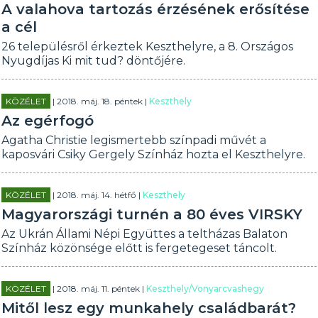
A valahova tartozás érzésének erősítése
a cél
26 településről érkeztek Keszthelyre, a 8. Országos
Nyugdíjas Ki mit tud? döntőjére.
KÖZÉLET
| 2018. máj. 18. péntek |
Keszthely
Az egérfogó
Agatha Christie legismertebb színpadi művét a
kaposvári Csiky Gergely Színház hozta el Keszthelyre.
KÖZÉLET
| 2018. máj. 14. hétfő |
Keszthely
Magyarországi turnén a 80 éves VIRSKY
Az Ukrán Állami Népi Együttes a teltházas Balaton
Színház közönsége előtt is fergetegeset táncolt.
KÖZÉLET
| 2018. máj. 11. péntek |
Keszthely/Vonyarcvashegy
Mitől lesz egy munkahely családbarát?