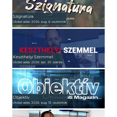
Szignatúra
Utolsó adás: 2026. aug. 6. csütörtök
Keszthelyi Szemmel
Utolsó adás: 2026. ápr. 29. szerda
Objektív
Utolsó adás: 2026. aug. 13. csütörtök