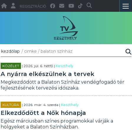
REGISZTRÁCIÓ
kezdőlap
/ cimke / balaton színház
KÖZÉLET
| 2026. júl. 6. hétfő |
Keszthely
A nyárra elkészülnek a tervek
Megkezdődött a Balaton Színház vendégfogadó tér
fejlesztésének tervezési időszaka.
KULTÚRA
| 2026. már. 4. szerda |
Keszthely
Elkezdődött a Nők hónapja
Egész márciusban színes programokkal várják a
hölgyeket a Balaton Színházban.