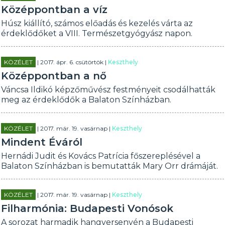
Középpontban a víz
Húsz kiállító, számos előadás és kezelés várta az
érdeklődőket a VIII. Természetgyógyász napon.
KÖZÉLET
| 2017. ápr. 6. csütörtök |
Keszthely
Középpontban a nő
Váncsa Ildikó képzőművész festményeit csodálhatták
meg az érdeklődők a Balaton Színházban.
KÖZÉLET
| 2017. már. 19. vasárnap |
Keszthely
Mindent Éváról
Hernádi Judit és Kovács Patrícia főszereplésével a
Balaton Színházban is bemutatták Mary Orr drámáját.
KÖZÉLET
| 2017. már. 19. vasárnap |
Keszthely
Filharmónia: Budapesti Vonósok
A sorozat harmadik hangversenyén a Budapesti