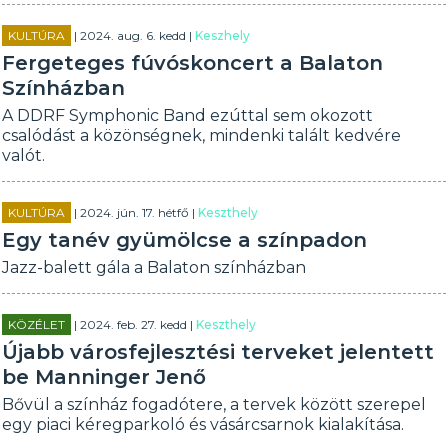
KULTÚRA
| 2024. aug. 6. kedd |
Keszhely
Fergeteges fúvóskoncert a Balaton
Színházban
A DDRF Symphonic Band ezúttal sem okozott
csalódást a közönségnek, mindenki talált kedvére
valót.
KULTÚRA
| 2024. jún. 17. hétfő |
Keszthely
Egy tanév gyümölcse a színpadon
Jazz-balett gála a Balaton színházban
KÖZÉLET
| 2024. feb. 27. kedd |
Keszthely
Újabb városfejlesztési terveket jelentett
be Manninger Jenő
Bővül a színház fogadótere, a tervek között szerepel
egy piaci kéregparkoló és vásárcsarnok kialakítása.