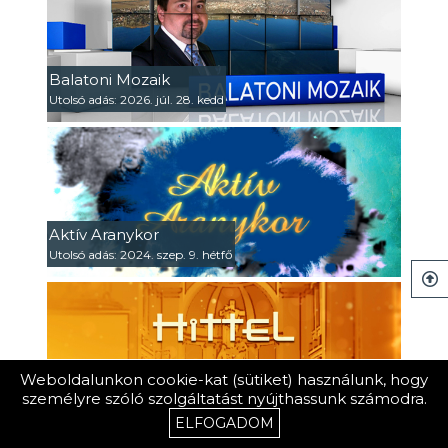
Balatoni Mozaik
Utolsó adás: 2026. júl. 28. kedd
Aktív Aranykor
Utolsó adás: 2024. szep. 9. hétfő
Weboldalunkon cookie-kat (sütiket) használunk, hogy
Hittel, lélekkel
személyre szóló szolgáltatást nyújthassunk számodra.
Utolsó adás: 2025. már. 16. vasárnap
ELFOGADOM