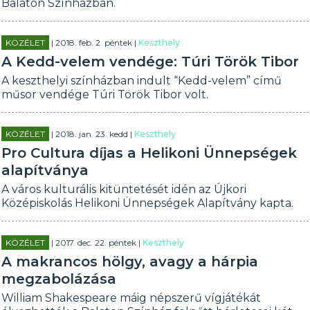
Balaton Színházban.
KÖZÉLET
| 2018. feb. 2. péntek |
Keszthely
A Kedd-velem vendége: Túri Török Tibor
A keszthelyi színházban indult “Kedd-velem” című
műsor vendége Túri Török Tibor volt.
KÖZÉLET
| 2018. jan. 23. kedd |
Keszthely
Pro Cultura díjas a Helikoni Ünnepségek
alapítványa
A város kulturális kitüntetését idén az Újkori
Középiskolás Helikoni Ünnepségek Alapítvány kapta.
KÖZÉLET
| 2017. dec. 22. péntek |
Keszthely
A makrancos hölgy, avagy a hárpia
megzabolázása
William Shakespeare máig népszerű vígjátékát