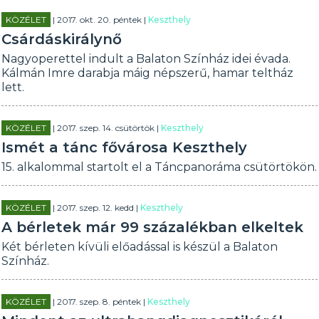
KÖZÉLET
| 2017. okt. 20. péntek |
Keszthely
Csárdáskirálynő
Nagyoperettel indult a Balaton Színház idei évada.
Kálmán Imre darabja máig népszerű, hamar teltház
lett.
KÖZÉLET
| 2017. szep. 14. csütörtök |
Keszthely
Ismét a tánc fővárosa Keszthely
15. alkalommal startolt el a Táncpanoráma csütörtökön.
KÖZÉLET
| 2017. szep. 12. kedd |
Keszthely
A bérletek már 99 százalékban elkeltek
Két bérleten kívüli előadással is készül a Balaton
Színház.
KÖZÉLET
| 2017. szep. 8. péntek |
Keszthely