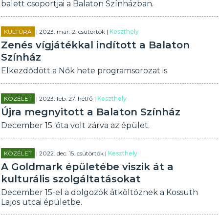
balett csoportjai a Balaton Színházban.
KULTÚRA
| 2023. már. 2. csütörtök |
Keszthely
Zenés vígjátékkal indított a Balaton
Színház
Elkezdődött a Nők hete programsorozat is.
KÖZÉLET
| 2023. feb. 27. hétfő |
Keszthely
Újra megnyitott a Balaton Színház
December 15. óta volt zárva az épület.
KÖZÉLET
| 2022. dec. 15. csütörtök |
Keszthely
A Goldmark épületébe viszik át a
kulturális szolgáltatásokat
December 15-el a dolgozók átköltöznek a Kossuth
Lajos utcai épületbe.