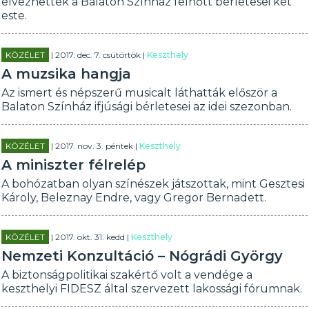
élvezhették a Balaton Színház felnőtt bérletesei két
este.
KÖZÉLET
| 2017. dec. 7. csütörtök |
Keszthely
A muzsika hangja
Az ismert és népszerű musicalt láthatták először a
Balaton Színház ifjúsági bérletesei az idei szezonban.
KÖZÉLET
| 2017. nov. 3. péntek |
Keszthely
A miniszter félrelép
A bohózatban olyan színészek játszottak, mint Gesztesi
Károly, Beleznay Endre, vagy Gregor Bernadett.
KÖZÉLET
| 2017. okt. 31. kedd |
Keszthely
Nemzeti Konzultáció – Nógrádi György
A biztonságpolitikai szakértő volt a vendége a
keszthelyi FIDESZ által szervezett lakossági fórumnak.