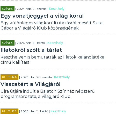
SZÍNES
| 2024. feb. 21. szerda |
Keszthely
Egy vonatjeggyel a világ körül
Egy különleges világkörüli utazásról mesélt Szita
Gábor a Világjáró Klub közönségének.
SZÍNES
| 2024. feb. 19. hétfő |
Keszthely
Illatokról szólt a tárlat
Keszthelyen is bemutatták az Illatok kalandjátéka
című kiállítást.
KULTÚRA
| 2023. dec. 20. szerda |
Keszthely
Visszatért a Világjáró!
Újra útjára indult a Balaton Színház népszerű
programsorozata, a Világjáró Klub.
KULTÚRA
| 2023. dec. 11. hétfő |
Keszthely