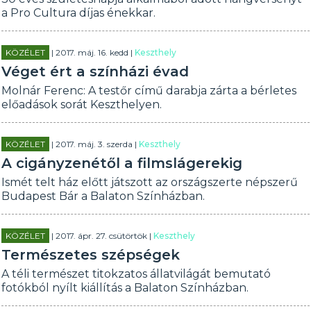
a Pro Cultura díjas énekkar.
KÖZÉLET
| 2017. máj. 16. kedd |
Keszthely
Véget ért a színházi évad
Molnár Ferenc: A testőr című darabja zárta a bérletes
előadások sorát Keszthelyen.
KÖZÉLET
| 2017. máj. 3. szerda |
Keszthely
A cigányzenétől a filmslágerekig
Ismét telt ház előtt játszott az országszerte népszerű
Budapest Bár a Balaton Színházban.
KÖZÉLET
| 2017. ápr. 27. csütörtök |
Keszthely
Természetes szépségek
A téli természet titokzatos állatvilágát bemutató
fotókból nyílt kiállítás a Balaton Színházban.