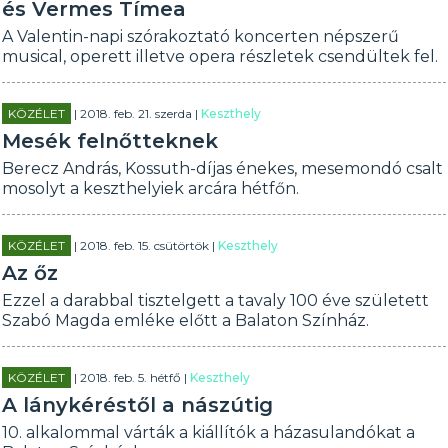
és Vermes Tímea
A Valentin-napi szórakoztató koncerten népszerű
musical, operett illetve opera részletek csendültek fel.
KÖZÉLET
| 2018. feb. 21. szerda |
Keszthely
Mesék felnőtteknek
Berecz András, Kossuth-díjas énekes, mesemondó csalt
mosolyt a keszthelyiek arcára hétfőn.
KÖZÉLET
| 2018. feb. 15. csütörtök |
Keszthely
Az őz
Ezzel a darabbal tisztelgett a tavaly 100 éve született
Szabó Magda emléke előtt a Balaton Színház.
KÖZÉLET
| 2018. feb. 5. hétfő |
Keszthely
A lánykéréstől a nászútig
10. alkalommal várták a kiállítók a házasulandókat a