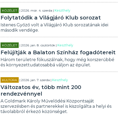
KÖZÉLET
| 2026. már. 4. szerda |
Keszthely
Folytatódik a Világjáró Klub sorozat
Istenes Győző volt a Világjáró Klub sorozatának idei
második vendége.
KÖZÉLET
| 2026. jan. 8. csütörtök |
Keszthely
Felújítják a Balaton Színház fogadótereit
Három területre fókuszálnak, hogy még korszerűbbé
és környezettudatosabbá váljon az épület.
KULTÚRA
| 2026. jan. 7. szerda |
Keszthely
Változatos év, több mint 200
rendezvénnyel
A Goldmark Károly Művelődési Központsaját
szervezésben és partnerekkel is kiszolgálta a helyi és
távolabbról érkező közönséget.