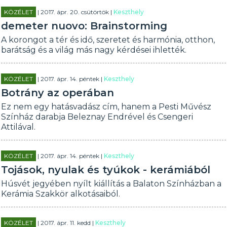
KÖZÉLET
| 2017. ápr. 20. csütörtök |
Keszthely
demeter nuovo: Brainstorming
A korongot a tér és idő, szeretet és harmónia, otthon,
barátság és a világ más nagy kérdései ihlették.
KÖZÉLET
| 2017. ápr. 14. péntek |
Keszthely
Botrány az operában
Ez nem egy hatásvadász cím, hanem a Pesti Művész
Színház darabja Beleznay Endrével és Csengeri
Attilával.
KÖZÉLET
| 2017. ápr. 14. péntek |
Keszthely
Tojások, nyulak és tyúkok - kerámiából
Húsvét jegyében nyílt kiállítás a Balaton Színházban a
Kerámia Szakkör alkotásaiból.
KÖZÉLET
| 2017. ápr. 11. kedd |
Keszthely