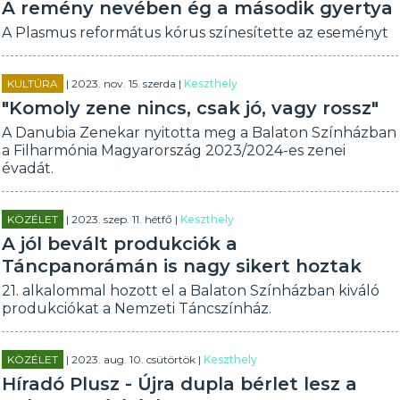
A remény nevében ég a második gyertya
A Plasmus református kórus színesítette az eseményt
KULTÚRA
| 2023. nov. 15. szerda |
Keszthely
"Komoly zene nincs, csak jó, vagy rossz"
A Danubia Zenekar nyitotta meg a Balaton Színházban
a Filharmónia Magyarország 2023/2024-es zenei
évadát.
KÖZÉLET
| 2023. szep. 11. hétfő |
Keszthely
A jól bevált produkciók a
Táncpanorámán is nagy sikert hoztak
21. alkalommal hozott el a Balaton Színházban kiváló
produkciókat a Nemzeti Táncszínház.
KÖZÉLET
| 2023. aug. 10. csütörtök |
Keszthely
Híradó Plusz - Újra dupla bérlet lesz a