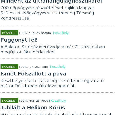
Mindent az ultrahangdiagnosztikáról
700 nőgyógyász részvételével zajlik a Magyar
Szülészeti-Nőgyógyászati Ultrahang Társaság
kongresszusa.
KÖZÉLET
| 2017. aug. 23. szerda |
Keszthely
Függönyt fel!
A Balaton Színház idei évadjára már 71 százalékban
megújították a bérleteket.
KÖZÉLET
| 2017. jún. 20. kedd |
Keszthely
Ismét Fölszállott a páva
Keszthelyen tartották a népszerű tehetségkutató
műsor Dél-dunántúli előválogatóját.
KÖZÉLET
| 2017. máj. 23. kedd |
Keszthely
Jubilált a Helikon Kórus
30 éves születésnapja alkalmából adott hangversenyt