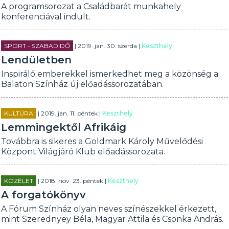
A programsorozat a Családbarát munkahely
konferenciával indult.
SPORT - SZABADIDŐ
| 2019. jan. 30. szerda |
Keszthely
Lendületben
Inspiráló emberekkel ismerkedhet meg a közönség a
Balaton Színház új előadássorozatában.
KULTÚRA
| 2019. jan. 11. péntek |
Keszthely
Lemmingektől Afrikáig
Továbbra is sikeres a Goldmark Károly Művelődési
Központ Világjáró Klub előadássorozata.
KÖZÉLET
| 2018. nov. 23. péntek |
Keszthely
A forgatókönyv
A Fórum Színház olyan neves színészekkel érkezett,
mint Szerednyey Béla, Magyar Attila és Csonka András.