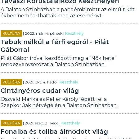
Tavaszi Kórustalálkozó Keszthelyen
A Balaton Színházban a pandémia miatt az elmúlt két
évben nem tarthatták meg az eseményt.
KULTÚRA
| 2022. már. 4. péntek |
Keszthely
Tabuk nélkül a férfi egóról - Pilát
Gáborral
Pilát Gábor íróval kezdődött meg a “Nők hete”
rendezvénysorozat a Balaton Színházban.
KULTÚRA
| 2021. okt. 4. hétfő |
Keszthely
Cintányéros cudar világ
Oszvald Marika és Peller Károly lépett fel a
Szépkorúak hétvégéjén a Balaton Színházban.
KULTÚRA
| 2021. szep. 21. kedd |
Keszthely
Fonalba és tollba álmodott világ