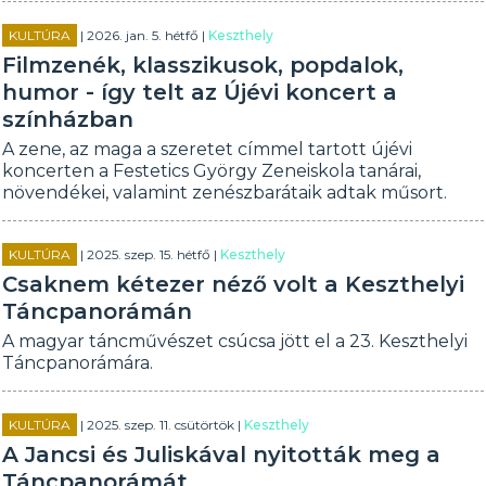
KULTÚRA
| 2026. jan. 5. hétfő |
Keszthely
Filmzenék, klasszikusok, popdalok,
humor - így telt az Újévi koncert a
színházban
A zene, az maga a szeretet címmel tartott újévi
koncerten a Festetics György Zeneiskola tanárai,
növendékei, valamint zenészbarátaik adtak műsort.
KULTÚRA
| 2025. szep. 15. hétfő |
Keszthely
Csaknem kétezer néző volt a Keszthelyi
Táncpanorámán
A magyar táncművészet csúcsa jött el a 23. Keszthelyi
Táncpanorámára.
KULTÚRA
| 2025. szep. 11. csütörtök |
Keszthely
A Jancsi és Juliskával nyitották meg a
Táncpanorámát