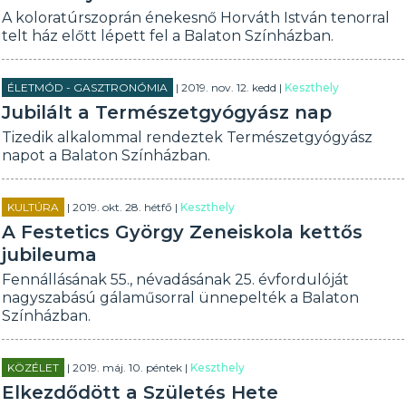
A koloratúrszoprán énekesnő Horváth István tenorral
telt ház előtt lépett fel a Balaton Színházban.
ÉLETMÓD - GASZTRONÓMIA
| 2019. nov. 12. kedd |
Keszthely
Jubilált a Természetgyógyász nap
Tizedik alkalommal rendeztek Természetgyógyász
napot a Balaton Színházban.
KULTÚRA
| 2019. okt. 28. hétfő |
Keszthely
A Festetics György Zeneiskola kettős
jubileuma
Fennállásának 55., névadásának 25. évfordulóját
nagyszabású gálaműsorral ünnepelték a Balaton
Színházban.
KÖZÉLET
| 2019. máj. 10. péntek |
Keszthely
Elkezdődött a Születés Hete