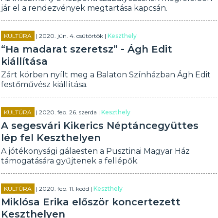
jár el a rendezvények megtartása kapcsán.
KULTÚRA
| 2020. jún. 4. csütörtök |
Keszthely
“Ha madarat szeretsz” - Ágh Edit
kiállítása
Zárt körben nyílt meg a Balaton Színházban Ágh Edit
festőművész kiállítása.
KULTÚRA
| 2020. feb. 26. szerda |
Keszthely
A segesvári Kikerics Néptáncegyüttes
lép fel Keszthelyen
A jótékonysági gálaesten a Pusztinai Magyar Ház
támogatására gyűjtenek a fellépők.
KULTÚRA
| 2020. feb. 11. kedd |
Keszthely
Miklósa Erika először koncertezett
Keszthelyen