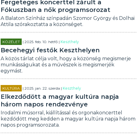
Fergeteges koncerttel zárult a
Fókuszban a nők programsorozat
A Balaton Színház színpadán Szomor György és Dolhai
Attila szórakoztatta a közönséget.
KÖZÉLET
| 2025. feb. 10. hétfő |
Keszthely
Becehegyi festők Keszthelyen
A közös tárlat célja volt, hogy a közönség megismerje
munkásságukat és a művészek is megismerjék
egymást.
KULTÚRA
| 2025. jan. 22. szerda |
Keszthely
Elkezdődött a magyar kultúra napja
három napos rendezvénye
Irodalmi műsorral, kiállítással és orgonakoncerttel
kezdődött meg kedden a magyar kultúra napja három
napos programsorozata.