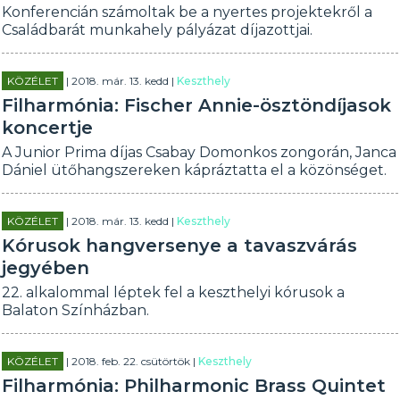
Konferencián számoltak be a nyertes projektekről a
Családbarát munkahely pályázat díjazottjai.
KÖZÉLET
| 2018. már. 13. kedd |
Keszthely
Filharmónia: Fischer Annie-ösztöndíjasok
koncertje
A Junior Prima díjas Csabay Domonkos zongorán, Janca
Dániel ütőhangszereken kápráztatta el a közönséget.
KÖZÉLET
| 2018. már. 13. kedd |
Keszthely
Kórusok hangversenye a tavaszvárás
jegyében
22. alkalommal léptek fel a keszthelyi kórusok a
Balaton Színházban.
KÖZÉLET
| 2018. feb. 22. csütörtök |
Keszthely
Filharmónia: Philharmonic Brass Quintet