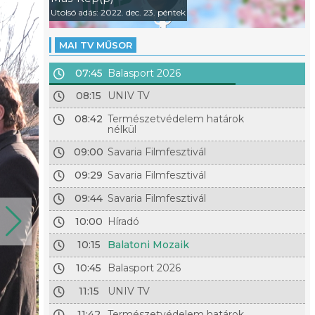
Utolsó adás: 2022. dec. 23. péntek
MAI TV MŰSOR
07:45
Balasport 2026
08:15
UNIV TV
08:42
Természetvédelem határok
nélkül
09:00
Savaria Filmfesztivál
09:29
Savaria Filmfesztivál
09:44
Savaria Filmfesztivál
10:00
Híradó
10:15
Balatoni Mozaik
10:45
Balasport 2026
11:15
UNIV TV
11:42
Természetvédelem határok