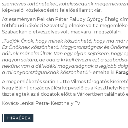
személyes történeteket, kötelességünk megemlékezni
képviselő, közlekedésért felelős államtitkár.
Az eseményen Pelikán Péter Faludy György Éhség című v
tóthfalusi Rákóczi Szövetség elnöke volt a megemléke
Szabadkán életveszélyes volt magyarul megszólalni.
„Tudják Önök, hogy minek köszönhető, hogy ma már ni
Ez Önöknek köszönhető. Magyarországnak és Önöknek 
nálunk már elmúltak. Van egy olyan sejtésem, hogy e
nagyon sokára, de odáig ki kell élvezni ezt a szabadságo
nekünk van a délvidéki magyarságnak a legjobb dolg
a mi anyaországunknak köszönhető.”
- emelte ki
Fara
A megemlékezés során Tüttő Vilmos tárogatós kíséret
Nagy Bálint országgyűlési képviselő és a Keszthelyi N
tisztelegtek az áldozatok előtt a Várkertben található
Kovács-Lenkai Petra- Keszthely Tv
HÍRKÉPEK