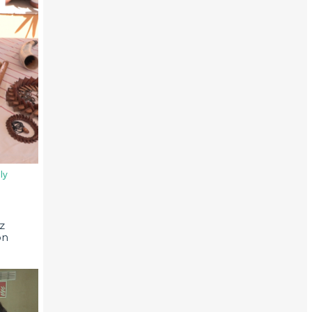
ly
z
on