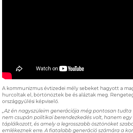
A kommunizmus évtizedei mély sebeket hagyott a mag
hurcoltak el, börtönöztek be és aláztak meg. Rengeteg
országgyűlési képviselő.
„Az én nagyszüleim generációja még pontosan tudta m
nem csupán politikai berendezkedés volt, hanem egy e
táplálkozott, és amely a legrosszabb ösztönöket sza
emlékeznek erre. A fiatalabb generáció számára a k