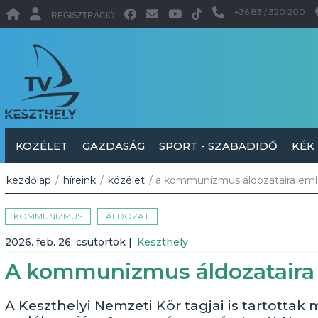
+36 83 / 320 200
REGISZTRÁCIÓ
KÖZÉLET
GAZDASÁG
SPORT - SZABADIDŐ
KÉK
kezdőlap
/
híreink
/
közélet
/ a kommunizmus áldozataira em
KOMMUNIZMUS
ÁLDOZAT
2026. feb. 26. csütörtök
|
Keszthely
A kommunizmus áldozataira
A Keszthelyi Nemzeti Kör tagjai is tartot