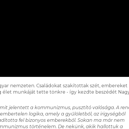
yar nemzeten. Családokat szakítottak szét, embereket
 élet munkáját tette tönkre - így kezdte beszédét Nagy
it jelentett a kommunizmus, pusztító valósága. A ren
mbertelen logika, amely a gyűlöletből, az irigységből
badította fel bizonyos emberekből. Sokan ma már nem
ommunizmus történelem. De nekünk, akik hallottuk a