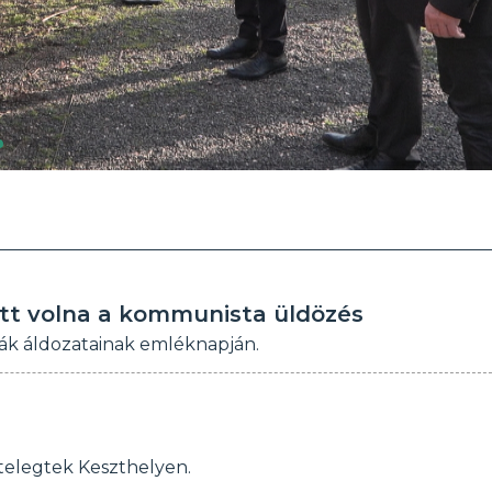
ett volna a kommunista üldözés
rák áldozatainak emléknapján.
telegtek Keszthelyen.