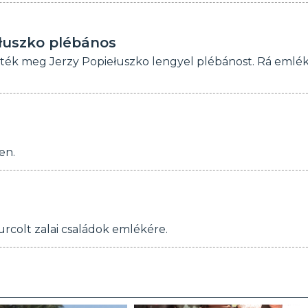
łuszko plébános
lték meg Jerzy Popiełuszko lengyel plébánost. Rá emlé
en.
rcolt zalai családok emlékére.