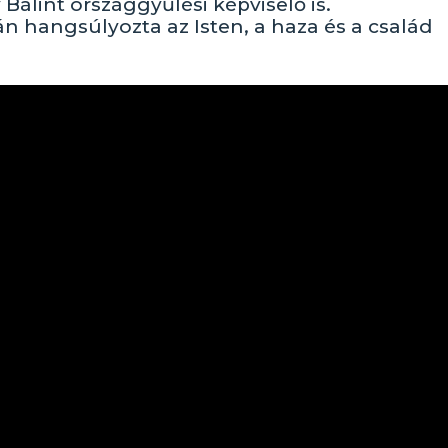
álint országgyűlési képviselő is.
 hangsúlyozta az Isten, a haza és a család