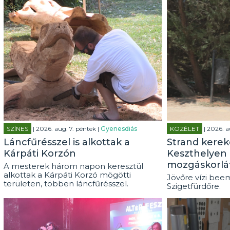
SZÍNES
| 2026. aug. 7. péntek |
Gyenesdiás
KÖZÉLET
| 2026. a
Láncfűrésszel is alkottak a
Strand kerek
Kárpáti Korzón
Keszthelyen 
mozgáskorlá
A mesterek három napon keresztül
alkottak a Kárpáti Korzó mögötti
Jövőre vízi beem
területen, többen láncfűrésszel.
Szigetfürdőre.