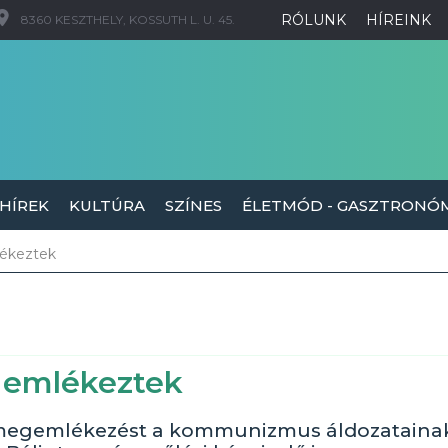
RÓLUNK
HÍREINK
8360 KESZTHELY, KOSSUTH L. U. 45.
 HÍREK
KULTÚRA
SZÍNES
ÉLETMÓD - GASZTRONÓ
lékeztek
 emlékeztek
tak megemlékezést a kommunizmus áldozataina