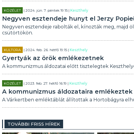
KÖZÉLET
| 2024. jún. 7. péntek 19:15 |
Keszthely
Negyven esztendeje hunyt el Jerzy Popie
Negyven esztendeje rabolták el, kínozták meg, majd ö
csütörtökön.
KULTÚRA
| 2024. feb. 26. hétfő 19:15 |
Keszthely
Gyertyák az örök emlékezetnek
A kommunizmus áldozatai előtt tisztelegtek Keszthely
KÖZÉLET
| 2023. feb. 27. hétfő 16:19 |
Keszthely
A kommunizmus áldozataira emlékeztek
A Várkertben emléktáblát állítottak a Hortobágyra elhu
TOVÁBBI FRISS HÍREK