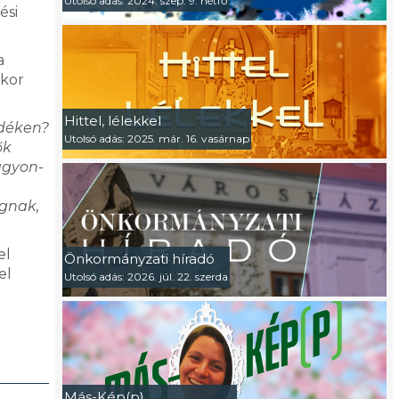
Utolsó adás: 2024. szep. 9. hétfő
ési
a
ikor
Hittel, lélekkel
idéken?
Utolsó adás: 2025. már. 16. vasárnap
ők
agyon-
gnak,
el
Önkormányzati híradó
el
Utolsó adás: 2026. júl. 22. szerda
Más-Kép(p)