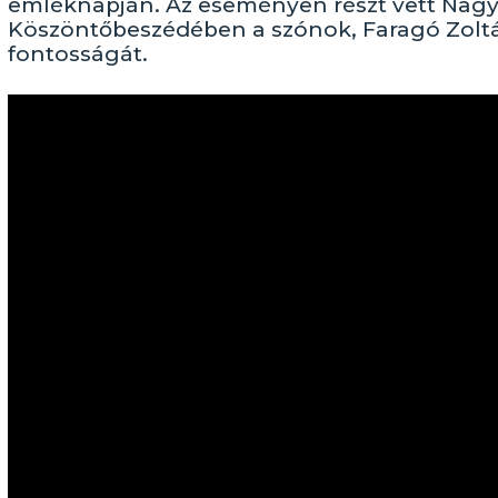
emléknapján. Az eseményen részt vett Nagy B
Köszöntőbeszédében a szónok, Faragó Zoltán
fontosságát.