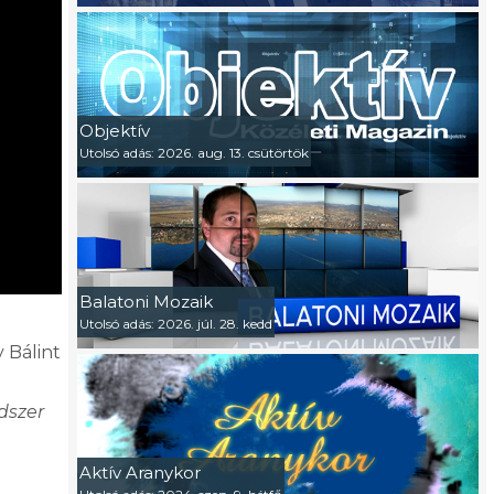
Objektív
Utolsó adás: 2026. aug. 13. csütörtök
Balatoni Mozaik
Utolsó adás: 2026. júl. 28. kedd
 Bálint
dszer
Aktív Aranykor