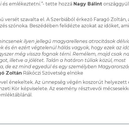
 és emlékeztetni.”
- tette hozzá
Nagy Bálint
országgyűl
ersét szavalta el. A Szerbiából érkező Faragó Zoltán, 
zés szónoka. Beszédében felidézte azokat az időket, am
ncsenek ilyen jellegű magyarellenes atrocitások délv
és én ezért végtelenül hálás vagyok, hogy ezek az id
gyszer még vissza fognak térni. Remélem, majd csak n
t, illetve a jólétet. Talán a határon túliak közül, most
a, de ez mind egyedül és egy személyben Magyarorszá
gó Zoltán
Rákóczi Szövetség elnöke
ével énekeltek. Az ünnepség végén koszorút helyezett 
emzeti Kör képviselete. Az esemény résztvevői mécsesekk
 emléktáblánál.