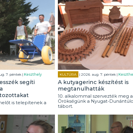
ug. 7. péntek |
Keszthely
KULTÚRA
| 2026. aug. 7. péntek |
Keszthe
esszék segíti
A kutyagerinc készítést is
a
megtanulhatták
tozottakat
10. alkalommal szervezték meg a
Örökségünk a Nyugat-Dunántúl
előt is telepítenek a
tábort.