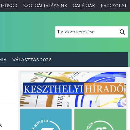
MŰSOR
SZOLGÁLTATÁSAINK
GALÉRIÁK
KAPCSOLAT
MIA
VÁLASZTÁS 2026
k