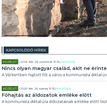
KAPCSOLÓDÓ HÍREK
KÖZÉLET
| 2026. feb. 26. csütörtök 19:15 |
Keszthely
Nincs olyan magyar család, akit ne érint
A Várkertben hajtott főt a város a kommunista diktatú
KÖZÉLET
| 2025. feb. 26. szerda 19:15 |
Keszthely
Főhajtás az áldozatok emléke előtt
A kommunista diktatúra áldozatainak emléke előtt tisz