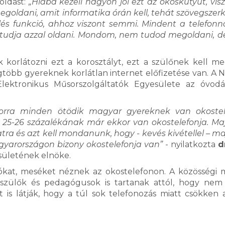
oldást:
„Hiába kezeli nagyon jól ezt az okoskütyüt, vis
goldani, amit informatika órán kell, tehát szövegszerk
lés funkció, ahhoz viszont semmi. Mindent a telefonn
 tudja azzal oldani. Mondom, nem tudod megoldani, d
korlátozni ezt a korosztályt, ezt a szülőnek kell me
 legtöbb gyereknek korlátlan internet előfizetése van. A 
Elektronikus Műsorszolgáltatók Egyesülete az óvod
korra minden ötödik magyar gyereknek van okostele
, 25-26 százalékának már ekkor van okostelefonja. Ma
atra és azt kell mondanunk, hogy - kevés kivétellel – 
gyarországon bizony okostelefonja van”
- nyilatkozta
d
esületének elnöke.
eókat, meséket néznek az okostelefonon. A közösségi 
a szülők és pedagógusok is tartanak attól, hogy nem
 is látják, hogy a túl sok telefonozás miatt csökken a 