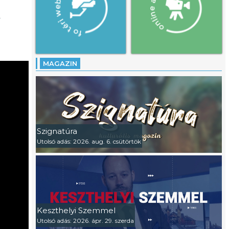
y
MAGAZIN
Szignatúra
Utolsó adás: 2026. aug. 6. csütörtök
Keszthelyi Szemmel
Utolsó adás: 2026. ápr. 29. szerda