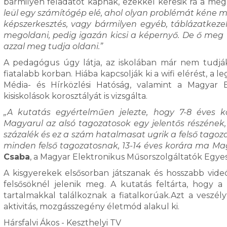
bármilyen feladatot kapnak, ezekkel keresik rá a meg
leül egy számítógép elé, ahol olyan problémát kéne me
képszerkesztés, vagy bármilyen egyéb, táblázatkeze
megoldani, pedig igazán kicsi a képernyő. De ő meg
azzal meg tudja oldani.”
A pedagógus úgy látja, az iskolában már nem tudják 
fiatalabb korban. Hiába kapcsolják ki a wifi elérést, a
Média- és Hírközlési Hatóság, valamint a Magyar 
kisiskolások korosztályát is vizsgálta.
„A kutatás egyértelműen jelezte, hogy 7-8 éves 
Magyarul az alsó tagozatosok egy jelentős részének
százalék és ez a szám hatalmasat ugrik a felső tagoz
minden felső tagozatosnak, 13-14 éves korára ma Ma
Csaba
, a Magyar Elektronikus Műsorszolgáltatók Egy
A kisgyerekek elsősorban játszanak és hosszabb vid
felsősöknél jelenik meg. A kutatás feltárta, hogy 
tartalmakkal találkoznak a fiatalkorúak.Azt a veszélyt
aktivitás, mozgásszegény életmód alakul ki.
Hársfalvi Ákos - Keszthelyi TV