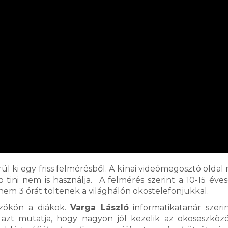
l ki egy friss felmérésből. A kínai videómegosztó oldal 
tini nem is használja. A felmérés szerint a 10-15 éve
em 3 órát töltenek a világhálón okostelefonjukkal.
zökön a diákok.
Varga László
informatikatanár szeri
 azt mutatja, hogy nagyon jól kezelik az okoseszköz