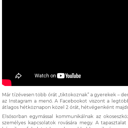
Már tízévesen több órát „tiktokoznak” a gyerekek – derü
az Instagram a menő. A Facebookot viszont a legtöbb 
átlagos hétköznapon közel 2 órát, hétvégenként majdn
Elsősorban egymással kommunikálnak az okoseszkö
személyes kapcsolatok rovására megy. A tapasztalat