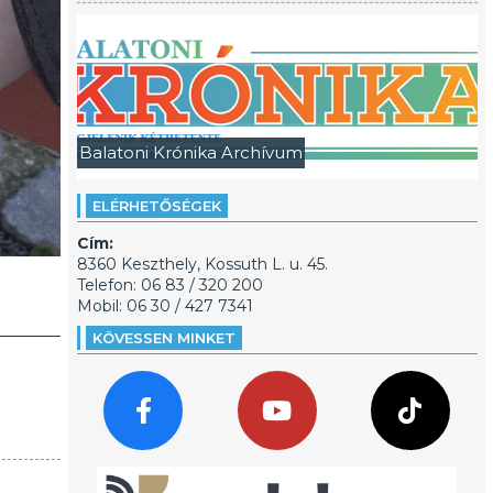
Balatoni Krónika Archívum
ELÉRHETŐSÉGEK
Cím:
8360 Keszthely, Kossuth L. u. 45.
Telefon: 06 83 / 320 200
Mobil: 06 30 / 427 7341
KÖVESSEN MINKET