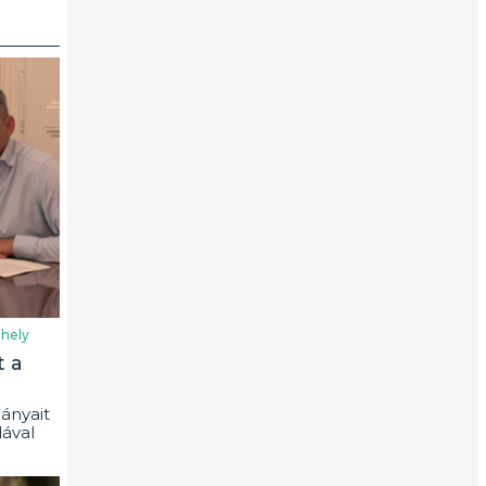
hely
t a
ányait
ával