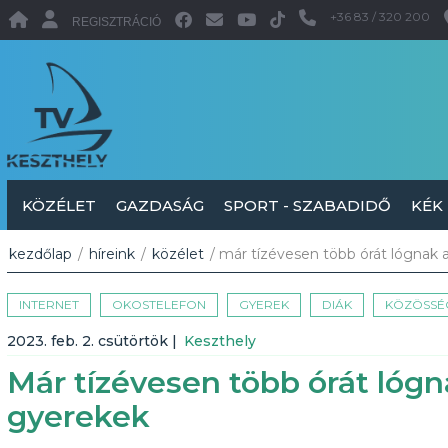
+36 83 / 320 200
REGISZTRÁCIÓ
KÖZÉLET
GAZDASÁG
SPORT - SZABADIDŐ
KÉK
kezdőlap
/
híreink
/
közélet
/ már tízévesen több órát lógnak 
INTERNET
OKOSTELEFON
GYEREK
DIÁK
KÖZÖSSÉG
2023. feb. 2. csütörtök
|
Keszthely
Már tízévesen több órát lógn
gyerekek