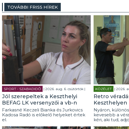
TOVÁBBI FRISS HÍREK
SPORT - SZABADIDŐ
| 2026. aug. 6. csütörtök |
KÖZÉLET
| 2026. a
Jól szerepeltek a Keszthelyi
Retro véradás
BEFAG LK versenyzői a vb-n
Keszthelyen
Farkasné Keczeli Bianka és Jurkovics
Nyáron, különös
Kadosa Radó is előkelő helyeket értek
kevesebb a véra
el.
kéri, aki tud, adj