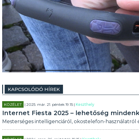
KAPCSOLÓDÓ HÍREK
KÖZÉLET
| 2025. már. 21. péntek 19:15 |
Keszthely
Internet Fiesta 2025 – lehetőség minden
Mesterséges intelligenciáról, okostelefon-használatról és