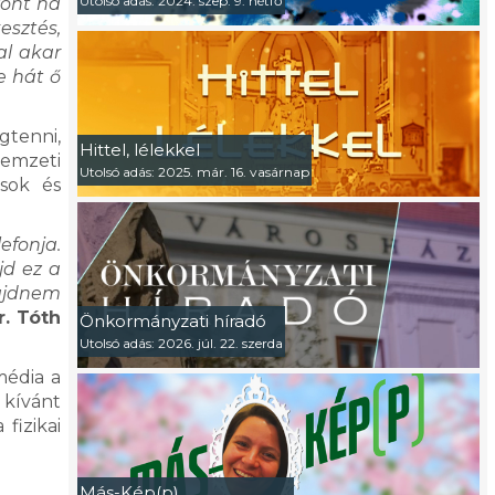
Utolsó adás: 2024. szep. 9. hétfő
zont ha
esztés,
al akar
e hát ő
gtenni,
Hittel, lélekkel
Nemzeti
Utolsó adás: 2025. már. 16. vasárnap
ások és
fonja.
jd ez a
majdnem
r. Tóth
Önkormányzati híradó
Utolsó adás: 2026. júl. 22. szerda
média a
 kívánt
fizikai
Más-Kép(p)