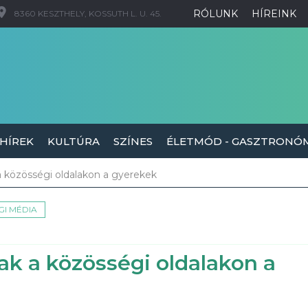
RÓLUNK
HÍREINK
8360 KESZTHELY, KOSSUTH L. U. 45.
 HÍREK
KULTÚRA
SZÍNES
ÉLETMÓD - GASZTRONÓ
a közösségi oldalakon a gyerekek
I MÉDIA
ak a közösségi oldalakon a