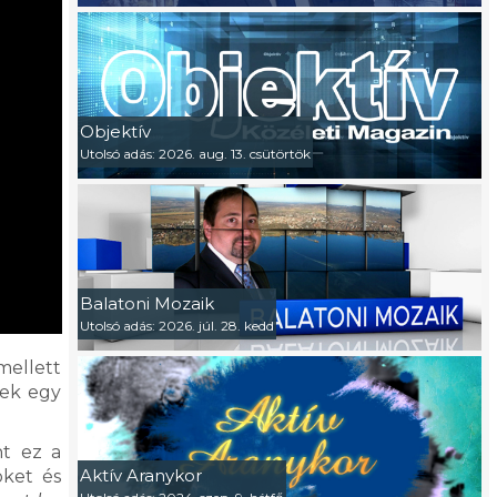
Objektív
Utolsó adás: 2026. aug. 13. csütörtök
Balatoni Mozaik
Utolsó adás: 2026. júl. 28. kedd
mellett
sek egy
nt ez a
Aktív Aranykor
öket és