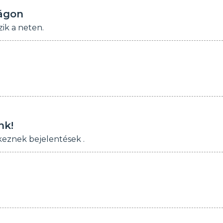
ágon
ik a neten.
nk!
keznek bejelentések .