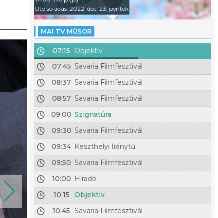
Utolsó adás: 2022. dec. 23. péntek
MAI TV MŰSOR
07:15
Objektív
07:45
Savaria Filmfesztivál
08:37
Savaria Filmfesztivál
08:57
Savaria Filmfesztivál
09:00
Szignatúra
09:30
Savaria Filmfesztivál
09:34
Keszthelyi Iránytű
09:50
Savaria Filmfesztivál
10:00
Híradó
10:15
Objektív
10:45
Savaria Filmfesztivál