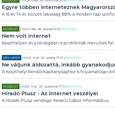
KÖZÉLET
| 2024. szep. 26. csütörtök 19:15 |
Keszthely
Egyre többen interneteznek Magyarorsz
A 16 és 74 év közötti lakosság 88%-a minden nap szörföz
KÖZÉLET
| 2024. feb. 28. szerda 19:15 |
Keszthely
Nem volt internet
Keszthelyen és a térségben is problémák merültek fel.
KÉK HÍREK
| 2023. már. 29. szerda 17:27 |
Keszthely
Ne váljunk áldozattá, inkább gyanakodju
A Keszthelyi Rendőrkapitánysághoz is folyamatosan ér
KÖZÉLET
| 2023. már. 23. csütörtök 17:11 |
Keszthely
Híradó Plusz - Az internet veszélyei
A Híradó Plusz vendége: Keserű Gábor informatikus