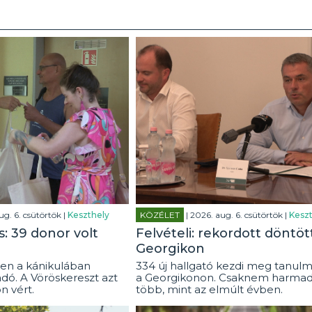
ug. 6. csütörtök |
Keszthely
KÖZÉLET
| 2026. aug. 6. csütörtök |
Keszt
: 39 donor volt
Felvételi: rekordott döntöt
Georgikon
en a kánikulában
334 új hallgató kezdi meg tanulm
dó. A Vöröskereszt azt
a Georgikonon. Csaknem harmad
on vért.
több, mint az elmúlt évben.