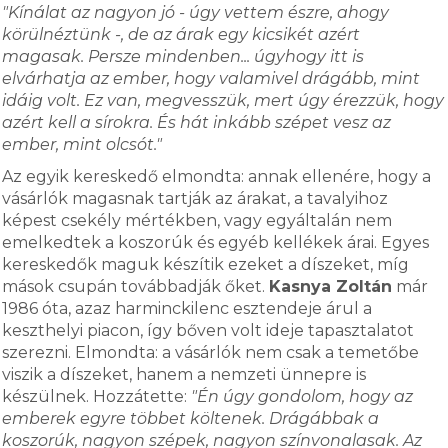
"Kínálat az nagyon jó - úgy vettem észre, ahogy
körülnéztünk -, de az árak egy kicsikét azért
magasak. Persze mindenben... úgyhogy itt is
elvárhatja az ember, hogy valamivel drágább, mint
idáig volt. Ez van, megvesszük, mert úgy érezzük, hogy
azért kell a sírokra. És hát inkább szépet vesz az
ember, mint olcsót."
Az egyik kereskedő elmondta: annak ellenére, hogy a
vásárlók magasnak tartják az árakat, a tavalyihoz
képest csekély mértékben, vagy egyáltalán nem
emelkedtek a koszorúk és egyéb kellékek árai. Egyes
kereskedők maguk készítik ezeket a díszeket, míg
mások csupán továbbadják őket.
Kasnya Zoltán
már
1986 óta, azaz harminckilenc esztendeje árul a
keszthelyi piacon, így bőven volt ideje tapasztalatot
szerezni. Elmondta: a vásárlók nem csak a temetőbe
viszik a díszeket, hanem a nemzeti ünnepre is
készülnek. Hozzátette:
"Én úgy gondolom, hogy az
emberek egyre többet költenek. Drágábbak a
koszorúk, nagyon szépek, nagyon színvonalasak. Az