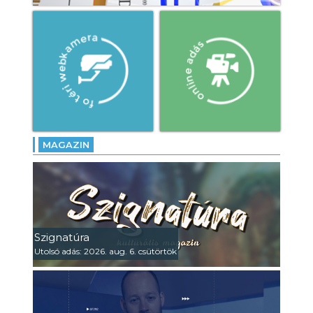
MAGAZIN
Szignatúra
Utolsó adás: 2026. aug. 6. csütörtök