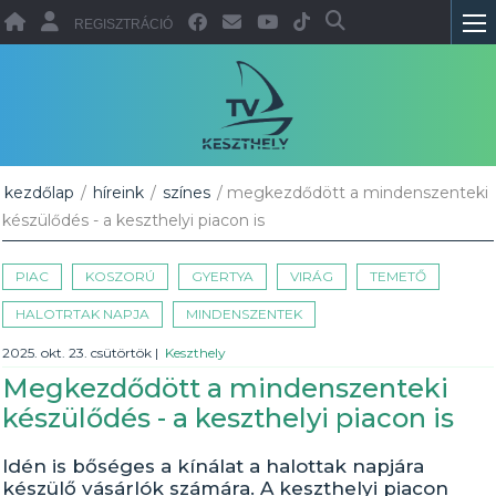
REGISZTRÁCIÓ
kezdőlap
/
híreink
/
színes
/ megkezdődött a mindenszenteki
készülődés - a keszthelyi piacon is
PIAC
KOSZORÚ
GYERTYA
VIRÁG
TEMETŐ
HALOTRTAK NAPJA
MINDENSZENTEK
2025. okt. 23. csütörtök
|
Keszthely
Megkezdődött a mindenszenteki
készülődés - a keszthelyi piacon is
Idén is bőséges a kínálat a halottak napjára
készülő vásárlók számára. A keszthelyi piacon