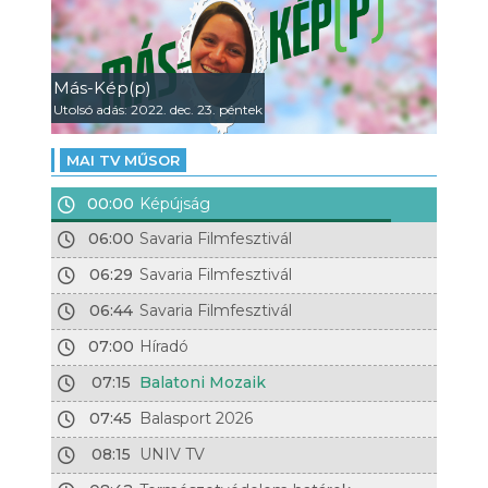
Más-Kép(p)
Utolsó adás: 2022. dec. 23. péntek
MAI TV MŰSOR
00:00
Képújság
06:00
Savaria Filmfesztivál
06:29
Savaria Filmfesztivál
06:44
Savaria Filmfesztivál
07:00
Híradó
07:15
Balatoni Mozaik
07:45
Balasport 2026
08:15
UNIV TV