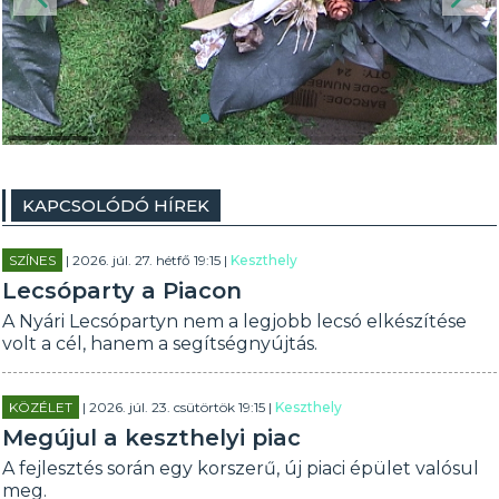
KAPCSOLÓDÓ HÍREK
SZÍNES
| 2026. júl. 27. hétfő 19:15 |
Keszthely
Lecsóparty a Piacon
A Nyári Lecsópartyn nem a legjobb lecsó elkészítése
volt a cél, hanem a segítségnyújtás.
KÖZÉLET
| 2026. júl. 23. csütörtök 19:15 |
Keszthely
Megújul a keszthelyi piac
A fejlesztés során egy korszerű, új piaci épület valósul
meg.