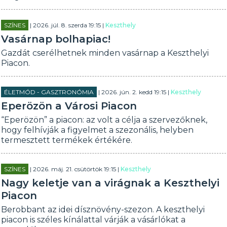
SZÍNES
| 2026. júl. 8. szerda 19:15 |
Keszthely
Vasárnap bolhapiac!
Gazdát cserélhetnek minden vasárnap a Keszthelyi
Piacon.
ÉLETMÓD - GASZTRONÓMIA
| 2026. jún. 2. kedd 19:15 |
Keszthely
Eperözön a Városi Piacon
“Eperözön” a piacon: az volt a célja a szervezőknek,
hogy felhívják a figyelmet a szezonális, helyben
termesztett termékek értékére.
SZÍNES
| 2026. máj. 21. csütörtök 19:15 |
Keszthely
Nagy keletje van a virágnak a Keszthelyi
Piacon
Berobbant az idei dísznövény-szezon. A keszthelyi
piacon is széles kínálattal várják a vásárlókat a