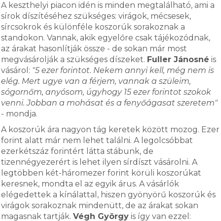
A keszthelyi piacon idén is minden megtalálható, ami a
sírok díszítéséhez szükséges: virágok, mécsesek,
sírcsokrok és különféle koszorúk sorakoznak a
standokon. Vannak, akik egyelőre csak tájékozódnak,
az árakat hasonlítják össze - de sokan már most
megvásárolják a szükséges díszeket.
Fuller Jánosné
is
vásárol:
"5 ezer forintot. Nekem annyi kell, még nem is
elég. Mert ugye van a férjem, vannak a szüleim,
sógornőm, anyósom, úgyhogy 15 ezer forintot szokok
venni. Jobban a mohásat és a fenyőágasat szeretem"
- mondja.
A koszorúk ára nagyon tág keretek között mozog. Ezer
forint alatt már nem lehet találni. A legolcsóbbat
ezerkétszáz forintért látta stábunk, de
tizennégyezerért is lehet ilyen sírdíszt vásárolni. A
legtöbben két-háromezer forint körüli koszorúkat
keresnek, mondta el az egyik árus. A vásárlók
elégedettek a kínálattal, hiszen gyönyörű koszorúk és
virágok sorakoznak mindenütt, de az árakat sokan
magasnak tartják.
Végh György
is így van ezzel: