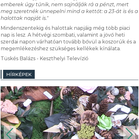
emberek úgy tűnik, nem sajnálják rá a pénzt, mert
meg szeretnék ünnepelni mind a kettőt: a 23-át is és a
halottak napját is."
Mindenszentekig és halottak napjáig még több piaci
nap is lesz. A hétvégi szombati, valamint a jövő heti
szerdai napon várhatóan tovább bővül a koszorúk és a
megemlékezéshez szükséges kellékek kínálata.
Tüskés Balázs - Keszthelyi Televízió
HÍRKÉPEK