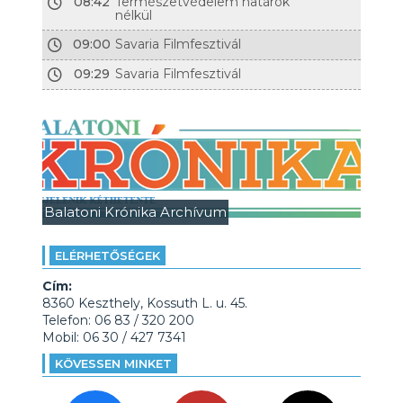
08:42
Természetvédelem határok
nélkül
09:00
Savaria Filmfesztivál
09:29
Savaria Filmfesztivál
Balatoni Krónika Archívum
ELÉRHETŐSÉGEK
Cím:
8360 Keszthely, Kossuth L. u. 45.
Telefon: 06 83 / 320 200
Mobil: 06 30 / 427 7341
KÖVESSEN MINKET