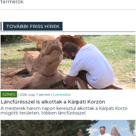
termelők.
TOVÁBBI FRISS HÍREK
SZÍNES
| 2026. aug. 7. péntek |
Gyenesdiás
Láncfűrésszel is alkottak a Kárpáti Korzón
A mesterek három napon keresztül alkottak a Kárpáti Korzó
mögötti területen, többen láncfűrésszel.