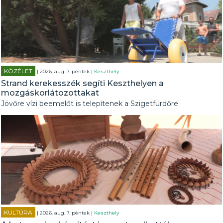
KÖZÉLET
| 2026. aug. 7. péntek |
Keszthely
Strand kerekesszék segíti Keszthelyen a
mozgáskorlátozottakat
Jövőre vízi beemelőt is telepítenek a Szigetfürdőre.
KULTÚRA
| 2026. aug. 7. péntek |
Keszthely