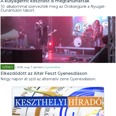
A kutyagerinc készítést is megtanulhatták
10. alkalommal szervezték meg az Örökségünk a Nyugat-
Dunántúlon tábort.
SZÍNES
| 2026. aug. 7. péntek |
Gyenesdiás
Elkezdődött az Altér Feszt Gyenesdiáson
Négy napon át szól az alternatív zene Gyenesdiáson.