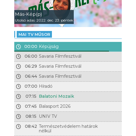
Más-Kép(p)
Utolsó adás: 2022. dec. 23. péntek
MAI TV MŰSOR
00:00
Képújság
06:00
Savaria Filmfesztivál
06:29
Savaria Filmfesztivál
06:44
Savaria Filmfesztivál
07:00
Híradó
07:15
Balatoni Mozaik
07:45
Balasport 2026
08:15
UNIV TV
08:42
Természetvédelem határok
nélkül