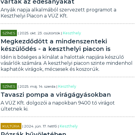
várták az édesanyákat
Anyák napja alkalmából szervezett programot a
Keszthelyi Piacon a VÜZ Kft.
SZÍNES
| 2025. okt. 23. csütörtök |
Keszthely
Megkezdődött a mindenszenteki
készülődés - a keszthelyi piacon is
Idén is bőséges a kínálat a halottak napjára készülő
vásárlók számára. A keszthelyi piacon szinte mindenhol
kaphatók virágok, mécsesek és koszorúk.
SZÍNES
| 2025. máj. 14. szerda |
Keszthely
Tavaszi pompa a virágágyásokban
A VÜZ Kft. dolgozói a napokban 9400 tő virágot
ültetnek ki.
KULTÚRA
| 2024. jún. 17. hétfő |
Keszthely
Rózsák bűvöletében