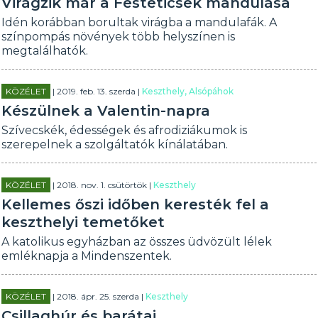
Virágzik már a Festeticsek mandulása
Idén korábban borultak virágba a mandulafák. A
színpompás növények több helyszínen is
megtalálhatók.
KÖZÉLET
| 2019. feb. 13. szerda |
Keszthely, Alsópáhok
Készülnek a Valentin-napra
Szívecskék, édességek és afrodiziákumok is
szerepelnek a szolgáltatók kínálatában.
KÖZÉLET
| 2018. nov. 1. csütörtök |
Keszthely
Kellemes őszi időben keresték fel a
keszthelyi temetőket
A katolikus egyházban az összes üdvözült lélek
emléknapja a Mindenszentek.
KÖZÉLET
| 2018. ápr. 25. szerda |
Keszthely
Csillaghúr és barátai