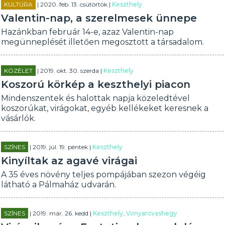
KULTÚRA
| 2020. feb. 13. csütörtök |
Keszthely
Valentin-nap, a szerelmesek ünnepe
Hazánkban február 14-e, azaz Valentin-nap
megünneplését illetően megosztott a társadalom.
KÖZÉLET
| 2019. okt. 30. szerda |
Keszthely
Koszorú körkép a keszthelyi piacon
Mindenszentek és halottak napja közeledtével
koszorúkat, virágokat, egyéb kellékeket keresnek a
vásárlók.
SZÍNES
| 2019. júl. 19. péntek |
Keszthely
Kinyíltak az agavé virágai
A 35 éves növény teljes pompájában szezon végéig
látható a Pálmaház udvarán.
SZÍNES
| 2019. már. 26. kedd |
Keszthely, Vonyarcvashegy