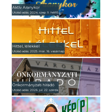
Aktív Aranykor
Utolsó adás: 2024. szep. 9. hétfő
Hittel, lélekkel
Utolsó adás: 2025. már. 16. vasárnap
Önkormányzati híradó
Utolsó adás: 2026. júl. 22. szerda