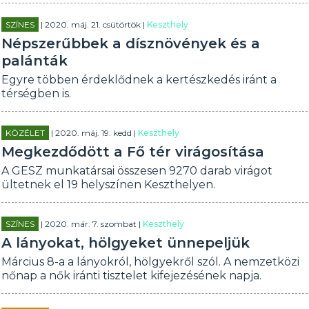
SZÍNES
| 2020. máj. 21. csütörtök |
Keszthely
Népszerűbbek a dísznövények és a
palánták
Egyre többen érdeklődnek a kertészkedés iránt a
térségben is.
KÖZÉLET
| 2020. máj. 19. kedd |
Keszthely
Megkezdődött a Fő tér virágosítása
A GESZ munkatársai összesen 9270 darab virágot
ültetnek el 19 helyszínen Keszthelyen.
SZÍNES
| 2020. már. 7. szombat |
Keszthely
A lányokat, hölgyeket ünnepeljük
Március 8-a a lányokról, hölgyekről szól. A nemzetközi
nőnap a nők iránti tisztelet kifejezésének napja.