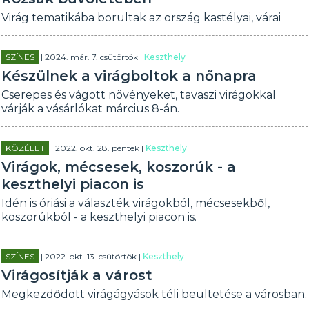
Virág tematikába borultak az ország kastélyai, várai
SZÍNES
| 2024. már. 7. csütörtök |
Keszthely
Készülnek a virágboltok a nőnapra
Cserepes és vágott növényeket, tavaszi virágokkal
várják a vásárlókat március 8-án.
KÖZÉLET
| 2022. okt. 28. péntek |
Keszthely
Virágok, mécsesek, koszorúk - a
keszthelyi piacon is
Idén is óriási a választék virágokból, mécsesekből,
koszorúkból - a keszthelyi piacon is.
SZÍNES
| 2022. okt. 13. csütörtök |
Keszthely
Virágosítják a várost
Megkezdődött virágágyások téli beültetése a városban.