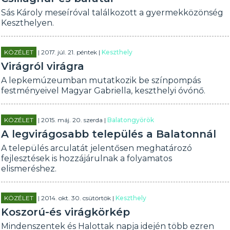
Sás Károly meseíróval találkozott a gyermekközönség
Keszthelyen.
KÖZÉLET
| 2017. júl. 21. péntek |
Keszthely
Virágról virágra
A lepkemúzeumban mutatkozik be színpompás
festményeivel Magyar Gabriella, keszthelyi óvónő.
KÖZÉLET
| 2015. máj. 20. szerda |
Balatongyörök
A legvirágosabb település a Balatonnál
A település arculatát jelentősen meghatározó
fejlesztések is hozzájárulnak a folyamatos
elismeréshez.
KÖZÉLET
| 2014. okt. 30. csütörtök |
Keszthely
Koszorú-és virágkörkép
Mindenszentek és Halottak napja idején több ezren