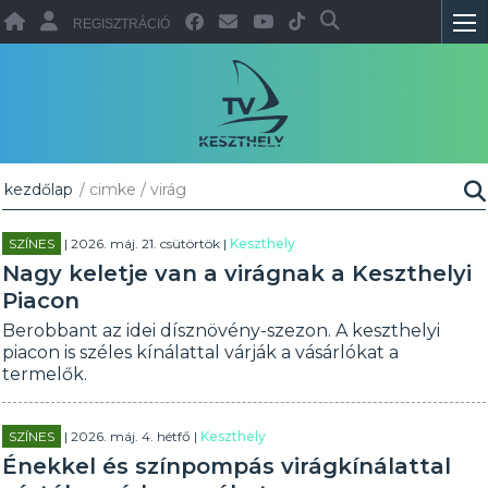
REGISZTRÁCIÓ
kezdőlap
/ cimke / virág
SZÍNES
| 2026. máj. 21. csütörtök |
Keszthely
Nagy keletje van a virágnak a Keszthelyi
Piacon
Berobbant az idei dísznövény-szezon. A keszthelyi
piacon is széles kínálattal várják a vásárlókat a
termelők.
SZÍNES
| 2026. máj. 4. hétfő |
Keszthely
Énekkel és színpompás virágkínálattal