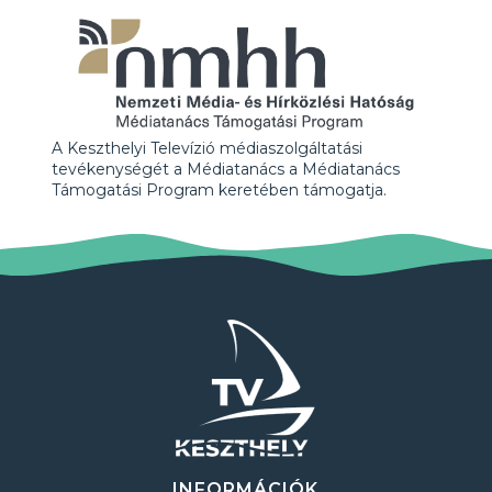
A Keszthelyi Televízió médiaszolgáltatási
tevékenységét a Médiatanács a Médiatanács
Támogatási Program keretében támogatja.
INFORMÁCIÓK