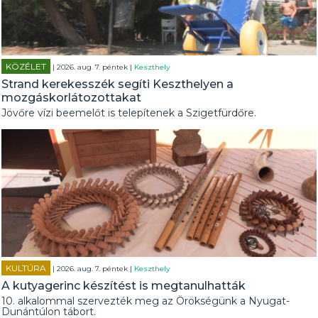
KÖZÉLET
| 2026. aug. 7. péntek |
Keszthely
Strand kerekesszék segíti Keszthelyen a
mozgáskorlátozottakat
Jövőre vízi beemelőt is telepítenek a Szigetfürdőre.
KULTÚRA
| 2026. aug. 7. péntek |
Keszthely
A kutyagerinc készítést is megtanulhatták
10. alkalommal szervezték meg az Örökségünk a Nyugat-
Dunántúlon tábort.