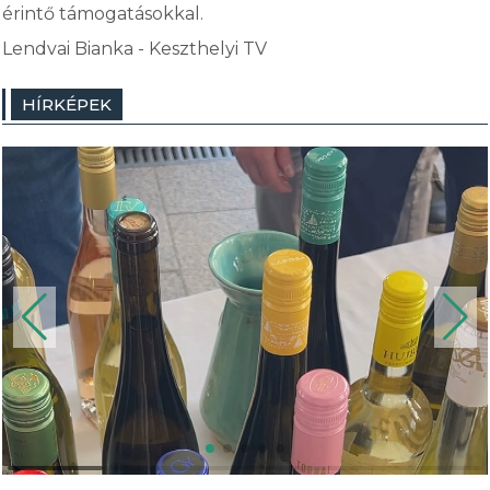
érintő támogatásokkal.
Lendvai Bianka - Keszthelyi TV
HÍRKÉPEK