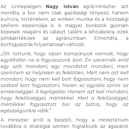
Az ünnepségen
Nagy István
agrárminiszter azt
mondta, a bor nem csak gazdasági tényező, hanem
kultúra, történelem, az emberi munka és a közösségi
szellem esszenciája is. A magyar borászok gyorsan
képesek reagálni és választ találni a kihívásokra, ezek
példaértékűek az agráriumban. Elmondta, a
borfogyasztás folyamatosan változik.
„Ott tartunk, hogy olyan kampányok vannak, hogy
egyáltalán ne is fogyasszunk bort. Én szeretnék erről
egy szót mondani, egy mondatot mondani, mert
szerintem ez helytelen és felelőtlen. Mert nem azt kell
mondani, hogy nem kell bort fogyasztani, hogy nem
szabad bort fogyasztani, hiszen ez egyidős szinte az
emberiséggel. A legrégebbi. Hanem azt kell mondani,
hogy felelősséggel, mértékkel. Mert a felelősséggel,
mértékkel fogyasztott bor az biztos, hogy az
egészségünkre válik.”
A miniszter arról is beszélt, hogy a minisztérium
továbbra is stratégiai szinten foglalkozik az ágazatot