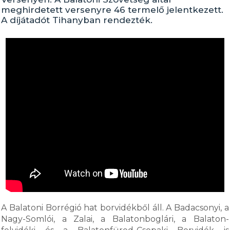
meghirdetett versenyre 46 termelő jelentkezett.
A díjátadót Tihanyban rendezték.
A Balatoni Borrégió hat borvidékből áll. A Badacsonyi, a
Nagy-Somlói, a Zalai, a Balatonboglári, a Balaton-