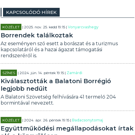
KAPCSOLÓDÓ HÍREK
KÖZÉLET
| 2025. nov. 25. kedd 19:15 |
Vonyarcvashegy
Borrendek találkoztak
Az eseményen szó esett a borászat és a turizmus
kapcsolatáról és a hazai ágazat támogatási
rendszeréről is.
SZÍNES
| 2024. jún. 14. péntek 19:15 |
Zamárdi
Kiválasztották a Balatoni Borrégió
legjobb nedűit
A Balatoni Szövetség felhívására 41 termelő 204
bormintával nevezett.
KÖZÉLET
| 2024. ápr. 26. péntek 19:15 |
Badacsonytomaj
Együttműködési megállapodásokat írtak