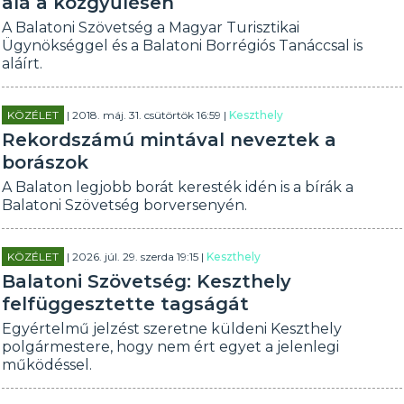
alá a közgyűlésen
A Balatoni Szövetség a Magyar Turisztikai
Ügynökséggel és a Balatoni Borrégiós Tanáccsal is
aláírt.
KÖZÉLET
| 2018. máj. 31. csütörtök 16:59 |
Keszthely
Rekordszámú mintával neveztek a
borászok
A Balaton legjobb borát keresték idén is a bírák a
Balatoni Szövetség borversenyén.
KÖZÉLET
| 2026. júl. 29. szerda 19:15 |
Keszthely
Balatoni Szövetség: Keszthely
felfüggesztette tagságát
Egyértelmű jelzést szeretne küldeni Keszthely
polgármestere, hogy nem ért egyet a jelenlegi
működéssel.