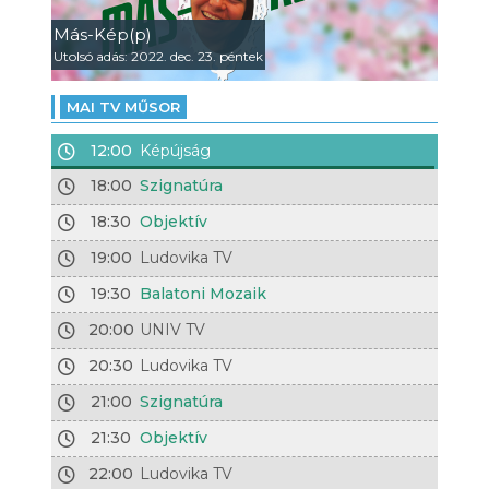
Más-Kép(p)
Utolsó adás: 2022. dec. 23. péntek
MAI TV MŰSOR
12:00
Képújság
18:00
Szignatúra
18:30
Objektív
19:00
Ludovika TV
19:30
Balatoni Mozaik
20:00
UNIV TV
20:30
Ludovika TV
21:00
Szignatúra
21:30
Objektív
22:00
Ludovika TV