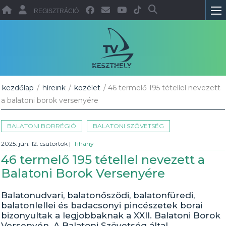
REGISZTRÁCIÓ
kezdőlap
/
híreink
/
közélet
/ 46 termelő 195 tétellel nevezett
a balatoni borok versenyére
BALATONI BORRÉGIÓ
BALATONI SZÖVETSÉG
2025. jún. 12. csütörtök
|
Tihany
46 termelő 195 tétellel nevezett a
Balatoni Borok Versenyére
Balatonudvari, balatonőszödi, balatonfüredi,
balatonlellei és badacsonyi pincészetek borai
bizonyultak a legjobbaknak a XXII. Balatoni Borok
Versenyén. A Balatoni Szövetség által