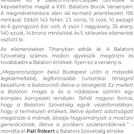
felvidéki és a Balatonfüred-Csopaki Borvidék is
képviseltette magát a XXII. Balatoni Borok Versenyén.
A megmérettetésre idén 46 termelő jelentkezett 195
mintával. Ebből 143 fehér, 23 vörös, 13 rozé, 10 pezsgő
és 6 gyöngyöző bor volt. A zsűri 1 nagyarany, 35 arany,
140 ezüst, 14 bronz minősítést és 5 okleveles elismerést
osztott ki.
Az elismeréseket Tihanyban adták át. A Balatoni
Szövetség számos módon igyekszik megőrizni és
továbbadni a Balaton értékeit. Ilyen ez a verseny is.
„Magyarországon belül Budapest után a második
legkiemeltebb, legfontosabb turisztikai térségről
beszélünk a balatoniról illetve a térségéről. Ez mellett
a Balaton maga is és a nádasöve szintén egy
komplex környezeti rendszer. Tehát nagyon fontos,
hogy a Balatoni Szövetség egyik vezérfonalában,
hogy a természeti értékeit, illetve épített adottságait
megőrizze a mának, átadja hagyományait a mostani
generációnak, illetve a jövőbeni születendőknek.”
-
mondta el
Pali Róbert
a Balatoni Szövetség elnöke.