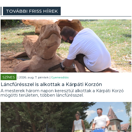
TOVÁBBI FRISS HÍREK
SZÍNES
| 2026. aug. 7. péntek |
Gyenesdiás
Láncfűrésszel is alkottak a Kárpáti Korzón
A mesterek három napon keresztül alkottak a Kárpáti Korzó
mögötti területen, többen láncfűrésszel.