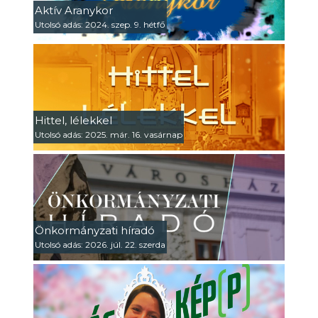
Aktív Aranykor
Utolsó adás: 2024. szep. 9. hétfő
Hittel, lélekkel
Utolsó adás: 2025. már. 16. vasárnap
Önkormányzati híradó
Utolsó adás: 2026. júl. 22. szerda