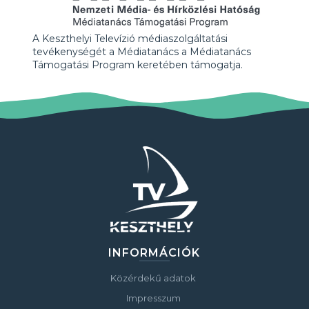
A Keszthelyi Televízió médiaszolgáltatási
tevékenységét a Médiatanács a Médiatanács
Támogatási Program keretében támogatja.
INFORMÁCIÓK
Közérdekű adatok
Impresszum