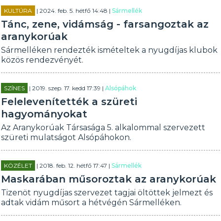
KULTÚRA
| 2024. feb. 5. hétfő 14:48 |
Sármellék
Tánc, zene, vidámság - farsangoztak az
aranykorúak
Sármelléken rendezték ismételtek a nyugdíjas klubok
közös rendezvényét.
SZÍNES
| 2019. szep. 17. kedd 17:39 |
Alsópáhok
Felelevenítették a szüreti
hagyományokat
Az Aranykorúak Társasága 5. alkalommal szervezett
szüreti mulatságot Alsópáhokon.
KÖZÉLET
| 2018. feb. 12. hétfő 17:47 |
Sármellék
Maskarában műsoroztak az aranykorúak
Tizenöt nyugdíjas szervezet tagjai öltöttek jelmezt és
adtak vidám műsort a hétvégén Sármelléken.