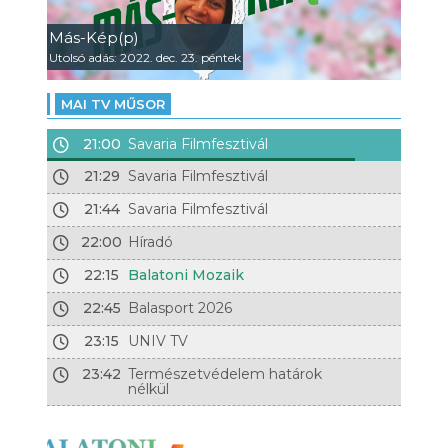
Más-Kép(p)
Utolsó adás: 2022. dec. 23. péntek
MAI TV MŰSOR
21:00
Savaria Filmfesztivál
21:29
Savaria Filmfesztivál
21:44
Savaria Filmfesztivál
22:00
Híradó
22:15
Balatoni Mozaik
22:45
Balasport 2026
23:15
UNIV TV
23:42
Természetvédelem határok
nélkül