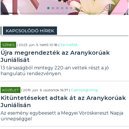
KAPCSOLÓDÓ HÍREK
SZÍNES
| 2023. jún. 5. hétfő 10:18 |
Sármellék
Újra megrendezték az Aranykorúak
Juniálisát
13 társaságból mintegy 220-an vettek részt a jó
hangulatú rendezvényen.
KÖZÉLET
| 2019. jún. 6. csütörtök 16:37 |
Cserszegtomaj
Kitüntetéseket adtak át az Aranykorúak
Juniálisán
Az esemény egybeesett a Megyei Vöröskereszt Napja
ünnepséggel