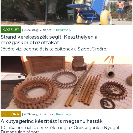
KÖZÉLET
| 2026. aug. 7. péntek |
Keszthely
Strand kerekesszék segíti Keszthelyen a
mozgáskorlátozottakat
Jövőre vízi beemelőt is telepítenek a Szigetfürdőre.
KULTÚRA
| 2026. aug. 7. péntek |
Keszthely
A kutyagerinc készítést is megtanulhatták
10. alkalommal szervezték meg az Örökségünk a Nyugat-
Dunántúlon tábort.