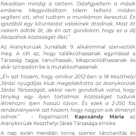
fakadóan mindig is tettem. Odafigyeltem a másik
emberre. Megpróbáltam tőlem telhető módon
segíteni ott, ahol tudtam a munkámon keresztül. És
igazából egy kitüntetést valakinek átadnak. Most itt
nekem adták át, de én azt gondolom, hogy ez a díj
Alsópáhok közösségét illeti.”
Az Aranykorúak Juniálisát 9. alkalommal szervezték
meg. A cél az, hogy találkozhassanak egymással a
Társaság tagjai, tanulhassak, kikapcsolódhassanak és
akár színpadon be is mutatkozhassanak.
„Én azt hiszem, hogy amikor 2012-ben a 18 Keszthelyi
Járási nyugdíjas klub megalakította az Aranykorúak
Járási Társaságát, akkor nem gondoltuk volna, hogy
tényleg egy ilyen tartalmas közösséget tudunk
létrehozni ilyen hosszú távon. És ezek a 2-250 fős
rendezvényeink azt hiszem, hogy nagyon sok élményt
adna
k.” - fogalmazott
Kapcsándy Mária
az
Aranykorúak Keszthelyi Járási Társasága elnöke.
A nap során meridián torna, szenior tánctanítás és