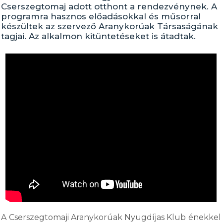
Cserszegtomaj adott otthont a rendezvénynek. A
programra hasznos előadásokkal és műsorral
készültek az szervező Aranykorúak Társaságának
tagjai. Az alkalmon kitüntetéseket is átadtak.
A Cserszegtomaji Aranykorúak Nyugdíjas Klub énekkel