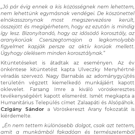
„Jó pár évig ennek a kis közösségnek nem lehettem,
nem lehettünk egymásnak vendégei. De köszönettel
elnökasszonynak most megszervezésre került,
összejött és megígérhetem, hogy ez ezután is mindig
így lesz. Bizonyítandó, hogy az idősödő korosztály, az
aranykorúak Cserszegtomajon a legkomolyabb
figyelmet kapják persze az aktív korúak mellett.
Úgyhogy ölelésem minden korosztálynak.”
Kitüntetéseket is átadtak az eseményen. Az év
önkéntese kitüntetést kapta Ulveczky Menyhértné
véradás szervező. Nagy Barnabás az adománygyűjtés
területén végzett kiemelkedő munkájáért kapott
oklevelet. Farsang Imre a kiváló vöröskeresztes
tevékenységéért kapott elismerést. Ismét megkapta a
Humanitárius Település címet Zalaapáti és Alsópáhok.
Czigány Sándor
a Vöröskereszt Arany fokozatát is
kiérdemelte.
„Én nem tettem különösebb dolgot, csak azt tettem,
amit a munkámból fakadóan és természetemből