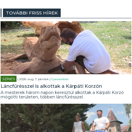
TOVÁBBI FRISS HÍREK
SZÍNES
| 2026. aug. 7. péntek |
Gyenesdiás
Láncfűrésszel is alkottak a Kárpáti Korzón
A mesterek három napon keresztül alkottak a Kárpáti Korzó
mögötti területen, többen láncfűrésszel.