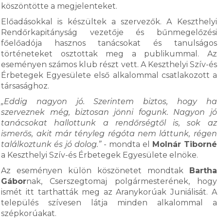
köszöntötte a megjelenteket.
Előadásokkal is készültek a szervezők. A Keszthelyi
Rendőrkapitányság vezetője és bűnmegelőzési
főelőadója hasznos tanácsokat és tanulságos
történeteket osztottak meg a publikummal. Az
eseményen számos klub részt vett. A Keszthelyi Szív-és
Érbetegek Egyesülete első alkalommal csatlakozott a
társasághoz.
„Eddig nagyon jó. Szerintem biztos, hogy ha
szerveznek még, biztosan jönni fogunk. Nagyon jó
tanácsokat hallottunk a rendőrségtől is, sok az
ismerős, akit már tényleg régóta nem láttunk, régen
találkoztunk és jó dolog.”
- mondta el
Molnár Tiborné
a Keszthelyi Szív-és Érbetegek Egyesülete elnöke.
Az eseményen külön köszönetet mondtak
Bartha
Gábor
nak, Cserszegtomaj polgármesterének, hogy
ismét itt tarthatták meg az Aranykorúak Juniálisát. A
település szívesen látja minden alkalommal a
szépkorúakat.