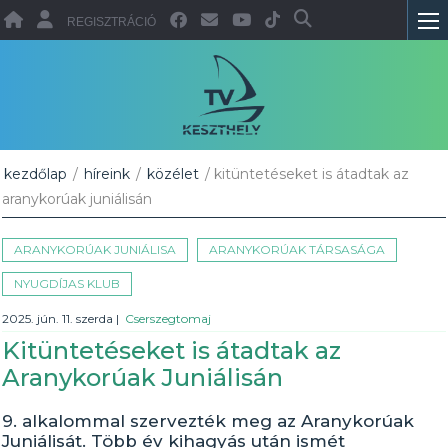
REGISZTRÁCIÓ
kezdőlap
/
híreink
/
közélet
/ kitüntetéseket is átadtak az
aranykorúak juniálisán
ARANYKORÚAK JUNIÁLISA
ARANYKORÚAK TÁRSASÁGA
NYUGDÍJAS KLUB
2025. jún. 11. szerda
|
Cserszegtomaj
Kitüntetéseket is átadtak az
Aranykorúak Juniálisán
9. alkalommal szervezték meg az Aranykorúak
Juniálisát. Több év kihagyás után ismét