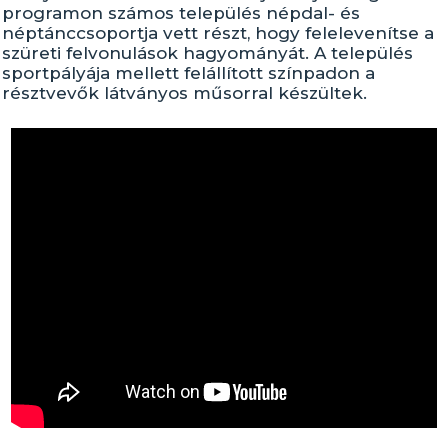
programon számos település népdal- és
néptánccsoportja vett részt, hogy felelevenítse a
szüreti felvonulások hagyományát. A település
sportpályája mellett felállított színpadon a
résztvevők látványos műsorral készültek.