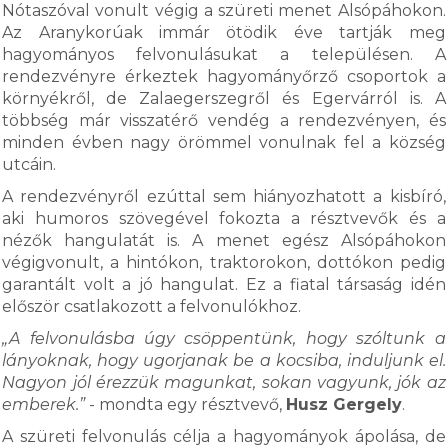
Nótaszóval vonult végig a szüreti menet Alsópáhokon.
Az Aranykorúak immár ötödik éve tartják meg
hagyományos felvonulásukat a településen. A
rendezvényre érkeztek hagyományőrző csoportok a
környékről, de Zalaegerszegről és Egervárról is. A
többség már visszatérő vendég a rendezvényen, és
minden évben nagy örömmel vonulnak fel a község
utcáin.
A rendezvényről ezúttal sem hiányozhatott a kisbíró,
aki humoros szövegével fokozta a résztvevők és a
nézők hangulatát is. A menet egész Alsópáhokon
végigvonult, a hintókon, traktorokon, dottókon pedig
garantált volt a jó hangulat. Ez a fiatal társaság idén
először csatlakozott a felvonulókhoz.
„A felvonulásba úgy csöppentünk, hogy szóltunk a
lányoknak, hogy ugorjanak be a kocsiba, induljunk el.
Nagyon jól érezzük magunkat, sokan vagyunk, jók az
emberek.”
- mondta egy résztvevő,
Husz Gergely
.
A szüreti felvonulás célja a hagyományok ápolása, de