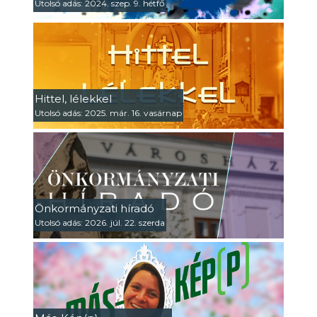
Utolsó adás: 2024. szep. 9. hétfő
Hittel, lélekkel
Utolsó adás: 2025. már. 16. vasárnap
Önkormányzati híradó
Utolsó adás: 2026. júl. 22. szerda