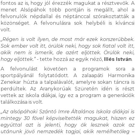
fontos az is, hogy jól érezzék magukat a résztvevők. A
menet Alsópáhok több pontján is megállt, ahol a
felvonulók népdallal és néptánccal szórakoztatták a
közönséget. A felvonulásra sok helybéli is kíváncsi
volt.
„Régen is volt ilyen, de most már ezek korszerűbbek.
Sok ember volt itt, örülök neki, hogy sok fiatal volt itt,
akik nem is ismerik, de azért eljöttek. Örülök neki,
hogy eljöttek.”
- tette hozzá az egyik néző,
Illés István
.
A felvonulást követően a programok sora a
sportpályánál folytatódott. A zalaapáti Harmonika
Zenekar húzta a talpalávalót, amelyre sokan táncra is
perdültek. Az Aranykorúak Szüretén idén is részt
vettek az iskola diákjai, így ez a program a generációk
találkozása is volt.
„Az alsópáhoki Szántó Imre Általános Iskola diákjai is
mintegy 30 fővel képviseltették magukat, hiszen ez
egyúttal azt is jelenti, hogy ők lesznek azok az
utánunk jövő nemzedék tagjai, akik remélhetőleg –