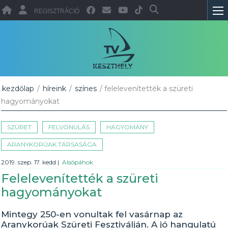
REGISZTRÁCIÓ
kezdőlap
/
híreink
/
színes
/ felelevenítették a szüreti
hagyományokat
SZÜRET
FELVONULÁS
HAGYOMÁNY
ARANYKORÚAK TÁRSASÁGA
2019. szep. 17. kedd
|
Alsópáhok
Felelevenítették a szüreti
hagyományokat
Mintegy 250-en vonultak fel vasárnap az
Aranykorúak Szüreti Fesztiválján. A jó hangulatú