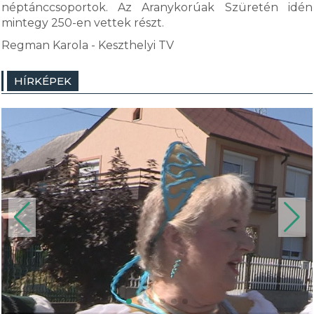
néptánccsoportok. Az Aranykorúak Szüretén idén
mintegy 250-en vettek részt.
Regman Karola - Keszthelyi TV
HÍRKÉPEK