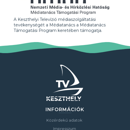
A Keszthelyi Televízió médiaszolgáltatási
tevékenységét a Médiatanács a Médiatanács
Támogatási Program keretében támogatja.
INFORMÁCIÓK
Közérdekű adatok
Impresszum