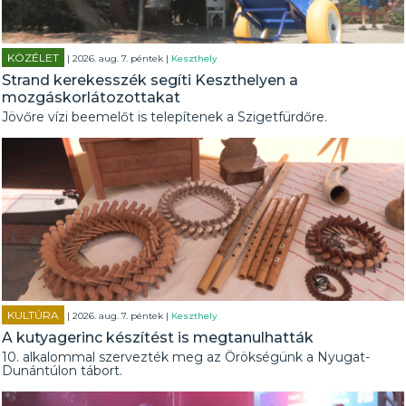
KÖZÉLET
| 2026. aug. 7. péntek |
Keszthely
Strand kerekesszék segíti Keszthelyen a
mozgáskorlátozottakat
Jövőre vízi beemelőt is telepítenek a Szigetfürdőre.
KULTÚRA
| 2026. aug. 7. péntek |
Keszthely
A kutyagerinc készítést is megtanulhatták
10. alkalommal szervezték meg az Örökségünk a Nyugat-
Dunántúlon tábort.