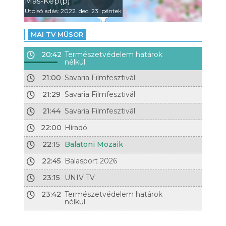
Más-Kép(p)
Utolsó adás: 2022. dec. 23. péntek
MAI TV MŰSOR
20:42
Természetvédelem határok
nélkül
21:00
Savaria Filmfesztivál
21:29
Savaria Filmfesztivál
21:44
Savaria Filmfesztivál
22:00
Híradó
22:15
Balatoni Mozaik
22:45
Balasport 2026
23:15
UNIV TV
23:42
Természetvédelem határok
nélkül