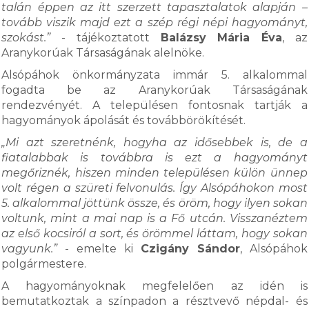
talán éppen az itt szerzett tapasztalatok alapján –
tovább viszik majd ezt a szép régi népi hagyományt,
szokást.”
- tájékoztatott
Balázsy Mária Éva
, az
Aranykorúak Társaságának alelnöke.
Alsópáhok önkormányzata immár 5. alkalommal
fogadta be az Aranykorúak Társaságának
rendezvényét. A településen fontosnak tartják a
hagyományok ápolását és továbbörökítését.
„Mi azt szeretnénk, hogyha az idősebbek is, de a
fiatalabbak is továbbra is ezt a hagyományt
megőriznék, hiszen minden településen külön ünnep
volt régen a szüreti felvonulás. Így Alsópáhokon most
5. alkalommal jöttünk össze, és öröm, hogy ilyen sokan
voltunk, mint a mai nap is a Fő utcán. Visszanéztem
az első kocsiról a sort, és örömmel láttam, hogy sokan
vagyunk.”
- emelte ki
Czigány Sándor
, Alsópáhok
polgármestere.
A hagyományoknak megfelelően az idén is
bemutatkoztak a színpadon a résztvevő népdal- és