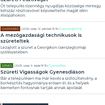
Öt település tizennégy nyugdíjas közössége mintegy
kétszáz résztvevővel képviseltette magát idén
Alsópáhokon.
GAZDASÁG
| 2025. szep. 12. péntek 19:15 |
Cserszegtomaj
A mezőgazdasági technikusok is
szüreteltek
Lezajlott a szüret a Georgikon cserszegtomaji
szőlészetében.
SZÍNES
| 2025. szep. 9. kedd 19:15 |
Gyenesdiás
Szüreti Vigasságok Gyenesdiáson
Bár a településen ma már kevés a szőlőültetvény, a
borkészítés hagyománya erősen él, és a helyiek
kiemelten fontosnak tartják annak ápolását.