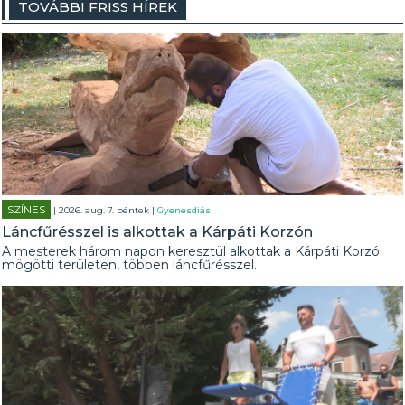
TOVÁBBI FRISS HÍREK
SZÍNES
| 2026. aug. 7. péntek |
Gyenesdiás
Láncfűrésszel is alkottak a Kárpáti Korzón
A mesterek három napon keresztül alkottak a Kárpáti Korzó
mögötti területen, többen láncfűrésszel.