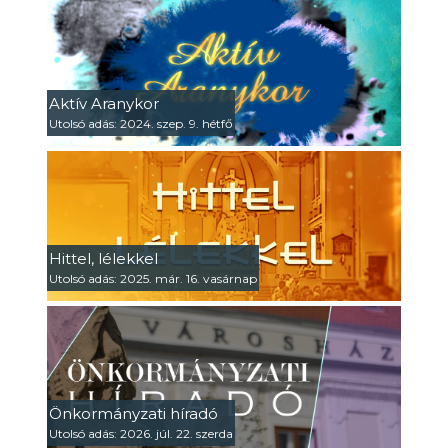
Aktív Aranykor
Utolsó adás: 2024. szep. 9. hétfő
Hittel, lélekkel
Utolsó adás: 2025. már. 16. vasárnap
Önkormányzati híradó
Utolsó adás: 2026. júl. 22. szerda