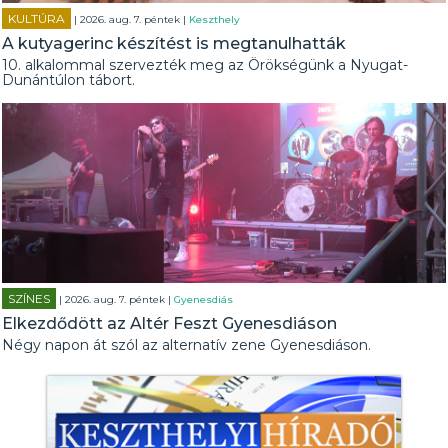
KULTÚRA
| 2026. aug. 7. péntek |
Keszthely
A kutyagerinc készítést is megtanulhatták
10. alkalommal szervezték meg az Örökségünk a Nyugat-
Dunántúlon tábort.
SZÍNES
| 2026. aug. 7. péntek |
Gyenesdiás
Elkezdődött az Altér Feszt Gyenesdiáson
Négy napon át szól az alternatív zene Gyenesdiáson.