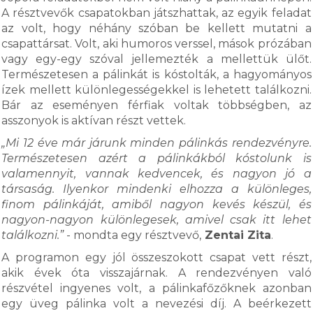
A résztvevők csapatokban játszhattak, az egyik feladat
az volt, hogy néhány szóban be kellett mutatni a
csapattársat. Volt, aki humoros verssel, mások prózában
vagy egy-egy szóval jellemezték a mellettük ülőt.
Természetesen a pálinkát is kóstolták, a hagyományos
ízek mellett különlegességekkel is lehetett találkozni.
Bár az eseményen férfiak voltak többségben, az
asszonyok is aktívan részt vettek.
„Mi 12 éve már járunk minden pálinkás rendezvényre.
Természetesen azért a pálinkákból kóstolunk is
valamennyit, vannak kedvencek, és nagyon jó a
társaság. Ilyenkor mindenki elhozza a különleges,
finom pálinkáját, amiből nagyon kevés készül, és
nagyon-nagyon különlegesek, amivel csak itt lehet
találkozni.”
- mondta egy résztvevő,
Zentai Zita
.
A programon egy jól összeszokott csapat vett részt,
akik évek óta visszajárnak. A rendezvényen való
részvétel ingyenes volt, a pálinkafőzőknek azonban
egy üveg pálinka volt a nevezési díj. A beérkezett