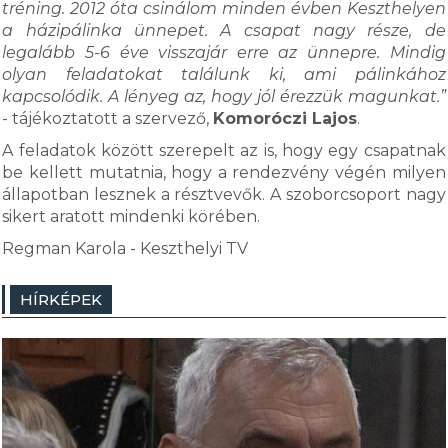
tréning. 2012 óta csinálom minden évben Keszthelyen
a házipálinka ünnepet. A csapat nagy része, de
legalább 5-6 éve visszajár erre az ünnepre. Mindig
olyan feladatokat találunk ki, ami pálinkához
kapcsolódik. A lényeg az, hogy jól érezzük magunkat.”
- tájékoztatott a szervező,
Komoróczi Lajos
.
A feladatok között szerepelt az is, hogy egy csapatnak
be kellett mutatnia, hogy a rendezvény végén milyen
állapotban lesznek a résztvevők. A szoborcsoport nagy
sikert aratott mindenki körében.
Regman Karola - Keszthelyi TV
HÍRKÉPEK