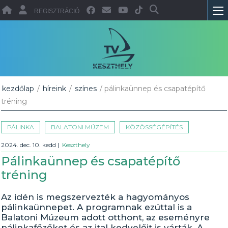
REGISZTRÁCIÓ
kezdőlap
/
híreink
/
színes
/ pálinkaünnep és csapatépítő
tréning
PÁLINKA
BALATONI MÚZEM
KÖZÖSSÉGÉPÍTÉS
2024. dec. 10. kedd
|
Keszthely
Pálinkaünnep és csapatépítő
tréning
Az idén is megszervezték a hagyományos
pálinkaünnepet. A programnak ezúttal is a
Balatoni Múzeum adott otthont, az eseményre
pálinkafőzőket és az ital kedvelőit is várták. A