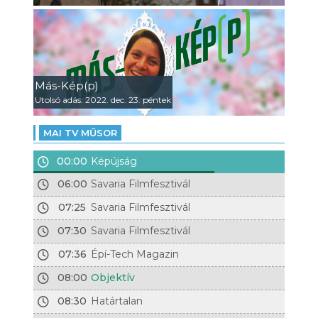
Más-Kép(p)
Utolsó adás: 2022. dec. 23. péntek
MAI TV MŰSOR
00:00
Képújság
06:00
Savaria Filmfesztivál
07:25
Savaria Filmfesztivál
07:30
Savaria Filmfesztivál
07:36
Épí-Tech Magazin
08:00
Objektív
08:30
Határtalan