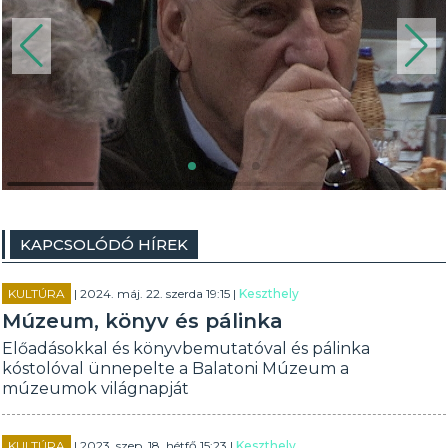
KAPCSOLÓDÓ HÍREK
KULTÚRA
| 2024. máj. 22. szerda 19:15 |
Keszthely
Múzeum, könyv és pálinka
Előadásokkal és könyvbemutatóval és pálinka
kóstolóval ünnepelte a Balatoni Múzeum a
múzeumok világnapját
KULTÚRA
| 2023. szep. 18. hétfő 15:23 |
Keszthely