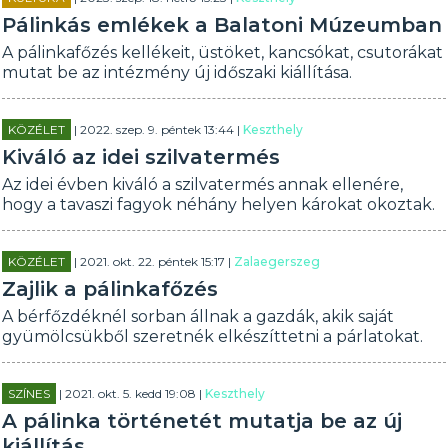
Pálinkás emlékek a Balatoni Múzeumban
A pálinkafőzés kellékeit, üstöket, kancsókat, csutorákat
mutat be az intézmény új időszaki kiállítása.
KÖZÉLET
| 2022. szep. 9. péntek 13:44 |
Keszthely
Kiváló az idei szilvatermés
Az idei évben kiváló a szilvatermés annak ellenére,
hogy a tavaszi fagyok néhány helyen károkat okoztak.
KÖZÉLET
| 2021. okt. 22. péntek 15:17 |
Zalaegerszeg
Zajlik a pálinkafőzés
A bérfőzdéknél sorban állnak a gazdák, akik saját
gyümölcsükből szeretnék elkészíttetni a párlatokat.
SZÍNES
| 2021. okt. 5. kedd 19:08 |
Keszthely
A pálinka történetét mutatja be az új
kiállítás