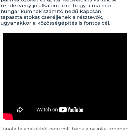
rendezvény jó alkalom arra, hogy a ma már
hungarikumnak számító nedű kapcsán
tapasztalatokat cseréljenek a résztevők,
ugyanakkor a közösségépítés is fontos cél.
Jópofa feladatokból nem volt hiány a pálinkaünnepen.