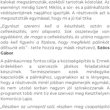
italokat megszámozták, ezekből tartottak kóstolást. Az
eseményt mindig Szent Miklós, a sör- és a pálinkafőzők
védőszentjének napjához igazítják. A résztvevők azt is
megosztották egymással, hogy mi a jó ital titka.
„Egyrészt szeretni kell a készítését, aztán a
cefrekészítés, ami alapvető. Sok összetevője van
egyébként, de maga a cefrekészítés, és utána nagyon
oda kell figyelni a főzésre, hogy megfelelő pálinkát
állítsunk elő.”
- tette hozzá egy másik résztvevő,
Szőcs
Gábor
.
A pálinkaünnep fontos célja a közösségépítés is. Ennek
érdekében a szervezők játékos feladatokkal
készülnek. Természetesen ezek mindegyike
kapcsolódik a pálinkához, ugyanakkor az is lényeges,
hogy a résztvevők minél jobban megismerjék egymást,
és nem utolsó sorban nagyon jól szórakozzanak. A
programot több mint tíz éve szervezi meg Keszthelyen
Komoróczi Lajos.
„Részben az ünnepről szól, részben meg csapatépítő