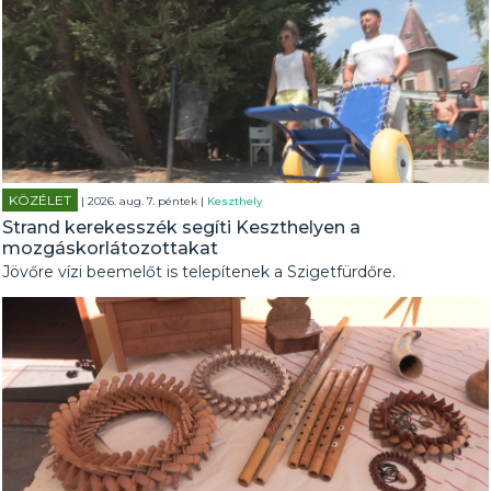
KÖZÉLET
| 2026. aug. 7. péntek |
Keszthely
Strand kerekesszék segíti Keszthelyen a
mozgáskorlátozottakat
Jövőre vízi beemelőt is telepítenek a Szigetfürdőre.