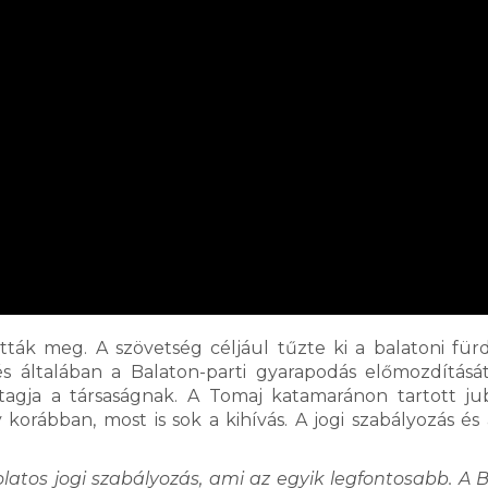
tták meg. A szövetség céljául tűzte ki a balatoni fürd
s általában a Balaton-parti gyarapodás előmozdításá
tagja a társaságnak. A Tomaj katamaránon tartott ju
ábban, most is sok a kihívás. A jogi szabályozás és 
olatos jogi szabályozás, ami az egyik legfontosabb. A 