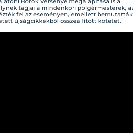
alatoni Borok Versenye megalapítása is a
lynek tagjai a mindenkori polgármesterek, a
dézték fel az eseményen, emellett bemutatták
tett újságcikkekből összeállított kötetet.