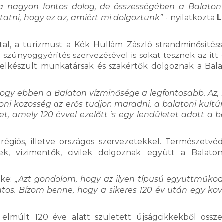
ása nagyon fontos dolog, de összességében a Balat
tni, hogy ez az, amiért mi dolgoztunk”
- nyilatkozta
tal, a turizmust a Kék Hullám Zászló strandminősítéss
 szúnyoggyérítés szervezésével is sokat tesznek az itt 
felkészült munkatársak és szakértők dolgoznak a Bala
ogy ebben a Balaton vízminősége a legfontosabb. Az,
oni közösség az erős tudjon maradni, a balatoni kultú
t, amely 120 évvel ezelőtt is egy lendületet adott a b
giós, illetve országos szervezetekkel. Természetvéd
észek, vízimentők, civilek dolgoznak együtt a Balato
ke:
„Azt gondolom, hogy az ilyen típusú együttműkö
ntos. Bízom benne, hogy a sikeres 120 év után egy kö
múlt 120 éve alatt született újságcikkekből összeá