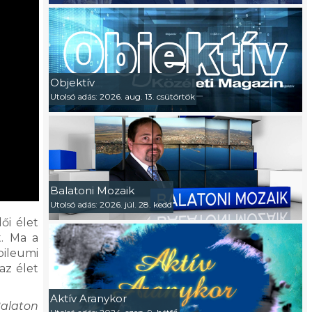
Objektív
Utolsó adás: 2026. aug. 13. csütörtök
Balatoni Mozaik
Utolsó adás: 2026. júl. 28. kedd
ői élet
t. Ma a
bileumi
az élet
Aktív Aranykor
Balaton