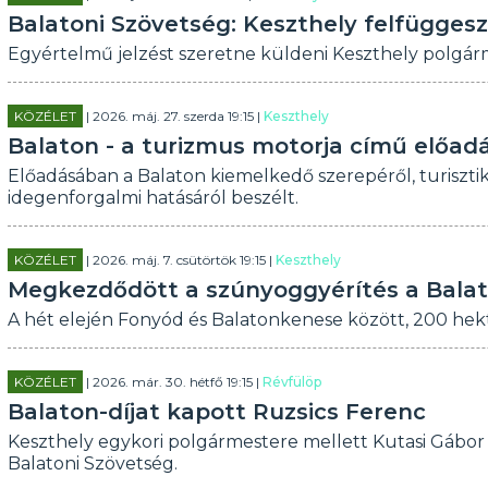
Balatoni Szövetség: Keszthely felfügges
Egyértelmű jelzést szeretne küldeni Keszthely polgár
KÖZÉLET
| 2026. máj. 27. szerda 19:15 |
Keszthely
Balaton - a turizmus motorja című előad
Előadásában a Balaton kiemelkedő szerepéről, turisztik
idegenforgalmi hatásáról beszélt.
KÖZÉLET
| 2026. máj. 7. csütörtök 19:15 |
Keszthely
Megkezdődött a szúnyoggyérítés a Bala
A hét elején Fonyód és Balatonkenese között, 200 hekt
KÖZÉLET
| 2026. már. 30. hétfő 19:15 |
Révfülöp
Balaton-díjat kapott Ruzsics Ferenc
Keszthely egykori polgármestere mellett Kutasi Gábor 
Balatoni Szövetség.