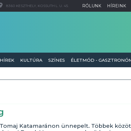
RÓLUNK
HÍREINK
8360 KESZTHELY, KOSSUTH L. U. 45.
 HÍREK
KULTÚRA
SZÍNES
ÉLETMÓD - GASZTRONÓ
g
 a Tomaj Katamaránon ünnepelt. Többek közöt