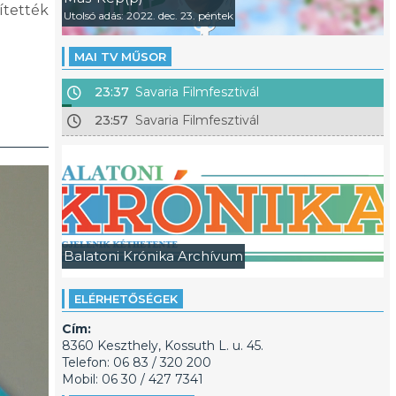
ítették
Utolsó adás: 2022. dec. 23. péntek
MAI TV MŰSOR
23:37
Savaria Filmfesztivál
23:57
Savaria Filmfesztivál
Balatoni Krónika Archívum
ELÉRHETŐSÉGEK
Cím:
8360 Keszthely, Kossuth L. u. 45.
Telefon: 06 83 / 320 200
Mobil: 06 30 / 427 7341