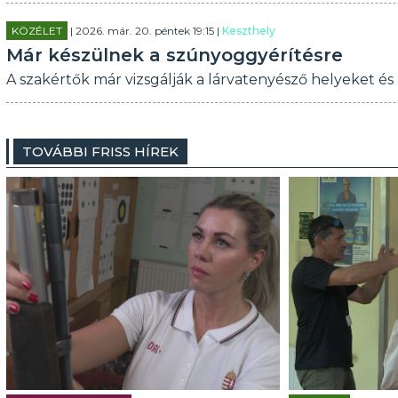
KÖZÉLET
| 2026. már. 20. péntek 19:15 |
Keszthely
Már készülnek a szúnyoggyérítésre
A szakértők már vizsgálják a lárvatenyésző helyeket és 
TOVÁBBI FRISS HÍREK