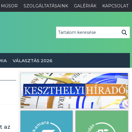
MŰSOR
SZOLGÁLTATÁSAINK
GALÉRIÁK
KAPCSOLAT
MIA
VÁLASZTÁS 2026
t az