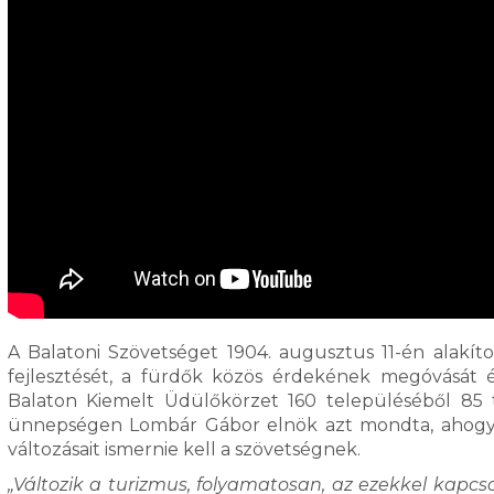
A Balatoni Szövetséget 1904. augusztus 11-én alakíto
fejlesztését, a fürdők közös érdekének megóvását é
Balaton Kiemelt Üdülőkörzet 160 településéből 85 
ünnepségen Lombár Gábor elnök azt mondta, ahogy kor
változásait ismernie kell a szövetségnek.
„Változik a turizmus, folyamatosan, az ezekkel kapcs