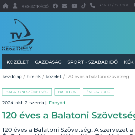
+36 83 / 320 200
REGISZTRÁCIÓ
KÖZÉLET
GAZDASÁG
SPORT - SZABADIDŐ
KÉK
kezdőlap
/
híreink
/
közélet
/ 120 éves a balatoni szövetség
BALATONI SZÖVETSÉG
BALATON
ÉVFORDULÓ
2024. okt. 2. szerda
|
Fonyód
120 éves a Balatoni Szövetsé
120 éves a Balatoni Szövetség. A szervezet