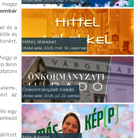
Utolsó adás: 2024. szep. 9. hétfő
on maga
Lombár
el és a
élők és
tonért,
Hittel, lélekkel
Utolsó adás: 2025. már. 16. vasárnap
 hogy a
ra fenn
alatoni
elemi-,
Önkormányzati híradó
nért az
Utolsó adás: 2026. júl. 22. szerda
dés egy
vetkező
llított
Más-Kép(p)