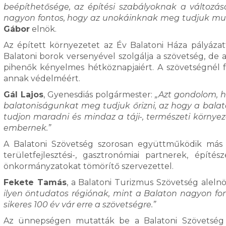
beépíthetősége, az építési szabályoknak a változ
nagyon fontos, hogy az unokáinknak meg tudjuk muta
Gábor
elnök.
Az épített környezetet az Év Balatoni Háza pályázat
Balatoni borok versenyével szolgálja a szövetség, de a
pihenők kényelmes hétköznapjaiért. A szövetségnél 
annak védelméért.
Gál Lajos
, Gyenesdiás polgármester:
„Azt gondolom, h
balatoniságunkat meg tudjuk őrizni, az hogy a balat
tudjon maradni és mindaz a táji-, természeti környeze
embernek.”
A Balatoni Szövetség szorosan együttműködik más ré
területfejlesztési-, gasztronómiai partnerek, épít
önkormányzatokat tömörítő szervezettel.
Fekete Tamás
, a Balatoni Turizmus Szövetség alelnö
ilyen öntudatos régiónak, mint a Balaton nagyon fo
sikeres 100 év vár erre a szövetségre.”
Az ünnepségen mutatták be a Balatoni Szövetség el