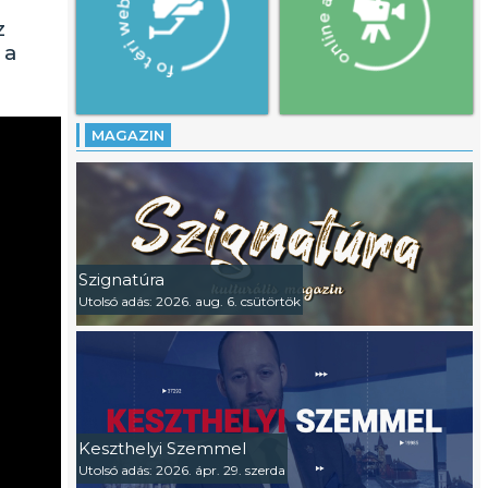
z
 a
MAGAZIN
Szignatúra
Utolsó adás: 2026. aug. 6. csütörtök
Keszthelyi Szemmel
Utolsó adás: 2026. ápr. 29. szerda