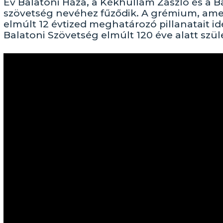
Év Balatoni Háza, a Kékhullám Zászló és a B
szövetség nevéhez fűződik. A grémium, ame
elmúlt 12 évtized meghatározó pillanatait i
Balatoni Szövetség elmúlt 120 éve alatt szüle