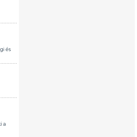
gi és
i a