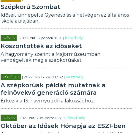
Szépkorú Szombat
Időseit ünnepelte Gyenesdiás a hétvégén az általános
iskola aulájában.
SZÍNES
| 2023. okt. 6. péntek 18:01 |
Keszthely
Köszöntötték az időseket
A hagyomány szerint a Majormúzeumban
vendégelték meg a szépkorúakat.
KÖZÉLET
| 2022. feb. 8. kedd 17:32 |
Keszthely
A szépkorúak példát mutatnak a
felnövekvő generáció számára
Érkezik a 13. havi nyugdíj a lakossághoz.
SZÍNES
| 2021. okt. 7. csütörtök 16:19 |
Keszthely
Október az Idősek Hónapja az ESZI-ben