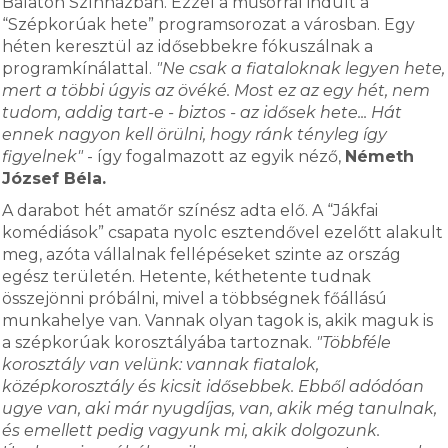
Balaton Színházban. Ezzel a műsorral indult a
“Szépkorúak hete” programsorozat a városban. Egy
héten keresztül az idősebbekre fókuszálnak a
programkínálattal.
"Ne csak a fiataloknak legyen hete,
mert a többi úgyis az övéké. Most ez az egy hét, nem
tudom, addig tart-e - biztos - az idősek hete... Hát
ennek nagyon kell örülni, hogy ránk tényleg így
figyelnek"
- így fogalmazott az egyik néző,
Németh
József Béla.
A darabot hét amatőr színész adta elő. A “Jákfai
komédiások” csapata nyolc esztendővel ezelőtt alakult
meg, azóta vállalnak fellépéseket szinte az ország
egész területén. Hetente, kéthetente tudnak
összejönni próbálni, mivel a többségnek főállású
munkahelye van. Vannak olyan tagok is, akik maguk is
a szépkorúak korosztályába tartoznak.
"Többféle
korosztály van velünk: vannak fiatalok,
középkorosztály és kicsit idősebbek. Ebből adódóan
ugye van, aki már nyugdíjas, van, akik még tanulnak,
és emellett pedig vagyunk mi, akik dolgozunk.