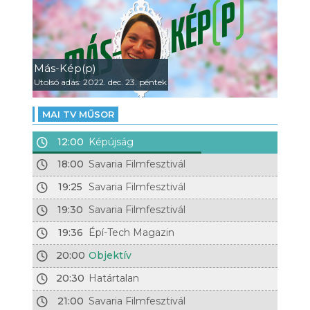
Más-Kép(p)
Utolsó adás: 2022. dec. 23. péntek
MAI TV MŰSOR
12:00
Képújság
18:00
Savaria Filmfesztivál
19:25
Savaria Filmfesztivál
19:30
Savaria Filmfesztivál
19:36
Épí-Tech Magazin
20:00
Objektív
20:30
Határtalan
21:00
Savaria Filmfesztivál