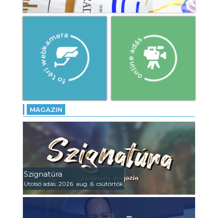
MAGAZIN
Szignatúra
Utolsó adás: 2026. aug. 6. csütörtök