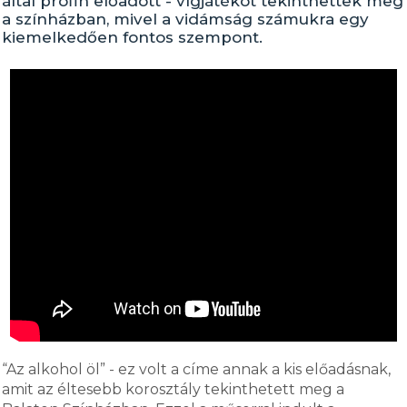
által profin előadott - vígjátékot tekinthettek meg
a színházban, mivel a vidámság számukra egy
kiemelkedően fontos szempont.
“Az alkohol öl” - ez volt a címe annak a kis előadásnak,
amit az éltesebb korosztály tekinthetett meg a