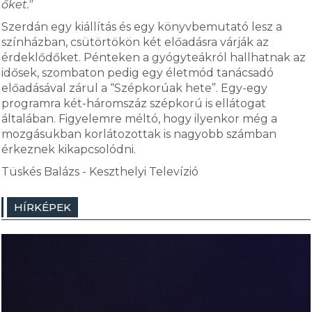
őket."
Szerdán egy kiállítás és egy könyvbemutató lesz a
színházban, csütörtökön két előadásra várják az
érdeklődőket. Pénteken a gyógyteákról hallhatnak az
idősek, szombaton pedig egy életmód tanácsadó
előadásával zárul a “Szépkorúak hete”. Egy-egy
programra két-háromszáz szépkorú is ellátogat
általában. Figyelemre méltó, hogy ilyenkor még a
mozgásukban korlátozottak is nagyobb számban
érkeznek kikapcsolódni.
Tüskés Balázs - Keszthelyi Televízió
HÍRKÉPEK