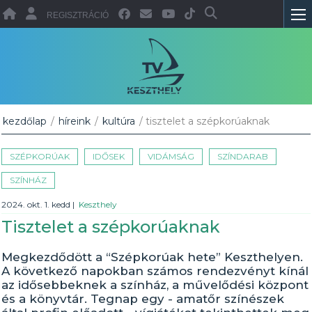
REGISZTRÁCIÓ
kezdőlap
/
híreink
/
kultúra
/ tisztelet a szépkorúaknak
SZÉPKORÚAK
IDŐSEK
VIDÁMSÁG
SZÍNDARAB
SZÍNHÁZ
2024. okt. 1. kedd
|
Keszthely
Tisztelet a szépkorúaknak
Megkezdődött a “Szépkorúak hete” Keszthelyen.
A következő napokban számos rendezvényt kínál
az idősebbeknek a színház, a művelődési központ
és a könyvtár. Tegnap egy - amatőr színészek