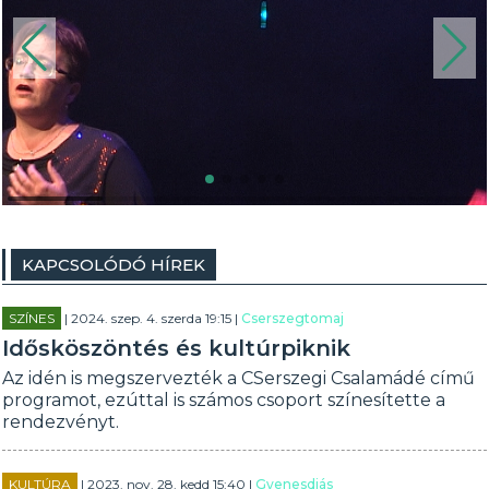
KAPCSOLÓDÓ HÍREK
SZÍNES
| 2024. szep. 4. szerda 19:15 |
Cserszegtomaj
Idősköszöntés és kultúrpiknik
Az idén is megszervezték a CSerszegi Csalamádé című
programot, ezúttal is számos csoport színesítette a
rendezvényt.
KULTÚRA
| 2023. nov. 28. kedd 15:40 |
Gyenesdiás