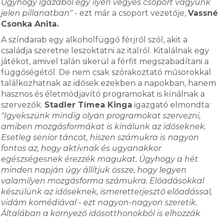
Úgyhogy igazából egy ilyen vegyes csoport vagyunk
jelen pillanatban"
- ezt már a csoport vezetője,
Vassné
Csonka Anita.
A színdarab egy alkoholfüggő férjről szól, akit a
családja szeretne leszoktatni az italról. Kitalálnak egy
játékot, amivel talán sikerül a férfit megszabadítani a
függőségétől. De nem csak szórakoztató műsorokkal
találkozhatnak az idősek ezekben a napokban, hanem
hasznos és életmódjavító programokat is kínálnak a
szervezők.
Stadler Tímea Kinga
igazgató elmondta:
"Igyekszünk mindig olyan programokat szervezni,
amiben mozgásformákat is kínálunk az időseknek.
Esetleg senior táncot, hiszen számukra is nagyon
fontos az, hogy aktívnak és ugyanakkor
egészségesnek érezzék magukat. Úgyhogy a hét
minden napján úgy állítjuk össze, hogy legyen
valamilyen mozgásforma számukra. Előadásokkal
készülünk az időseknek, ismeretterjesztő előadással,
vidám komédiával - ezt nagyon-nagyon szeretik.
Általában a környező idősotthonokból is elhozzák