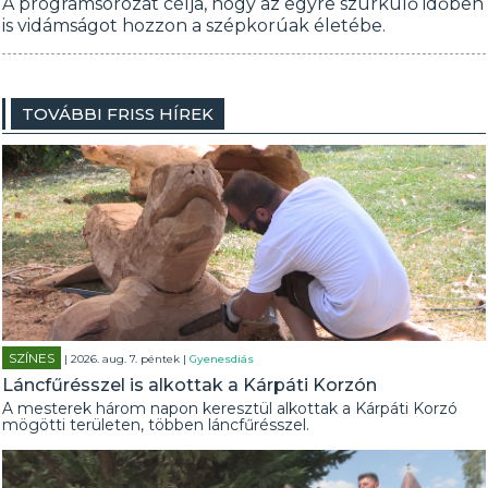
A programsorozat célja, hogy az egyre szürkülő időben
is vidámságot hozzon a szépkorúak életébe.
TOVÁBBI FRISS HÍREK
SZÍNES
| 2026. aug. 7. péntek |
Gyenesdiás
Láncfűrésszel is alkottak a Kárpáti Korzón
A mesterek három napon keresztül alkottak a Kárpáti Korzó
mögötti területen, többen láncfűrésszel.