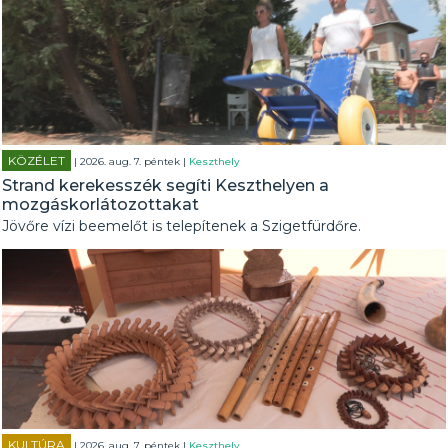
KÖZÉLET
| 2026. aug. 7. péntek |
Keszthely
Strand kerekesszék segíti Keszthelyen a
mozgáskorlátozottakat
Jövőre vízi beemelőt is telepítenek a Szigetfürdőre.
KULTÚRA
| 2026. aug. 7. péntek |
Keszthely