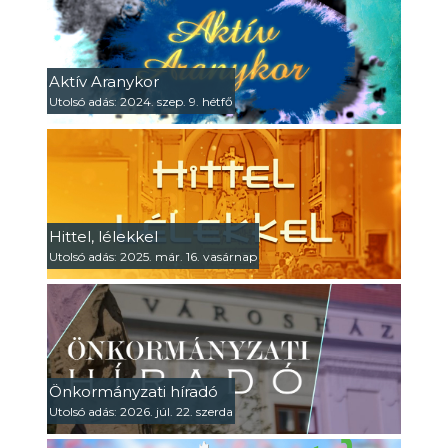
Aktív Aranykor
Utolsó adás: 2024. szep. 9. hétfő
Hittel, lélekkel
Utolsó adás: 2025. már. 16. vasárnap
Önkormányzati híradó
Utolsó adás: 2026. júl. 22. szerda