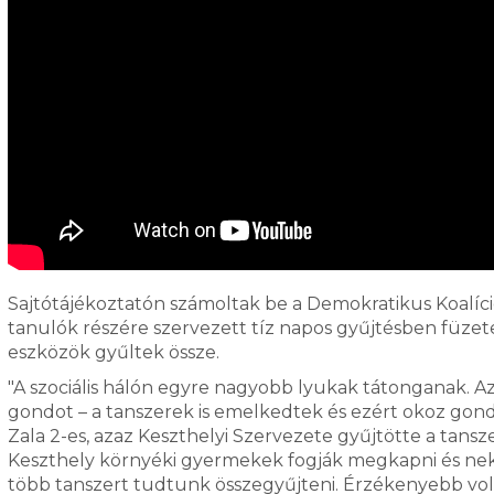
Sajtótájékoztatón számoltak be a Demokratikus Koalíció 
tanulók részére szervezett tíz napos gyűjtésben füzete
eszközök gyűltek össze.
"A szociális hálón egyre nagyobb lyukak tátonganak. Az
gondot – a tanszerek is emelkedtek és ezért okoz gond
Zala 2-es, azaz Keszthelyi Szervezete gyűjtötte a tans
Keszthely környéki gyermekek fogják megkapni és nekik
több tanszert tudtunk összegyűjteni. Érzékenyebb volt 