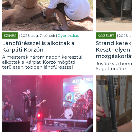
SZÍNES
| 2026. aug. 7. péntek |
Gyenesdiás
KÖZÉLET
| 2026. a
Láncfűrésszel is alkottak a
Strand kerek
Kárpáti Korzón
Keszthelyen 
mozgáskorlá
A mesterek három napon keresztül
alkottak a Kárpáti Korzó mögötti
Jövőre vízi beem
területen, többen láncfűrésszel.
Szigetfürdőre.