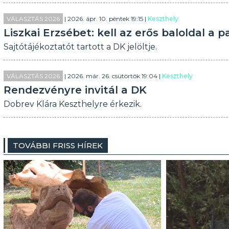
VÁLASZTÁS 2026
| 2026. ápr. 10. péntek 19:15 |
Keszthely
Liszkai Erzsébet: kell az erős baloldal a
Sajtótájékoztatót tartott a DK jelöltje.
VÁLASZTÁS 2026
| 2026. már. 26. csütörtök 19:04 |
Keszthely
Rendezvényre invitál a DK
Dobrev Klára Keszthelyre érkezik.
TOVÁBBI FRISS HÍREK