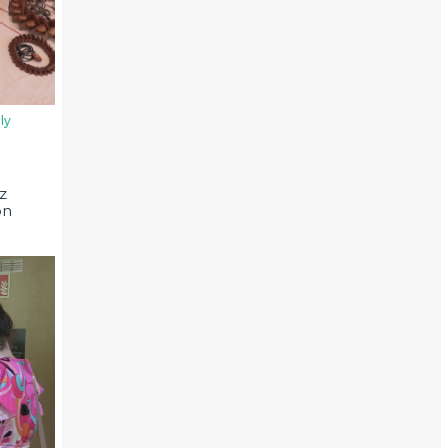
ly
z
on