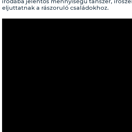
irodába jelentős mennyiségű tanszer, írósze
eljuttatnak a rászoruló családokhoz.