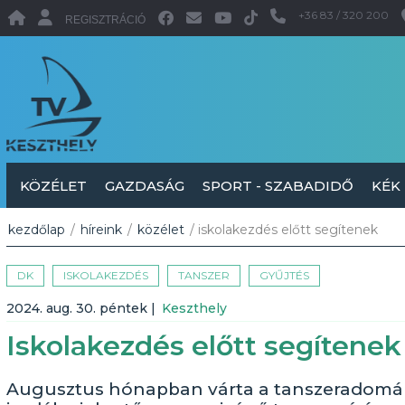
+36 83 / 320 200
REGISZTRÁCIÓ
KÖZÉLET
GAZDASÁG
SPORT - SZABADIDŐ
KÉK
kezdőlap
/
híreink
/
közélet
/ iskolakezdés előtt segítenek
DK
ISKOLAKEZDÉS
TANSZER
GYŰJTÉS
2024. aug. 30. péntek
|
Keszthely
Iskolakezdés előtt segítenek
Augusztus hónapban várta a tanszeradomány