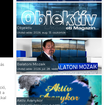
Objektív
Utolsó adás: 2026. aug. 13. csütörtök
Balatoni Mozaik
lás
Utolsó adás: 2026. júl. 28. kedd
ió,
t a
kkal
Aktív Aranykor