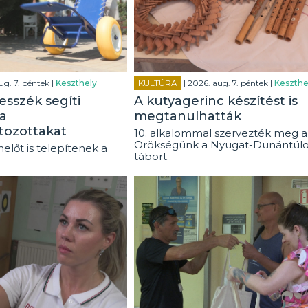
ug. 7. péntek |
Keszthely
KULTÚRA
| 2026. aug. 7. péntek |
Keszthe
esszék segíti
A kutyagerinc készítést is
a
megtanulhatták
tozottakat
10. alkalommal szervezték meg a
Örökségünk a Nyugat-Dunántúl
előt is telepítenek a
tábort.