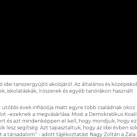
idei tanszergyűjtő akciójáról. Az általános és középisko
k, iskolatáskák, írószerek és egyéb tanórákon használt
 utóbbi évek inflációja miatt egyre több családnak okoz
ot –ezeknek a megvásárlása. Most a Demokratikus Koalíc
zert és azt mindenképpen el kell, hogy mondjuk, hogy ez
 lesz segítség. Azt tapasztaltuk, hogy az idei évben so
a társadalom." - adott tájékoztatást Nagy Zoltán a Zala