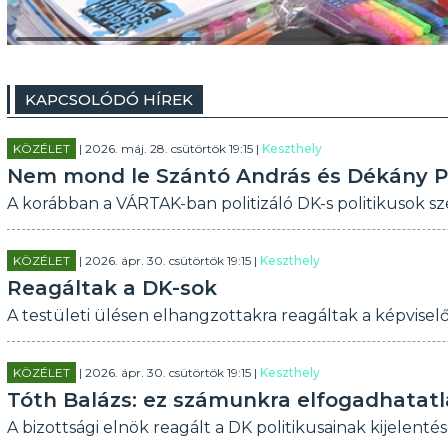
KAPCSOLÓDÓ HÍREK
KÖZÉLET
| 2026. máj. 28. csütörtök 19:15 |
Keszthely
Nem mond le Szántó András és Dékány P
A korábban a VÁRTAK-ban politizáló DK-s politikusok szer
KÖZÉLET
| 2026. ápr. 30. csütörtök 19:15 |
Keszthely
Reagáltak a DK-sok
A testületi ülésen elhangzottakra reagáltak a képviselő
KÖZÉLET
| 2026. ápr. 30. csütörtök 19:15 |
Keszthely
Tóth Balázs: ez számunkra elfogadhatat
A bizottsági elnök reagált a DK politikusainak kijelentés