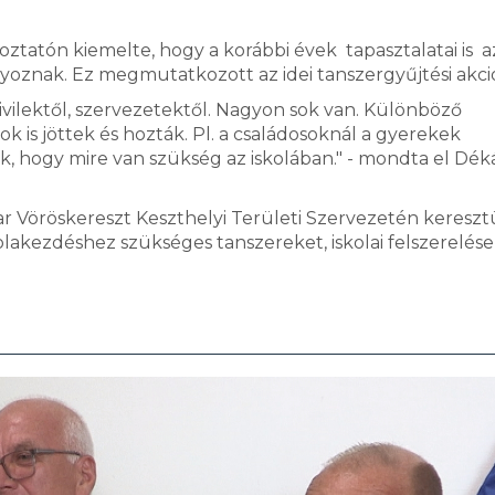
oztatón kiemelte, hogy a korábbi évek tapasztalatai is a
oznak. Ez megmutatkozott az idei tanszergyűjtési akció
vilektől, szervezetektől. Nagyon sok van. Különböző
ok is jöttek és hozták. Pl. a családosoknál a gyerekek
ák, hogy mire van szükség az iskolában." - mondta el Dé
r Vöröskereszt Keszthelyi Területi Szervezetén kereszt
olakezdéshez szükséges tanszereket, iskolai felszerelése