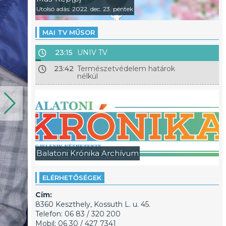
Utolsó adás: 2022. dec. 23. péntek
MAI TV MŰSOR
23:15
UNIV TV
23:42
Természetvédelem határok
nélkül
Balatoni Krónika Archívum
ELÉRHETŐSÉGEK
Cím:
8360 Keszthely, Kossuth L. u. 45.
Telefon: 06 83 / 320 200
Mobil: 06 30 / 427 7341