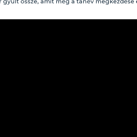
r gyűlt össze, amit még a tanév megkezdése 