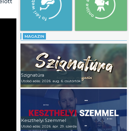
előtt
MAGAZIN
Szignatúra
Utolsó adás: 2026. aug. 6. csütörtök
Keszthelyi Szemmel
Utolsó adás: 2026. ápr. 29. szerda