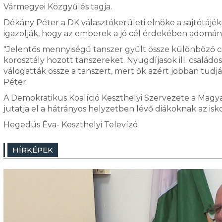
Vármegyei Közgyűlés tagja.
Dékány Péter a DK választókerületi elnöke a sajtótájék
igazolják, hogy az emberek a jó cél érdekében adomány
"Jelentős mennyiségű tanszer gyűlt össze különböző ci
korosztály hozott tanszereket. Nyugdíjasok ill. családos
válogatták össze a tanszert, mert ők azért jobban tudj
Péter.
A Demokratikus Koalíció Keszthelyi Szervezete a Magya
jutatja el a hátrányos helyzetben lévő diákoknak az isk
Hegedüs Éva- Keszthelyi Televízó
HÍRKÉPEK