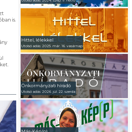
Utolsó adás: 2024. szep. 9. hétfő
zt
ban is.
Hittel, lélekkel
kány
Utolsó adás: 2025. már. 16. vasárnap
ül
ket.
Önkormányzati híradó
Utolsó adás: 2026. júl. 22. szerda
Más-Kép(p)