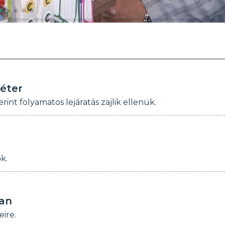
éter
int folyamatos lejáratás zajlik ellenük.
k.
lan
eire.