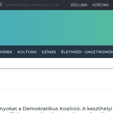
RÓLUNK
HÍREINK
8360 KESZTHELY, KOSSUTH L. U. 45.
 HÍREK
KULTÚRA
SZÍNES
ÉLETMÓD - GASZTRONÓ
okat a Demokratikus Koalíció. A keszthelyi