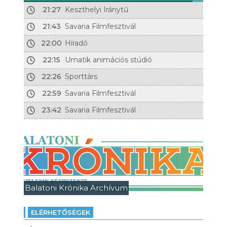
21:27
Keszthelyi Iránytű
21:43
Savaria Filmfesztivál
22:00
Híradó
22:15
Umatik animációs stúdió
22:26
Sporttárs
22:59
Savaria Filmfesztivál
23:42
Savaria Filmfesztivál
Balatoni Krónika Archívum
ELÉRHETŐSÉGEK