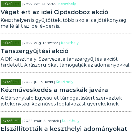
KÖZÉLET
| 2022. dec. 19. hétfő |
Keszthely
Véget ért az idei Cipősdoboz akció
Keszthelyen is gyűjtöttek, több iskola is a jótékonyság
mellé állt az idei évben is.
KÖZÉLET
| 2022. aug. 17. szerda |
Keszthely
Tanszergyűjtési akció
A DK Keszthelyi Szervezete tanszergyűjtési akciót
hirdetett. A rászorulókat támogatják az adományokkal.
KÖZÉLET
| 2022. júl. 19. kedd |
Keszthely
Kézműveskedés a macskák javára
A Bársonytalp Egyesület támogatásáért szerveztek
jótékonysági kézműves foglalkozást gyerekeknek.
KÖZÉLET
| 2022. már. 4. péntek |
Keszthely
Elszállították a keszthelyi adományokat