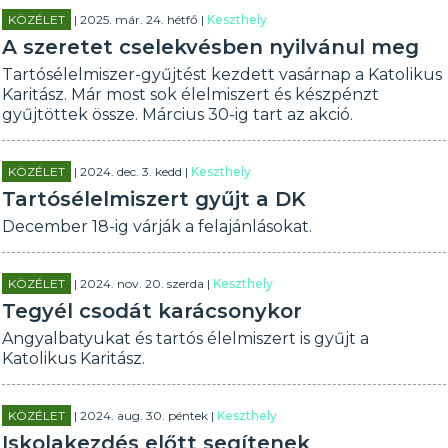
KÖZÉLET
| 2025. már. 24. hétfő |
Keszthely
A szeretet cselekvésben nyilvánul meg
Tartósélelmiszer-gyűjtést kezdett vasárnap a Katolikus
Karitász. Már most sok élelmiszert és készpénzt
gyűjtöttek össze. Március 30-ig tart az akció.
KÖZÉLET
| 2024. dec. 3. kedd |
Keszthely
Tartósélelmiszert gyűjt a DK
December 18-ig várják a felajánlásokat.
KÖZÉLET
| 2024. nov. 20. szerda |
Keszthely
Tegyél csodát karácsonykor
Angyalbatyukat és tartós élelmiszert is gyűjt a
Katolikus Karitász.
KÖZÉLET
| 2024. aug. 30. péntek |
Keszthely
Iskolakezdés előtt segítenek