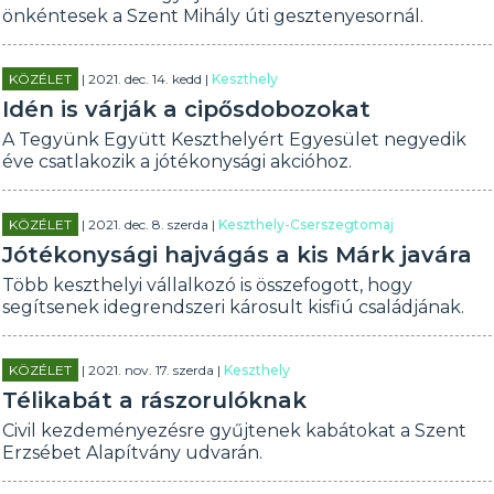
önkéntesek a Szent Mihály úti gesztenyesornál.
KÖZÉLET
| 2021. dec. 14. kedd |
Keszthely
Idén is várják a cipősdobozokat
A Tegyünk Együtt Keszthelyért Egyesület negyedik
éve csatlakozik a jótékonysági akcióhoz.
KÖZÉLET
| 2021. dec. 8. szerda |
Keszthely-Cserszegtomaj
Jótékonysági hajvágás a kis Márk javára
Több keszthelyi vállalkozó is összefogott, hogy
segítsenek idegrendszeri károsult kisfiú családjának.
KÖZÉLET
| 2021. nov. 17. szerda |
Keszthely
Télikabát a rászorulóknak
Civil kezdeményezésre gyűjtenek kabátokat a Szent
Erzsébet Alapítvány udvarán.