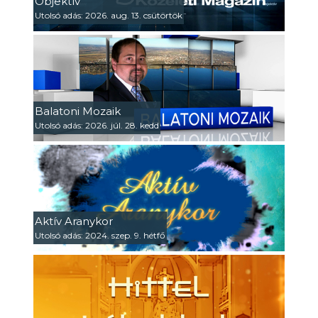
Objektív
Utolsó adás: 2026. aug. 13. csütörtök
Balatoni Mozaik
Utolsó adás: 2026. júl. 28. kedd
Aktív Aranykor
Utolsó adás: 2024. szep. 9. hétfő