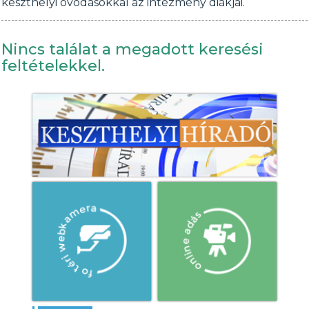
keszthelyi óvodásokkal az intézmény diákjai.
Nincs találat a megadott keresési
feltételekkel.