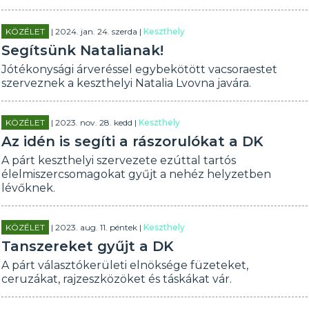
KÖZÉLET
| 2024. jan. 24. szerda |
Keszthely
Segítsünk Natalianak!
Jótékonysági árveréssel egybekötött vacsoraestet
szerveznek a keszthelyi Natalia Lvovna javára.
KÖZÉLET
| 2023. nov. 28. kedd |
Keszthely
Az idén is segíti a rászorulókat a DK
A párt keszthelyi szervezete ezúttal tartós
élelmiszercsomagokat gyűjt a nehéz helyzetben
lévőknek.
KÖZÉLET
| 2023. aug. 11. péntek |
Keszthely
Tanszereket gyűjt a DK
A párt választókerületi elnöksége füzeteket,
ceruzákat, rajzeszközöket és táskákat vár.