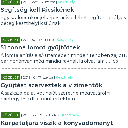
KÖZÉLET
| 2019. dec. 18. szerda |
Keszthely
Segítség kell Ricsikének
Egy szaloncukor jelképes árával lehet segíteni a súlyos
beteg keszthelyi kisfiúnak.
KÖZÉLET
| 2019. szep. 9. hétfő |
Keszthely
51 tonna lomot gyűjtöttek
A lomtalanítás első ütemében minden rendben zajlott,
bár néhányan még mindig raknak ki olyat, amit tilos.
KÖZÉLET
| 2019. júl. 17. szerda |
Keszthely
Gyűjtést szerveztek a vízimentők
A sazkszolgálat két hajót szeretne megvásárolni
mintegy 16 millió forint értékben.
KÖZÉLET
| 2019. jan. 17. csütörtök |
Keszthely
Kárpátaljára viszik a könyvadományt