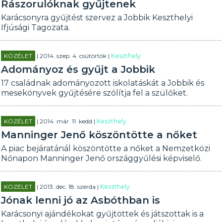
Rászorulóknak gyűjtenek
Karácsonyra gyűjtést szervez a Jobbik Keszthelyi
Ifjúsági Tagozata.
KÖZÉLET
| 2014. szep. 4. csütörtök |
Keszthely
Adományoz és gyűjt a Jobbik
17 családnak adományozott iskolatáskát a Jobbik és
mesekönyvek gyűjtésére szólítja fel a szülőket.
KÖZÉLET
| 2014. már. 11. kedd |
Keszthely
Manninger Jenő köszöntötte a nőket
A piac bejáratánál köszöntötte a nőket a Nemzetközi
Nőnapon Manninger Jenő országgyűlési képviselő.
KÖZÉLET
| 2013. dec. 18. szerda |
Keszthely
Jónak lenni jó az Asbóthban is
Karácsonyi ajándékokat gyűjtöttek és játszottak is a