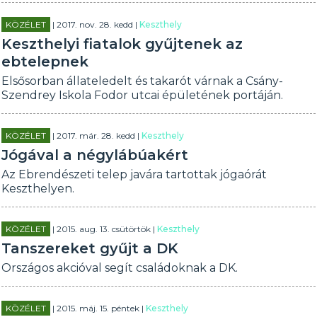
KÖZÉLET
| 2017. nov. 28. kedd |
Keszthely
Keszthelyi fiatalok gyűjtenek az
ebtelepnek
Elsősorban állateledelt és takarót várnak a Csány-
Szendrey Iskola Fodor utcai épületének portáján.
KÖZÉLET
| 2017. már. 28. kedd |
Keszthely
Jógával a négylábúakért
Az Ebrendészeti telep javára tartottak jógaórát
Keszthelyen.
KÖZÉLET
| 2015. aug. 13. csütörtök |
Keszthely
Tanszereket gyűjt a DK
Országos akcióval segít családoknak a DK.
KÖZÉLET
| 2015. máj. 15. péntek |
Keszthely