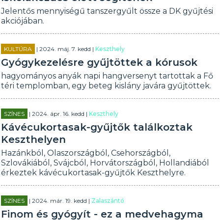
Jelentős mennyiségű tanszergyűlt össze a DK gyűjtési
akciójában.
KULTÚRA
| 2024. máj. 7. kedd |
Keszthely
Gyógykezelésre gyűjtöttek a kórusok
hagyományos anyák napi hangversenyt tartottak a Fő
téri templomban, egy beteg kislány javára gyűjtöttek.
SZÍNES
| 2024. ápr. 16. kedd |
Keszthely
Kávécukortasak-gyűjtők találkoztak
Keszthelyen
Hazánkból, Olaszországból, Csehországból,
Szlovákiából, Svájcból, Horvátországból, Hollandiából
érkeztek kávécukortasak-gyűjtők Keszthelyre.
SZÍNES
| 2024. már. 19. kedd |
Zalaszántó
Finom és gyógyít - ez a medvehagyma