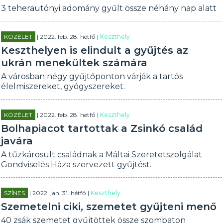
3 teherautónyi adomány gyűlt össze néhány nap alatt
KÖZÉLET
| 2022. feb. 28. hétfő |
Keszthely
Keszthelyen is elindult a gyűjtés az
ukrán menekültek számára
A városban négy gyűjtőponton várják a tartós
élelmiszereket, gyógyszereket.
KÖZÉLET
| 2022. feb. 28. hétfő |
Keszthely
Bolhapiacot tartottak a Zsinkó család
javára
A tűzkárosult családnak a Máltai Szeretetszolgálat
Gondviselés Háza szervezett gyűjtést.
SZÍNES
| 2022. jan. 31. hétfő |
Keszthely
Szemetelni ciki, szemetet gyűjteni menő
40 zsák szemetet gyűjtöttek össze szombaton