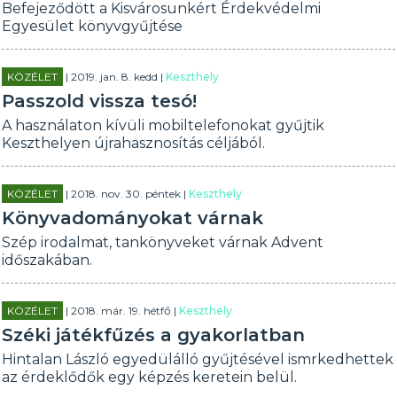
Befejeződött a Kisvárosunkért Érdekvédelmi
Egyesület könyvgyűjtése
KÖZÉLET
| 2019. jan. 8. kedd |
Keszthely
Passzold vissza tesó!
A használaton kívüli mobiltelefonokat gyűjtik
Keszthelyen újrahasznosítás céljából.
KÖZÉLET
| 2018. nov. 30. péntek |
Keszthely
Könyvadományokat várnak
Szép irodalmat, tankönyveket várnak Advent
időszakában.
KÖZÉLET
| 2018. már. 19. hétfő |
Keszthely
Széki játékfűzés a gyakorlatban
Hintalan László egyedülálló gyűjtésével ismrkedhettek
az érdeklődők egy képzés keretein belül.