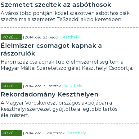
Szemetet szedtek az asbóthosok
A város több pontján, közel százötven asbóthos diák
szedte ma a szemetet TeSzedd! akció keretében.
KÖZÉLET
| 2014. dec. 23. kedd |
Keszthely
Élelmiszer csomagot kapnak a
rászorulók
Háromszáz családnak tud élelmiszerrel segíteni a
Magyar Máltai Szeretetszolgálat Keszthelyi Csoportja.
KÖZÉLET
| 2014. dec. 19. péntek |
Keszthely
Rekordadomány Keszthelyen
A Magyar Vöröskereszt országos akciójában a
keszthelyi szervezet gyűjtötte a legtöbb tartós
élelmiszert.
KÖZÉLET
| 2014. dec. 11. csütörtök |
Keszthely