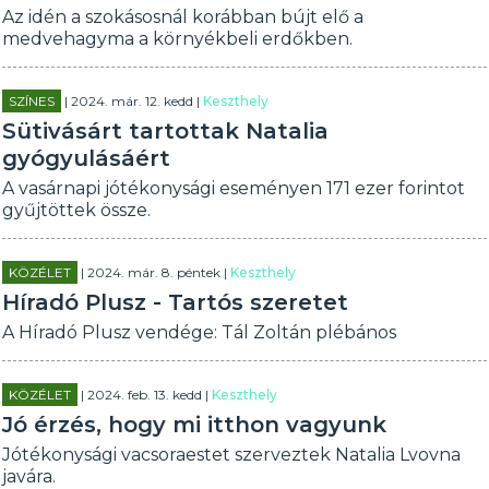
Az idén a szokásosnál korábban bújt elő a
medvehagyma a környékbeli erdőkben.
SZÍNES
| 2024. már. 12. kedd |
Keszthely
Sütivásárt tartottak Natalia
gyógyulásáért
A vasárnapi jótékonysági eseményen 171 ezer forintot
gyűjtöttek össze.
KÖZÉLET
| 2024. már. 8. péntek |
Keszthely
Híradó Plusz - Tartós szeretet
A Híradó Plusz vendége: Tál Zoltán plébános
KÖZÉLET
| 2024. feb. 13. kedd |
Keszthely
Jó érzés, hogy mi itthon vagyunk
Jótékonysági vacsoraestet szerveztek Natalia Lvovna
javára.