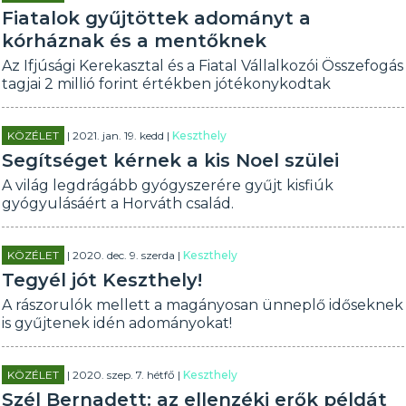
Fiatalok gyűjtöttek adományt a
kórháznak és a mentőknek
Az Ifjúsági Kerekasztal és a Fiatal Vállalkozói Összefogás
tagjai 2 millió forint értékben jótékonykodtak
KÖZÉLET
| 2021. jan. 19. kedd |
Keszthely
Segítséget kérnek a kis Noel szülei
A világ legdrágább gyógyszerére gyűjt kisfiúk
gyógyulásáért a Horváth család.
KÖZÉLET
| 2020. dec. 9. szerda |
Keszthely
Tegyél jót Keszthely!
A rászorulók mellett a magányosan ünneplő időseknek
is gyűjtenek idén adományokat!
KÖZÉLET
| 2020. szep. 7. hétfő |
Keszthely
Szél Bernadett: az ellenzéki erők példát