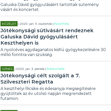
Galuska Dávid gyógyulásáért tartottak sütemény
vásárt és koncertet.
KÖZÉLET
| 2020. jan. 9. csütörtök |
Keszthely
Jótékonysági sütivásárt rendeznek
Galuska Dávid gyógyulásáért
Keszthelyen is
A nyolcéves agydaganatos kisfiú gyógykezelésére 30
millió forintra van szükség.
SZÍNES
| 2020. jan. 3. péntek |
Balatonlelle
Jótékonysági célt szolgált a 7.
Szilveszteri Regatta
A keszthelyi Ricsike és édesanyja megsegítésére
gyűjtöttek az év utolsó napján megrendezett
futamon.