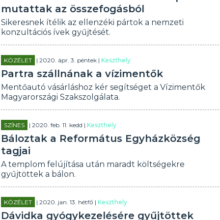
mutattak az összefogásból
Sikeresnek ítélik az ellenzéki pártok a nemzeti
konzultációs ívek gyűjtését.
KÖZÉLET
| 2020. ápr. 3. péntek |
Keszthely
Partra szállnának a vízimentők
Mentőautó vásárláshoz kér segítséget a Vízimentők
Magyarországi Szakszolgálata.
SZÍNES
| 2020. feb. 11. kedd |
Keszthely
Báloztak a Református Egyházközség
tagjai
A templom felújítása után maradt költségekre
gyűjtöttek a bálon.
KÖZÉLET
| 2020. jan. 13. hétfő |
Keszthely
Dávidka gyógykezelésére gyűjtöttek