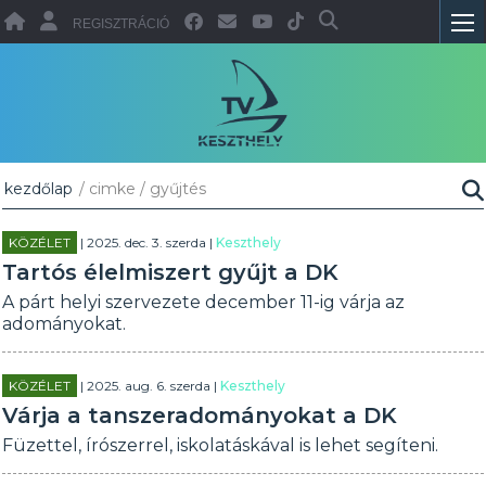
REGISZTRÁCIÓ
kezdőlap
/ cimke / gyűjtés
KÖZÉLET
| 2025. dec. 3. szerda |
Keszthely
Tartós élelmiszert gyűjt a DK
A párt helyi szervezete december 11-ig várja az
adományokat.
KÖZÉLET
| 2025. aug. 6. szerda |
Keszthely
Várja a tanszeradományokat a DK
Füzettel, írószerrel, iskolatáskával is lehet segíteni.