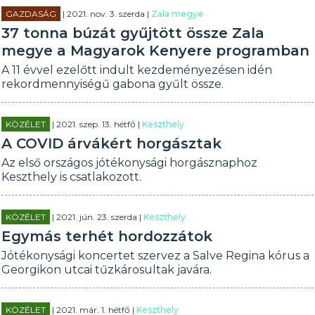
GAZDASÁG
| 2021. nov. 3. szerda |
Zala megye
37 tonna búzát gyűjtött össze Zala
megye a Magyarok Kenyere programban
A 11 évvel ezelőtt indult kezdeményezésen idén
rekordmennyiségű gabona gyűlt össze.
KÖZÉLET
| 2021. szep. 13. hétfő |
Keszthely
A COVID árvákért horgásztak
Az első országos jótékonysági horgásznaphoz
Keszthely is csatlakozott.
KÖZÉLET
| 2021. jún. 23. szerda |
Keszthely
Egymás terhét hordozzátok
Jótékonysági koncertet szervez a Salve Regina kórus a
Georgikon utcai tűzkárosultak javára.
KÖZÉLET
| 2021. már. 1. hétfő |
Keszthely